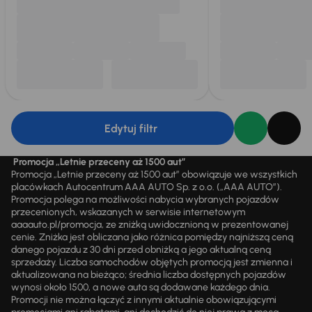
Edytuj filtr
Promocja „Letnie przeceny aż 1500 aut”
Promocja „Letnie przeceny aż 1500 aut” obowiązuje we wszystkich
placówkach Autocentrum AAA AUTO Sp. z o.o. („AAA AUTO”).
Promocja polega na możliwości nabycia wybranych pojazdów
przecenionych, wskazanych w serwisie internetowym
aaaauto.pl/promocja, ze zniżką uwidocznioną w prezentowanej
cenie. Zniżka jest obliczana jako różnica pomiędzy najniższą ceną
danego pojazdu z 30 dni przed obniżką a jego aktualną ceną
sprzedaży. Liczba samochodów objętych promocją jest zmienna i
aktualizowana na bieżąco; średnia liczba dostępnych pojazdów
wynosi około 1500, a nowe auta są dodawane każdego dnia.
Promocji nie można łączyć z innymi aktualnie obowiązującymi