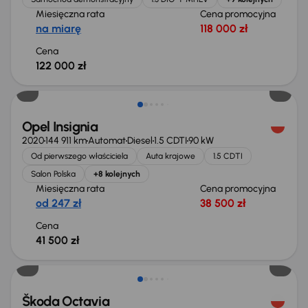
Miesięczna rata
Cena promocyjna
na miarę
118 000 zł
Cena
122 000 zł
Możliwość odliczenia VAT
Opel Insignia
2020
144 911 km
Automat
Diesel
1.5 CDTI
90 kW
Od pierwszego właściciela
Auta krajowe
1.5 CDTI
Salon Polska
+8 kolejnych
Miesięczna rata
Cena promocyjna
od 247 zł
38 500 zł
Cena
41 500 zł
Škoda Octavia