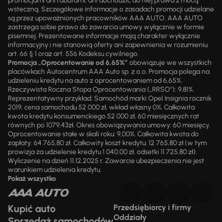
promocjami ani rabatami, ani dochodzić do niej prawa z mocą
wsteczną. Szczegółowe informacje o zasadach promocji udzielane
są przez upoważnionych pracowników AAA AUTO. AAA AUTO
zastrzega sobie prawo do zawarcia umowy wyłącznie w formie
pisemnej. Prezentowane informacje mają charakter wyłącznie
informacyjny i nie stanowią oferty ani zapewnienia w rozumieniu
art. 66 § 1 oraz art. 556 Kodeksu cywilnego.
Promocja „Oprocentowanie od 6,65%”
obowiązuje we wszystkich
placówkach Autocentrum AAA Auto sp. z o.o. Promocja polega na
udzieleniu kredytu na auto z oprocentowaniem od 6,65%.
Rzeczywista Roczna Stopa Oprocentowania („RRSO“): 9,81%.
Reprezentatywny przykład: Samochód marki Opel Insignia rocznik
2019, cena samochodu 52 000 zł, wkład własny 0%. Całkowita
kwota kredytu konsumenckiego 52 000 zł, 60 miesięcznych rat
równych po 1079,43zł. Okres obowiązywania umowy: 60 miesięcy.
Oprocentowanie stałe w skali roku: 9,00%. Całkowita kwota do
zapłaty: 64 765,80 zł. Całkowity koszt kredytu: 12 765,80 zł (w tym
prowizja za udzielenie kredytu 1 040,00 zł, odsetki 11 725,80 zł).
Wyliczenie na dzień 11.12.2025 r. Zawarcie ubezpieczenia nie jest
warunkiem udzielenia kredytu.
Pokaż wszystko
Kupić auto
Przedsiębiorcy i firmy
Oddziały
Sprzedaż samochodów