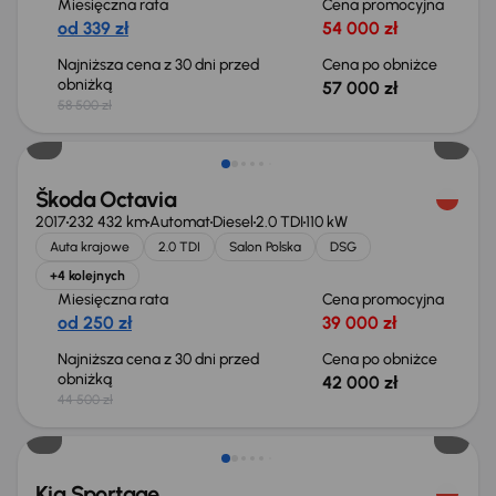
Miesięczna rata
Cena promocyjna
od 339 zł
54 000 zł
Najniższa cena z 30 dni przed
Cena po obniżce
obniżką
57 000 zł
58 500 zł
Taniej o 2 500 zł
Škoda Octavia
2017
232 432 km
Automat
Diesel
2.0 TDI
110 kW
Auta krajowe
2.0 TDI
Salon Polska
DSG
+4 kolejnych
Miesięczna rata
Cena promocyjna
od 250 zł
39 000 zł
Najniższa cena z 30 dni przed
Cena po obniżce
obniżką
42 000 zł
44 500 zł
Taniej o 1 000 zł
Kia Sportage