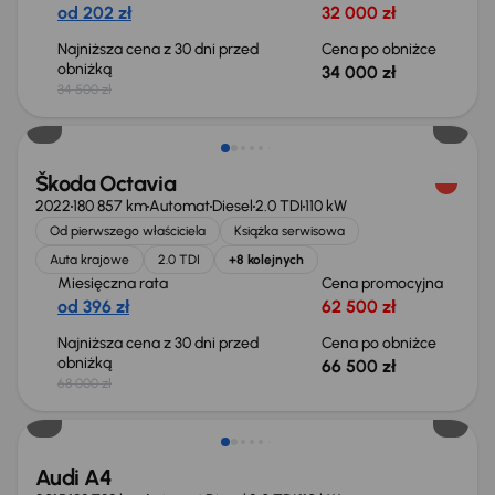
od 202 zł
32 000 zł
Najniższa cena z 30 dni przed
Cena po obniżce
obniżką
34 000 zł
34 500 zł
Świeżo skupione
Škoda Octavia
2022
180 857 km
Automat
Diesel
2.0 TDI
110 kW
Od pierwszego właściciela
Książka serwisowa
Auta krajowe
2.0 TDI
+8 kolejnych
Miesięczna rata
Cena promocyjna
od 396 zł
62 500 zł
Najniższa cena z 30 dni przed
Cena po obniżce
obniżką
66 500 zł
68 000 zł
Audi A4