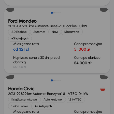
Taniej o 1 000 zł
Ford Mondeo
2020
134 920 km
Automat
Diesel
2.0 EcoBlue
110 kW
2.0 EcoBlue
Automat
Navi
Klimatronic
+3 kolejnych
Miesięczna rata
Cena promocyjna
od 321 zł
51 000 zł
Najniższa cena z 30 dni przed
Cena po obniżce
obniżką
54 000 zł
55 000 zł
Taniej o 500 zł
Honda Civic
2013
199 829 km
Automat
Benzyna
1.8 i-VTEC
104 kW
Książka serwisowa
Auta krajowe
1.8 i-VTEC
Salon Polska
+5 kolejnych
Miesięczna rata
Cena promocyjna