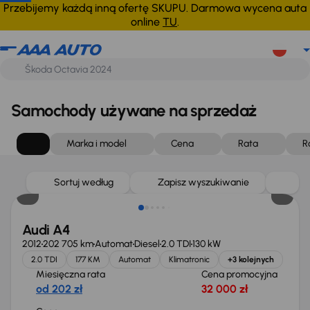
Przebijemy każdą inną ofertę SKUPU. Darmowa wycena auta
online
TU
.
Samochody używane na sprzedaż
Marka i model
Cena
Rata
R
Sortuj według
Zapisz wyszukiwanie
Audi A4
2012
202 705 km
Automat
Diesel
2.0 TDI
130 kW
2.0 TDI
177 KM
Automat
Klimatronic
+3 kolejnych
Miesięczna rata
Cena promocyjna
od 202 zł
32 000 zł