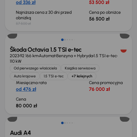
od 336 zł
53 500 zł
Najniższa cena z 30 dni przed
Cena po obniżce
obniżką
56 500 zł
57 500 zł
Możliwość odliczenia VAT
Škoda Octavia 1.5 TSI e-tec
2023
92 166 km
Automat
Benzyna + Hybryda
1.5 TSI e-tec
110 kW
Od pierwszego właściciela
Książka serwisowa
Auta krajowe
1.5 TSI e-tec
+7 kolejnych
Miesięczna rata
Cena promocyjna
od 476 zł
76 000 zł
Cena
80 000 zł
Audi A4