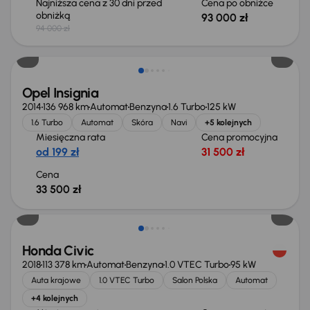
Najniższa cena z 30 dni przed
Cena po obniżce
obniżką
93 000 zł
94 000 zł
Opel Insignia
2014
136 968 km
Automat
Benzyna
1.6 Turbo
125 kW
1.6 Turbo
Automat
Skóra
Navi
+5 kolejnych
Miesięczna rata
Cena promocyjna
od 199 zł
31 500 zł
Cena
33 500 zł
Taniej o 1 500 zł
Honda Civic
2018
113 378 km
Automat
Benzyna
1.0 VTEC Turbo
95 kW
Auta krajowe
1.0 VTEC Turbo
Salon Polska
Automat
+4 kolejnych