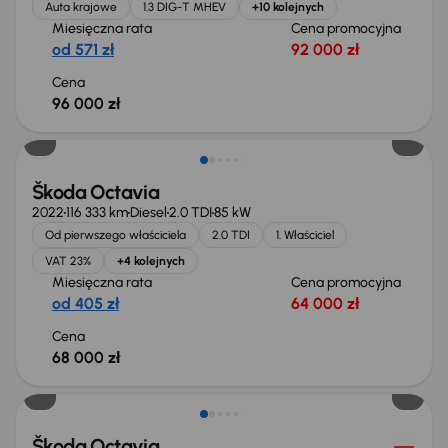
Auta krajowe
1.3 DIG-T MHEV
+10 kolejnych
Miesięczna rata
Cena promocyjna
od 571 zł
92 000 zł
Cena
96 000 zł
Możliwość odliczenia VAT
Škoda Octavia
2022
116 333 km
Diesel
2.0 TDI
85 kW
Od pierwszego właściciela
2.0 TDI
1. Właściciel
VAT 23%
+4 kolejnych
Miesięczna rata
Cena promocyjna
od 405 zł
64 000 zł
Cena
68 000 zł
Możliwość odliczenia VAT
Škoda Octavia