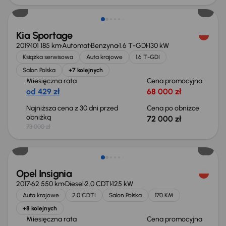
Kia Sportage
2019
101 185 km
Automat
Benzyna
1.6 T-GDI
130 kW
Książka serwisowa
Auta krajowe
1.6 T-GDI
Salon Polska
+7 kolejnych
Miesięczna rata
Cena promocyjna
od 429 zł
68 000 zł
Najniższa cena z 30 dni przed
Cena po obniżce
obniżką
72 000 zł
73 000 zł
Taniej o 1 000 zł
Opel Insignia
2017
62 550 km
Diesel
2.0 CDTI
125 kW
Auta krajowe
2.0 CDTI
Salon Polska
170 KM
+8 kolejnych
Miesięczna rata
Cena promocyjna