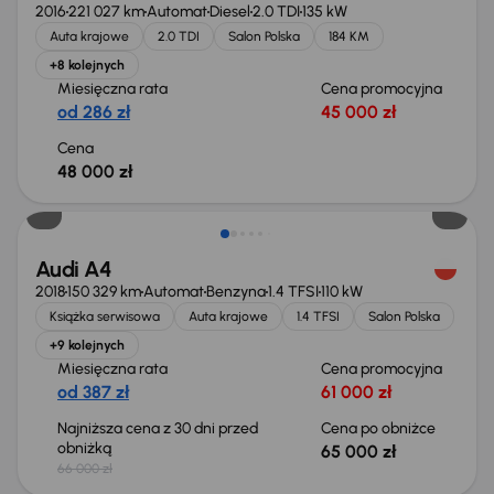
2016
221 027 km
Automat
Diesel
2.0 TDI
135 kW
Auta krajowe
2.0 TDI
Salon Polska
184 KM
+8 kolejnych
Miesięczna rata
Cena promocyjna
od 286 zł
45 000 zł
Cena
48 000 zł
Taniej o 1 000 zł
Audi A4
2018
150 329 km
Automat
Benzyna
1.4 TFSI
110 kW
Książka serwisowa
Auta krajowe
1.4 TFSI
Salon Polska
+9 kolejnych
Miesięczna rata
Cena promocyjna
od 387 zł
61 000 zł
Najniższa cena z 30 dni przed
Cena po obniżce
obniżką
65 000 zł
66 000 zł