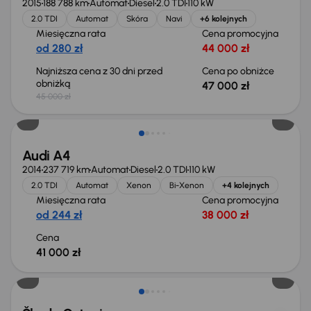
2015
188 788 km
Automat
Diesel
2.0 TDI
110 kW
2.0 TDI
Automat
Skóra
Navi
+6 kolejnych
Miesięczna rata
Cena promocyjna
od 280 zł
44 000 zł
Najniższa cena z 30 dni przed
Cena po obniżce
obniżką
47 000 zł
45 000 zł
Audi A4
2014
237 719 km
Automat
Diesel
2.0 TDI
110 kW
2.0 TDI
Automat
Xenon
Bi-Xenon
+4 kolejnych
Miesięczna rata
Cena promocyjna
od 244 zł
38 000 zł
Cena
41 000 zł