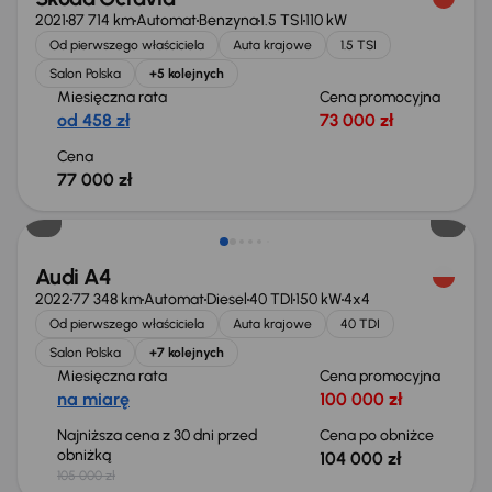
2021
87 714 km
Automat
Benzyna
1.5 TSI
110 kW
Od pierwszego właściciela
Auta krajowe
1.5 TSI
Salon Polska
+5 kolejnych
Miesięczna rata
Cena promocyjna
od 458 zł
73 000 zł
Cena
77 000 zł
Taniej o 1 000 zł
Audi A4
2022
77 348 km
Automat
Diesel
40 TDI
150 kW
4x4
Od pierwszego właściciela
Auta krajowe
40 TDI
Salon Polska
+7 kolejnych
Miesięczna rata
Cena promocyjna
na miarę
100 000 zł
Najniższa cena z 30 dni przed
Cena po obniżce
obniżką
104 000 zł
105 000 zł
Taniej o 1 000 zł