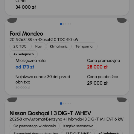
Cena
34 000 zł
Taniej o 1 000 zł
Ford Mondeo
2015
268 188 km
Diesel
2.0 TDCI
110 kW
2.0 TDCI
Navi
Klimatronic
Tempomat
+2 kolejnych
Miesięczna rata
Cena promocyjna
od 173 zł
28 000 zł
Najniższa cena z 30 dni przed
Cena po obniżce
obniżką
29 000 zł
30 000 zł
Od nowego taniej o 36 775 zł
Nissan Qashqai 1.3 DIG-T MHEV
2025
8 km
Automat
Benzyna + Hybryda
1.3 DIG-T MHEV
116 kW
Od pierwszego właściciela
Książka serwisowa
Samochód demonstracyjny
1.3 DIG-T MHEV
+9 kolejnych