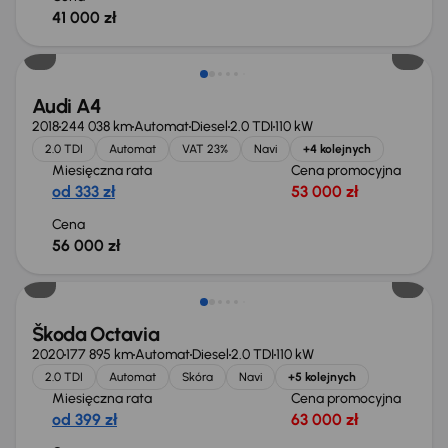
41 000 zł
Możliwość odliczenia VAT
Audi A4
2018
244 038 km
Automat
Diesel
2.0 TDI
110 kW
2.0 TDI
Automat
VAT 23%
Navi
+4 kolejnych
Miesięczna rata
Cena promocyjna
od 333 zł
53 000 zł
Cena
56 000 zł
Škoda Octavia
2020
177 895 km
Automat
Diesel
2.0 TDI
110 kW
2.0 TDI
Automat
Skóra
Navi
+5 kolejnych
Miesięczna rata
Cena promocyjna
od 399 zł
63 000 zł