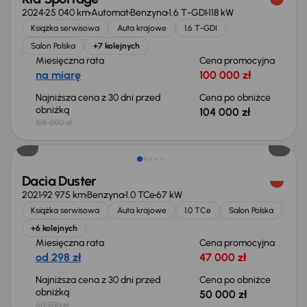
2024
25 040 km
Automat
Benzyna
1.6 T-GDI
118 kW
Książka serwisowa
Auta krajowe
1.6 T-GDI
Salon Polska
+7 kolejnych
Miesięczna rata
Cena promocyjna
na miarę
100 000 zł
Najniższa cena z 30 dni przed
Cena po obniżce
obniżką
104 000 zł
105 000 zł
Taniej o 700 zł
Dacia Duster
2021
92 975 km
Benzyna
1.0 TCe
67 kW
Książka serwisowa
Auta krajowe
1.0 TCe
Salon Polska
+6 kolejnych
Miesięczna rata
Cena promocyjna
od 298 zł
47 000 zł
Najniższa cena z 30 dni przed
Cena po obniżce
obniżką
50 000 zł
50 700 zł