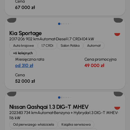
Cena
67 000 zł
Kia Sportage
2017
206 902 km
Automat
Diesel
1.7 CRDi
104 kW
Auta krajowe
1.7 CRDi
Salon Polska
Automat
+6 kolejnych
Miesięczna rata
Cena promocyjna
od 310 zł
49 000 zł
Cena
52 000 zł
Możliwość odliczenia VAT
Nissan Qashqai 1.3 DIG-T MHEV
2023
83 734 km
Automat
Benzyna + Hybryda
1.3 DIG-T MHEV
116 kW
Od pierwszego właściciela
Książka serwisowa