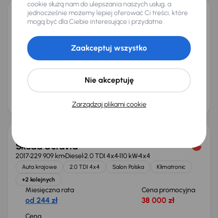
cookie służą nam do ulepszania naszych usług, a
jednocześnie możemy lepiej oferować Ci treści, które
Opel Insignia
mogą być dla Ciebie interesujące i przydatne.
2019
84 434 km
Automat
Diesel
1.6 CDTI
100 kW
Auta krajowe
1.6 CDTI
Salon Polska
Automat
Zaakceptuj wszystko
+4 kolejnych
Miesięczna rata
Cena promocyjna
od 286 zł
45 000 zł
Nie akceptuję
Cena
48 000 zł
Zarządzaj plikami cookie
Škoda Octavia
2017
229 909 km
Diesel
2.0 TDI 4x4
110 kW
4x4
Auta krajowe
2.0 TDI 4x4
Salon Polska
Klimatronic
+2 kolejnych
Miesięczna rata
Cena promocyjna
od 244 zł
38 000 zł
Cena