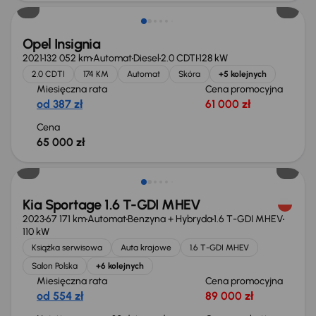
Opel Insignia
2021
132 052 km
Automat
Diesel
2.0 CDTI
128 kW
2.0 CDTI
174 KM
Automat
Skóra
+5 kolejnych
Miesięczna rata
Cena promocyjna
od 387 zł
61 000 zł
Cena
65 000 zł
Taniej o 1 000 zł
Kia Sportage 1.6 T-GDI MHEV
2023
67 171 km
Automat
Benzyna + Hybryda
1.6 T-GDI MHEV
110 kW
Książka serwisowa
Auta krajowe
1.6 T-GDI MHEV
Salon Polska
+6 kolejnych
Miesięczna rata
Cena promocyjna
od 554 zł
89 000 zł