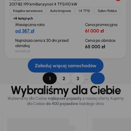
2017
82 199 km
Benzyna
1.4 TFSI
110 kW
Książka serwisowa
Auta krajowe
1.4 TFSI
Salon Polska
+8 kolejnych
Miesięczna rata
Cena promocyjna
od 387 zł
61 000 zł
Najniższa cena z 30 dni przed
Cena po obniżce
obniżką
65 000 zł
66 000 zł
Załaduj więcej samochodów
...
1
2
3
Wybraliśmy dla Ciebie
Wybieramy dla Ciebie
najlepsze pojazdy
z naszej oferty. Kupimy
dla Ciebie
do 400 pojazdów
każdego dnia.