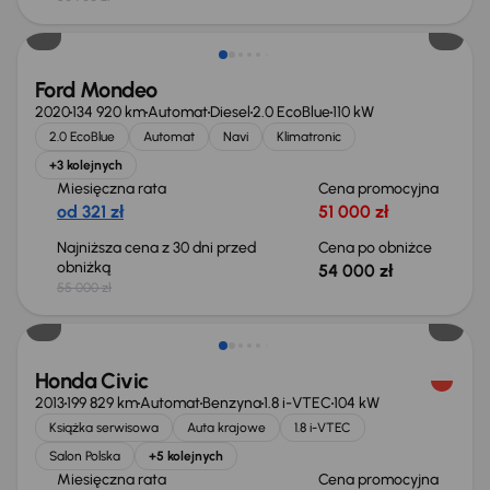
Taniej o 1 000 zł
Ford Mondeo
2020
134 920 km
Automat
Diesel
2.0 EcoBlue
110 kW
2.0 EcoBlue
Automat
Navi
Klimatronic
+3 kolejnych
Miesięczna rata
Cena promocyjna
od 321 zł
51 000 zł
Najniższa cena z 30 dni przed
Cena po obniżce
obniżką
54 000 zł
55 000 zł
Taniej o 500 zł
Honda Civic
2013
199 829 km
Automat
Benzyna
1.8 i-VTEC
104 kW
Książka serwisowa
Auta krajowe
1.8 i-VTEC
Salon Polska
+5 kolejnych
Miesięczna rata
Cena promocyjna