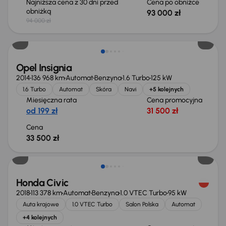
Najniższa cena z 30 dni przed
Cena po obniżce
obniżką
93 000 zł
94 000 zł
Opel Insignia
2014
136 968 km
Automat
Benzyna
1.6 Turbo
125 kW
1.6 Turbo
Automat
Skóra
Navi
+5 kolejnych
Miesięczna rata
Cena promocyjna
od 199 zł
31 500 zł
Cena
33 500 zł
Taniej o 1 500 zł
Honda Civic
2018
113 378 km
Automat
Benzyna
1.0 VTEC Turbo
95 kW
Auta krajowe
1.0 VTEC Turbo
Salon Polska
Automat
+4 kolejnych