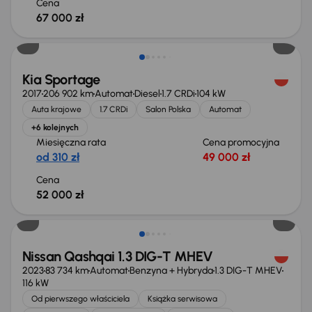
Cena
67 000 zł
Kia Sportage
2017
206 902 km
Automat
Diesel
1.7 CRDi
104 kW
Auta krajowe
1.7 CRDi
Salon Polska
Automat
+6 kolejnych
Miesięczna rata
Cena promocyjna
od 310 zł
49 000 zł
Cena
52 000 zł
Możliwość odliczenia VAT
Nissan Qashqai 1.3 DIG-T MHEV
2023
83 734 km
Automat
Benzyna + Hybryda
1.3 DIG-T MHEV
116 kW
Od pierwszego właściciela
Książka serwisowa