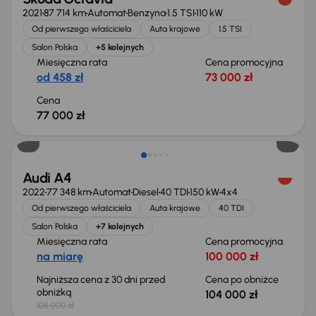
2021
87 714 km
Automat
Benzyna
1.5 TSI
110 kW
Od pierwszego właściciela
Auta krajowe
1.5 TSI
Salon Polska
+5 kolejnych
Miesięczna rata
Cena promocyjna
od 458 zł
73 000 zł
Cena
77 000 zł
Taniej o 1 000 zł
Audi A4
2022
77 348 km
Automat
Diesel
40 TDI
150 kW
4x4
Od pierwszego właściciela
Auta krajowe
40 TDI
Salon Polska
+7 kolejnych
Miesięczna rata
Cena promocyjna
na miarę
100 000 zł
Najniższa cena z 30 dni przed
Cena po obniżce
obniżką
104 000 zł
105 000 zł
Taniej o 1 000 zł