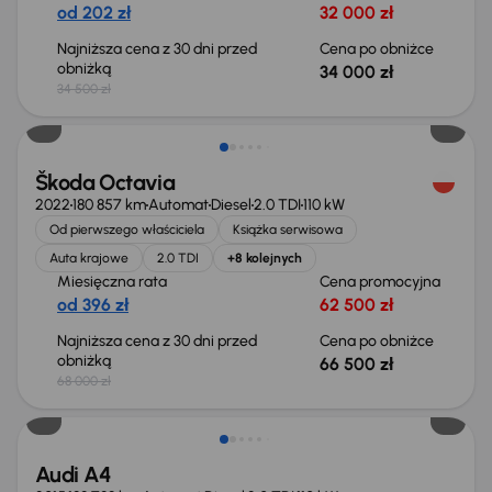
od 202 zł
32 000 zł
Najniższa cena z 30 dni przed
Cena po obniżce
obniżką
34 000 zł
34 500 zł
Świeżo skupione
Škoda Octavia
2022
180 857 km
Automat
Diesel
2.0 TDI
110 kW
Od pierwszego właściciela
Książka serwisowa
Auta krajowe
2.0 TDI
+8 kolejnych
Miesięczna rata
Cena promocyjna
od 396 zł
62 500 zł
Najniższa cena z 30 dni przed
Cena po obniżce
obniżką
66 500 zł
68 000 zł
Audi A4