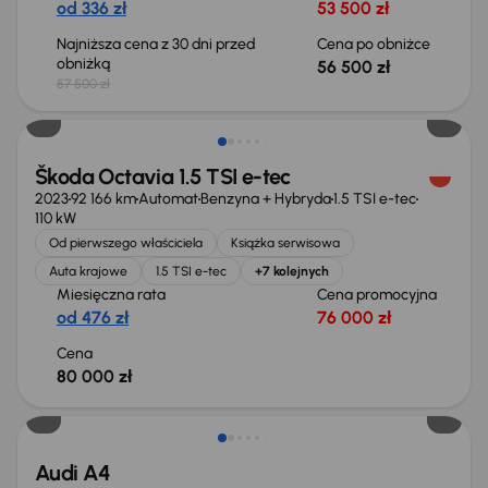
od 336 zł
53 500 zł
Najniższa cena z 30 dni przed
Cena po obniżce
obniżką
56 500 zł
57 500 zł
Możliwość odliczenia VAT
Škoda Octavia 1.5 TSI e-tec
2023
92 166 km
Automat
Benzyna + Hybryda
1.5 TSI e-tec
110 kW
Od pierwszego właściciela
Książka serwisowa
Auta krajowe
1.5 TSI e-tec
+7 kolejnych
Miesięczna rata
Cena promocyjna
od 476 zł
76 000 zł
Cena
80 000 zł
Audi A4