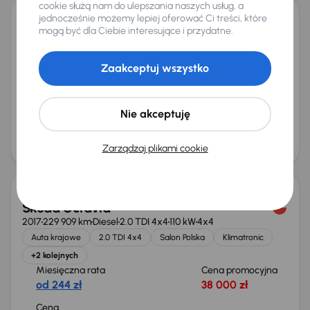
cookie służą nam do ulepszania naszych usług, a
jednocześnie możemy lepiej oferować Ci treści, które
Opel Insignia
mogą być dla Ciebie interesujące i przydatne.
2019
84 434 km
Automat
Diesel
1.6 CDTI
100 kW
Auta krajowe
1.6 CDTI
Salon Polska
Automat
Zaakceptuj wszystko
+4 kolejnych
Miesięczna rata
Cena promocyjna
od 286 zł
45 000 zł
Nie akceptuję
Cena
48 000 zł
Zarządzaj plikami cookie
Škoda Octavia
2017
229 909 km
Diesel
2.0 TDI 4x4
110 kW
4x4
Auta krajowe
2.0 TDI 4x4
Salon Polska
Klimatronic
+2 kolejnych
Miesięczna rata
Cena promocyjna
od 244 zł
38 000 zł
Cena