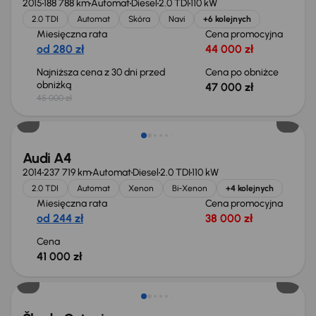
2015
188 788 km
Automat
Diesel
2.0 TDI
110 kW
2.0 TDI
Automat
Skóra
Navi
+6 kolejnych
Miesięczna rata
Cena promocyjna
od 280 zł
44 000 zł
Najniższa cena z 30 dni przed
Cena po obniżce
obniżką
47 000 zł
45 000 zł
Audi A4
2014
237 719 km
Automat
Diesel
2.0 TDI
110 kW
2.0 TDI
Automat
Xenon
Bi-Xenon
+4 kolejnych
Miesięczna rata
Cena promocyjna
od 244 zł
38 000 zł
Cena
41 000 zł