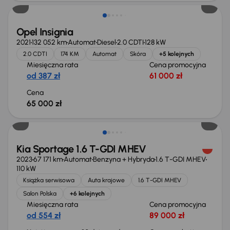
Opel Insignia
2021
132 052 km
Automat
Diesel
2.0 CDTI
128 kW
2.0 CDTI
174 KM
Automat
Skóra
+5 kolejnych
Miesięczna rata
Cena promocyjna
od 387 zł
61 000 zł
Cena
65 000 zł
Taniej o 1 000 zł
Kia Sportage 1.6 T-GDI MHEV
2023
67 171 km
Automat
Benzyna + Hybryda
1.6 T-GDI MHEV
110 kW
Książka serwisowa
Auta krajowe
1.6 T-GDI MHEV
Salon Polska
+6 kolejnych
Miesięczna rata
Cena promocyjna
od 554 zł
89 000 zł