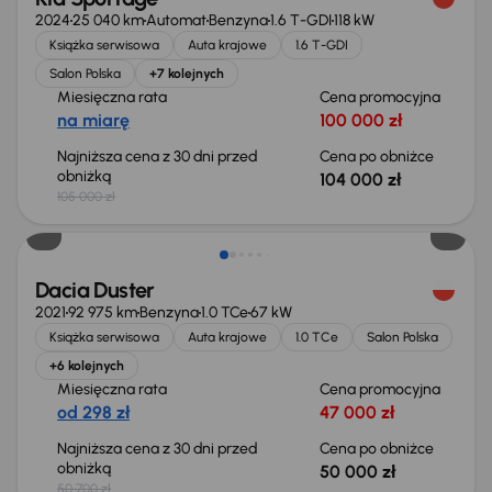
2024
25 040 km
Automat
Benzyna
1.6 T-GDI
118 kW
Książka serwisowa
Auta krajowe
1.6 T-GDI
Salon Polska
+7 kolejnych
Miesięczna rata
Cena promocyjna
na miarę
100 000 zł
Najniższa cena z 30 dni przed
Cena po obniżce
obniżką
104 000 zł
105 000 zł
Taniej o 700 zł
Dacia Duster
2021
92 975 km
Benzyna
1.0 TCe
67 kW
Książka serwisowa
Auta krajowe
1.0 TCe
Salon Polska
+6 kolejnych
Miesięczna rata
Cena promocyjna
od 298 zł
47 000 zł
Najniższa cena z 30 dni przed
Cena po obniżce
obniżką
50 000 zł
50 700 zł