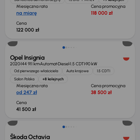
Miesięczna rata
Cena promocyjna
na miarę
118 000 zł
Cena
122 000 zł
Możliwość odliczenia VAT
Opel Insignia
2020
144 911 km
Automat
Diesel
1.5 CDTI
90 kW
Od pierwszego właściciela
Auta krajowe
1.5 CDTI
Salon Polska
+8 kolejnych
Miesięczna rata
Cena promocyjna
od 247 zł
38 500 zł
Cena
41 500 zł
Škoda Octavia