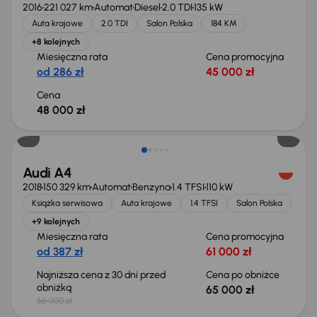
2016
221 027 km
Automat
Diesel
2.0 TDI
135 kW
Auta krajowe
2.0 TDI
Salon Polska
184 KM
+8 kolejnych
Miesięczna rata
Cena promocyjna
od 286 zł
45 000 zł
Cena
48 000 zł
Taniej o 1 000 zł
Audi A4
2018
150 329 km
Automat
Benzyna
1.4 TFSI
110 kW
Książka serwisowa
Auta krajowe
1.4 TFSI
Salon Polska
+9 kolejnych
Miesięczna rata
Cena promocyjna
od 387 zł
61 000 zł
Najniższa cena z 30 dni przed
Cena po obniżce
obniżką
65 000 zł
66 000 zł