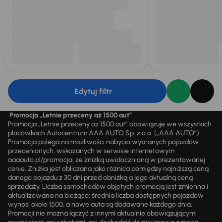
Edytuj filtr
Promocja „Letnie przeceny aż 1500 aut”
Promocja „Letnie przeceny aż 1500 aut” obowiązuje we wszystkich
placówkach Autocentrum AAA AUTO Sp. z o.o. („AAA AUTO”).
Promocja polega na możliwości nabycia wybranych pojazdów
przecenionych, wskazanych w serwisie internetowym
aaaauto.pl/promocja, ze zniżką uwidocznioną w prezentowanej
cenie. Zniżka jest obliczana jako różnica pomiędzy najniższą ceną
danego pojazdu z 30 dni przed obniżką a jego aktualną ceną
sprzedaży. Liczba samochodów objętych promocją jest zmienna i
aktualizowana na bieżąco; średnia liczba dostępnych pojazdów
wynosi około 1500, a nowe auta są dodawane każdego dnia.
Promocji nie można łączyć z innymi aktualnie obowiązującymi