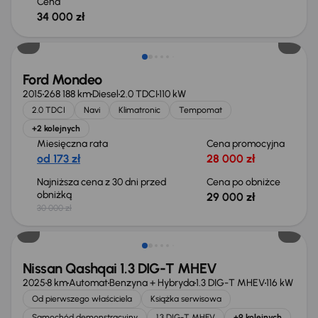
Cena
34 000 zł
Taniej o 1 000 zł
Ford Mondeo
2015
268 188 km
Diesel
2.0 TDCI
110 kW
2.0 TDCI
Navi
Klimatronic
Tempomat
+2 kolejnych
Miesięczna rata
Cena promocyjna
od 173 zł
28 000 zł
Najniższa cena z 30 dni przed
Cena po obniżce
obniżką
29 000 zł
30 000 zł
Od nowego taniej o 36 775 zł
Nissan Qashqai 1.3 DIG-T MHEV
2025
8 km
Automat
Benzyna + Hybryda
1.3 DIG-T MHEV
116 kW
Od pierwszego właściciela
Książka serwisowa
Samochód demonstracyjny
1.3 DIG-T MHEV
+9 kolejnych