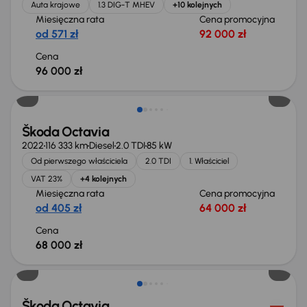
Auta krajowe
1.3 DIG-T MHEV
+10 kolejnych
Miesięczna rata
Cena promocyjna
od 571 zł
92 000 zł
Cena
96 000 zł
Możliwość odliczenia VAT
Škoda Octavia
2022
116 333 km
Diesel
2.0 TDI
85 kW
Od pierwszego właściciela
2.0 TDI
1. Właściciel
VAT 23%
+4 kolejnych
Miesięczna rata
Cena promocyjna
od 405 zł
64 000 zł
Cena
68 000 zł
Możliwość odliczenia VAT
Škoda Octavia