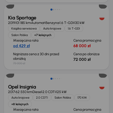
Kia Sportage
2019
101 185 km
Automat
Benzyna
1.6 T-GDI
130 kW
Książka serwisowa
Auta krajowe
1.6 T-GDI
Salon Polska
+7 kolejnych
Miesięczna rata
Cena promocyjna
od 429 zł
68 000 zł
Najniższa cena z 30 dni przed
Cena po obniżce
obniżką
72 000 zł
73 000 zł
Taniej o 1 000 zł
Opel Insignia
2017
62 550 km
Diesel
2.0 CDTI
125 kW
Auta krajowe
2.0 CDTI
Salon Polska
170 KM
+8 kolejnych
Miesięczna rata
Cena promocyjna