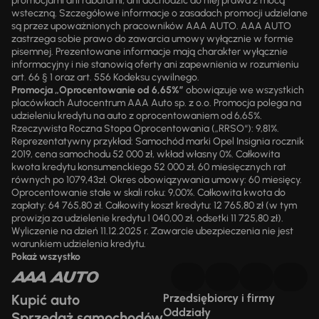
promocjami ani rabatami, ani dochodzić do niej prawa z mocą
wsteczną. Szczegółowe informacje o zasadach promocji udzielane
są przez upoważnionych pracowników AAA AUTO. AAA AUTO
zastrzega sobie prawo do zawarcia umowy wyłącznie w formie
pisemnej. Prezentowane informacje mają charakter wyłącznie
informacyjny i nie stanowią oferty ani zapewnienia w rozumieniu
art. 66 § 1 oraz art. 556 Kodeksu cywilnego.
Promocja „Oprocentowanie od 6,65%”
obowiązuje we wszystkich
placówkach Autocentrum AAA Auto sp. z o.o. Promocja polega na
udzieleniu kredytu na auto z oprocentowaniem od 6,65%.
Rzeczywista Roczna Stopa Oprocentowania („RRSO“): 9,81%.
Reprezentatywny przykład: Samochód marki Opel Insignia rocznik
2019, cena samochodu 52 000 zł, wkład własny 0%. Całkowita
kwota kredytu konsumenckiego 52 000 zł, 60 miesięcznych rat
równych po 1079,43zł. Okres obowiązywania umowy: 60 miesięcy.
Oprocentowanie stałe w skali roku: 9,00%. Całkowita kwota do
zapłaty: 64 765,80 zł. Całkowity koszt kredytu: 12 765,80 zł (w tym
prowizja za udzielenie kredytu 1 040,00 zł, odsetki 11 725,80 zł).
Wyliczenie na dzień 11.12.2025 r. Zawarcie ubezpieczenia nie jest
warunkiem udzielenia kredytu.
Pokaż wszystko
Kupić auto
Przedsiębiorcy i firmy
Oddziały
Sprzedaż samochodów