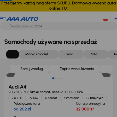
Przebijemy każdą inną ofertę SKUPU. Darmowa wycena auta
online
TU
.
Samochody używane na sprzedaż
Marka i model
Cena
Rata
R
Sortuj według
Zapisz wyszukiwanie
Audi A4
2012
202 705 km
Automat
Diesel
2.0 TDI
130 kW
2.0 TDI
177 KM
Automat
Klimatronic
+3 kolejnych
Miesięczna rata
Cena promocyjna
od 202 zł
32 000 zł