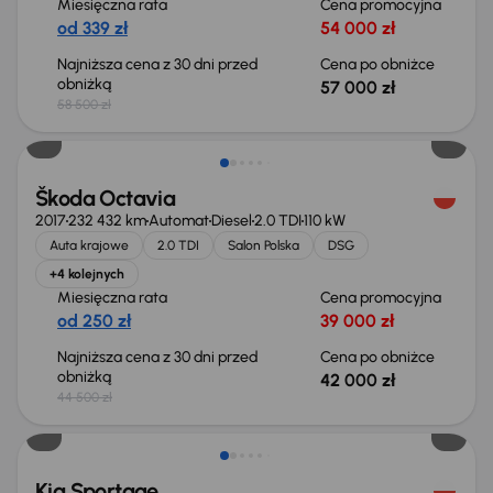
Miesięczna rata
Cena promocyjna
od 339 zł
54 000 zł
Najniższa cena z 30 dni przed
Cena po obniżce
obniżką
57 000 zł
58 500 zł
Taniej o 2 500 zł
Škoda Octavia
2017
232 432 km
Automat
Diesel
2.0 TDI
110 kW
Auta krajowe
2.0 TDI
Salon Polska
DSG
+4 kolejnych
Miesięczna rata
Cena promocyjna
od 250 zł
39 000 zł
Najniższa cena z 30 dni przed
Cena po obniżce
obniżką
42 000 zł
44 500 zł
Taniej o 1 000 zł
Kia Sportage