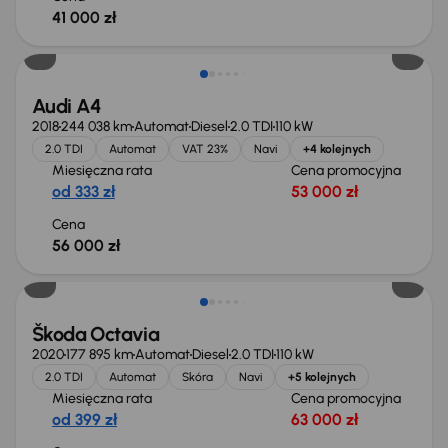
41 000 zł
Możliwość odliczenia VAT
Audi A4
2018
244 038 km
Automat
Diesel
2.0 TDI
110 kW
2.0 TDI
Automat
VAT 23%
Navi
+4 kolejnych
Miesięczna rata
Cena promocyjna
od 333 zł
53 000 zł
Cena
56 000 zł
Škoda Octavia
2020
177 895 km
Automat
Diesel
2.0 TDI
110 kW
2.0 TDI
Automat
Skóra
Navi
+5 kolejnych
Miesięczna rata
Cena promocyjna
od 399 zł
63 000 zł