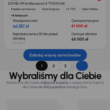
2017
82 199 km
Benzyna
1.4 TFSI
110 kW
Książka serwisowa
Auta krajowe
1.4 TFSI
Salon Polska
+8 kolejnych
Miesięczna rata
Cena promocyjna
od 387 zł
61 000 zł
Najniższa cena z 30 dni przed
Cena po obniżce
obniżką
65 000 zł
66 000 zł
Załaduj więcej samochodów
...
1
2
3
Wybraliśmy dla Ciebie
Wybieramy dla Ciebie
najlepsze pojazdy
z naszej oferty. Kupimy
dla Ciebie
do 400 pojazdów
każdego dnia.