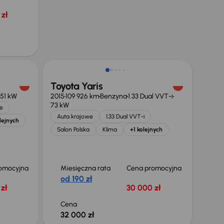
zł
Toyota Yaris
51 kW
2015
109 926 km
Benzyna
1.33 Dual VVT-i
73 kW
e
Auta krajowe
1.33 Dual VVT-i
lejnych
Salon Polska
Klima
+1 kolejnych
omocyjna
Miesięczna rata
Cena promocyjna
od 190 zł
zł
30 000 zł
Cena
32 000 zł
Świeżo skupione