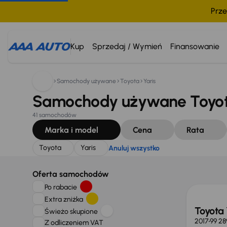
Prze
Szukam:
Toyota
Yaris
Anuluj wszystko
Kup
Sprzedaj / Wymień
Finansowanie
Samochody używane
Toyota
Yaris
Samochody używane Toyota
41 samochodów
Marka i model
Cena
Rata
Toyota
Yaris
Anuluj wszystko
Taniej 
Oferta samochodów
Po rabacie
Extra zniżka
Toyota 
Świeżo skupione
2017
99 28
Z odliczeniem VAT