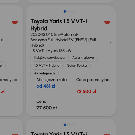
Toyota Yaris 1.5 VVT-i
Hybrid
2020
43 040 km
Automat
ll-
Benzyna Full-Hybrid EV (FHEV) (Full-
Hybrid)
1.5 VVT-i Hybrid
85 kW
Książka serwisowa
Auta krajowe
e
1.5 VVT-i Hybrid
Salon Polska
+7 kolejnych
omocyjna
Miesięczna rata
Cena promocyjna
od 461 zł
zł
73 500 zł
Cena
77 500 zł
Toyota Yaris 1.5 VVT-i