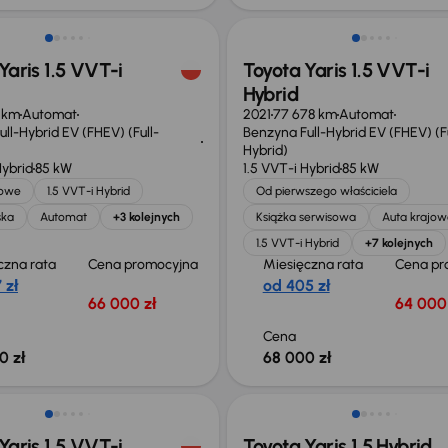
Yaris 1.5 VVT-i
Toyota Yaris 1.5 VVT-i
Hybrid
1 km
Automat
2021
77 678 km
Automat
ll-Hybrid EV (FHEV) (Full-
Benzyna Full-Hybrid EV (FHEV) (Fu
Hybrid)
Hybrid
85 kW
1.5 VVT-i Hybrid
85 kW
jowe
1.5 VVT-i Hybrid
Od pierwszego właściciela
ska
Automat
+3 kolejnych
Książka serwisowa
Auta krajow
1.5 VVT-i Hybrid
+7 kolejnych
czna rata
Cena promocyjna
Miesięczna rata
Cena pr
 zł
od 405 zł
66 000 zł
64 000 
Cena
0 zł
68 000 zł
Yaris 1.5 VVT-i
Toyota Yaris 1.5 Hybrid