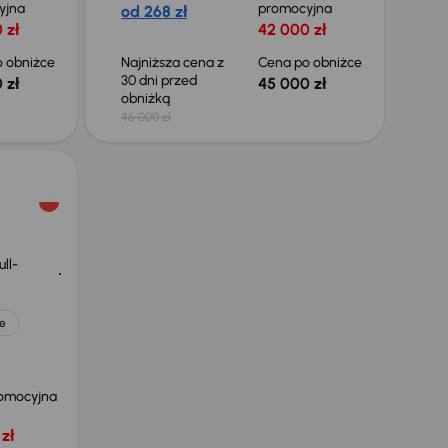
yjna
promocyjna
od 268 zł
 zł
42 000 zł
 obniżce
Najniższa cena z
Cena po obniżce
30 dni przed
 zł
45 000 zł
obniżką
46 000 zł
ll-
e
omocyjna
zł