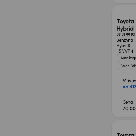
Toyota 
Hybrid
2021
88 19
Benzyna Fu
Hybrid)
1.5 VVT-i 
Auta kra
Salon Pol
Miesię
od 417
Cena
70 00
Toyota 