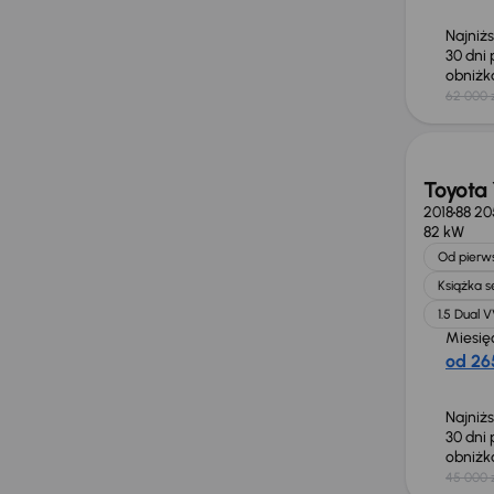
Najniż
30 dni
obniż
62 000 
Taniej 
Toyota 
2018
88 20
82 kW
Od pierws
Książka 
1.5 Dual 
Miesię
od 265
Najniż
30 dni
obniż
45 000 