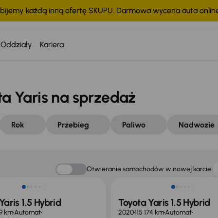
bijemy każdą inną ofertę SKUPU. Darmowa wycena auta onli
Oddziały
Kariera
 Yaris na sprzedaż
Rok
Przebieg
Paliwo
Nadwozie
o 1 000 zł
Taniej o 1 500 zł
Otwieranie samochodów w nowej karcie
Yaris 1.5 Hybrid
Toyota Yaris 1.5 Hybrid
9 km
Automat
2020
115 174 km
Automat