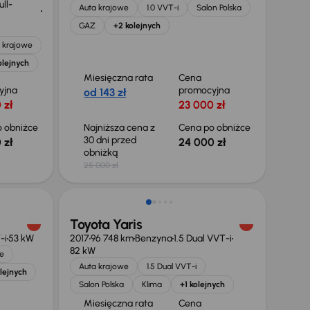
ll-
Auta krajowe
1.0 VVT-i
Salon Polska
GAZ
+2 kolejnych
 krajowe
olejnych
Miesięczna rata
Cena
yjna
promocyjna
od 143 zł
 zł
23 000 zł
 obniżce
Najniższa cena z
Cena po obniżce
30 dni przed
 zł
24 000 zł
obniżką
25 000 zł
Taniej o 1 000 zł
Toyota Yaris
-i
53 kW
2017
96 748 km
Benzyna
1.5 Dual VVT-i
82 kW
e
Auta krajowe
1.5 Dual VVT-i
lejnych
Salon Polska
Klima
+1 kolejnych
Miesięczna rata
Cena