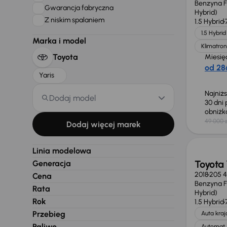
Benzyna Fu
Gwarancja fabryczna
Hybrid)
Z niskim spalaniem
1.5 Hybrid
1.5 Hybrid
Marka i model
Klimatron
Toyota
Miesię
od 286
Yaris
Najniż
Dodaj model
30 dni
obniż
49 000 z
Dodaj więcej marek
Linia modelowa
Toyota 
Generacja
2018
205 
Cena
Benzyna Fu
Rata
Hybrid)
Rok
1.5 Hybrid
Przebieg
Auta kra
Paliwo
Automat