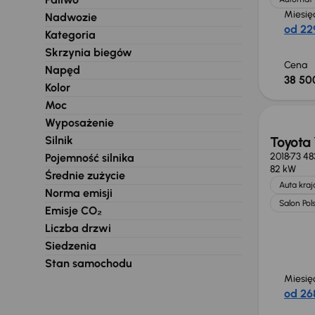
Miesię
Nadwozie
od 229
Kategoria
Skrzynia biegów
Cena
Napęd
38 500
Kolor
Moc
Wyposażenie
Silnik
Toyota 
2018
73 48
Pojemność silnika
82 kW
Średnie zużycie
Auta kra
Norma emisji
Salon Pol
Emisje CO₂
Liczba drzwi
Siedzenia
Stan samochodu
Miesię
od 268