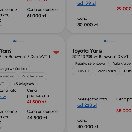
od 179 zł
29 000 
sza cena z
Cena po obniżce
 przed
61 000 zł
Cena
ką
30 000 zł
zł
o 500 zł
Yaris
Toyota Yaris
5 km
Benzyna
1.5 Dual VVT-i
2017
43 938 km
Benzyna
1.0 VVT-i
Książka serwisowa
Auta krajow
zego właściciela
1.0 VVT-i
Salon Polska
+3 ko
serwisowa
Auta krajowe
VVT-i
+5 kolejnych
czna rata
Cena
promocyjna
 zł
Miesięczna rata
Cena pr
41 500 zł
od 238 zł
38 000 
sza cena z
Cena po obniżce
 przed
44 500 zł
Cena
ką
40 000 zł
zł
Możliwość odliczenia VAT