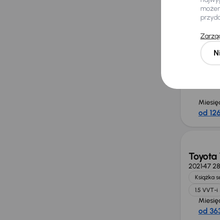
możemy
Automat
przyd
Zarząd
N
Miesię
od 126
Taniej 
Toyota 
2021
47 2
Książka 
1.5 VVT-i
Miesię
od 363