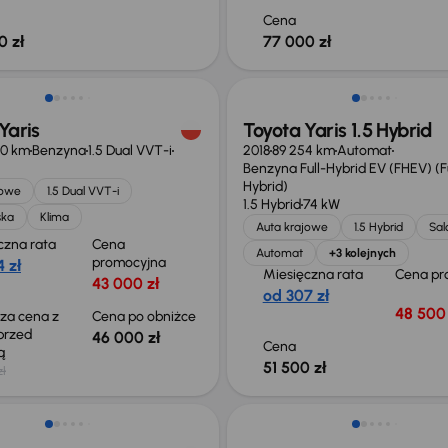
Cena
0 zł
77 000 zł
o 500 zł
Yaris
Toyota Yaris 1.5 Hybrid
10 km
Benzyna
1.5 Dual VVT-i
2018
89 254 km
Automat
Benzyna Full-Hybrid EV (FHEV) (Fu
Hybrid)
jowe
1.5 Dual VVT-i
1.5 Hybrid
74 kW
ska
Klima
Auta krajowe
1.5 Hybrid
Sal
czna rata
Cena
Automat
+3 kolejnych
promocyjna
 zł
Miesięczna rata
Cena pr
43 000 zł
od 307 zł
48 500 
sza cena z
Cena po obniżce
 przed
46 000 zł
Cena
ką
51 500 zł
zł
ego taniej o 21 900 zł
Możliwość odliczenia VAT