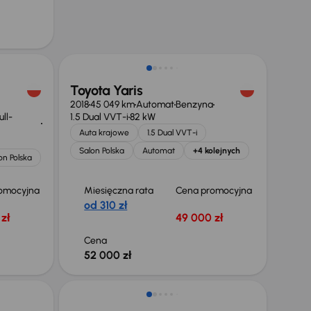
Świeżo skupione
Toyota Yaris
2018
45 049 km
Automat
Benzyna
ll-
1.5 Dual VVT-i
82 kW
Auta krajowe
1.5 Dual VVT-i
Salon Polska
Automat
+4 kolejnych
on Polska
omocyjna
Miesięczna rata
Cena promocyjna
od 310 zł
zł
49 000 zł
Cena
52 000 zł