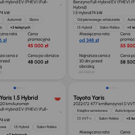
ll-Hybrid EV (FHEV) (Full-
Benzyna Full-Hybrid EV (FHEV) (Fu
Hybrid)
74 kW
1.5 Hybrid
74 kW
Automat
Skóra
Od pierwszego właściciela
Auta
ic
+3 kolejnych
1.5 Hybrid
Salon Polska
+5 k
czna rata
Cena
Miesięczna rata
Cena
promocyjna
promoc
 zł
od 348 zł
45 000 zł
55 500
sza cena z
Cena po obniżce
Najniższa cena z
Cena po
 przed
30 dni przed
48 000 zł
58 500
ką
obniżką
ł
60 000 zł
Możliwość odliczenia VAT
Yaris 1.5 Hybrid
Toyota Yaris
420 km
Automat
2022
172 477 km
Benzyna
1.0 VVT
ll-Hybrid EV (FHEV) (Full-
Książka serwisowa
Auta krajow
1.0 VVT-i
Salon Polska
+5 ko
74 kW
jowe
1.5 Hybrid
Salon Polska
Miesięczna rata
Cena
+2 kolejnych