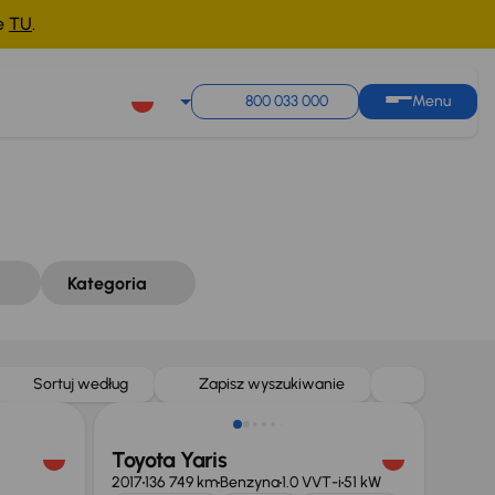
ne
TU
.
Sortuj według
Zapisz wyszukiwanie
800 033 000
Menu
Kategoria
Taniej o 1 000 zł
Sortuj według
Zapisz wyszukiwanie
Toyota Yaris
2017
136 749 km
Benzyna
1.0 VVT-i
51 kW