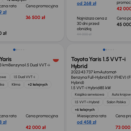
promoc
od 268 zł
czna rata
Cena promocyjna
42 000
 zł
36 500 zł
Najniższa cena z
Cena po
30 dni przed
45 000
obniżką
 zł
44 000 zł
Możliwość odliczenia VAT
Yaris
Toyota Yaris 1.5 VVT-i
3 km
Benzyna
1.5 Dual VVT-i
Hybrid
2022
43 737 km
Automat
jowe
1.5 Dual VVT-i
Benzyna Full-Hybrid EV (FHEV) (Fu
Hybrid)
ska
Klima
+2 kolejnych
1.5 VVT-i Hybrid
85 kW
Książka serwisowa
Auta krajow
1.5 VVT-i Hybrid
Salon Polska
+6 kolejnych
czna rata
Cena promocyjna
Miesięczna rata
Cena pr
 zł
od 458 zł
42 000 zł
73 000 