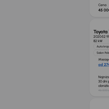
Cena
45 00
Taniej 
Toyota 
2020
52 9
82 kW
Auta kra
Salon Pol
Miesię
od 274
Najniż
30 dni
obniż
46 500 
Od now