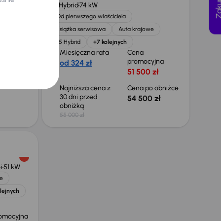
1.5 Hybrid
74 kW
lejnych
Od pierwszego właściciela
Książka serwisowa
Auta krajowe
1.5 Hybrid
+7 kolejnych
Miesięczna rata
Cena
promocyjna
od 324 zł
omocyjna
51 500 zł
zł
Najniższa cena z
Cena po obniżce
30 dni przed
54 500 zł
obniżką
55 000 zł
i
51 kW
e
lejnych
omocyjna