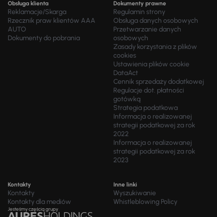
Obsługa klienta
Dokumenty prawne
Reklamacje/Skarga
Regulamin strony
Rzecznik praw klientów AAA
Obsługa danych osobowych
AUTO
Przetwarzanie danych
Dokumenty do pobrania
osobowych
Zasady korzystania z plików
cookies
Ustawienia plików cookie
DataAct
Cennik sprzedaży dodatkowej
Regulacje dot. płatności
gotówką
Strategia podatkowa
Informacja o realizowanej
strategii podatkowej za rok
2022
Informacja o realizowanej
strategii podatkowej za rok
2023
Kontakty
Inne linki
Kontakty
Wyszukiwanie
Kontakty dla mediów
Whistleblowing Policy
Jesteśmy częścią grupy