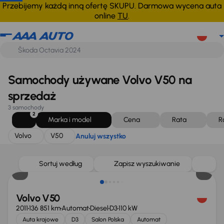
Volvo
V50
Anuluj wszystko
Przebijemy każdą inną ofertę SKUPU. Darmowa wycena auta
online
TU
.
Samochody używane Volvo V50 na
sprzedaż
3 samochody
2
Marka i model
Cena
Rata
R
Volvo
V50
Anuluj wszystko
Taniej o 500 zł
Sortuj według
Zapisz wyszukiwanie
Volvo V50
2011
136 851 km
Automat
Diesel
D3
110 kW
Auta krajowe
D3
Salon Polska
Automat