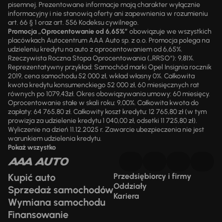
pisemnej. Prezentowane informacje mają charakter wyłącznie
informacyjny i nie stanowią oferty ani zapewnienia w rozumieniu
art. 66 § 1 oraz art. 556 Kodeksu cywilnego.
Promocja „Oprocentowanie od 6,65%”
obowiązuje we wszystkich
placówkach Autocentrum AAA Auto sp. z o.o. Promocja polega na
udzieleniu kredytu na auto z oprocentowaniem od 6,65%.
Rzeczywista Roczna Stopa Oprocentowania („RRSO“): 9,81%.
Reprezentatywny przykład: Samochód marki Opel Insignia rocznik
2019, cena samochodu 52 000 zł, wkład własny 0%. Całkowita
kwota kredytu konsumenckiego 52 000 zł, 60 miesięcznych rat
równych po 1079,43zł. Okres obowiązywania umowy: 60 miesięcy.
Oprocentowanie stałe w skali roku: 9,00%. Całkowita kwota do
zapłaty: 64 765,80 zł. Całkowity koszt kredytu: 12 765,80 zł (w tym
prowizja za udzielenie kredytu 1 040,00 zł, odsetki 11 725,80 zł).
Wyliczenie na dzień 11.12.2025 r. Zawarcie ubezpieczenia nie jest
warunkiem udzielenia kredytu.
Pokaż wszystko
Kupić auto
Przedsiębiorcy i firmy
Oddziały
Sprzedaż samochodów
Kariera
Wymiana samochodu
Finansowanie