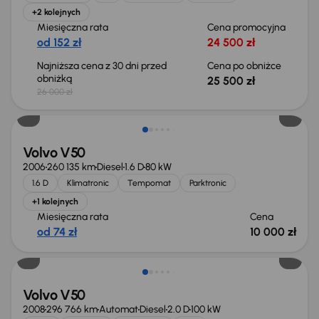
+2 kolejnych
Miesięczna rata
Cena promocyjna
od 152 zł
24 500 zł
Najniższa cena z 30 dni przed
Cena po obniżce
obniżką
25 500 zł
26 000 zł
Volvo V50
2006
260 135 km
Diesel
1.6 D
80 kW
1.6 D
Klimatronic
Tempomat
Parktronic
+1 kolejnych
Miesięczna rata
Cena
od 74 zł
10 000 zł
Volvo V50
2008
296 766 km
Automat
Diesel
2.0 D
100 kW