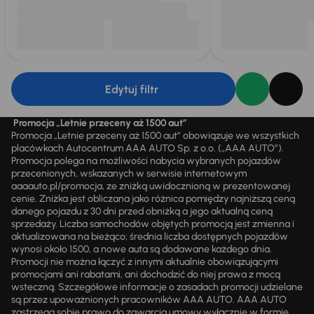
Edytuj filtr
Promocja „Letnie przeceny aż 1500 aut”
Promocja „Letnie przeceny aż 1500 aut” obowiązuje we wszystkich
placówkach Autocentrum AAA AUTO Sp. z o.o. („AAA AUTO”).
Promocja polega na możliwości nabycia wybranych pojazdów
przecenionych, wskazanych w serwisie internetowym
aaaauto.pl/promocja, ze zniżką uwidocznioną w prezentowanej
cenie. Zniżka jest obliczana jako różnica pomiędzy najniższą ceną
danego pojazdu z 30 dni przed obniżką a jego aktualną ceną
sprzedaży. Liczba samochodów objętych promocją jest zmienna i
aktualizowana na bieżąco; średnia liczba dostępnych pojazdów
wynosi około 1500, a nowe auta są dodawane każdego dnia.
Promocji nie można łączyć z innymi aktualnie obowiązującymi
promocjami ani rabatami, ani dochodzić do niej prawa z mocą
wsteczną. Szczegółowe informacje o zasadach promocji udzielane
są przez upoważnionych pracowników AAA AUTO. AAA AUTO
zastrzega sobie prawo do zawarcia umowy wyłącznie w formie