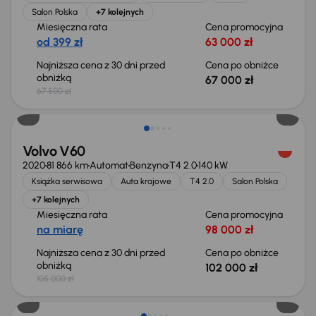
Salon Polska
+7 kolejnych
Miesięczna rata
Cena promocyjna
od 399 zł
63 000 zł
Najniższa cena z 30 dni przed
Cena po obniżce
obniżką
67 000 zł
67 500 zł
Taniej o 3 000 zł
Volvo V60
2020
81 866 km
Automat
Benzyna
T4 2.0
140 kW
Książka serwisowa
Auta krajowe
T4 2.0
Salon Polska
+7 kolejnych
Miesięczna rata
Cena promocyjna
na miarę
98 000 zł
Najniższa cena z 30 dni przed
Cena po obniżce
obniżką
102 000 zł
105 000 zł
Taniej o 1 000 zł