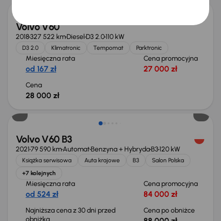
Volvo V60
2018
327 522 km
Diesel
D3 2.0
110 kW
D3 2.0
Klimatronic
Tempomat
Parktronic
Miesięczna rata
Cena promocyjna
od 167 zł
27 000 zł
Cena
28 000 zł
Taniej o 1 000 zł
Volvo V60 B3
2021
79 590 km
Automat
Benzyna + Hybryda
B3
120 kW
Książka serwisowa
Auta krajowe
B3
Salon Polska
+7 kolejnych
Miesięczna rata
Cena promocyjna
od 524 zł
84 000 zł
Najniższa cena z 30 dni przed
Cena po obniżce
obniżką
88 000 zł