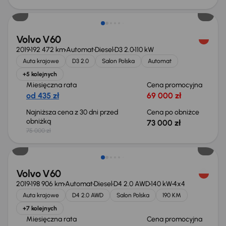
Taniej o 2 000 zł
Volvo V60
2019
192 472 km
Automat
Diesel
D3 2.0
110 kW
Auta krajowe
D3 2.0
Salon Polska
Automat
+5 kolejnych
Miesięczna rata
Cena promocyjna
od 435 zł
69 000 zł
Najniższa cena z 30 dni przed
Cena po obniżce
obniżką
73 000 zł
75 000 zł
Volvo V60
2019
198 906 km
Automat
Diesel
D4 2.0 AWD
140 kW
4x4
Auta krajowe
D4 2.0 AWD
Salon Polska
190 KM
+7 kolejnych
Miesięczna rata
Cena promocyjna