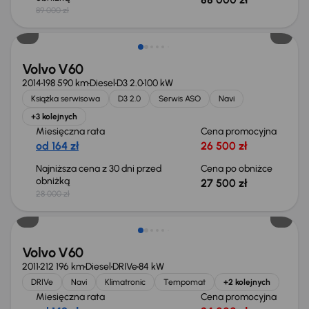
89 000 zł
Taniej o 500 zł
Volvo V60
2014
198 590 km
Diesel
D3 2.0
100 kW
Książka serwisowa
D3 2.0
Serwis ASO
Navi
+3 kolejnych
Miesięczna rata
Cena promocyjna
od 164 zł
26 500 zł
Najniższa cena z 30 dni przed
Cena po obniżce
obniżką
27 500 zł
28 000 zł
Volvo V60
2011
212 196 km
Diesel
DRIVe
84 kW
DRIVe
Navi
Klimatronic
Tempomat
+2 kolejnych
Miesięczna rata
Cena promocyjna