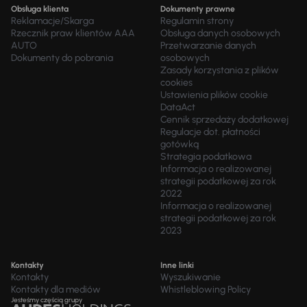
Obsługa klienta
Dokumenty prawne
Reklamacje/Skarga
Regulamin strony
Rzecznik praw klientów AAA
Obsługa danych osobowych
AUTO
Przetwarzanie danych
Dokumenty do pobrania
osobowych
Zasady korzystania z plików
cookies
Ustawienia plików cookie
DataAct
Cennik sprzedaży dodatkowej
Regulacje dot. płatności
gotówką
Strategia podatkowa
Informacja o realizowanej
strategii podatkowej za rok
2022
Informacja o realizowanej
strategii podatkowej za rok
2023
Kontakty
Inne linki
Kontakty
Wyszukiwanie
Kontakty dla mediów
Whistleblowing Policy
Jesteśmy częścią grupy