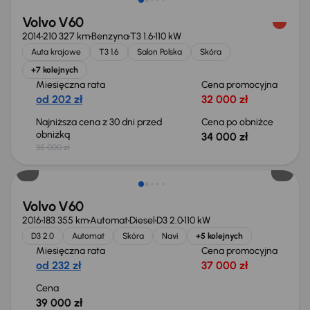
Volvo V60
2014
210 327 km
Benzyna
T3 1.6
110 kW
Auta krajowe
T3 1.6
Salon Polska
Skóra
+7 kolejnych
Miesięczna rata
Cena promocyjna
od 202 zł
32 000 zł
Najniższa cena z 30 dni przed
Cena po obniżce
obniżką
34 000 zł
35 000 zł
Volvo V60
2016
183 355 km
Automat
Diesel
D3 2.0
110 kW
D3 2.0
Automat
Skóra
Navi
+5 kolejnych
Miesięczna rata
Cena promocyjna
od 232 zł
37 000 zł
Cena
39 000 zł