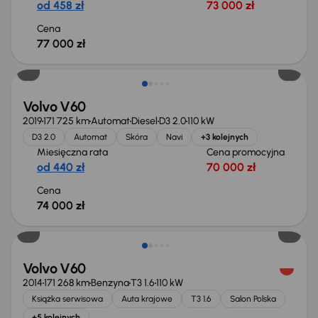
od 458 zł
73 000 zł
Cena
77 000 zł
Volvo V60
2019
171 725 km
Automat
Diesel
D3 2.0
110 kW
D3 2.0
Automat
Skóra
Navi
+3 kolejnych
Miesięczna rata
Cena promocyjna
od 440 zł
70 000 zł
Cena
74 000 zł
Volvo V60
2014
171 268 km
Benzyna
T3 1.6
110 kW
Książka serwisowa
Auta krajowe
T3 1.6
Salon Polska
+5 kolejnych