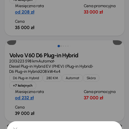
Miesięczna rata
Cena promocyjna
od 208 zł
33 000 zł
Cena
35 000 zł
Volvo V60 D6 Plug-in Hybrid
2013
223 598 km
Automat
Diesel Plug-in Hybrid EV (PHEV) (Plug-in Hybrid)
D6 Plug-in Hybrid
208 kW
4x4
D6 Plug-in Hybrid
280 KM
Automat
Skóra
+7 kolejnych
Miesięczna rata
Cena promocyjna
od 232 zł
37 000 zł
Cena
39 000 zł