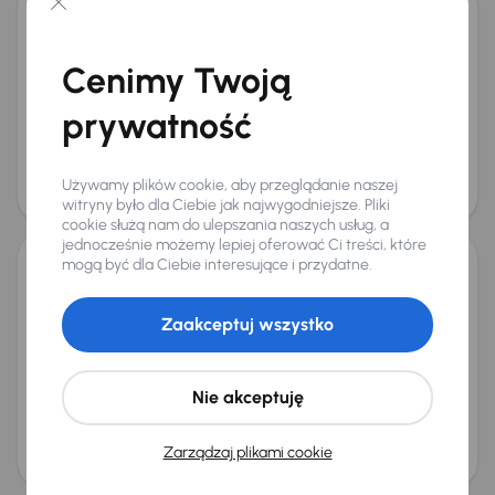
Volvo V60
2014
264 220 km
Diesel
D4 2.0
133 kW
Cenimy Twoją
D4 2.0
181 KM
Skóra
Navi
+3 kolejnych
Miesięczna rata
Cena promocyjna
prywatność
od 179 zł
29 000 zł
Cena
Używamy plików cookie, aby przeglądanie naszej
30 000 zł
Taniej o 2 000 zł
witryny było dla Ciebie jak najwygodniejsze. Pliki
cookie służą nam do ulepszania naszych usług, a
jednocześnie możemy lepiej oferować Ci treści, które
mogą być dla Ciebie interesujące i przydatne.
Volvo V60
2016
201 619 km
Diesel
D2 2.0
88 kW
Zaakceptuj wszystko
D2 2.0
Navi
Klimatronic
Tempomat
+1 kolejnych
Miesięczna rata
Cena promocyjna
od 179 zł
29 000 zł
Nie akceptuję
Najniższa cena z 30 dni przed
Cena po obniżce
obniżką
30 000 zł
Zarządzaj plikami cookie
32 000 zł