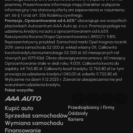
pisemnej. Prezentowane informacje mają charakter wyłącznie
informacyjny i nie stanowią oferty ani zapewnienia w rozumieniu
art. 66 § 1 oraz art. 556 Kodeksu cywilnego.
Promocja „Oprocentowanie od 6,65%”
obowiązuje we wszystkich
placówkach Autocentrum AAA Auto sp. z o.o. Promocja polega na
udzieleniu kredytu na auto z oprocentowaniem od 6,65%.
Rzeczywista Roczna Stopa Oprocentowania („RRSO“): 9,81%.
Reprezentatywny przykład: Samochód marki Opel Insignia rocznik
2019, cena samochodu 52 000 zł, wkład własny 0%. Całkowita
kwota kredytu konsumenckiego 52 000 zł, 60 miesięcznych rat
równych po 1079,43zł. Okres obowiązywania umowy: 60 miesięcy.
Oprocentowanie stałe w skali roku: 9,00%. Całkowita kwota do
zapłaty: 64 765,80 zł. Całkowity koszt kredytu: 12 765,80 zł (w tym
prowizja za udzielenie kredytu 1 040,00 zł, odsetki 11 725,80 zł).
Wyliczenie na dzień 11.12.2025 r. Zawarcie ubezpieczenia nie jest
warunkiem udzielenia kredytu.
Pokaż wszystko
Kupić auto
Przedsiębiorcy i firmy
Oddziały
Sprzedaż samochodów
Kariera
Wymiana samochodu
Finansowanie