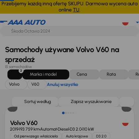
Volvo
V60
Anuluj wszystko
Przebijemy każdą inną ofertę SKUPU. Darmowa wycena auta
online
TU
.
Samochody używane Volvo V60 na
sprzedaż
15 samochodów
2
Marka i model
Cena
Rata
R
Volvo
V60
Anuluj wszystko
Taniej o 500 zł
Sortuj według
Zapisz wyszukiwanie
Volvo V60
2019
193 759 km
Automat
Diesel
D3 2.0
110 kW
Od pierwszego właściciela
Auta krajowe
D3 2.0