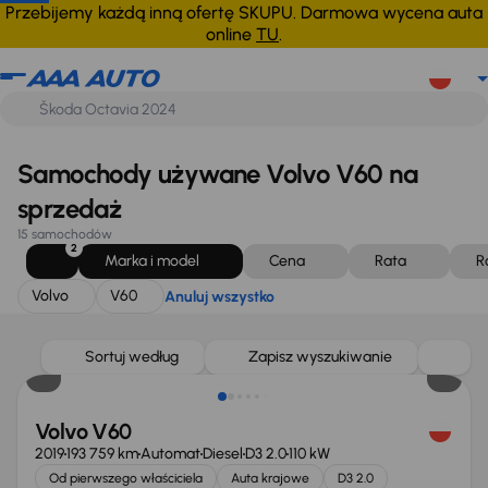
Volvo
V60
Anuluj wszystko
Przebijemy każdą inną ofertę SKUPU. Darmowa wycena auta
online
TU
.
Samochody używane Volvo V60 na
sprzedaż
15 samochodów
2
Marka i model
Cena
Rata
R
Volvo
V60
Anuluj wszystko
Taniej o 500 zł
Sortuj według
Zapisz wyszukiwanie
Volvo V60
2019
193 759 km
Automat
Diesel
D3 2.0
110 kW
Od pierwszego właściciela
Auta krajowe
D3 2.0