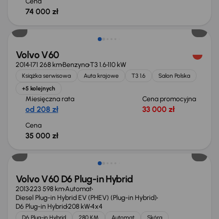
Cena
74 000 zł
Volvo V60
2014
171 268 km
Benzyna
T3 1.6
110 kW
Książka serwisowa
Auta krajowe
T3 1.6
Salon Polska
+5 kolejnych
Miesięczna rata
Cena promocyjna
od 208 zł
33 000 zł
Cena
35 000 zł
Volvo V60 D6 Plug-in Hybrid
2013
223 598 km
Automat
Diesel Plug-in Hybrid EV (PHEV) (Plug-in Hybrid)
D6 Plug-in Hybrid
208 kW
4x4
D6 Plug-in Hybrid
280 KM
Automat
Skóra