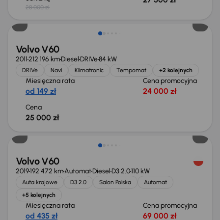
28 000 zł
Volvo V60
2011
212 196 km
Diesel
DRIVe
84 kW
DRIVe
Navi
Klimatronic
Tempomat
+2 kolejnych
Miesięczna rata
Cena promocyjna
od 149 zł
24 000 zł
Cena
25 000 zł
Świeżo skupione
Volvo V60
2019
192 472 km
Automat
Diesel
D3 2.0
110 kW
Auta krajowe
D3 2.0
Salon Polska
Automat
+5 kolejnych
Miesięczna rata
Cena promocyjna
od 435 zł
69 000 zł