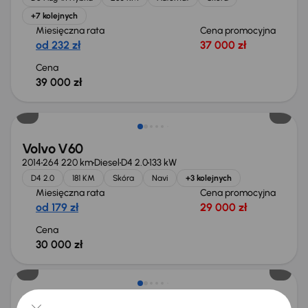
+7 kolejnych
Miesięczna rata
Cena promocyjna
od 232 zł
37 000 zł
Cena
39 000 zł
Volvo V60
2014
264 220 km
Diesel
D4 2.0
133 kW
D4 2.0
181 KM
Skóra
Navi
+3 kolejnych
Miesięczna rata
Cena promocyjna
od 179 zł
29 000 zł
Cena
30 000 zł
Taniej o 2 000 zł
Volvo V60