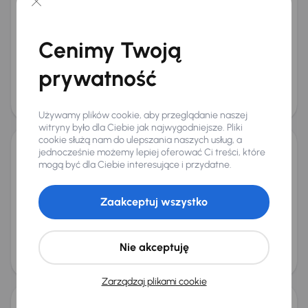
2016
201 619 km
Diesel
D2 2.0
88 kW
D2 2.0
Navi
Klimatronic
Tempomat
+1 kolejnych
Miesięczna rata
Cena promocyjna
Cenimy Twoją
od 179 zł
29 000 zł
prywatność
Najniższa cena z 30 dni przed
Cena po obniżce
obniżką
30 000 zł
32 000 zł
Używamy plików cookie, aby przeglądanie naszej
witryny było dla Ciebie jak najwygodniejsze. Pliki
cookie służą nam do ulepszania naszych usług, a
jednocześnie możemy lepiej oferować Ci treści, które
Volvo V60
mogą być dla Ciebie interesujące i przydatne.
2018
327 522 km
Diesel
D3 2.0
110 kW
D3 2.0
Klimatronic
Tempomat
Parktronic
Zaakceptuj wszystko
Miesięczna rata
Cena promocyjna
od 167 zł
27 000 zł
Cena
Nie akceptuję
28 000 zł
Taniej o 1 000 zł
Zarządzaj plikami cookie