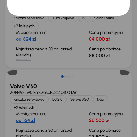
Volvo V60 B3
2021
79 590 km
Automat
Benzyna + Hybryda
B3
120 kW
Książka serwisowa
Auta krajowe
B3
Salon Polska
+7 kolejnych
Miesięczna rata
Cena promocyjna
od 524 zł
84 000 zł
Najniższa cena z 30 dni przed
Cena po obniżce
obniżką
88 000 zł
89 000 zł
Taniej o 500 zł
Volvo V60
2014
198 590 km
Diesel
D3 2.0
100 kW
Książka serwisowa
D3 2.0
Serwis ASO
Navi
+3 kolejnych
Miesięczna rata
Cena promocyjna
od 164 zł
26 500 zł
Najniższa cena z 30 dni przed
Cena po obniżce
obniżką
27 500 zł