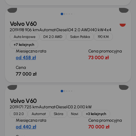
Volvo V60
2019
198 906 km
Automat
Diesel
D4 2.0 AWD
140 kW
4x4
Auta krajowe
D4 2.0 AWD
Salon Polska
190 KM
+7 kolejnych
Miesięczna rata
Cena promocyjna
od 458 zł
73 000 zł
Cena
77 000 zł
Volvo V60
2019
171 725 km
Automat
Diesel
D3 2.0
110 kW
D3 2.0
Automat
Skóra
Navi
+3 kolejnych
Miesięczna rata
Cena promocyjna
od 440 zł
70 000 zł