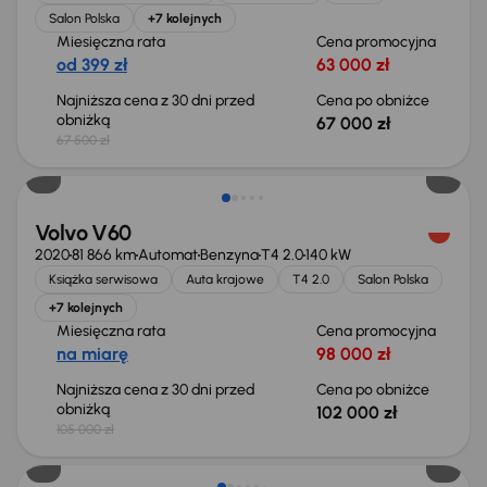
Salon Polska
+7 kolejnych
Miesięczna rata
Cena promocyjna
od 399 zł
63 000 zł
Najniższa cena z 30 dni przed
Cena po obniżce
obniżką
67 000 zł
67 500 zł
Taniej o 3 000 zł
Volvo V60
2020
81 866 km
Automat
Benzyna
T4 2.0
140 kW
Książka serwisowa
Auta krajowe
T4 2.0
Salon Polska
+7 kolejnych
Miesięczna rata
Cena promocyjna
na miarę
98 000 zł
Najniższa cena z 30 dni przed
Cena po obniżce
obniżką
102 000 zł
105 000 zł
Taniej o 1 000 zł