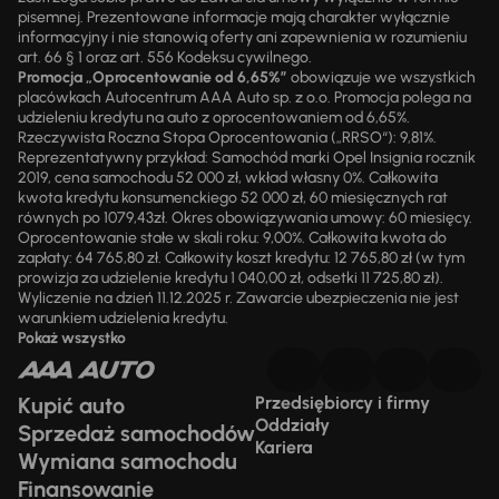
pisemnej. Prezentowane informacje mają charakter wyłącznie
informacyjny i nie stanowią oferty ani zapewnienia w rozumieniu
art. 66 § 1 oraz art. 556 Kodeksu cywilnego.
Promocja „Oprocentowanie od 6,65%”
obowiązuje we wszystkich
placówkach Autocentrum AAA Auto sp. z o.o. Promocja polega na
udzieleniu kredytu na auto z oprocentowaniem od 6,65%.
Rzeczywista Roczna Stopa Oprocentowania („RRSO“): 9,81%.
Reprezentatywny przykład: Samochód marki Opel Insignia rocznik
2019, cena samochodu 52 000 zł, wkład własny 0%. Całkowita
kwota kredytu konsumenckiego 52 000 zł, 60 miesięcznych rat
równych po 1079,43zł. Okres obowiązywania umowy: 60 miesięcy.
Oprocentowanie stałe w skali roku: 9,00%. Całkowita kwota do
zapłaty: 64 765,80 zł. Całkowity koszt kredytu: 12 765,80 zł (w tym
prowizja za udzielenie kredytu 1 040,00 zł, odsetki 11 725,80 zł).
Wyliczenie na dzień 11.12.2025 r. Zawarcie ubezpieczenia nie jest
warunkiem udzielenia kredytu.
Pokaż wszystko
Kupić auto
Przedsiębiorcy i firmy
Oddziały
Sprzedaż samochodów
Kariera
Wymiana samochodu
Finansowanie