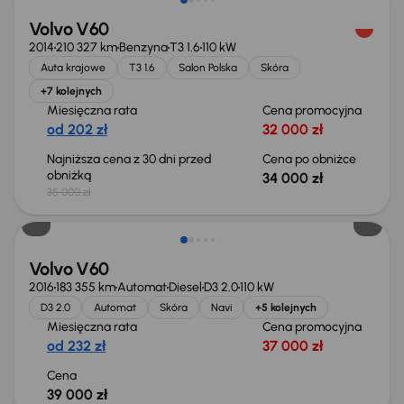
Volvo V60
2014
210 327 km
Benzyna
T3 1.6
110 kW
Auta krajowe
T3 1.6
Salon Polska
Skóra
+7 kolejnych
Miesięczna rata
Cena promocyjna
od 202 zł
32 000 zł
Najniższa cena z 30 dni przed
Cena po obniżce
obniżką
34 000 zł
35 000 zł
Volvo V60
2016
183 355 km
Automat
Diesel
D3 2.0
110 kW
D3 2.0
Automat
Skóra
Navi
+5 kolejnych
Miesięczna rata
Cena promocyjna
od 232 zł
37 000 zł
Cena
39 000 zł