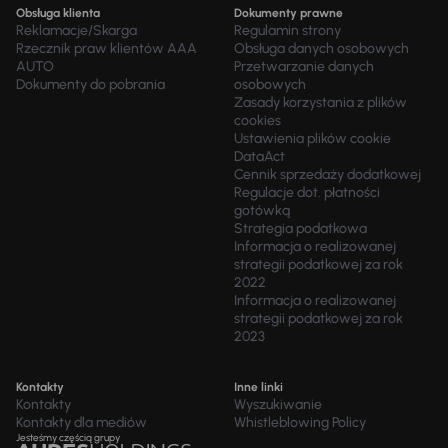
Obsługa klienta
Dokumenty prawne
Reklamacje/Skarga
Regulamin strony
Rzecznik praw klientów AAA
Obsługa danych osobowych
AUTO
Przetwarzanie danych
Dokumenty do pobrania
osobowych
Zasady korzystania z plików
cookies
Ustawienia plików cookie
DataAct
Cennik sprzedaży dodatkowej
Regulacje dot. płatności
gotówką
Strategia podatkowa
Informacja o realizowanej
strategii podatkowej za rok
2022
Informacja o realizowanej
strategii podatkowej za rok
2023
Kontakty
Inne linki
Kontakty
Wyszukiwanie
Kontakty dla mediów
Whistleblowing Policy
Jesteśmy częścią grupy