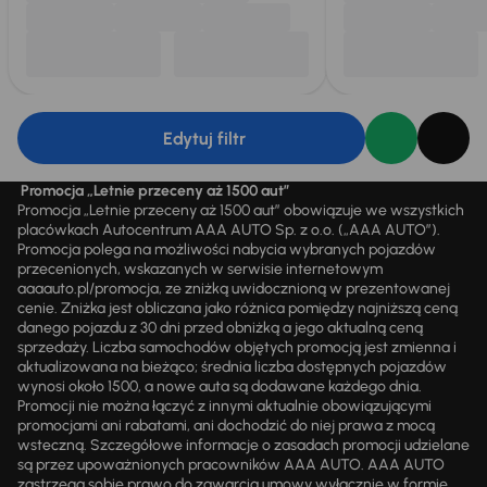
Edytuj filtr
Promocja „Letnie przeceny aż 1500 aut”
Promocja „Letnie przeceny aż 1500 aut” obowiązuje we wszystkich
placówkach Autocentrum AAA AUTO Sp. z o.o. („AAA AUTO”).
Promocja polega na możliwości nabycia wybranych pojazdów
przecenionych, wskazanych w serwisie internetowym
aaaauto.pl/promocja, ze zniżką uwidocznioną w prezentowanej
cenie. Zniżka jest obliczana jako różnica pomiędzy najniższą ceną
danego pojazdu z 30 dni przed obniżką a jego aktualną ceną
sprzedaży. Liczba samochodów objętych promocją jest zmienna i
aktualizowana na bieżąco; średnia liczba dostępnych pojazdów
wynosi około 1500, a nowe auta są dodawane każdego dnia.
Promocji nie można łączyć z innymi aktualnie obowiązującymi
promocjami ani rabatami, ani dochodzić do niej prawa z mocą
wsteczną. Szczegółowe informacje o zasadach promocji udzielane
są przez upoważnionych pracowników AAA AUTO. AAA AUTO
zastrzega sobie prawo do zawarcia umowy wyłącznie w formie