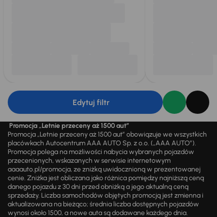
Edytuj filtr
Promocja „Letnie przeceny aż 1500 aut”
Promocja „Letnie przeceny aż 1500 aut” obowiązuje we wszystkich
placówkach Autocentrum AAA AUTO Sp. z o.o. („AAA AUTO”).
Promocja polega na możliwości nabycia wybranych pojazdów
przecenionych, wskazanych w serwisie internetowym
aaaauto.pl/promocja, ze zniżką uwidocznioną w prezentowanej
cenie. Zniżka jest obliczana jako różnica pomiędzy najniższą ceną
danego pojazdu z 30 dni przed obniżką a jego aktualną ceną
sprzedaży. Liczba samochodów objętych promocją jest zmienna i
aktualizowana na bieżąco; średnia liczba dostępnych pojazdów
wynosi około 1500, a nowe auta są dodawane każdego dnia.