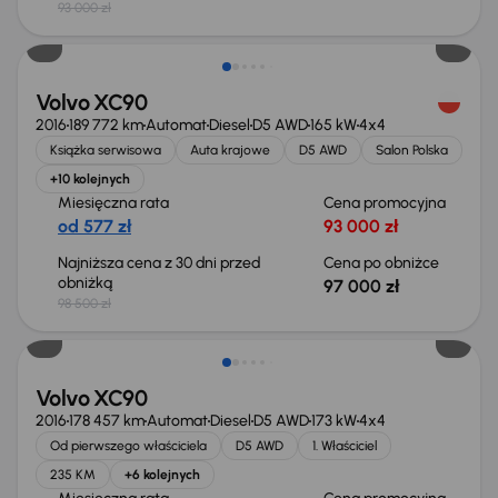
93 000 zł
Taniej o 1 500 zł
Volvo XC90
2016
189 772 km
Automat
Diesel
D5 AWD
165 kW
4x4
Książka serwisowa
Auta krajowe
D5 AWD
Salon Polska
+10 kolejnych
Miesięczna rata
Cena promocyjna
od 577 zł
93 000 zł
Najniższa cena z 30 dni przed
Cena po obniżce
obniżką
97 000 zł
98 500 zł
Taniej o 1 500 zł
Volvo XC90
2016
178 457 km
Automat
Diesel
D5 AWD
173 kW
4x4
Od pierwszego właściciela
D5 AWD
1. Właściciel
235 KM
+6 kolejnych