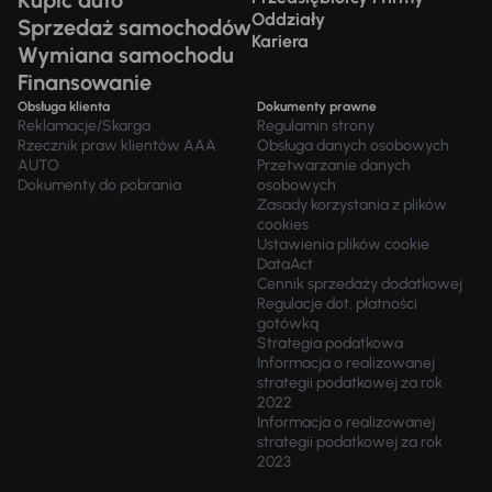
Kupić auto
Oddziały
Sprzedaż samochodów
Kariera
Wymiana samochodu
Finansowanie
Obsługa klienta
Dokumenty prawne
Reklamacje/Skarga
Regulamin strony
Rzecznik praw klientów AAA
Obsługa danych osobowych
AUTO
Przetwarzanie danych
Dokumenty do pobrania
osobowych
Zasady korzystania z plików
cookies
Ustawienia plików cookie
DataAct
Cennik sprzedaży dodatkowej
Regulacje dot. płatności
gotówką
Strategia podatkowa
Informacja o realizowanej
strategii podatkowej za rok
2022
Informacja o realizowanej
strategii podatkowej za rok
2023