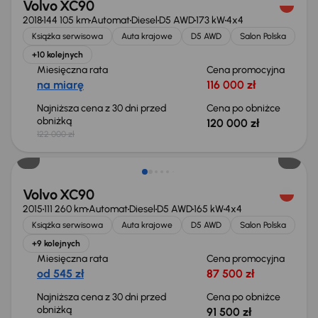
Volvo XC90
2018
144 105 km
Automat
Diesel
D5 AWD
173 kW
4x4
Książka serwisowa
Auta krajowe
D5 AWD
Salon Polska
+10 kolejnych
Miesięczna rata
Cena promocyjna
na miarę
116 000 zł
Najniższa cena z 30 dni przed
Cena po obniżce
obniżką
120 000 zł
122 000 zł
Taniej o 1 500 zł
Volvo XC90
2015
111 260 km
Automat
Diesel
D5 AWD
165 kW
4x4
Książka serwisowa
Auta krajowe
D5 AWD
Salon Polska
+9 kolejnych
Miesięczna rata
Cena promocyjna
od 545 zł
87 500 zł
Najniższa cena z 30 dni przed
Cena po obniżce
obniżką
91 500 zł