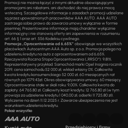
Promocji nie można łączyć z innymi aktualnie obowiązującymi
promocjami ani rabatami, ani dochodzić do niej prawa z mocą
wsteczną. Szczegółowe informacje o zasadach promocji udzielane
są przez upoważnionych pracowników AAA AUTO. AAA AUTO
zastrzega sobie prawo do zawarcia umowy wyłącznie w formie
pisemnej. Prezentowane informacje mają charakter wyłącznie
informacyjny i nie stanowią oferty ani zapewnienia w rozumieniu
art. 66 § 1 oraz art. 556 Kodeksu cywilnego.
Promocja „Oprocentowanie od 6,65%”
obowiązuje we wszystkich
placówkach Autocentrum AAA Auto sp. z o.o. Promocja polega na
udzieleniu kredytu na auto z oprocentowaniem od 6,65%.
Rzeczywista Roczna Stopa Oprocentowania („RRSO“): 9,81%.
Reprezentatywny przykład: Samochód marki Opel Insignia rocznik
2019, cena samochodu 52 000 zł, wkład własny 0%. Całkowita
kwota kredytu konsumenckiego 52 000 zł, 60 miesięcznych rat
równych po 1079,43zł. Okres obowiązywania umowy: 60 miesięcy.
Oprocentowanie stałe w skali roku: 9,00%. Całkowita kwota do
zapłaty: 64 765,80 zł. Całkowity koszt kredytu: 12 765,80 zł (w tym
prowizja za udzielenie kredytu 1 040,00 zł, odsetki 11 725,80 zł).
Wyliczenie na dzień 11.12.2025 r. Zawarcie ubezpieczenia nie jest
warunkiem udzielenia kredytu.
Pokaż wszystko
Przedsiębiorcy i firmy