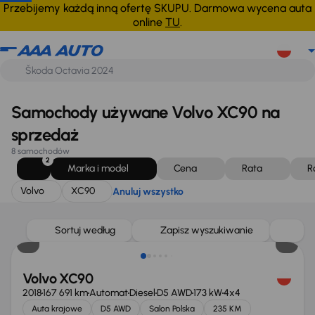
Volvo
XC90
Anuluj wszystko
Przebijemy każdą inną ofertę SKUPU. Darmowa wycena auta
online
TU
.
Samochody używane Volvo XC90 na
sprzedaż
8 samochodów
2
Marka i model
Cena
Rata
R
Volvo
XC90
Anuluj wszystko
Możliwość odliczenia VAT
Sortuj według
Zapisz wyszukiwanie
Volvo XC90
2018
167 691 km
Automat
Diesel
D5 AWD
173 kW
4x4
Auta krajowe
D5 AWD
Salon Polska
235 KM