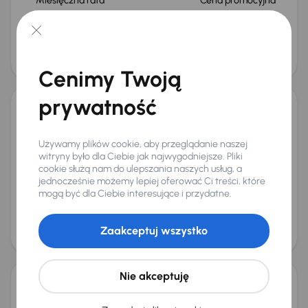
Miesięczna rata
Cena promocyjna
od 545 zł
87 500 zł
Najniższa cena z 30 dni przed
Cena po obniżce
obniżką
91 500 zł
93 000 zł
Cenimy Twoją
prywatność
Volvo XC90
2007
363 689 km
Automat
Diesel
D5
136 kW
4x4
Używamy plików cookie, aby przeglądanie naszej
Auta krajowe
D5
Salon Polska
185 KM
witryny było dla Ciebie jak najwygodniejsze. Pliki
cookie służą nam do ulepszania naszych usług, a
+10 kolejnych
jednocześnie możemy lepiej oferować Ci treści, które
Miesięczna rata
Cena promocyjna
mogą być dla Ciebie interesujące i przydatne.
od 192 zł
25 000 zł
Cena
Zaakceptuj wszystko
26 000 zł
Taniej o 1 000 zł
Nie akceptuję
Volvo XC90