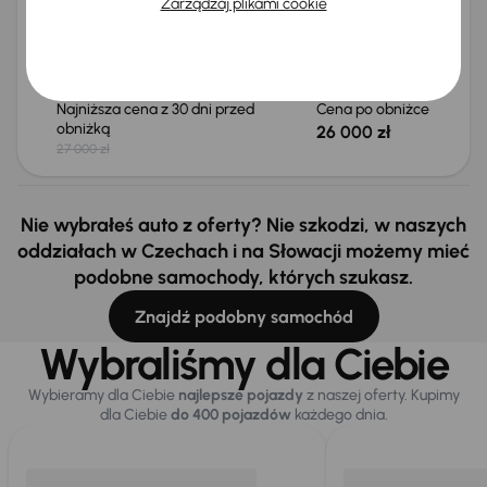
2007
202 059 km
Diesel
D5
136 kW
4x4
Zarządzaj plikami cookie
D5
185 KM
Skóra
Klimatronic
+2 kolejnych
Miesięczna rata
Cena promocyjna
od 192 zł
25 000 zł
Najniższa cena z 30 dni przed
Cena po obniżce
obniżką
26 000 zł
27 000 zł
Nie wybrałeś auto z oferty? Nie szkodzi, w naszych
oddziałach w Czechach i na Słowacji możemy mieć
podobne samochody, których szukasz.
Znajdź podobny samochód
Wybraliśmy dla Ciebie
Wybieramy dla Ciebie
najlepsze pojazdy
z naszej oferty. Kupimy
dla Ciebie
do 400 pojazdów
każdego dnia.