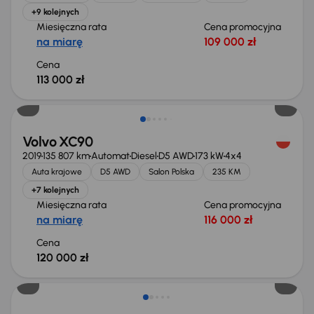
+9 kolejnych
Miesięczna rata
Cena promocyjna
na miarę
109 000 zł
Cena
113 000 zł
Świeżo skupione
Volvo XC90
2019
135 807 km
Automat
Diesel
D5 AWD
173 kW
4x4
Auta krajowe
D5 AWD
Salon Polska
235 KM
+7 kolejnych
Miesięczna rata
Cena promocyjna
na miarę
116 000 zł
Cena
120 000 zł
Taniej o 2 000 zł