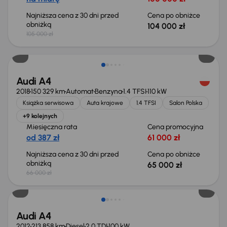
Najniższa cena z 30 dni przed
Cena po obniżce
obniżką
104 000 zł
105 000 zł
Taniej o 1 000 zł
Audi A4
2018
150 329 km
Automat
Benzyna
1.4 TFSI
110 kW
Książka serwisowa
Auta krajowe
1.4 TFSI
Salon Polska
+9 kolejnych
Miesięczna rata
Cena promocyjna
od 387 zł
61 000 zł
Najniższa cena z 30 dni przed
Cena po obniżce
obniżką
65 000 zł
66 000 zł
Audi A4
2012
213 858 km
Diesel
2.0 TDI
100 kW