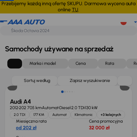
Przebijemy każdą inną ofertę SKUPU. Darmowa wycena auta
online
TU
.
Samochody używane na sprzedaż
Marka i model
Cena
Rata
R
Sortuj według
Zapisz wyszukiwanie
Audi A4
2012
202 705 km
Automat
Diesel
2.0 TDI
130 kW
2.0 TDI
177 KM
Automat
Klimatronic
+3 kolejnych
Miesięczna rata
Cena promocyjna
od 202 zł
32 000 zł