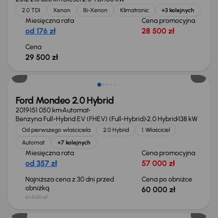
2.0 TDI
Xenon
Bi-Xenon
Klimatronic
+3 kolejnych
Miesięczna rata
Cena promocyjna
od 176 zł
28 500 zł
Cena
29 500 zł
Taniej o 1 500 zł
Ford Mondeo 2.0 Hybrid
2019
151 050 km
Automat
Benzyna Full-Hybrid EV (FHEV) (Full-Hybrid)
2.0 Hybrid
138 kW
Od pierwszego właściciela
2.0 Hybrid
1. Właściciel
Automat
+7 kolejnych
Miesięczna rata
Cena promocyjna
od 357 zł
57 000 zł
Najniższa cena z 30 dni przed
Cena po obniżce
obniżką
60 000 zł
61 500 zł