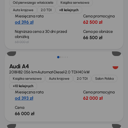
Od pierwszego właściciela
Książka serwisowa
Auta krajowe
2.0 TDI
+8 kolejnych
Miesięczna rata
Cena promocyjna
od 396 zł
62 500 zł
Najniższa cena z 30 dni przed
Cena po obniżce
obniżką
66 500 zł
68 000 zł
Audi A4
2018
182 056 km
Automat
Diesel
2.0 TDI
140 kW
Książka serwisowa
Auta krajowe
2.0 TDI
Salon Polska
+10 kolejnych
Miesięczna rata
Cena promocyjna
od 393 zł
62 000 zł
Cena
66 000 zł