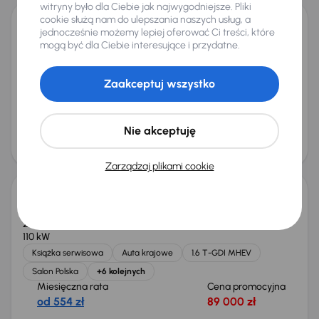
witryny było dla Ciebie jak najwygodniejsze. Pliki
cookie służą nam do ulepszania naszych usług, a
jednocześnie możemy lepiej oferować Ci treści, które
Audi A4
mogą być dla Ciebie interesujące i przydatne.
2015
188 788 km
Automat
Diesel
2.0 TDI
110 kW
2.0 TDI
Automat
Skóra
Navi
+6 kolejnych
Zaakceptuj wszystko
Miesięczna rata
Cena promocyjna
od 280 zł
44 000 zł
Najniższa cena z 30 dni przed
Cena po obniżce
Nie akceptuję
obniżką
47 000 zł
45 000 zł
Taniej o 1 000 zł
Zarządzaj plikami cookie
Kia Sportage 1.6 T-GDI MHEV
2023
67 171 km
Automat
Benzyna + Hybryda
1.6 T-GDI MHEV
110 kW
Książka serwisowa
Auta krajowe
1.6 T-GDI MHEV
Salon Polska
+6 kolejnych
Miesięczna rata
Cena promocyjna
od 554 zł
89 000 zł