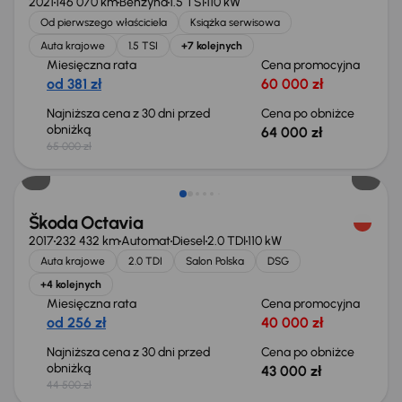
2021
146 070 km
Benzyna
1.5 TSI
110 kW
Od pierwszego właściciela
Książka serwisowa
Auta krajowe
1.5 TSI
+7 kolejnych
Miesięczna rata
Cena promocyjna
od 381 zł
60 000 zł
Najniższa cena z 30 dni przed
Cena po obniżce
obniżką
64 000 zł
65 000 zł
Taniej o 1 500 zł
Škoda Octavia
2017
232 432 km
Automat
Diesel
2.0 TDI
110 kW
Auta krajowe
2.0 TDI
Salon Polska
DSG
+4 kolejnych
Miesięczna rata
Cena promocyjna
od 256 zł
40 000 zł
Najniższa cena z 30 dni przed
Cena po obniżce
obniżką
43 000 zł
44 500 zł
Taniej o 700 zł