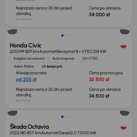
Najniższa cena z 30 dni przed
Cena po obniżce
obniżką
54 000 zł
55 000 zł
Taniej o 1 500 zł
Honda Civic
2013
199 829 km
Automat
Benzyna
1.8 i-VTEC
104 kW
Książka serwisowa
Auta krajowe
1.8 i-VTEC
Salon Polska
+5 kolejnych
Miesięczna rata
Cena promocyjna
od 205 zł
32 500 zł
Najniższa cena z 30 dni przed
Cena po obniżce
obniżką
34 500 zł
36 000 zł
Świeżo skupione
Škoda Octavia
2022
180 857 km
Automat
Diesel
2.0 TDI
110 kW