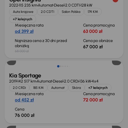
2022
115 235 km
Automat
Diesel
2.0 CDTI
128 kW
Auta krajowe
2.0 CDTI
Salon Polska
174 KM
+7 kolejnych
Miesięczna rata
Cena promocyjna
od 399 zł
63 000 zł
Najniższa cena z 30 dni przed
Cena po obniżce
obniżką
67 000 zł
68 000 zł
Kia Sportage
2019
142 517 km
Automat
Diesel
2.0 CRDi
136 kW
4x4
2.0 CRDi
185 KM
Automat
Skóra
+7 kolejnych
Miesięczna rata
Cena promocyjna
od 452 zł
72 000 zł
Cena
76 000 zł
Możliwość odliczenia VAT