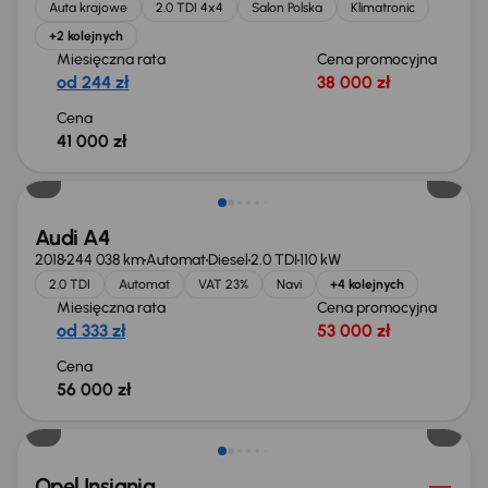
Auta krajowe
2.0 TDI 4x4
Salon Polska
Klimatronic
+2 kolejnych
Miesięczna rata
Cena promocyjna
od 244 zł
38 000 zł
Cena
41 000 zł
Możliwość odliczenia VAT
Audi A4
2018
244 038 km
Automat
Diesel
2.0 TDI
110 kW
2.0 TDI
Automat
VAT 23%
Navi
+4 kolejnych
Miesięczna rata
Cena promocyjna
od 333 zł
53 000 zł
Cena
56 000 zł
Taniej o 1 000 zł
Opel Insignia