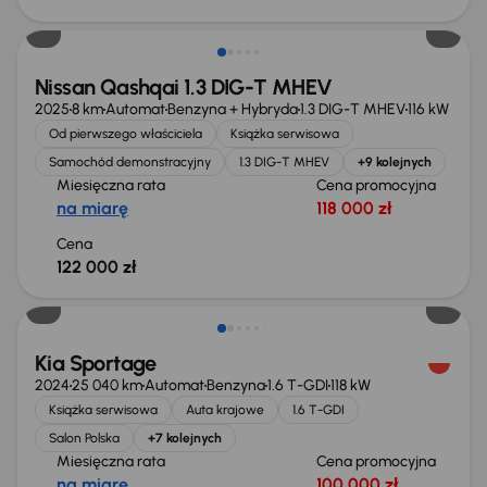
Od nowego taniej o 36 775 zł
Nissan Qashqai 1.3 DIG-T MHEV
2025
8 km
Automat
Benzyna + Hybryda
1.3 DIG-T MHEV
116 kW
Od pierwszego właściciela
Książka serwisowa
Samochód demonstracyjny
1.3 DIG-T MHEV
+9 kolejnych
Miesięczna rata
Cena promocyjna
na miarę
118 000 zł
Cena
122 000 zł
Taniej o 1 000 zł
Kia Sportage
2024
25 040 km
Automat
Benzyna
1.6 T-GDI
118 kW
Książka serwisowa
Auta krajowe
1.6 T-GDI
Salon Polska
+7 kolejnych
Miesięczna rata
Cena promocyjna
na miarę
100 000 zł