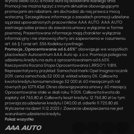
wynosi około 1500, a nowe auta są dodawane każdego dnia.
Promocji nie można łączyć z innymi aktualnie obowiązującymi
promocjami ani rabatami, ani dochodzić do niej prawa z mocą
wsteczną. Szczegółowe informacje o zasadach promocji udzielane
są przez upoważnionych pracowników AAA AUTO. AAA AUTO
zastrzega sobie prawo do zawarcia umowy wyłącznie w formie
pisemnej. Prezentowane informacje mają charakter wyłącznie
informacyjny i nie stanowią oferty ani zapewnienia w rozumieniu
art. 66 § 1 oraz art. 556 Kodeksu cywilnego.
Promocja „Oprocentowanie od 6,65%”
obowiązuje we wszystkich
placówkach Autocentrum AAA Auto sp. z o.o. Promocja polega na
udzieleniu kredytu na auto z oprocentowaniem od 6,65%.
Rzeczywista Roczna Stopa Oprocentowania („RRSO“): 9,81%.
Reprezentatywny przykład: Samochód marki Opel Insignia rocznik
2019, cena samochodu 52 000 zł, wkład własny 0%. Całkowita
kwota kredytu konsumenckiego 52 000 zł, 60 miesięcznych rat
równych po 1079,43zł. Okres obowiązywania umowy: 60 miesięcy.
Oprocentowanie stałe w skali roku: 9,00%. Całkowita kwota do
zapłaty: 64 765,80 zł. Całkowity koszt kredytu: 12 765,80 zł (w tym
prowizja za udzielenie kredytu 1 040,00 zł, odsetki 11 725,80 zł).
Wyliczenie na dzień 11.12.2025 r. Zawarcie ubezpieczenia nie jest
warunkiem udzielenia kredytu.
Pokaż wszystko