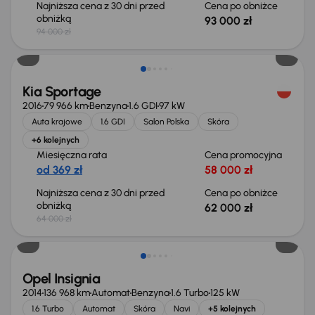
Najniższa cena z 30 dni przed
Cena po obniżce
obniżką
93 000 zł
94 000 zł
Taniej o 2 000 zł
Kia Sportage
2016
79 966 km
Benzyna
1.6 GDI
97 kW
Auta krajowe
1.6 GDI
Salon Polska
Skóra
+6 kolejnych
Miesięczna rata
Cena promocyjna
od 369 zł
58 000 zł
Najniższa cena z 30 dni przed
Cena po obniżce
obniżką
62 000 zł
64 000 zł
Opel Insignia
2014
136 968 km
Automat
Benzyna
1.6 Turbo
125 kW
1.6 Turbo
Automat
Skóra
Navi
+5 kolejnych