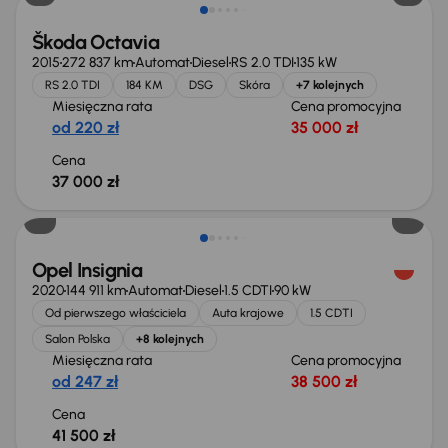
Škoda Octavia
2015
272 837 km
Automat
Diesel
RS 2.0 TDI
135 kW
RS 2.0 TDI
184 KM
DSG
Skóra
+7 kolejnych
Miesięczna rata
Cena promocyjna
od 220 zł
35 000 zł
Cena
37 000 zł
Możliwość odliczenia VAT
Opel Insignia
2020
144 911 km
Automat
Diesel
1.5 CDTI
90 kW
Od pierwszego właściciela
Auta krajowe
1.5 CDTI
Salon Polska
+8 kolejnych
Miesięczna rata
Cena promocyjna
od 247 zł
38 500 zł
Cena
41 500 zł