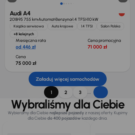
Audi A4
2018
95 755 km
Automat
Benzyna
1.4 TFSI
110 kW
Książka serwisowa
Auta krajowe
1.4 TFSI
Salon Polska
+8 kolejnych
Miesięczna rata
Cena promocyjna
od 446 zł
71 000 zł
Cena
75 000 zł
Załaduj więcej samochodów
...
1
2
3
Wybraliśmy dla Ciebie
Wybieramy dla Ciebie
najlepsze pojazdy
z naszej oferty. Kupimy
dla Ciebie
do 400 pojazdów
każdego dnia.