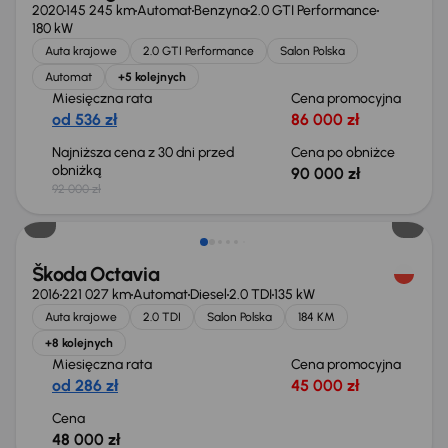
2020
145 245 km
Automat
Benzyna
2.0 GTI Performance
180 kW
Auta krajowe
2.0 GTI Performance
Salon Polska
Automat
+5 kolejnych
Miesięczna rata
Cena promocyjna
od 536 zł
86 000 zł
Najniższa cena z 30 dni przed
Cena po obniżce
obniżką
90 000 zł
92 000 zł
Škoda Octavia
2016
221 027 km
Automat
Diesel
2.0 TDI
135 kW
Auta krajowe
2.0 TDI
Salon Polska
184 KM
+8 kolejnych
Miesięczna rata
Cena promocyjna
od 286 zł
45 000 zł
Cena
48 000 zł