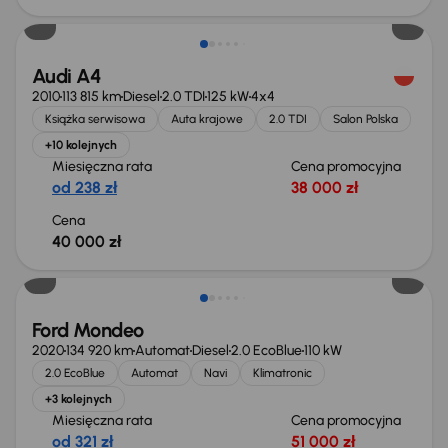
Audi A4
2010
113 815 km
Diesel
2.0 TDI
125 kW
4x4
Książka serwisowa
Auta krajowe
2.0 TDI
Salon Polska
+10 kolejnych
Miesięczna rata
Cena promocyjna
od 238 zł
38 000 zł
Cena
40 000 zł
Taniej o 1 000 zł
Ford Mondeo
2020
134 920 km
Automat
Diesel
2.0 EcoBlue
110 kW
2.0 EcoBlue
Automat
Navi
Klimatronic
+3 kolejnych
Miesięczna rata
Cena promocyjna
od 321 zł
51 000 zł