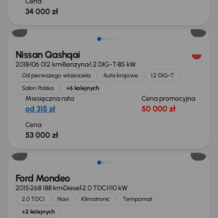
Cena
34 000 zł
Nissan Qashqai
2018
106 012 km
Benzyna
1.2 DIG-T
85 kW
Od pierwszego właściciela
Auta krajowe
1.2 DIG-T
Salon Polska
+6 kolejnych
Miesięczna rata
Cena promocyjna
od 315 zł
50 000 zł
Cena
53 000 zł
Taniej o 1 000 zł
Ford Mondeo
2015
268 188 km
Diesel
2.0 TDCI
110 kW
2.0 TDCI
Navi
Klimatronic
Tempomat
+2 kolejnych