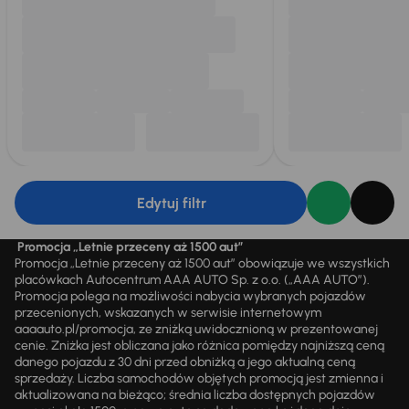
Edytuj filtr
Promocja „Letnie przeceny aż 1500 aut”
Promocja „Letnie przeceny aż 1500 aut” obowiązuje we wszystkich
placówkach Autocentrum AAA AUTO Sp. z o.o. („AAA AUTO”).
Promocja polega na możliwości nabycia wybranych pojazdów
przecenionych, wskazanych w serwisie internetowym
aaaauto.pl/promocja, ze zniżką uwidocznioną w prezentowanej
cenie. Zniżka jest obliczana jako różnica pomiędzy najniższą ceną
danego pojazdu z 30 dni przed obniżką a jego aktualną ceną
sprzedaży. Liczba samochodów objętych promocją jest zmienna i
aktualizowana na bieżąco; średnia liczba dostępnych pojazdów