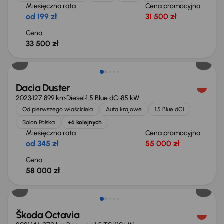
Miesięczna rata
Cena promocyjna
od 199 zł
31 500 zł
Cena
33 500 zł
Możliwość odliczenia VAT
Dacia Duster
2023
127 899 km
Diesel
1.5 Blue dCi
85 kW
Od pierwszego właściciela
Auta krajowe
1.5 Blue dCi
Salon Polska
+6 kolejnych
Miesięczna rata
Cena promocyjna
od 345 zł
55 000 zł
Cena
58 000 zł
Taniej o 1 000 zł
Škoda Octavia