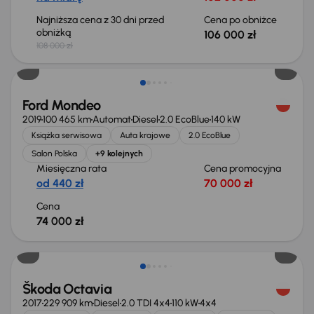
Najniższa cena z 30 dni przed
Cena po obniżce
obniżką
106 000 zł
108 000 zł
Ford Mondeo
2019
100 465 km
Automat
Diesel
2.0 EcoBlue
140 kW
Książka serwisowa
Auta krajowe
2.0 EcoBlue
Salon Polska
+9 kolejnych
Miesięczna rata
Cena promocyjna
od 440 zł
70 000 zł
Cena
74 000 zł
Škoda Octavia
2017
229 909 km
Diesel
2.0 TDI 4x4
110 kW
4x4