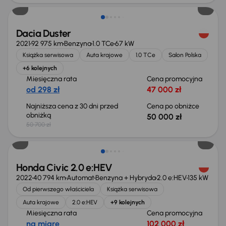
Dacia Duster
2021
92 975 km
Benzyna
1.0 TCe
67 kW
Książka serwisowa
Auta krajowe
1.0 TCe
Salon Polska
+6 kolejnych
Miesięczna rata
Cena promocyjna
od 298 zł
47 000 zł
Najniższa cena z 30 dni przed
Cena po obniżce
obniżką
50 000 zł
50 700 zł
Taniej o 2 000 zł
Honda Civic 2.0 e:HEV
2022
40 794 km
Automat
Benzyna + Hybryda
2.0 e:HEV
135 kW
Od pierwszego właściciela
Książka serwisowa
Auta krajowe
2.0 e:HEV
+9 kolejnych
Miesięczna rata
Cena promocyjna
na miarę
102 000 zł