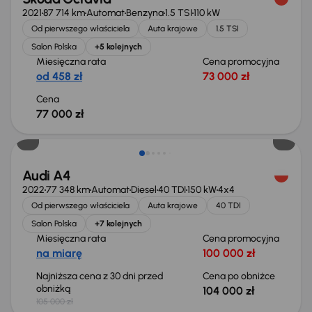
2021
87 714 km
Automat
Benzyna
1.5 TSI
110 kW
Od pierwszego właściciela
Auta krajowe
1.5 TSI
Salon Polska
+5 kolejnych
Miesięczna rata
Cena promocyjna
od 458 zł
73 000 zł
Cena
77 000 zł
Taniej o 1 000 zł
Audi A4
2022
77 348 km
Automat
Diesel
40 TDI
150 kW
4x4
Od pierwszego właściciela
Auta krajowe
40 TDI
Salon Polska
+7 kolejnych
Miesięczna rata
Cena promocyjna
na miarę
100 000 zł
Najniższa cena z 30 dni przed
Cena po obniżce
obniżką
104 000 zł
105 000 zł
Taniej o 1 000 zł