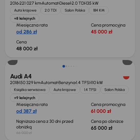
2016
221 027 km
Automat
Diesel
2.0 TDI
135 kW
Auta krajowe
2.0 TDI
Salon Polska
184 KM
+8 kolejnych
Miesięczna rata
Cena promocyjna
od 286 zł
45 000 zł
Cena
48 000 zł
Taniej o 1 000 zł
Audi A4
2018
150 329 km
Automat
Benzyna
1.4 TFSI
110 kW
Książka serwisowa
Auta krajowe
1.4 TFSI
Salon Polska
+9 kolejnych
Miesięczna rata
Cena promocyjna
od 387 zł
61 000 zł
Najniższa cena z 30 dni przed
Cena po obniżce
obniżką
65 000 zł
66 000 zł