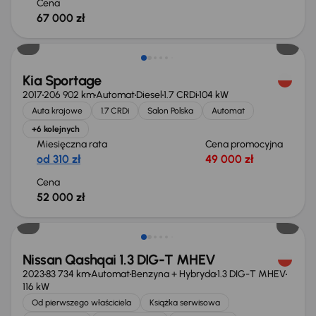
Cena
67 000 zł
Kia Sportage
2017
206 902 km
Automat
Diesel
1.7 CRDi
104 kW
Auta krajowe
1.7 CRDi
Salon Polska
Automat
+6 kolejnych
Miesięczna rata
Cena promocyjna
od 310 zł
49 000 zł
Cena
52 000 zł
Możliwość odliczenia VAT
Nissan Qashqai 1.3 DIG-T MHEV
2023
83 734 km
Automat
Benzyna + Hybryda
1.3 DIG-T MHEV
116 kW
Od pierwszego właściciela
Książka serwisowa