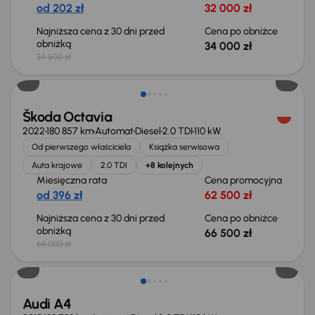
od 202 zł
32 000 zł
Najniższa cena z 30 dni przed
Cena po obniżce
obniżką
34 000 zł
34 500 zł
Świeżo skupione
Škoda Octavia
2022
180 857 km
Automat
Diesel
2.0 TDI
110 kW
Od pierwszego właściciela
Książka serwisowa
Auta krajowe
2.0 TDI
+8 kolejnych
Miesięczna rata
Cena promocyjna
od 396 zł
62 500 zł
Najniższa cena z 30 dni przed
Cena po obniżce
obniżką
66 500 zł
68 000 zł
Audi A4