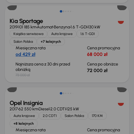
Kia Sportage
2019
101 185 km
Automat
Benzyna
1.6 T-GDI
130 kW
Książka serwisowa
Auta krajowe
1.6 T-GDI
Salon Polska
+7 kolejnych
Miesięczna rata
Cena promocyjna
od 429 zł
68 000 zł
Najniższa cena z 30 dni przed
Cena po obniżce
obniżką
72 000 zł
73 000 zł
Taniej o 1 000 zł
Opel Insignia
2017
62 550 km
Diesel
2.0 CDTI
125 kW
Auta krajowe
2.0 CDTI
Salon Polska
170 KM
+8 kolejnych
Miesięczna rata
Cena promocyjna