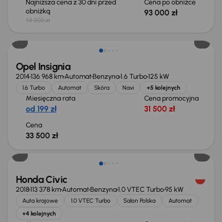
Najniższa cena z 30 dni przed
Cena po obniżce
obniżką
93 000 zł
94 000 zł
Opel Insignia
2014
136 968 km
Automat
Benzyna
1.6 Turbo
125 kW
1.6 Turbo
Automat
Skóra
Navi
+5 kolejnych
Miesięczna rata
Cena promocyjna
od 199 zł
31 500 zł
Cena
33 500 zł
Taniej o 1 500 zł
Honda Civic
2018
113 378 km
Automat
Benzyna
1.0 VTEC Turbo
95 kW
Auta krajowe
1.0 VTEC Turbo
Salon Polska
Automat
+4 kolejnych