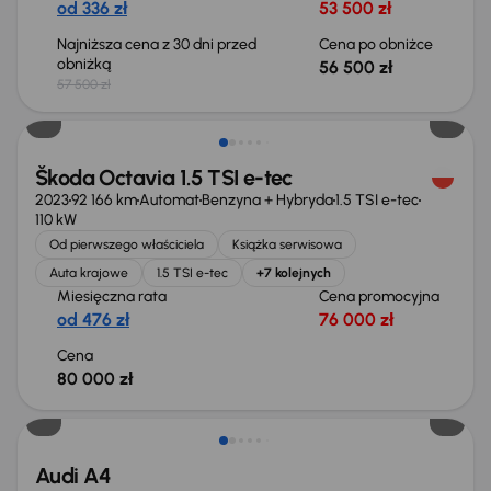
od 336 zł
53 500 zł
Najniższa cena z 30 dni przed
Cena po obniżce
obniżką
56 500 zł
57 500 zł
Możliwość odliczenia VAT
Škoda Octavia 1.5 TSI e-tec
2023
92 166 km
Automat
Benzyna + Hybryda
1.5 TSI e-tec
110 kW
Od pierwszego właściciela
Książka serwisowa
Auta krajowe
1.5 TSI e-tec
+7 kolejnych
Miesięczna rata
Cena promocyjna
od 476 zł
76 000 zł
Cena
80 000 zł
Audi A4