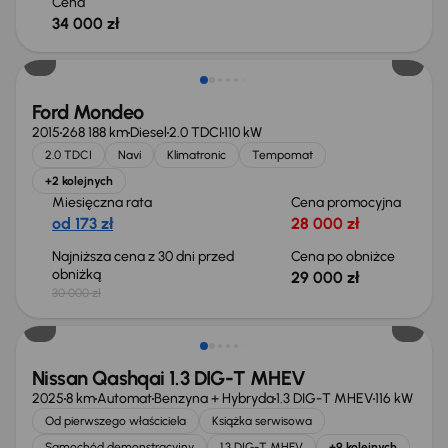
Cena
34 000 zł
Taniej o 1 000 zł
Ford Mondeo
2015
268 188 km
Diesel
2.0 TDCI
110 kW
2.0 TDCI
Navi
Klimatronic
Tempomat
+2 kolejnych
Miesięczna rata
Cena promocyjna
od 173 zł
28 000 zł
Najniższa cena z 30 dni przed
Cena po obniżce
obniżką
29 000 zł
30 000 zł
Od nowego taniej o 36 775 zł
Nissan Qashqai 1.3 DIG-T MHEV
2025
8 km
Automat
Benzyna + Hybryda
1.3 DIG-T MHEV
116 kW
Od pierwszego właściciela
Książka serwisowa
Samochód demonstracyjny
1.3 DIG-T MHEV
+9 kolejnych