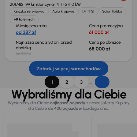
2017
82 199 km
Benzyna
1.4 TFSI
110 kW
Książka serwisowa
Auta krajowe
1.4 TFSI
Salon Polska
+8 kolejnych
Miesięczna rata
Cena promocyjna
od 387 zł
61 000 zł
Najniższa cena z 30 dni przed
Cena po obniżce
obniżką
65 000 zł
66 000 zł
Załaduj więcej samochodów
...
1
2
3
Wybraliśmy dla Ciebie
Wybieramy dla Ciebie
najlepsze pojazdy
z naszej oferty. Kupimy
dla Ciebie
do 400 pojazdów
każdego dnia.