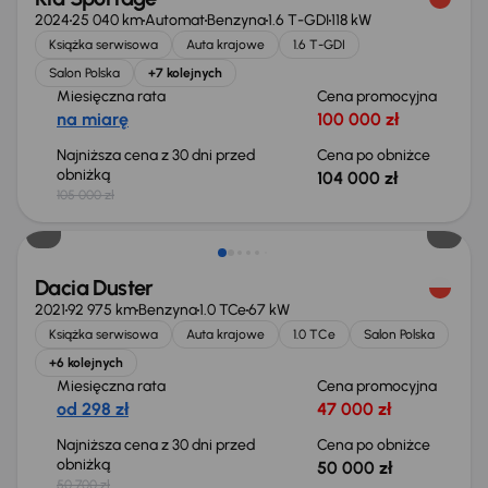
2024
25 040 km
Automat
Benzyna
1.6 T-GDI
118 kW
Książka serwisowa
Auta krajowe
1.6 T-GDI
Salon Polska
+7 kolejnych
Miesięczna rata
Cena promocyjna
na miarę
100 000 zł
Najniższa cena z 30 dni przed
Cena po obniżce
obniżką
104 000 zł
105 000 zł
Taniej o 700 zł
Dacia Duster
2021
92 975 km
Benzyna
1.0 TCe
67 kW
Książka serwisowa
Auta krajowe
1.0 TCe
Salon Polska
+6 kolejnych
Miesięczna rata
Cena promocyjna
od 298 zł
47 000 zł
Najniższa cena z 30 dni przed
Cena po obniżce
obniżką
50 000 zł
50 700 zł