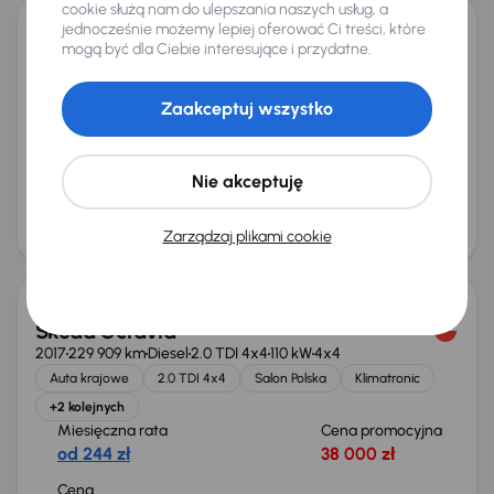
cookie służą nam do ulepszania naszych usług, a
jednocześnie możemy lepiej oferować Ci treści, które
Opel Insignia
mogą być dla Ciebie interesujące i przydatne.
2019
84 434 km
Automat
Diesel
1.6 CDTI
100 kW
Auta krajowe
1.6 CDTI
Salon Polska
Automat
Zaakceptuj wszystko
+4 kolejnych
Miesięczna rata
Cena promocyjna
od 286 zł
45 000 zł
Nie akceptuję
Cena
48 000 zł
Zarządzaj plikami cookie
Škoda Octavia
2017
229 909 km
Diesel
2.0 TDI 4x4
110 kW
4x4
Auta krajowe
2.0 TDI 4x4
Salon Polska
Klimatronic
+2 kolejnych
Miesięczna rata
Cena promocyjna
od 244 zł
38 000 zł
Cena