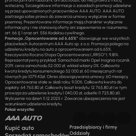
promocjami ani rabatami, ani dochodzić do niej prawa z mocą
wsteczną. Szczegółowe informacje o zasadach promocji udzielane
są przez upoważnionych pracowników AAA AUTO. AAA AUTO
zastrzega sobie prawo do zawarcia umowy wyłącznie w formie
pisemnej. Prezentowane informacje mają charakter wyłącznie
informacyjny i nie stanowią oferty ani zapewnienia w rozumieniu
art. 66 § 1 oraz art. 556 Kodeksu cywilnego.
Promocja „Oprocentowanie od 6,65%”
obowiązuje we wszystkich
placówkach Autocentrum AAA Auto sp. z o.o. Promocja polega na
udzieleniu kredytu na auto z oprocentowaniem od 6,65%.
Rzeczywista Roczna Stopa Oprocentowania („RRSO“): 9,81%.
Reprezentatywny przykład: Samochód marki Opel Insignia rocznik
2019, cena samochodu 52 000 zł, wkład własny 0%. Całkowita
kwota kredytu konsumenckiego 52 000 zł, 60 miesięcznych rat
równych po 1079,43zł. Okres obowiązywania umowy: 60 miesięcy.
Oprocentowanie stałe w skali roku: 9,00%. Całkowita kwota do
zapłaty: 64 765,80 zł. Całkowity koszt kredytu: 12 765,80 zł (w tym
prowizja za udzielenie kredytu 1 040,00 zł, odsetki 11 725,80 zł).
Wyliczenie na dzień 11.12.2025 r. Zawarcie ubezpieczenia nie jest
warunkiem udzielenia kredytu.
Pokaż wszystko
Kupić auto
Przedsiębiorcy i firmy
Oddziały
Sprzedaż samochodów