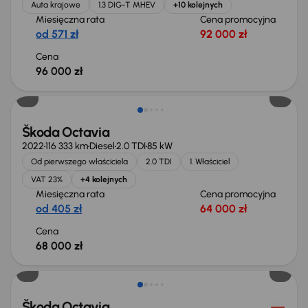
Auta krajowe
1.3 DIG-T MHEV
+10 kolejnych
Miesięczna rata
Cena promocyjna
od 571 zł
92 000 zł
Cena
96 000 zł
Możliwość odliczenia VAT
Škoda Octavia
2022
116 333 km
Diesel
2.0 TDI
85 kW
Od pierwszego właściciela
2.0 TDI
1. Właściciel
VAT 23%
+4 kolejnych
Miesięczna rata
Cena promocyjna
od 405 zł
64 000 zł
Cena
68 000 zł
Możliwość odliczenia VAT
Škoda Octavia