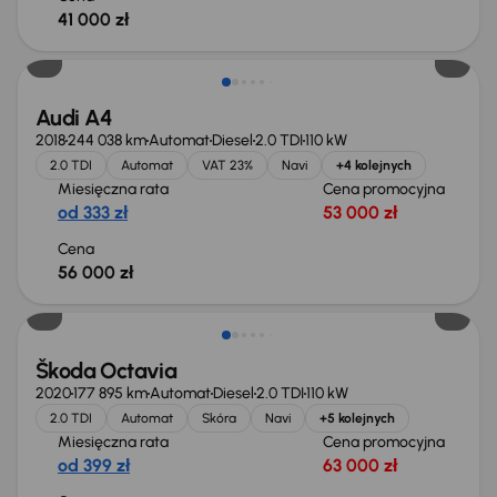
41 000 zł
Możliwość odliczenia VAT
Audi A4
2018
244 038 km
Automat
Diesel
2.0 TDI
110 kW
2.0 TDI
Automat
VAT 23%
Navi
+4 kolejnych
Miesięczna rata
Cena promocyjna
od 333 zł
53 000 zł
Cena
56 000 zł
Škoda Octavia
2020
177 895 km
Automat
Diesel
2.0 TDI
110 kW
2.0 TDI
Automat
Skóra
Navi
+5 kolejnych
Miesięczna rata
Cena promocyjna
od 399 zł
63 000 zł