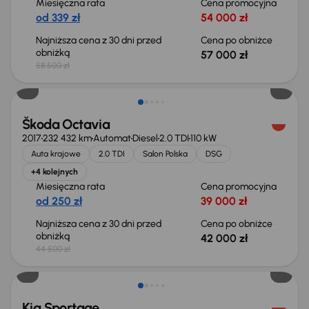
Miesięczna rata
Cena promocyjna
od 339 zł
54 000 zł
Najniższa cena z 30 dni przed
Cena po obniżce
obniżką
57 000 zł
58 500 zł
Taniej o 2 500 zł
Škoda Octavia
2017
232 432 km
Automat
Diesel
2.0 TDI
110 kW
Auta krajowe
2.0 TDI
Salon Polska
DSG
+4 kolejnych
Miesięczna rata
Cena promocyjna
od 250 zł
39 000 zł
Najniższa cena z 30 dni przed
Cena po obniżce
obniżką
42 000 zł
44 500 zł
Taniej o 1 000 zł
Kia Sportage