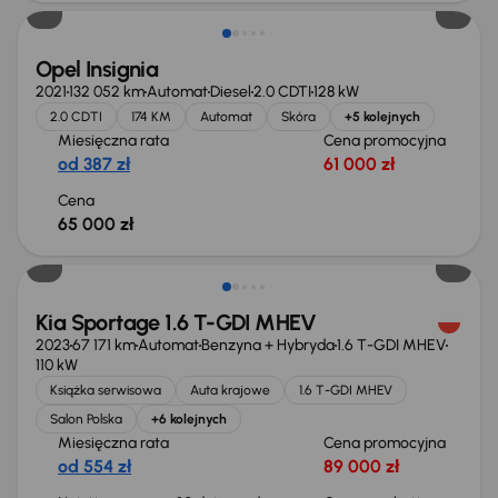
Opel Insignia
2021
132 052 km
Automat
Diesel
2.0 CDTI
128 kW
2.0 CDTI
174 KM
Automat
Skóra
+5 kolejnych
Miesięczna rata
Cena promocyjna
od 387 zł
61 000 zł
Cena
65 000 zł
Taniej o 1 000 zł
Kia Sportage 1.6 T-GDI MHEV
2023
67 171 km
Automat
Benzyna + Hybryda
1.6 T-GDI MHEV
110 kW
Książka serwisowa
Auta krajowe
1.6 T-GDI MHEV
Salon Polska
+6 kolejnych
Miesięczna rata
Cena promocyjna
od 554 zł
89 000 zł