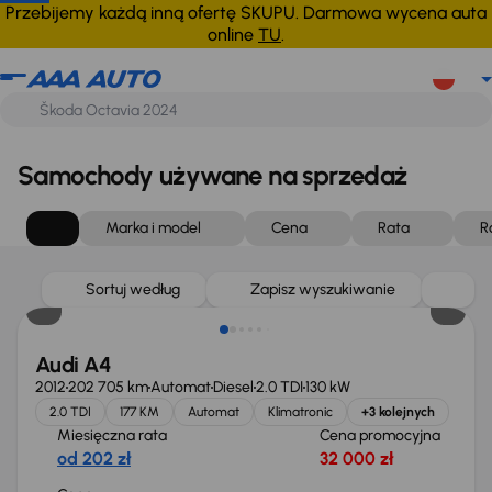
Przebijemy każdą inną ofertę SKUPU. Darmowa wycena auta
online
TU
.
Samochody używane na sprzedaż
Marka i model
Cena
Rata
R
Sortuj według
Zapisz wyszukiwanie
Audi A4
2012
202 705 km
Automat
Diesel
2.0 TDI
130 kW
2.0 TDI
177 KM
Automat
Klimatronic
+3 kolejnych
Miesięczna rata
Cena promocyjna
od 202 zł
32 000 zł