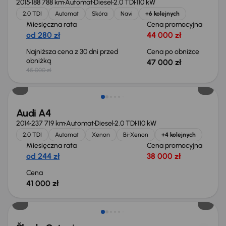
2015
188 788 km
Automat
Diesel
2.0 TDI
110 kW
2.0 TDI
Automat
Skóra
Navi
+6 kolejnych
Miesięczna rata
Cena promocyjna
od 280 zł
44 000 zł
Najniższa cena z 30 dni przed
Cena po obniżce
obniżką
47 000 zł
45 000 zł
Audi A4
2014
237 719 km
Automat
Diesel
2.0 TDI
110 kW
2.0 TDI
Automat
Xenon
Bi-Xenon
+4 kolejnych
Miesięczna rata
Cena promocyjna
od 244 zł
38 000 zł
Cena
41 000 zł