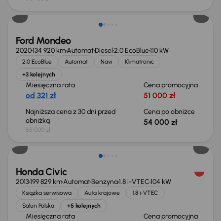
Taniej o 1 000 zł
Ford Mondeo
2020
134 920 km
Automat
Diesel
2.0 EcoBlue
110 kW
2.0 EcoBlue
Automat
Navi
Klimatronic
+3 kolejnych
Miesięczna rata
Cena promocyjna
od 321 zł
51 000 zł
Najniższa cena z 30 dni przed
Cena po obniżce
obniżką
54 000 zł
55 000 zł
Taniej o 500 zł
Honda Civic
2013
199 829 km
Automat
Benzyna
1.8 i-VTEC
104 kW
Książka serwisowa
Auta krajowe
1.8 i-VTEC
Salon Polska
+5 kolejnych
Miesięczna rata
Cena promocyjna