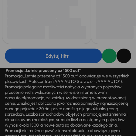
Edytuj filtr
Promocja „Letnie przeceny aż 1500 aut”
Promocja „Letnie przeceny aż 1500 aut” obowiązuje we wszystkich
placówkach Autocentrum AAA AUTO Sp. z o.o. („AAA AUTO”).
Promocja polega na możliwości nabycia wybranych pojazdów
przecenionych, wskazanych w serwisie internetowym
aaaauto.pl/promocja, ze zniżką uwidocznioną w prezentowanej
cenie. Zniżka jest obliczana jako różnica pomiędzy najniższą ceną
danego pojazdu z 30 dni przed obniżką a jego aktualną ceną
sprzedaży. Liczba samochodów objętych promocją jest zmienna i
aktualizowana na bieżąco; średnia liczba dostępnych pojazdów
wynosi około 1500, a nowe auta są dodawane każdego dnia.
Promocji nie można łączyć z innymi aktualnie obowiązującymi