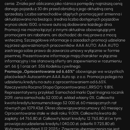
cenie. Zniżka jest obliczana jako różnica pomiędzy najniższą ceną
danego pojazdu z 30 dni przed obniżką a jego aktualną ceną
sprzedaży. Liczba samochodów objętych promocją jest zmienna i
aktualizowana na bieżąco; średnia liczba dostępnych pojazdów
wynosi około 1500, a nowe auta są dodawane każdego dnia.
Promocji nie można łączyć z innymi aktualnie obowiązującymi
promocjami ani rabatami, ani dochodzić do niej prawa z mocą
wsteczną. Szczegółowe informacje o zasadach promocji udzielane
są przez upoważnionych pracowników AAA AUTO. AAA AUTO
zastrzega sobie prawo do zawarcia umowy wyłącznie w formie
pisemnej. Prezentowane informacje mają charakter wyłącznie
informacyjny i nie stanowią oferty ani zapewnienia w rozumieniu
art. 66 § 1 oraz art. 556 Kodeksu cywilnego.
Promocja „Oprocentowanie od 6,65%”
obowiązuje we wszystkich
placówkach Autocentrum AAA Auto sp. z o.o. Promocja polega na
udzieleniu kredytu na auto z oprocentowaniem od 6,65%.
Rzeczywista Roczna Stopa Oprocentowania („RRSO“): 9,81%.
Reprezentatywny przykład: Samochód marki Opel Insignia rocznik
2019, cena samochodu 52 000 zł, wkład własny 0%. Całkowita
kwota kredytu konsumenckiego 52 000 zł, 60 miesięcznych rat
równych po 1079,43zł. Okres obowiązywania umowy: 60 miesięcy.
Oprocentowanie stałe w skali roku: 9,00%. Całkowita kwota do
zapłaty: 64 765,80 zł. Całkowity koszt kredytu: 12 765,80 zł (w tym
prowizja za udzielenie kredytu 1 040,00 zł, odsetki 11 725,80 zł).
Wyliczenie na dzień 11.12.2025 r. Zawarcie ubezpieczenia nie jest