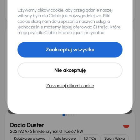
Cena
Używamy plików cookie, aby przeglądanie naszej
103 000 zł
witryny było dla Ciebie jak najwygodniejsze. Pliki
Możliwość odliczenia VAT
cookie służą nam do ulepszania naszych usług, a
jednocześnie możemy lepiej oferować Ci treści, które
mogą być dla Ciebie interesujące i przydatne.
Dacia Duster
2023
127 899 km
Diesel
1.5 Blue dCi
85 kW
Zaakceptuj wszystko
Od pierwszego właściciela
Auta krajowe
1.5 Blue dCi
Salon Polska
+6 kolejnych
Nie akceptuję
Miesięczna rata
Cena promocyjna
od 351 zł
56 000 zł
Zarządzaj plikami cookie
Najniższa cena z 30 dni przed
Cena po obniżce
obniżką
59 000 zł
58 000 zł
Dacia Duster
2021
92 975 km
Benzyna
1.0 TCe
67 kW
Książka serwisowa
Auta krajowe
1.0 TCe
Salon Polska