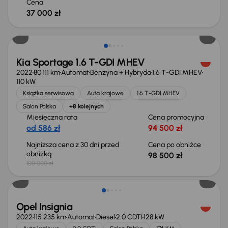
Cena
37 000 zł
Taniej o 1 500 zł
Kia Sportage 1.6 T-GDI MHEV
2022
80 111 km
Automat
Benzyna + Hybryda
1.6 T-GDI MHEV
110 kW
Książka serwisowa
Auta krajowe
1.6 T-GDI MHEV
Salon Polska
+8 kolejnych
Miesięczna rata
Cena promocyjna
od 586 zł
94 500 zł
Najniższa cena z 30 dni przed
Cena po obniżce
obniżką
98 500 zł
100 000 zł
Taniej o 1 000 zł
Opel Insignia
2022
115 235 km
Automat
Diesel
2.0 CDTI
128 kW