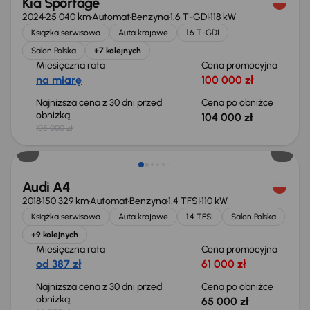
Kia Sportage
2024
25 040 km
Automat
Benzyna
1.6 T-GDI
118 kW
Książka serwisowa
Auta krajowe
1.6 T-GDI
Salon Polska
+7 kolejnych
Miesięczna rata
Cena promocyjna
na miarę
100 000 zł
Najniższa cena z 30 dni przed
Cena po obniżce
obniżką
104 000 zł
105 000 zł
Taniej o 1 000 zł
Audi A4
2018
150 329 km
Automat
Benzyna
1.4 TFSI
110 kW
Książka serwisowa
Auta krajowe
1.4 TFSI
Salon Polska
+9 kolejnych
Miesięczna rata
Cena promocyjna
od 387 zł
61 000 zł
Najniższa cena z 30 dni przed
Cena po obniżce
obniżką
65 000 zł