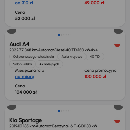
od 310 zł
49 000 zł
Cena
52 000 zł
Możliwość odliczenia VAT
Audi A4
2022
77 348 km
Automat
Diesel
40 TDI
150 kW
4x4
Od pierwszego właściciela
Auta krajowe
40 TDI
Salon Polska
+7 kolejnych
Miesięczna rata
Cena promocyjna
na miarę
100 000 zł
Cena
104 000 zł
Taniej o 1 000 zł
Kia Sportage
2019
101 185 km
Automat
Benzyna
1.6 T-GDI
130 kW