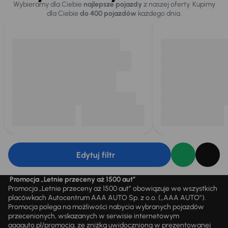
Wybieramy dla Ciebie
najlepsze pojazdy
z naszej oferty. Kupimy
dla Ciebie
do 400 pojazdów
każdego dnia.
Edytuj filtr
Promocja „Letnie przeceny aż 1500 aut”
Promocja „Letnie przeceny aż 1500 aut” obowiązuje we wszystkich
placówkach Autocentrum AAA AUTO Sp. z o.o. („AAA AUTO”).
Promocja polega na możliwości nabycia wybranych pojazdów
przecenionych, wskazanych w serwisie internetowym
aaaauto.pl/promocja, ze zniżką uwidocznioną w prezentowanej