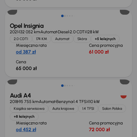
Opel Insignia
2021
132 052 km
Automat
Diesel
2.0 CDTI
128 kW
2.0 CDTI
174 KM
Automat
Skóra
+5 kolejnych
Miesięczna rata
Cena promocyjna
od 387 zł
61 000 zł
Cena
65 000 zł
Świeżo skupione
Audi A4
2018
95 755 km
Automat
Benzyna
1.4 TFSI
110 kW
Książka serwisowa
Auta krajowe
1.4 TFSI
Salon Polska
+8 kolejnych
Miesięczna rata
Cena promocyjna
od 452 zł
72 000 zł