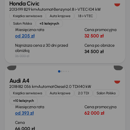
Honda Civic
2013
199 829 km
Automat
Benzyna
1.8 i-VTEC
104 kW
Książka serwisowa
Auta krajowe
1.8 i-VTEC
Salon Polska
+5 kolejnych
Miesięczna rata
Cena promocyjna
od 205 zł
32 500 zł
Najniższa cena z 30 dni przed
Cena po obniżce
obniżką
34 500 zł
36 000 zł
Audi A4
2018
182 056 km
Automat
Diesel
2.0 TDI
140 kW
Książka serwisowa
Auta krajowe
2.0 TDI
Salon Polska
+10 kolejnych
Miesięczna rata
Cena promocyjna
od 393 zł
62 000 zł
Cena
66 000 zł