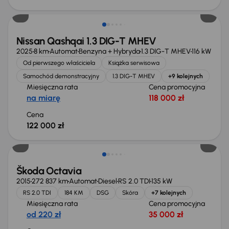
Od nowego taniej o 36 775 zł
Nissan Qashqai 1.3 DIG-T MHEV
2025
8 km
Automat
Benzyna + Hybryda
1.3 DIG-T MHEV
116 kW
Od pierwszego właściciela
Książka serwisowa
Samochód demonstracyjny
1.3 DIG-T MHEV
+9 kolejnych
Miesięczna rata
Cena promocyjna
na miarę
118 000 zł
Cena
122 000 zł
Škoda Octavia
2015
272 837 km
Automat
Diesel
RS 2.0 TDI
135 kW
RS 2.0 TDI
184 KM
DSG
Skóra
+7 kolejnych
Miesięczna rata
Cena promocyjna
od 220 zł
35 000 zł