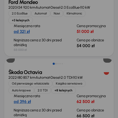
Ford Mondeo
2020
134 920 km
Automat
Diesel
2.0 EcoBlue
110 kW
2.0 EcoBlue
Automat
Navi
Klimatronic
+3 kolejnych
Miesięczna rata
Cena promocyjna
od 321 zł
51 000 zł
Najniższa cena z 30 dni przed
Cena po obniżce
obniżką
54 000 zł
55 000 zł
Świeżo skupione
Škoda Octavia
2022
180 857 km
Automat
Diesel
2.0 TDI
110 kW
Od pierwszego właściciela
Książka serwisowa
Auta krajowe
2.0 TDI
+8 kolejnych
Miesięczna rata
Cena promocyjna
od 396 zł
62 500 zł
Najniższa cena z 30 dni przed
Cena po obniżce
obniżką
66 500 zł