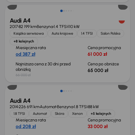
Audi A4
2017
82 199 km
Benzyna
1.4 TFSI
110 kW
Książka serwisowa
Auta krajowe
1.4 TFSI
Salon Polska
+8 kolejnych
Miesięczna rata
Cena promocyjna
od 387 zł
61 000 zł
Najniższa cena z 30 dni przed
Cena po obniżce
obniżką
65 000 zł
66 000 zł
Świeżo skupione
Audi A4
2014
226 691 km
Automat
Benzyna
1.8 TFSI
88 kW
1.8 TFSI
Automat
Skóra
Xenon
+5 kolejnych
Miesięczna rata
Cena promocyjna
od 208 zł
33 000 zł