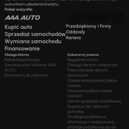
warunkiem udzielenia kredytu.
Pokaż wszystko
Kupić auto
Przedsiębiorcy i firmy
Oddziały
Sprzedaż samochodów
Kariera
Wymiana samochodu
Finansowanie
Obsługa klienta
Dokumenty prawne
Reklamacje/Skarga
Regulamin strony
Rzecznik praw klientów AAA
Obsługa danych osobowych
AUTO
Przetwarzanie danych
Dokumenty do pobrania
osobowych
Zasady korzystania z plików
cookies
Ustawienia plików cookie
DataAct
Cennik sprzedaży dodatkowej
Regulacje dot. płatności
gotówką
Strategia podatkowa
Informacja o realizowanej
strategii podatkowej za rok