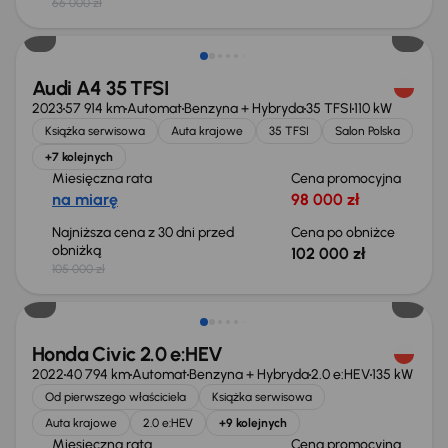
66 000 zł
Taniej o 3 000 zł
Audi A4 35 TFSI
2023
57 914 km
Automat
Benzyna + Hybryda
35 TFSI
110 kW
Książka serwisowa
Auta krajowe
35 TFSI
Salon Polska
+7 kolejnych
Miesięczna rata
Cena promocyjna
na miarę
98 000 zł
Najniższa cena z 30 dni przed
Cena po obniżce
obniżką
102 000 zł
105 000 zł
Taniej o 2 000 zł
Honda Civic 2.0 e:HEV
2022
40 794 km
Automat
Benzyna + Hybryda
2.0 e:HEV
135 kW
Od pierwszego właściciela
Książka serwisowa
Auta krajowe
2.0 e:HEV
+9 kolejnych
Miesięczna rata
Cena promocyjna