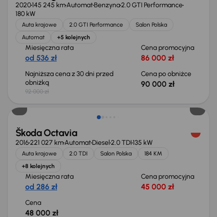
2020
145 245 km
Automat
Benzyna
2.0 GTI Performance
180 kW
Auta krajowe
2.0 GTI Performance
Salon Polska
Automat
+5 kolejnych
Miesięczna rata
Cena promocyjna
od 536 zł
86 000 zł
Najniższa cena z 30 dni przed
Cena po obniżce
obniżką
90 000 zł
92 000 zł
Škoda Octavia
2016
221 027 km
Automat
Diesel
2.0 TDI
135 kW
Auta krajowe
2.0 TDI
Salon Polska
184 KM
+8 kolejnych
Miesięczna rata
Cena promocyjna
od 286 zł
45 000 zł
Cena
48 000 zł