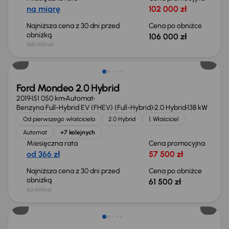
na miarę
102 000 zł
Najniższa cena z 30 dni przed
Cena po obniżce
obniżką
106 000 zł
108 000 zł
Taniej o 1 500 zł
Ford Mondeo 2.0 Hybrid
2019
151 050 km
Automat
Benzyna Full-Hybrid EV (FHEV) (Full-Hybrid)
2.0 Hybrid
138 kW
Od pierwszego właściciela
2.0 Hybrid
1. Właściciel
Automat
+7 kolejnych
Miesięczna rata
Cena promocyjna
od 366 zł
57 500 zł
Najniższa cena z 30 dni przed
Cena po obniżce
obniżką
61 500 zł
63 000 zł
Taniej o 1 000 zł