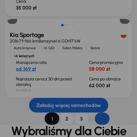
Cena
35 000 zł
Taniej o 2 000 zł
Kia Sportage
2016
79 966 km
Benzyna
1.6 GDI
97 kW
Auta krajowe
1.6 GDI
Salon Polska
Skóra
+6 kolejnych
Miesięczna rata
Cena promocyjna
od 369 zł
58 000 zł
Najniższa cena z 30 dni przed
Cena po obniżce
obniżką
62 000 zł
64 000 zł
Załaduj więcej samochodów
...
1
2
3
Wybraliśmy dla Ciebie