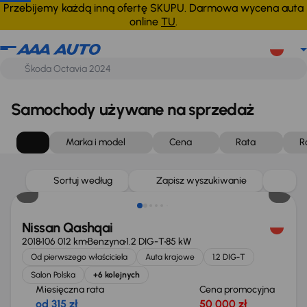
Przebijemy każdą inną ofertę SKUPU. Darmowa wycena auta
online
TU
.
Samochody używane na sprzedaż
Marka i model
Cena
Rata
R
Sortuj według
Zapisz wyszukiwanie
Nissan Qashqai
2018
106 012 km
Benzyna
1.2 DIG-T
85 kW
Od pierwszego właściciela
Auta krajowe
1.2 DIG-T
Salon Polska
+6 kolejnych
Miesięczna rata
Cena promocyjna
od 315 zł
50 000 zł