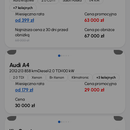
Auta krajowe
2.0 CDTI
Salon Polska
174 KM
+7 kolejnych
Miesięczna rata
Cena promocyjna
od 399 zł
63 000 zł
Najniższa cena z 30 dni przed
Cena po obniżce
obniżką
67 000 zł
68 000 zł
Świeżo skupione
Audi A4
2012
213 858 km
Diesel
2.0 TDI
100 kW
2.0 TDI
Xenon
Bi-Xenon
Klimatronic
+3 kolejnych
Miesięczna rata
Cena promocyjna
od 179 zł
29 000 zł
Cena
30 000 zł
Taniej o 1 000 zł