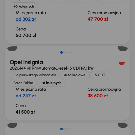
+6 kolejnych
Miesięczna rata
Cena promocyjna
od 302 zł
47 700 zł
Cena
50 700 zł
Możliwość odliczenia VAT
Opel Insignia
2020
144 911 km
Automat
Diesel
1.5 CDTI
90 kW
Od pierwszego właściciela
Auta krajowe
1.5 CDTI
Salon Polska
+8 kolejnych
Miesięczna rata
Cena promocyjna
od 247 zł
38 500 zł
Cena
41 500 zł
Taniej o 1 500 zł