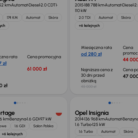
52 km
Automat
Diesel
2.0 CDTI
2015
188 788 km
Automat
Diesel
2.
110 kW
174 KM
Automat
Skóra
2.0 TDI
Automat
Skóra
ych
+6 kolejnych
Miesięczna rata
Cena
promoc
od 280 zł
czna rata
Cena promocyjna
44 000
 zł
61 000 zł
Najniższa cena z
Cena po
30 dni przed
47 000
obniżką
0 zł
45 000 zł
o 2 000 zł
ortage
Opel Insignia
66 km
Benzyna
1.6 GDI
97 kW
2014
136 968 km
Automat
Benzyn
1.6 Turbo
125 kW
jowe
1.6 GDI
Salon Polska
1.6 Turbo
Automat
Skóra
+6 kolejnych