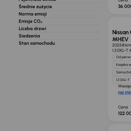
Cena
36 00
Średnie zużycie
Od now
Norma emisji
Emisje CO₂
Liczba drzwi
Nissan 
Siedzenia
MHEV
Stan samochodu
2025
8 km
1.3 DIG-T
Od pierws
Książka 
Samochó
1.3 DIG-
Miesię
na mi
Cena
122 00
Taniej 