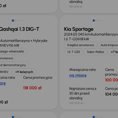
obniżką
0 zł
92 000 zł
ego taniej o 36 775 zł
Taniej o 1 000 zł
Qashqai 1.3 DIG-T
Kia Sportage
2024
25 040 km
Automat
Benzyn
1.6 T-GDI
118 kW
Automat
Benzyna + Hybryda
 MHEV
116 kW
Książka serwisowa
Auta krajow
zego właściciela
1.6 T-GDI
Salon Polska
+7 k
serwisowa
d demonstracyjny
Miesięczna rata
Cena
T MHEV
+9 kolejnych
promoc
na miarę
czna rata
Cena promocyjna
100 00
arę
118 000 zł
Najniższa cena z
Cena po
30 dni przed
104 00
obniżką
0 zł
105 000 zł
o 1 000 zł