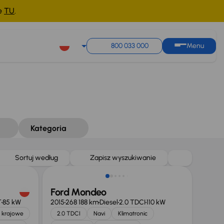
ne
TU
.
800 033 000
Menu
Kategoria
Taniej o 1 000 zł
Sortuj według
Zapisz wyszukiwanie
Ford Mondeo
T
85 kW
2015
268 188 km
Diesel
2.0 TDCI
110 kW
 krajowe
2.0 TDCI
Navi
Klimatronic