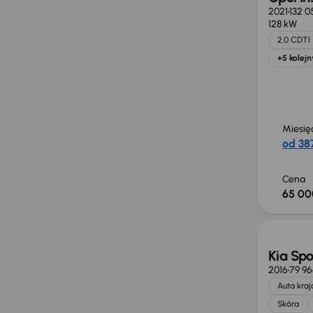
2021
132 0
128 kW
2.0 CDTI
+5 kolejn
Miesię
od 387
Cena
65 00
Taniej 
Kia Sp
2016
79 9
Auta kra
Skóra