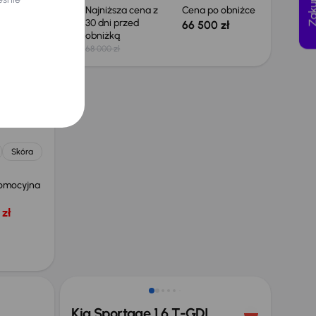
 obniżce
Najniższa cena z
Cena po obniżce
30 dni przed
 zł
66 500 zł
obniżką
68 000 zł
.0 CDTI
Skóra
omocyjna
zł
Taniej o 1 000 zł
Kia Sportage 1.6 T-GDI