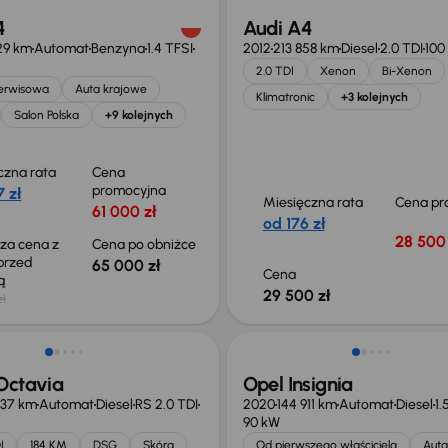
4
Audi A4
29 km
Automat
Benzyna
1.4 TFSI
2012
213 858 km
Diesel
2.0 TDI
100
2.0 TDI
Xenon
Bi-Xenon
serwisowa
Auta krajowe
Klimatronic
+3 kolejnych
Salon Polska
+9 kolejnych
czna rata
Cena
promocyjna
 zł
Miesięczna rata
Cena pr
61 000 zł
od 176 zł
28 500 
sza cena z
Cena po obniżce
 przed
65 000 zł
Cena
ką
29 500 zł
zł
Możliwość odliczenia VAT
Octavia
Opel Insignia
837 km
Automat
Diesel
RS 2.0 TDI
2020
144 911 km
Automat
Diesel
1.
90 kW
I
184 KM
DSG
Skóra
Od pierwszego właściciela
Auta