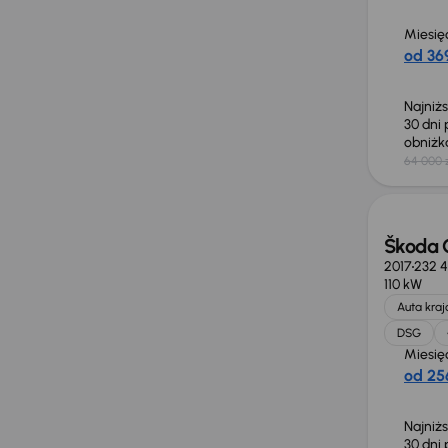
Miesię
od 369
Najniż
30 dni
obniż
64 000 
Taniej 
Škoda 
2017
232 
110 kW
Auta kra
DSG
Miesię
od 256
Najniż
30 dni