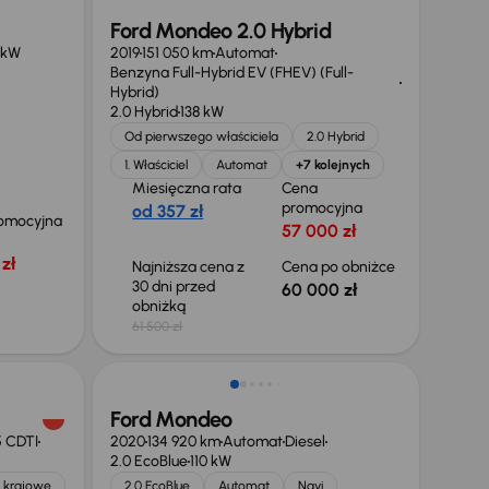
Ford Mondeo 2.0 Hybrid
 kW
2019
151 050 km
Automat
Benzyna Full-Hybrid EV (FHEV) (Full-
Hybrid)
2.0 Hybrid
138 kW
Od pierwszego właściciela
2.0 Hybrid
1. Właściciel
Automat
+7 kolejnych
Miesięczna rata
Cena
promocyjna
od 357 zł
omocyjna
57 000 zł
zł
Najniższa cena z
Cena po obniżce
30 dni przed
60 000 zł
obniżką
61 500 zł
Taniej o 1 000 zł
Ford Mondeo
5 CDTI
2020
134 920 km
Automat
Diesel
2.0 EcoBlue
110 kW
 krajowe
2.0 EcoBlue
Automat
Navi