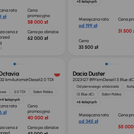
+5 kolejnych
czna rata
Cena
promocyjna
 zł
Miesięczna rata
Cena pr
58 000 zł
od 199 zł
31 500 
sza cena z
Cena po obniżce
 przed
62 000 zł
Cena
ką
33 500 zł
zł
o 1 500 zł
Możliwość odliczenia VAT
Octavia
Dacia Duster
432 km
Automat
Diesel
2.0 TDI
2023
127 899 km
Diesel
1.5 Blue dC
Od pierwszego właściciela
Auta
jowe
2.0 TDI
Salon Polska
1.5 Blue dCi
Salon Polska
+4 kolejnych
+6 kolejnych
czna rata
Cena
promocyjna
 zł
Miesięczna rata
Cena pr
40 000 zł
od 345 zł
55 000 
sza cena z
Cena po obniżce
 przed
43 000 zł