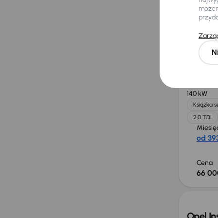
możemy
przyd
Cena
40 00
Zarząd
N
Audi A
2018
182 0
140 kW
Książka 
2.0 TDI
Miesię
od 393
Cena
66 00
Opel In