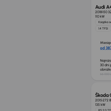
Audi A
2018
150 3
110 kW
Książka 
1.4 TFSI
Miesię
od 387
Najniż
30 dni
obniż
66 000 
Škoda 
2015
272 
135 kW
RS 2.0 TD