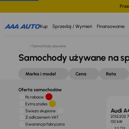
Prze
Kup
Sprzedaj / Wymień
Finansowanie
Samochody używane
Samochody używane na s
Marka i model
Cena
Rata
Oferta samochodów
Po rabacie
Extra zniżka
Audi A
Świeżo skupione
2012
202 
Z odliczeniem VAT
130 kW
Gwarancja fabryczna
2.0 TDI