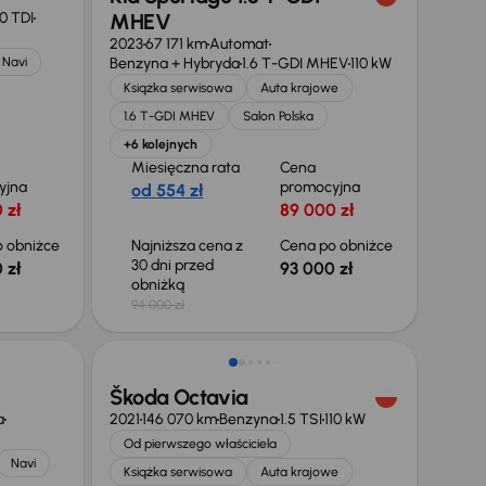
0 TDI
MHEV
2023
67 171 km
Automat
Navi
Benzyna + Hybryda
1.6 T-GDI MHEV
110 kW
Książka serwisowa
Auta krajowe
1.6 T-GDI MHEV
Salon Polska
+6 kolejnych
Miesięczna rata
Cena
yjna
promocyjna
od 554 zł
 zł
89 000 zł
 obniżce
Najniższa cena z
Cena po obniżce
30 dni przed
 zł
93 000 zł
obniżką
94 000 zł
Taniej o 1 000 zł
Škoda Octavia
a
2021
146 070 km
Benzyna
1.5 TSI
110 kW
Od pierwszego właściciela
Navi
Książka serwisowa
Auta krajowe