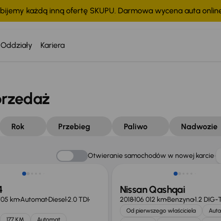
bijemy każdą inną ofertę SKUPU. Darmowa wycena auta onli
Oddziały
Kariera
przedaż
Rok
Przebieg
Paliwo
Nadwozie
Otwieranie samochodów w nowej karcie
4
Nissan Qashqai
705 km
Automat
Diesel
2.0 TDI
2018
106 012 km
Benzyna
1.2 DIG-
Od pierwszego właściciela
Auta
177 KM
Automat