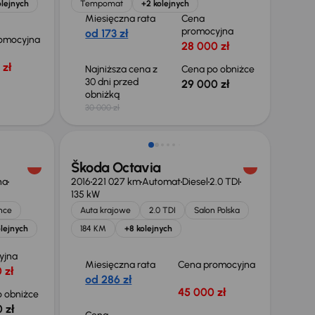
olejnych
Tempomat
+2 kolejnych
Miesięczna rata
Cena
promocyjna
od 173 zł
omocyjna
28 000 zł
 zł
Najniższa cena z
Cena po obniżce
30 dni przed
29 000 zł
obniżką
30 000 zł
Škoda Octavia
na
2016
221 027 km
Automat
Diesel
2.0 TDI
135 kW
nce
Auta krajowe
2.0 TDI
Salon Polska
lejnych
184 KM
+8 kolejnych
yjna
Miesięczna rata
Cena promocyjna
 zł
od 286 zł
45 000 zł
 obniżce
 zł