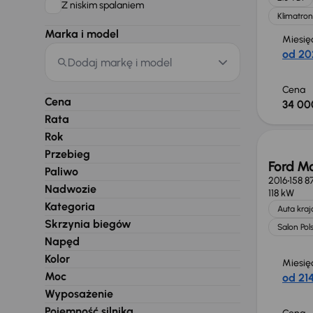
Z niskim spalaniem
Klimatron
Marka i model
Miesię
od 20
Dodaj markę i model
Cena
Cena
34 00
Rata
Rok
Przebieg
Ford M
Paliwo
2016
158 8
Nadwozie
118 kW
Kategoria
Auta kra
Skrzynia biegów
Salon Pol
Napęd
Kolor
Miesię
Moc
od 214
Wyposażenie
Pojemność silnika