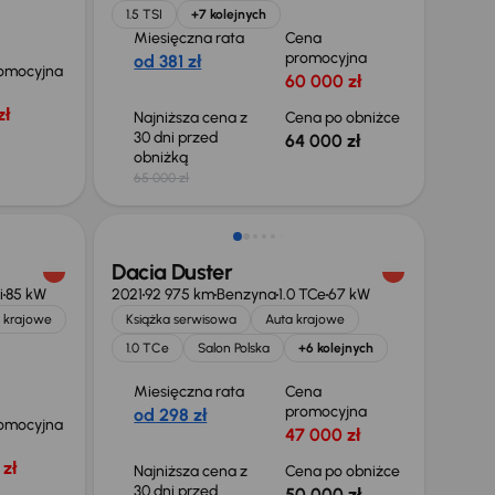
1.5 TSI
+7 kolejnych
Miesięczna rata
Cena
promocyjna
od 381 zł
omocyjna
60 000 zł
zł
Najniższa cena z
Cena po obniżce
30 dni przed
64 000 zł
obniżką
65 000 zł
Taniej o 700 zł
Dacia Duster
i
85 kW
2021
92 975 km
Benzyna
1.0 TCe
67 kW
 krajowe
Książka serwisowa
Auta krajowe
1.0 TCe
Salon Polska
+6 kolejnych
Miesięczna rata
Cena
promocyjna
od 298 zł
omocyjna
47 000 zł
zł
Najniższa cena z
Cena po obniżce
30 dni przed
50 000 zł