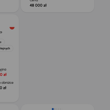
Cena
48 000 zł
a
e
olejnych
yjna
0 zł
 obniżce
0 zł
Taniej o 1 500 zł