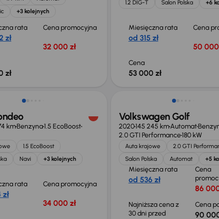
1.2 DIG-T
Salon Polska
+6 k
ic
+3 kolejnych
czna rata
Cena promocyjna
Miesięczna rata
Cena pr
2 zł
od 315 zł
32 000 zł
50 000
Cena
0 zł
53 000 zł
Taniej o 2 000 zł
ondeo
Volkswagen Golf
74 km
Benzyna
1.5 EcoBoost
2020
145 245 km
Automat
Benzy
2.0 GTI Performance
180 kW
jowe
1.5 EcoBoost
Auta krajowe
2.0 GTI Performa
ska
Navi
+3 kolejnych
Salon Polska
Automat
+5 ko
Miesięczna rata
Cena
promoc
od 536 zł
czna rata
Cena promocyjna
86 000
 zł
34 000 zł
Najniższa cena z
Cena po
30 dni przed
90 000