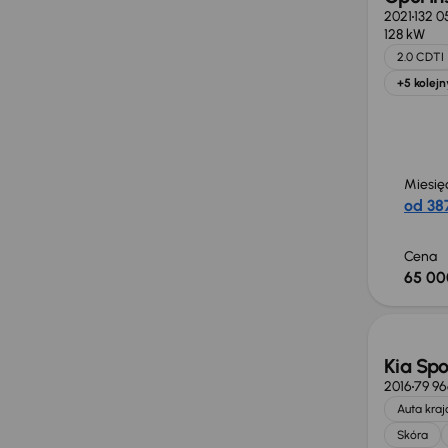
2021
132 0
128 kW
2.0 CDTI
+5 kolejn
Miesię
od 387
Cena
65 00
Taniej 
Kia Sp
2016
79 9
Auta kra
Skóra