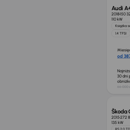
Audi A
2018
150 3
110 kW
Książka 
1.4 TFSI
Miesię
od 387
Najniż
30 dni
obniż
66 000 
Škoda 
2015
272 
135 kW
RS 2.0 TD