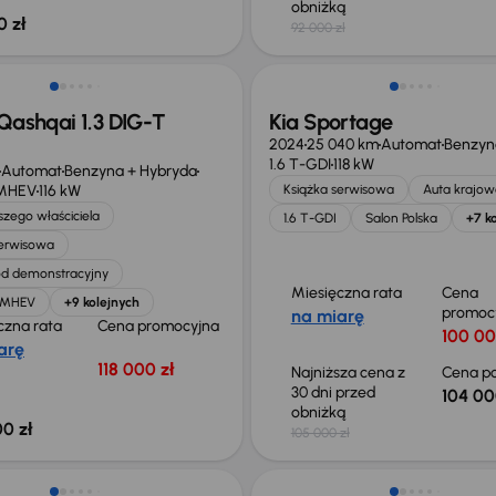
obniżką
0 zł
92 000 zł
ego taniej o 36 775 zł
Taniej o 1 000 zł
Qashqai 1.3 DIG-T
Kia Sportage
2024
25 040 km
Automat
Benzyn
1.6 T-GDI
118 kW
Automat
Benzyna + Hybryda
 MHEV
116 kW
Książka serwisowa
Auta krajow
zego właściciela
1.6 T-GDI
Salon Polska
+7 k
serwisowa
d demonstracyjny
Miesięczna rata
Cena
T MHEV
+9 kolejnych
promoc
na miarę
czna rata
Cena promocyjna
100 00
arę
118 000 zł
Najniższa cena z
Cena po
30 dni przed
104 00
obniżką
0 zł
105 000 zł
o 1 000 zł