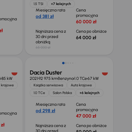
1.5 TSI
+7 kolejnych
Miesięczna rata
Cena
promocyjna
od 381 zł
omocyjna
60 000 zł
zł
Najniższa cena z
Cena po obniżce
30 dni przed
64 000 zł
obniżką
65 000 zł
Taniej o 700 zł
Dacia Duster
i
85 kW
2021
92 975 km
Benzyna
1.0 TCe
67 kW
 krajowe
Książka serwisowa
Auta krajowe
1.0 TCe
Salon Polska
+6 kolejnych
Miesięczna rata
Cena
promocyjna
od 298 zł
omocyjna
47 000 zł
zł
Najniższa cena z
Cena po obniżce
30 dni przed
50 000 zł