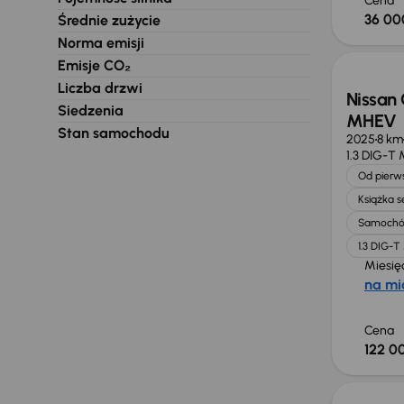
Cena
36 00
Średnie zużycie
Od now
Norma emisji
Emisje CO₂
Liczba drzwi
Nissan 
Siedzenia
MHEV
Stan samochodu
2025
8 km
1.3 DIG-T
Od pierws
Książka 
Samochó
1.3 DIG-
Miesię
na mi
Cena
122 00
Taniej 