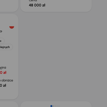
Cena
48 000 zł
a
e
olejnych
yjna
0 zł
 obniżce
0 zł
Taniej o 1 500 zł