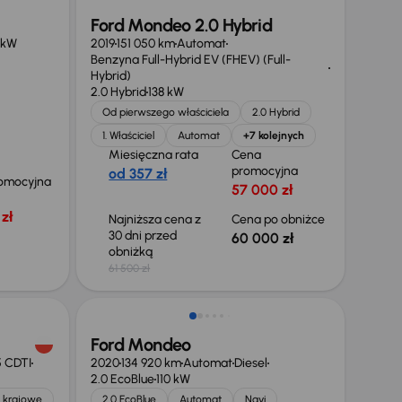
Ford Mondeo 2.0 Hybrid
 kW
2019
151 050 km
Automat
Benzyna Full-Hybrid EV (FHEV) (Full-
Hybrid)
2.0 Hybrid
138 kW
Od pierwszego właściciela
2.0 Hybrid
1. Właściciel
Automat
+7 kolejnych
Miesięczna rata
Cena
promocyjna
od 357 zł
omocyjna
57 000 zł
zł
Najniższa cena z
Cena po obniżce
30 dni przed
60 000 zł
obniżką
61 500 zł
Taniej o 1 000 zł
Ford Mondeo
5 CDTI
2020
134 920 km
Automat
Diesel
2.0 EcoBlue
110 kW
 krajowe
2.0 EcoBlue
Automat
Navi