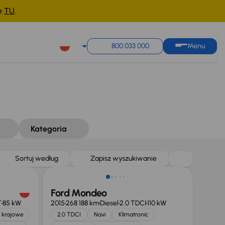
ne
TU
.
800 033 000
Menu
Kategoria
Taniej o 1 000 zł
Sortuj według
Zapisz wyszukiwanie
Ford Mondeo
T
85 kW
2015
268 188 km
Diesel
2.0 TDCI
110 kW
 krajowe
2.0 TDCI
Navi
Klimatronic