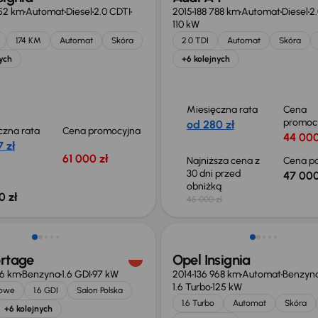
52 km
Automat
Diesel
2.0 CDTI
2015
188 788 km
Automat
Diesel
2.
110 kW
174 KM
Automat
Skóra
2.0 TDI
Automat
Skóra
ych
+6 kolejnych
Miesięczna rata
Cena
promoc
od 280 zł
czna rata
Cena promocyjna
44 000
 zł
61 000 zł
Najniższa cena z
Cena po
30 dni przed
47 000
obniżką
0 zł
45 000 zł
o 2 000 zł
ortage
Opel Insignia
66 km
Benzyna
1.6 GDI
97 kW
2014
136 968 km
Automat
Benzyn
1.6 Turbo
125 kW
jowe
1.6 GDI
Salon Polska
1.6 Turbo
Automat
Skóra
+6 kolejnych