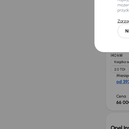
możemy
przyd
Cena
40 00
Zarząd
N
Audi A
2018
182 0
140 kW
Książka 
2.0 TDI
Miesię
od 393
Cena
66 00
Opel In