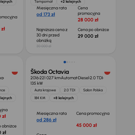
olejnych
Tempomat
+2 kolejnych
Miesięczna rata
Cena
promocyjna
od 173 zł
omocyjna
28 000 zł
 zł
Najniższa cena z
Cena po obniżce
30 dni przed
29 000 zł
obniżką
30 000 zł
Škoda Octavia
na
2016
221 027 km
Automat
Diesel
2.0 TDI
135 kW
nce
Auta krajowe
2.0 TDI
Salon Polska
lejnych
184 KM
+8 kolejnych
yjna
Miesięczna rata
Cena promocyjna
 zł
od 286 zł
45 000 zł
 obniżce
 zł