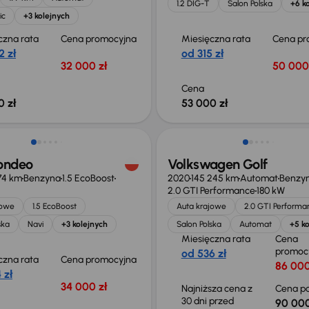
1.2 DIG-T
Salon Polska
+6 k
ic
+3 kolejnych
czna rata
Cena promocyjna
Miesięczna rata
Cena pr
2 zł
od 315 zł
32 000 zł
50 000
Cena
0 zł
53 000 zł
Taniej o 2 000 zł
ondeo
Volkswagen Golf
74 km
Benzyna
1.5 EcoBoost
2020
145 245 km
Automat
Benzy
2.0 GTI Performance
180 kW
jowe
1.5 EcoBoost
Auta krajowe
2.0 GTI Performa
ska
Navi
+3 kolejnych
Salon Polska
Automat
+5 ko
Miesięczna rata
Cena
promoc
od 536 zł
czna rata
Cena promocyjna
86 000
 zł
34 000 zł
Najniższa cena z
Cena po
30 dni przed
90 000