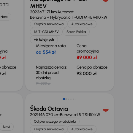
0 TDI
MHEV
2023
67 171 km
Automat
Navi
Benzyna + Hybryda
1.6 T-GDI MHEV
110 kW
Książka serwisowa
Auta krajowe
1.6 T-GDI MHEV
Salon Polska
+6 kolejnych
Miesięczna rata
Cena
yjna
promocyjna
od 554 zł
 zł
89 000 zł
 obniżce
Najniższa cena z
Cena po obniżce
30 dni przed
 zł
93 000 zł
obniżką
94 000 zł
Taniej o 1 000 zł
Škoda Octavia
a
2021
146 070 km
Benzyna
1.5 TSI
110 kW
Od pierwszego właściciela
Navi
Książka serwisowa
Auta krajowe