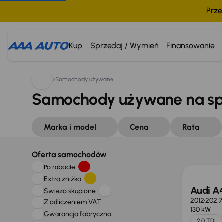
Prze
Kup
Sprzedaj / Wymień
Finansowanie
Samochody używane
Samochody używane na s
Marka i model
Cena
Rata
Oferta samochodów
Po rabacie
Extra zniżka
Audi A
Świeżo skupione
2012
202 
Z odliczeniem VAT
130 kW
Gwarancja fabryczna
2.0 TDI