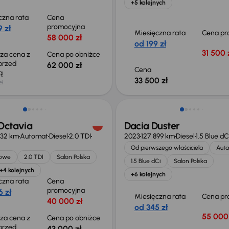
+5 kolejnych
czna rata
Cena
promocyjna
 zł
Miesięczna rata
Cena pr
58 000 zł
od 199 zł
31 500 
sza cena z
Cena po obniżce
 przed
62 000 zł
Cena
ką
33 500 zł
zł
o 1 500 zł
Możliwość odliczenia VAT
Octavia
Dacia Duster
432 km
Automat
Diesel
2.0 TDI
2023
127 899 km
Diesel
1.5 Blue dC
Od pierwszego właściciela
Auta
jowe
2.0 TDI
Salon Polska
1.5 Blue dCi
Salon Polska
+4 kolejnych
+6 kolejnych
czna rata
Cena
promocyjna
 zł
Miesięczna rata
Cena pr
40 000 zł
od 345 zł
55 000 
sza cena z
Cena po obniżce
 przed
43 000 zł