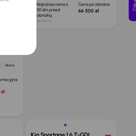
 obniżce
Najniższa cena z
Cena po obniżce
30 dni przed
 zł
66 500 zł
obniżką
68 000 zł
.0 CDTI
Skóra
omocyjna
zł
Taniej o 1 000 zł
Kia Sportage 1.6 T-GDI