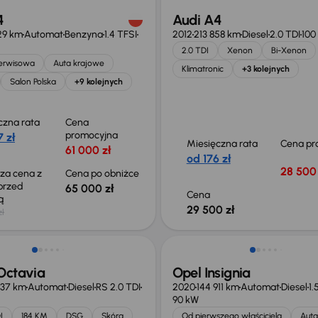
4
Audi A4
29 km
Automat
Benzyna
1.4 TFSI
2012
213 858 km
Diesel
2.0 TDI
100
2.0 TDI
Xenon
Bi-Xenon
serwisowa
Auta krajowe
Klimatronic
+3 kolejnych
Salon Polska
+9 kolejnych
czna rata
Cena
promocyjna
 zł
Miesięczna rata
Cena pr
61 000 zł
od 176 zł
28 500 
sza cena z
Cena po obniżce
 przed
65 000 zł
Cena
ką
29 500 zł
zł
Możliwość odliczenia VAT
Octavia
Opel Insignia
837 km
Automat
Diesel
RS 2.0 TDI
2020
144 911 km
Automat
Diesel
1.
90 kW
I
184 KM
DSG
Skóra
Od pierwszego właściciela
Auta