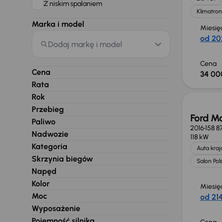
Z niskim spalaniem
Klimatron
Marka i model
Miesię
od 20
Dodaj markę i model
Cena
Cena
34 00
Rata
Rok
Przebieg
Ford M
Paliwo
2016
158 8
Nadwozie
118 kW
Kategoria
Auta kra
Skrzynia biegów
Salon Pol
Napęd
Kolor
Miesię
Moc
od 214
Wyposażenie
Pojemność silnika