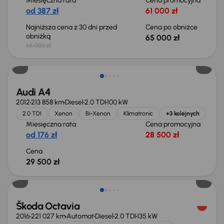
Miesięczna rata
Cena promocyjna
od 387 zł
61 000 zł
Najniższa cena z 30 dni przed
Cena po obniżce
obniżką
65 000 zł
66 000 zł
Audi A4
2012
213 858 km
Diesel
2.0 TDI
100 kW
2.0 TDI
Xenon
Bi-Xenon
Klimatronic
+3 kolejnych
Miesięczna rata
Cena promocyjna
od 176 zł
28 500 zł
Cena
29 500 zł
Škoda Octavia
2016
221 027 km
Automat
Diesel
2.0 TDI
135 kW