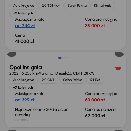
Auta krajowe
2.0 TDI 4x4
Salon Polska
Klimatronic
+2 kolejnych
Miesięczna rata
Cena promocyjna
od 244 zł
38 000 zł
Cena
41 000 zł
Taniej o 1 000 zł
Opel Insignia
2022
115 235 km
Automat
Diesel
2.0 CDTI
128 kW
Auta krajowe
2.0 CDTI
Salon Polska
174 KM
+7 kolejnych
Miesięczna rata
Cena promocyjna
od 399 zł
63 000 zł
Najniższa cena z 30 dni przed
Cena po obniżce
obniżką
67 000 zł
68 000 zł