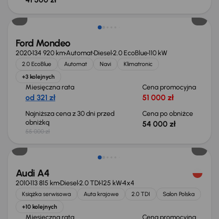
Taniej o 1 000 zł
Ford Mondeo
2020
134 920 km
Automat
Diesel
2.0 EcoBlue
110 kW
2.0 EcoBlue
Automat
Navi
Klimatronic
+3 kolejnych
Miesięczna rata
Cena promocyjna
od 321 zł
51 000 zł
Najniższa cena z 30 dni przed
Cena po obniżce
obniżką
54 000 zł
55 000 zł
Audi A4
2010
113 815 km
Diesel
2.0 TDI
125 kW
4x4
Książka serwisowa
Auta krajowe
2.0 TDI
Salon Polska
+10 kolejnych
Miesięczna rata
Cena promocyjna