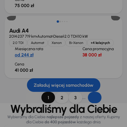
75 000 zł
Audi A4
2014
237 719 km
Automat
Diesel
2.0 TDI
110 kW
2.0 TDI
Automat
Xenon
Bi-Xenon
+4 kolejnych
Miesięczna rata
Cena promocyjna
od 244 zł
38 000 zł
Cena
41 000 zł
Załaduj więcej samochodów
...
1
2
3
Wybraliśmy dla Ciebie
Wybieramy dla Ciebie
najlepsze pojazdy
z naszej oferty. Kupimy
dla Ciebie
do 400 pojazdów
każdego dnia.