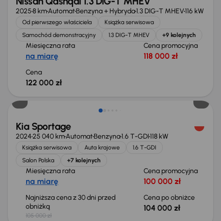
Nissan Qashqai 1.3 DIG-T MHEV
2025
8 km
Automat
Benzyna + Hybryda
1.3 DIG-T MHEV
116 kW
Od pierwszego właściciela
Książka serwisowa
Samochód demonstracyjny
1.3 DIG-T MHEV
+9 kolejnych
Miesięczna rata
Cena promocyjna
na miarę
118 000 zł
Cena
122 000 zł
Taniej o 1 000 zł
Kia Sportage
2024
25 040 km
Automat
Benzyna
1.6 T-GDI
118 kW
Książka serwisowa
Auta krajowe
1.6 T-GDI
Salon Polska
+7 kolejnych
Miesięczna rata
Cena promocyjna
na miarę
100 000 zł
Najniższa cena z 30 dni przed
Cena po obniżce
obniżką
104 000 zł
105 000 zł
Taniej o 2 000 zł