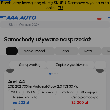
Przebijemy każdą inną ofertę SKUPU. Darmowa wycena auta
online
TU
.
Samochody używane na sprzedaż
Marka i model
Cena
Rata
R
Sortuj według
Zapisz wyszukiwanie
Audi A4
2012
202 705 km
Automat
Diesel
2.0 TDI
130 kW
2.0 TDI
177 KM
Automat
Klimatronic
+3 kolejnych
Miesięczna rata
Cena promocyjna
od 202 zł
32 000 zł