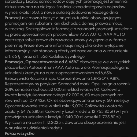
sprzedaży. Liczba samochodów objętych promocją jest zmienna i
aktualizowana na bieżąco; średnia liczba dostępnych pojazdów
wynosi około 1500, a nowe auta są dodawane każdego dnia.
Promocji nie można łączyć z innymi aktualnie obowiązującymi
promocjami ani rabatami, ani dochodzić do niej prawa z mocą
wsteczną. Szczegółowe informacje o zasadach promocji udzielane
są przez upoważnionych pracowników AAA AUTO. AAA AUTO
zastrzega sobie prawo do zawarcia umowy wyłącznie w formie
pisemnej. Prezentowane informacje mają charakter wyłącznie
informacyjny i nie stanowią oferty ani zapewnienia w rozumieniu
art. 66 § 1 oraz art. 556 Kodeksu cywilnego.
Promocja „Oprocentowanie od 6,65%”
obowiązuje we wszystkich
placówkach Autocentrum AAA Auto sp. z o.o. Promocja polega na
udzieleniu kredytu na auto z oprocentowaniem od 6,65%.
Rzeczywista Roczna Stopa Oprocentowania („RRSO“): 9,81%.
Reprezentatywny przykład: Samochód marki Opel Insignia rocznik
2019, cena samochodu 52 000 zł, wkład własny 0%. Całkowita
kwota kredytu konsumenckiego 52 000 zł, 60 miesięcznych rat
równych po 1079,43zł. Okres obowiązywania umowy: 60 miesięcy.
Oprocentowanie stałe w skali roku: 9,00%. Całkowita kwota do
zapłaty: 64 765,80 zł. Całkowity koszt kredytu: 12 765,80 zł (w tym
prowizja za udzielenie kredytu 1 040,00 zł, odsetki 11 725,80 zł).
Wyliczenie na dzień 11.12.2025 r. Zawarcie ubezpieczenia nie jest
warunkiem udzielenia kredytu.
Pokaż wszystko