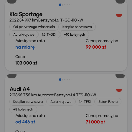
Kia Sportage
2022
34 997 km
Benzyna
1.6 T-GDI
110 kW
Od pierwszego właściciela
Książka serwisowa
Auta krajowe
1.6 T-GDI
+10 kolejnych
Miesięczna rata
Cena promocyjna
na miarę
99 000 zł
Cena
103 000 zł
Możliwość odliczenia VAT
Audi A4
2018
95 755 km
Automat
Benzyna
1.4 TFSI
110 kW
Książka serwisowa
Auta krajowe
1.4 TFSI
Salon Polska
+8 kolejnych
Miesięczna rata
Cena promocyjna
od 446 zł
71 000 zł
Cena