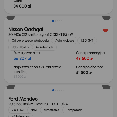
Cena
34 000 zł
Taniej o 1 500 zł
Nissan Qashqai
2018
106 012 km
Benzyna
1.2 DIG-T
85 kW
Od pierwszego właściciela
Auta krajowe
1.2 DIG-T
Salon Polska
+6 kolejnych
Miesięczna rata
Cena promocyjna
od 307 zł
48 500 zł
Najniższa cena z 30 dni przed
Cena po obniżce
obniżką
51 500 zł
53 000 zł
Taniej o 1 000 zł
Ford Mondeo
2015
268 188 km
Diesel
2.0 TDCI
110 kW
2.0 TDCI
Navi
Klimatronic
Tempomat
+2 kolejnych