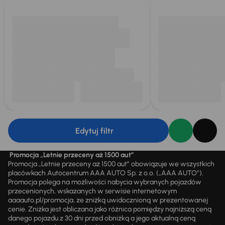
Edytuj filtr
Promocja „Letnie przeceny aż 1500 aut”
Promocja „Letnie przeceny aż 1500 aut” obowiązuje we wszystkich
placówkach Autocentrum AAA AUTO Sp. z o.o. („AAA AUTO”).
Promocja polega na możliwości nabycia wybranych pojazdów
przecenionych, wskazanych w serwisie internetowym
aaaauto.pl/promocja, ze zniżką uwidocznioną w prezentowanej
cenie. Zniżka jest obliczana jako różnica pomiędzy najniższą ceną
danego pojazdu z 30 dni przed obniżką a jego aktualną ceną