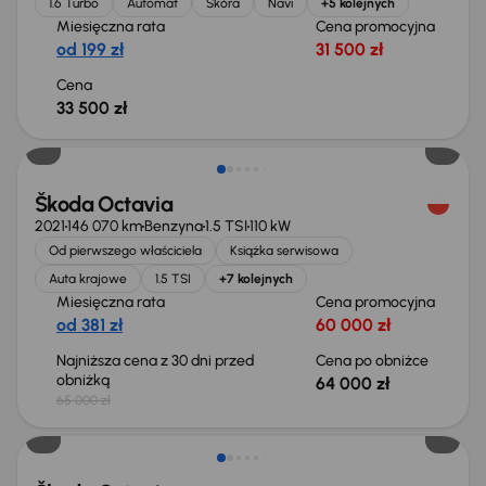
1.6 Turbo
Automat
Skóra
Navi
+5 kolejnych
Miesięczna rata
Cena promocyjna
od 199 zł
31 500 zł
Cena
33 500 zł
Taniej o 1 000 zł
Škoda Octavia
2021
146 070 km
Benzyna
1.5 TSI
110 kW
Od pierwszego właściciela
Książka serwisowa
Auta krajowe
1.5 TSI
+7 kolejnych
Miesięczna rata
Cena promocyjna
od 381 zł
60 000 zł
Najniższa cena z 30 dni przed
Cena po obniżce
obniżką
64 000 zł
65 000 zł
Taniej o 1 500 zł