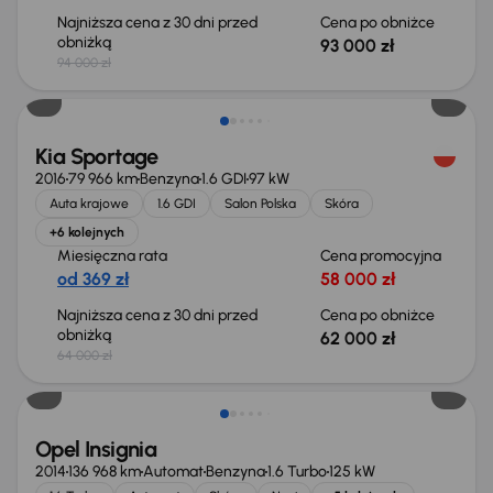
Najniższa cena z 30 dni przed
Cena po obniżce
obniżką
93 000 zł
94 000 zł
Taniej o 2 000 zł
Kia Sportage
2016
79 966 km
Benzyna
1.6 GDI
97 kW
Auta krajowe
1.6 GDI
Salon Polska
Skóra
+6 kolejnych
Miesięczna rata
Cena promocyjna
od 369 zł
58 000 zł
Najniższa cena z 30 dni przed
Cena po obniżce
obniżką
62 000 zł
64 000 zł
Opel Insignia
2014
136 968 km
Automat
Benzyna
1.6 Turbo
125 kW