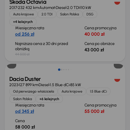
Škoda Octavia
2017
232 432 km
Automat
Diesel
2.0 TDI
110 kW
Auta krajowe
2.0 TDI
Salon Polska
DSG
+4 kolejnych
Miesięczna rata
Cena promocyjna
od 256 zł
40 000 zł
Najniższa cena z 30 dni przed
Cena po obniżce
obniżką
43 000 zł
44 500 zł
Możliwość odliczenia VAT
Dacia Duster
2023
127 899 km
Diesel
1.5 Blue dCi
85 kW
Od pierwszego właściciela
Auta krajowe
1.5 Blue dCi
Salon Polska
+6 kolejnych
Miesięczna rata
Cena promocyjna
od 345 zł
55 000 zł
Cena
58 000 zł