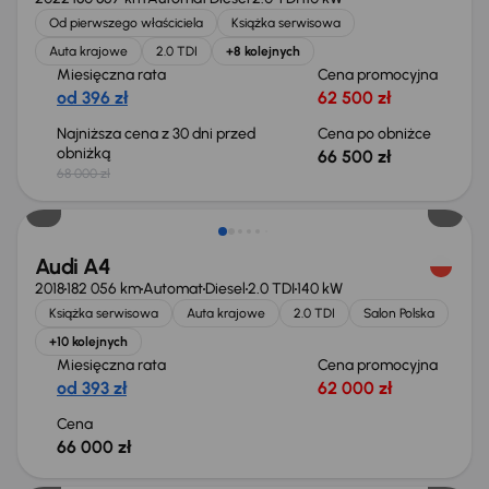
Od pierwszego właściciela
Książka serwisowa
Auta krajowe
2.0 TDI
+8 kolejnych
Miesięczna rata
Cena promocyjna
od 396 zł
62 500 zł
Najniższa cena z 30 dni przed
Cena po obniżce
obniżką
66 500 zł
68 000 zł
Audi A4
2018
182 056 km
Automat
Diesel
2.0 TDI
140 kW
Książka serwisowa
Auta krajowe
2.0 TDI
Salon Polska
+10 kolejnych
Miesięczna rata
Cena promocyjna
od 393 zł
62 000 zł
Cena
66 000 zł