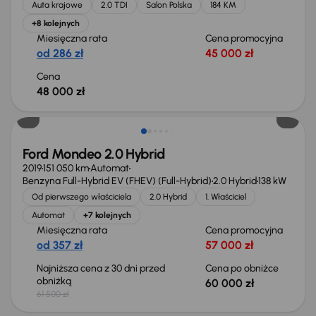
Auta krajowe
2.0 TDI
Salon Polska
184 KM
+8 kolejnych
Miesięczna rata
Cena promocyjna
od 286 zł
45 000 zł
Cena
48 000 zł
Taniej o 1 500 zł
Ford Mondeo 2.0 Hybrid
2019
151 050 km
Automat
Benzyna Full-Hybrid EV (FHEV) (Full-Hybrid)
2.0 Hybrid
138 kW
Od pierwszego właściciela
2.0 Hybrid
1. Właściciel
Automat
+7 kolejnych
Miesięczna rata
Cena promocyjna
od 357 zł
57 000 zł
Najniższa cena z 30 dni przed
Cena po obniżce
obniżką
60 000 zł
61 500 zł