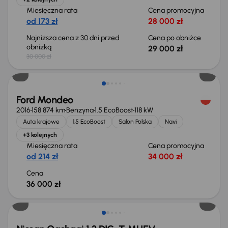
Miesięczna rata
Cena promocyjna
od 173 zł
28 000 zł
Najniższa cena z 30 dni przed
Cena po obniżce
obniżką
29 000 zł
30 000 zł
Ford Mondeo
2016
158 874 km
Benzyna
1.5 EcoBoost
118 kW
Auta krajowe
1.5 EcoBoost
Salon Polska
Navi
+3 kolejnych
Miesięczna rata
Cena promocyjna
od 214 zł
34 000 zł
Cena
36 000 zł
Od nowego taniej o 36 775 zł