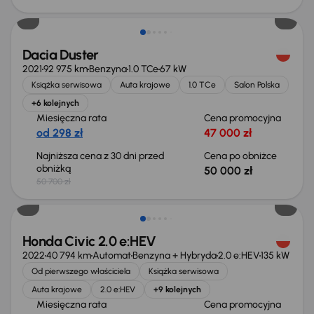
Taniej o 700 zł
Dacia Duster
2021
92 975 km
Benzyna
1.0 TCe
67 kW
Książka serwisowa
Auta krajowe
1.0 TCe
Salon Polska
+6 kolejnych
Miesięczna rata
Cena promocyjna
od 298 zł
47 000 zł
Najniższa cena z 30 dni przed
Cena po obniżce
obniżką
50 000 zł
50 700 zł
Taniej o 2 000 zł
Honda Civic 2.0 e:HEV
2022
40 794 km
Automat
Benzyna + Hybryda
2.0 e:HEV
135 kW
Od pierwszego właściciela
Książka serwisowa
Auta krajowe
2.0 e:HEV
+9 kolejnych
Miesięczna rata
Cena promocyjna