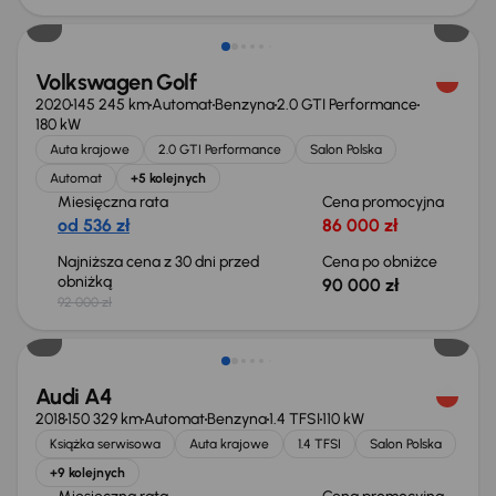
Volkswagen Golf
2020
145 245 km
Automat
Benzyna
2.0 GTI Performance
180 kW
Auta krajowe
2.0 GTI Performance
Salon Polska
Automat
+5 kolejnych
Miesięczna rata
Cena promocyjna
od 536 zł
86 000 zł
Najniższa cena z 30 dni przed
Cena po obniżce
obniżką
90 000 zł
92 000 zł
Taniej o 1 000 zł
Audi A4
2018
150 329 km
Automat
Benzyna
1.4 TFSI
110 kW
Książka serwisowa
Auta krajowe
1.4 TFSI
Salon Polska
+9 kolejnych