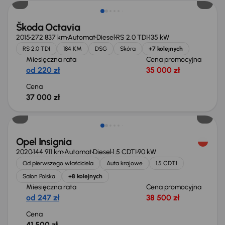
Škoda Octavia
2015
272 837 km
Automat
Diesel
RS 2.0 TDI
135 kW
RS 2.0 TDI
184 KM
DSG
Skóra
+7 kolejnych
Miesięczna rata
Cena promocyjna
od 220 zł
35 000 zł
Cena
37 000 zł
Możliwość odliczenia VAT
Opel Insignia
2020
144 911 km
Automat
Diesel
1.5 CDTI
90 kW
Od pierwszego właściciela
Auta krajowe
1.5 CDTI
Salon Polska
+8 kolejnych
Miesięczna rata
Cena promocyjna
od 247 zł
38 500 zł
Cena
41 500 zł