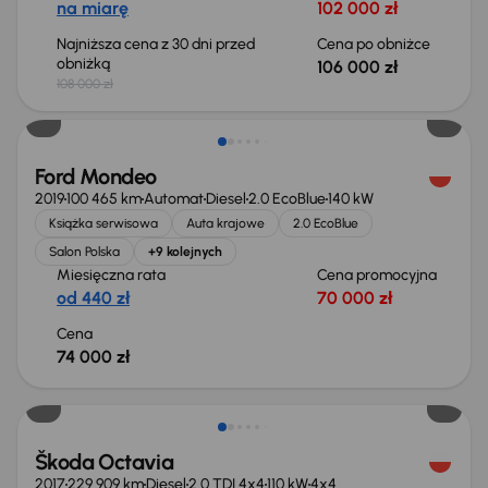
na miarę
102 000 zł
Najniższa cena z 30 dni przed
Cena po obniżce
obniżką
106 000 zł
108 000 zł
Ford Mondeo
2019
100 465 km
Automat
Diesel
2.0 EcoBlue
140 kW
Książka serwisowa
Auta krajowe
2.0 EcoBlue
Salon Polska
+9 kolejnych
Miesięczna rata
Cena promocyjna
od 440 zł
70 000 zł
Cena
74 000 zł
Škoda Octavia
2017
229 909 km
Diesel
2.0 TDI 4x4
110 kW
4x4