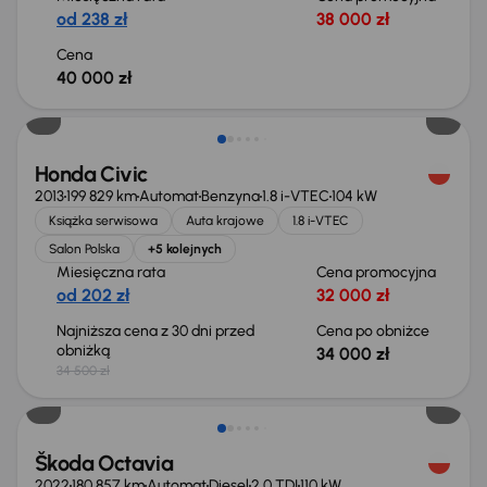
od 238 zł
38 000 zł
Cena
40 000 zł
Taniej o 500 zł
Honda Civic
2013
199 829 km
Automat
Benzyna
1.8 i-VTEC
104 kW
Książka serwisowa
Auta krajowe
1.8 i-VTEC
Salon Polska
+5 kolejnych
Miesięczna rata
Cena promocyjna
od 202 zł
32 000 zł
Najniższa cena z 30 dni przed
Cena po obniżce
obniżką
34 000 zł
34 500 zł
Świeżo skupione
Škoda Octavia
2022
180 857 km
Automat
Diesel
2.0 TDI
110 kW