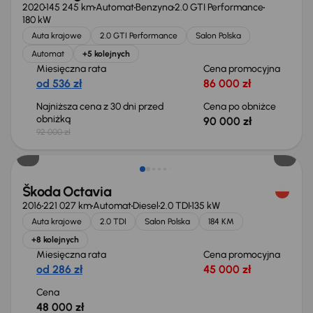
2020
145 245 km
Automat
Benzyna
2.0 GTI Performance
180 kW
Auta krajowe
2.0 GTI Performance
Salon Polska
Automat
+5 kolejnych
Miesięczna rata
Cena promocyjna
od 536 zł
86 000 zł
Najniższa cena z 30 dni przed
Cena po obniżce
obniżką
90 000 zł
92 000 zł
Škoda Octavia
2016
221 027 km
Automat
Diesel
2.0 TDI
135 kW
Auta krajowe
2.0 TDI
Salon Polska
184 KM
+8 kolejnych
Miesięczna rata
Cena promocyjna
od 286 zł
45 000 zł
Cena
48 000 zł