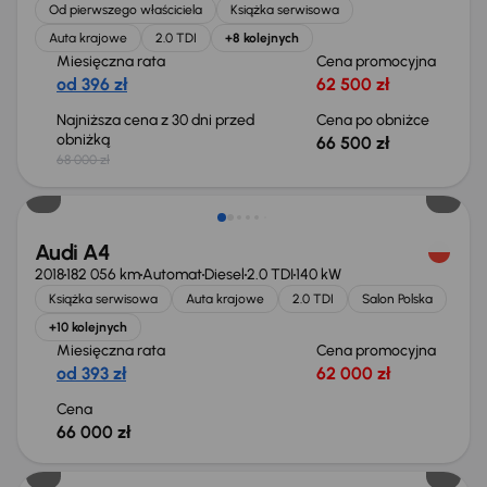
Od pierwszego właściciela
Książka serwisowa
Auta krajowe
2.0 TDI
+8 kolejnych
Miesięczna rata
Cena promocyjna
od 396 zł
62 500 zł
Najniższa cena z 30 dni przed
Cena po obniżce
obniżką
66 500 zł
68 000 zł
Audi A4
2018
182 056 km
Automat
Diesel
2.0 TDI
140 kW
Książka serwisowa
Auta krajowe
2.0 TDI
Salon Polska
+10 kolejnych
Miesięczna rata
Cena promocyjna
od 393 zł
62 000 zł
Cena
66 000 zł