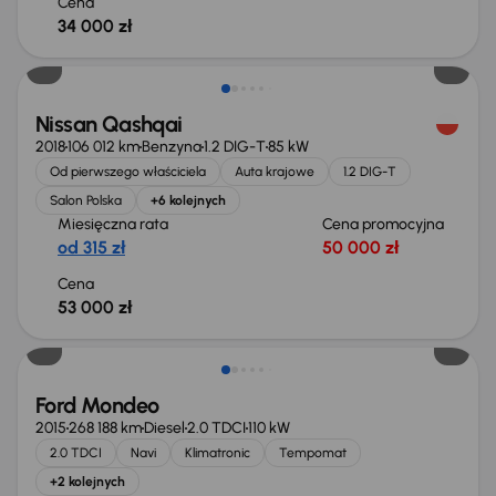
Cena
34 000 zł
Nissan Qashqai
2018
106 012 km
Benzyna
1.2 DIG-T
85 kW
Od pierwszego właściciela
Auta krajowe
1.2 DIG-T
Salon Polska
+6 kolejnych
Miesięczna rata
Cena promocyjna
od 315 zł
50 000 zł
Cena
53 000 zł
Taniej o 1 000 zł
Ford Mondeo
2015
268 188 km
Diesel
2.0 TDCI
110 kW
2.0 TDCI
Navi
Klimatronic
Tempomat
+2 kolejnych