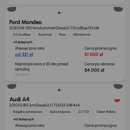
Ford Mondeo
2020
134 920 km
Automat
Diesel
2.0 EcoBlue
110 kW
2.0 EcoBlue
Automat
Navi
Klimatronic
+3 kolejnych
Miesięczna rata
Cena promocyjna
od 321 zł
51 000 zł
Najniższa cena z 30 dni przed
Cena po obniżce
obniżką
54 000 zł
55 000 zł
Audi A4
2010
113 815 km
Diesel
2.0 TDI
125 kW
4x4
Książka serwisowa
Auta krajowe
2.0 TDI
Salon Polska
+10 kolejnych
Miesięczna rata
Cena promocyjna