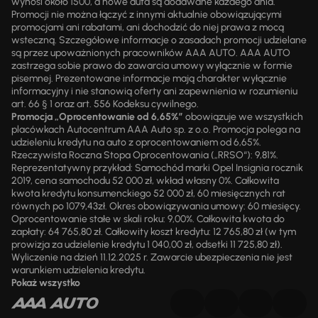
wynosi około 1500, a nowe auta są dodawane każdego dnia.
Promocji nie można łączyć z innymi aktualnie obowiązującymi
promocjami ani rabatami, ani dochodzić do niej prawa z mocą
wsteczną. Szczegółowe informacje o zasadach promocji udzielane
są przez upoważnionych pracowników AAA AUTO. AAA AUTO
zastrzega sobie prawo do zawarcia umowy wyłącznie w formie
pisemnej. Prezentowane informacje mają charakter wyłącznie
informacyjny i nie stanowią oferty ani zapewnienia w rozumieniu
art. 66 § 1 oraz art. 556 Kodeksu cywilnego.
Promocja „Oprocentowanie od 6,65%”
obowiązuje we wszystkich
placówkach Autocentrum AAA Auto sp. z o.o. Promocja polega na
udzieleniu kredytu na auto z oprocentowaniem od 6,65%.
Rzeczywista Roczna Stopa Oprocentowania („RRSO“): 9,81%.
Reprezentatywny przykład: Samochód marki Opel Insignia rocznik
2019, cena samochodu 52 000 zł, wkład własny 0%. Całkowita
kwota kredytu konsumenckiego 52 000 zł, 60 miesięcznych rat
równych po 1079,43zł. Okres obowiązywania umowy: 60 miesięcy.
Oprocentowanie stałe w skali roku: 9,00%. Całkowita kwota do
zapłaty: 64 765,80 zł. Całkowity koszt kredytu: 12 765,80 zł (w tym
prowizja za udzielenie kredytu 1 040,00 zł, odsetki 11 725,80 zł).
Wyliczenie na dzień 11.12.2025 r. Zawarcie ubezpieczenia nie jest
warunkiem udzielenia kredytu.
Pokaż wszystko