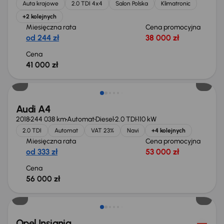
Auta krajowe
2.0 TDI 4x4
Salon Polska
Klimatronic
+2 kolejnych
Miesięczna rata
Cena promocyjna
od 244 zł
38 000 zł
Cena
41 000 zł
Możliwość odliczenia VAT
Audi A4
2018
244 038 km
Automat
Diesel
2.0 TDI
110 kW
2.0 TDI
Automat
VAT 23%
Navi
+4 kolejnych
Miesięczna rata
Cena promocyjna
od 333 zł
53 000 zł
Cena
56 000 zł
Taniej o 1 000 zł
Opel Insignia