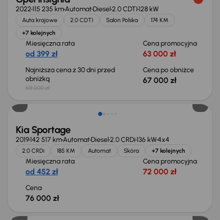
2022
115 235 km
Automat
Diesel
2.0 CDTI
128 kW
Auta krajowe
2.0 CDTI
Salon Polska
174 KM
+7 kolejnych
Miesięczna rata
Cena promocyjna
od 399 zł
63 000 zł
Najniższa cena z 30 dni przed
Cena po obniżce
obniżką
67 000 zł
68 000 zł
Kia Sportage
2019
142 517 km
Automat
Diesel
2.0 CRDi
136 kW
4x4
2.0 CRDi
185 KM
Automat
Skóra
+7 kolejnych
Miesięczna rata
Cena promocyjna
od 452 zł
72 000 zł
Cena
76 000 zł