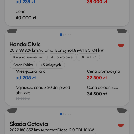
od 238 zł
38 000 zł
Cena
40 000 zł
Taniej o 1 500 zł
Honda Civic
2013
199 829 km
Automat
Benzyna
1.8 i-VTEC
104 kW
Książka serwisowa
Auta krajowe
1.8 i-VTEC
Salon Polska
+5 kolejnych
Miesięczna rata
Cena promocyjna
od 205 zł
32 500 zł
Najniższa cena z 30 dni przed
Cena po obniżce
obniżką
34 500 zł
36 000 zł
Świeżo skupione
Škoda Octavia
2022
180 857 km
Automat
Diesel
2.0 TDI
110 kW