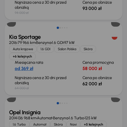
Najniższa cena z 30 dni przed
Cena po obniżce
obniżką
93 000 zł
94 000 zł
Taniej o 2 000 zł
Kia Sportage
2016
79 966 km
Benzyna
1.6 GDI
97 kW
Auta krajowe
1.6 GDI
Salon Polska
Skóra
+6 kolejnych
Miesięczna rata
Cena promocyjna
od 369 zł
58 000 zł
Najniższa cena z 30 dni przed
Cena po obniżce
obniżką
62 000 zł
64 000 zł
Opel Insignia
2014
136 968 km
Automat
Benzyna
1.6 Turbo
125 kW
1.6 Turbo
Automat
Skóra
Navi
+5 kolejnych