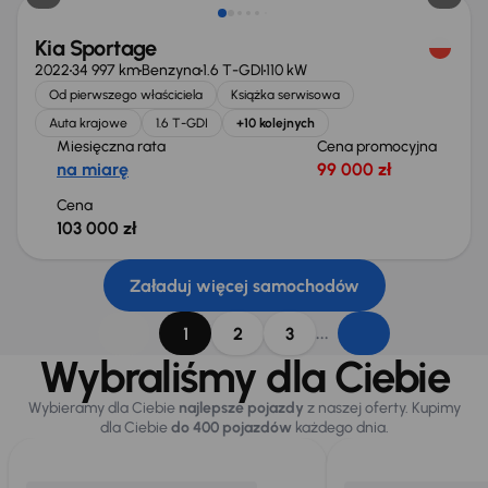
Kia Sportage
2022
34 997 km
Benzyna
1.6 T-GDI
110 kW
Od pierwszego właściciela
Książka serwisowa
Auta krajowe
1.6 T-GDI
+10 kolejnych
Miesięczna rata
Cena promocyjna
na miarę
99 000 zł
Cena
103 000 zł
Załaduj więcej samochodów
...
1
2
3
Wybraliśmy dla Ciebie
Wybieramy dla Ciebie
najlepsze pojazdy
z naszej oferty. Kupimy
dla Ciebie
do 400 pojazdów
każdego dnia.