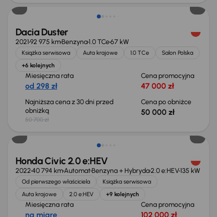
Dacia Duster
2021
92 975 km
Benzyna
1.0 TCe
67 kW
Książka serwisowa
Auta krajowe
1.0 TCe
Salon Polska
+6 kolejnych
Miesięczna rata
Cena promocyjna
od 298 zł
47 000 zł
Najniższa cena z 30 dni przed
Cena po obniżce
obniżką
50 000 zł
50 700 zł
Taniej o 2 000 zł
Honda Civic 2.0 e:HEV
2022
40 794 km
Automat
Benzyna + Hybryda
2.0 e:HEV
135 kW
Od pierwszego właściciela
Książka serwisowa
Auta krajowe
2.0 e:HEV
+9 kolejnych
Miesięczna rata
Cena promocyjna
na miarę
102 000 zł