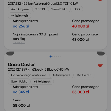
2017
232 432 km
Automat
Diesel
2.0 TDI
110 kW
Auta krajowe
2.0 TDI
Salon Polska
DSG
+4 kolejnych
Miesięczna rata
Cena promocyjna
od 256 zł
40 000 zł
Najniższa cena z 30 dni przed
Cena po obniżce
obniżką
43 000 zł
44 500 zł
Możliwość odliczenia VAT
Dacia Duster
2023
127 899 km
Diesel
1.5 Blue dCi
85 kW
Od pierwszego właściciela
Auta krajowe
1.5 Blue dCi
Salon Polska
+6 kolejnych
Miesięczna rata
Cena promocyjna
od 345 zł
55 000 zł
Cena
58 000 zł
Taniej o 700 zł