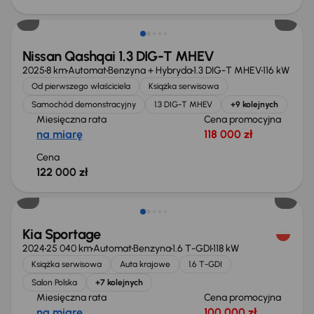
Od nowego taniej o 36 775 zł
Nissan Qashqai 1.3 DIG-T MHEV
2025
8 km
Automat
Benzyna + Hybryda
1.3 DIG-T MHEV
116 kW
Od pierwszego właściciela
Książka serwisowa
Samochód demonstracyjny
1.3 DIG-T MHEV
+9 kolejnych
Miesięczna rata
Cena promocyjna
na miarę
118 000 zł
Cena
122 000 zł
Taniej o 1 000 zł
Kia Sportage
2024
25 040 km
Automat
Benzyna
1.6 T-GDI
118 kW
Książka serwisowa
Auta krajowe
1.6 T-GDI
Salon Polska
+7 kolejnych
Miesięczna rata
Cena promocyjna
na miarę
100 000 zł