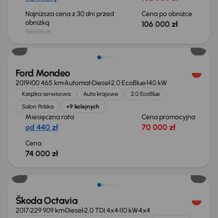
Najniższa cena z 30 dni przed
Cena po obniżce
obniżką
106 000 zł
108 000 zł
Ford Mondeo
2019
100 465 km
Automat
Diesel
2.0 EcoBlue
140 kW
Książka serwisowa
Auta krajowe
2.0 EcoBlue
Salon Polska
+9 kolejnych
Miesięczna rata
Cena promocyjna
od 440 zł
70 000 zł
Cena
74 000 zł
Škoda Octavia
2017
229 909 km
Diesel
2.0 TDI 4x4
110 kW
4x4