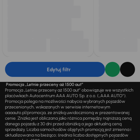
Edytuj filtr
Promocja „Letnie przeceny aż 1500 aut”
Promocja „Letnie przeceny aż 1500 aut” obowiązuje we wszystkich
placówkach Autocentrum AAA AUTO Sp. z o.o. („AAA AUTO”).
Promocja polega na możliwości nabycia wybranych pojazdów
przecenionych, wskazanych w serwisie internetowym
aaaauto.pl/promocja, ze zniżką uwidocznioną w prezentowanej
cenie. Zniżka jest obliczana jako różnica pomiędzy najniższą ceną
danego pojazdu z 30 dni przed obniżką a jego aktualną ceną
sprzedaży. Liczba samochodów objętych promocją jest zmienna i
aktualizowana na bieżąco; średnia liczba dostępnych pojazdów