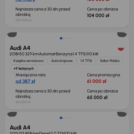
Najniższa cena z 30 dni przed
Cena po obniżce
obniżką
104 000 zł
105 000 zł
Taniej o 1 000 zł
Audi A4
2018
150 329 km
Automat
Benzyna
1.4 TFSI
110 kW
Książka serwisowa
Auta krajowe
1.4 TFSI
Salon Polska
+9 kolejnych
Miesięczna rata
Cena promocyjna
od 387 zł
61 000 zł
Najniższa cena z 30 dni przed
Cena po obniżce
obniżką
65 000 zł
66 000 zł
Audi A4
2012
213 858 km
Diesel
2.0 TDI
100 kW