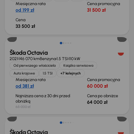
Miesięczna rata
Cena promocyjna
od 199 zł
31 500 zł
Cena
33 500 zł
Taniej o 1 000 zł
Škoda Octavia
2021
146 070 km
Benzyna
1.5 TSI
110 kW
Od pierwszego właściciela
Książka serwisowa
Auta krajowe
1.5 TSI
+7 kolejnych
Miesięczna rata
Cena promocyjna
od 381 zł
60 000 zł
Najniższa cena z 30 dni przed
Cena po obniżce
obniżką
64 000 zł
65 000 zł
Taniej o 1 500 zł
Škoda Octavia