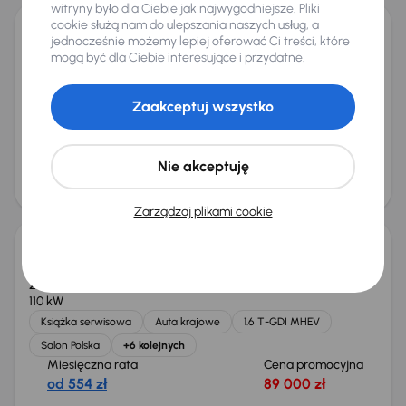
witryny było dla Ciebie jak najwygodniejsze. Pliki
cookie służą nam do ulepszania naszych usług, a
jednocześnie możemy lepiej oferować Ci treści, które
Audi A4
mogą być dla Ciebie interesujące i przydatne.
2015
188 788 km
Automat
Diesel
2.0 TDI
110 kW
2.0 TDI
Automat
Skóra
Navi
+6 kolejnych
Zaakceptuj wszystko
Miesięczna rata
Cena promocyjna
od 280 zł
44 000 zł
Najniższa cena z 30 dni przed
Cena po obniżce
Nie akceptuję
obniżką
47 000 zł
45 000 zł
Taniej o 1 000 zł
Zarządzaj plikami cookie
Kia Sportage 1.6 T-GDI MHEV
2023
67 171 km
Automat
Benzyna + Hybryda
1.6 T-GDI MHEV
110 kW
Książka serwisowa
Auta krajowe
1.6 T-GDI MHEV
Salon Polska
+6 kolejnych
Miesięczna rata
Cena promocyjna
od 554 zł
89 000 zł