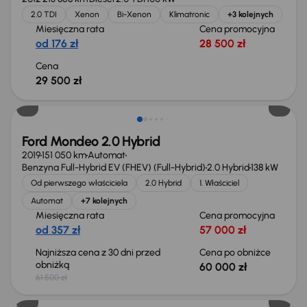
2.0 TDI
Xenon
Bi-Xenon
Klimatronic
+3 kolejnych
Miesięczna rata
Cena promocyjna
od 176 zł
28 500 zł
Cena
29 500 zł
Taniej o 1 500 zł
Ford Mondeo 2.0 Hybrid
2019
151 050 km
Automat
Benzyna Full-Hybrid EV (FHEV) (Full-Hybrid)
2.0 Hybrid
138 kW
Od pierwszego właściciela
2.0 Hybrid
1. Właściciel
Automat
+7 kolejnych
Miesięczna rata
Cena promocyjna
od 357 zł
57 000 zł
Najniższa cena z 30 dni przed
Cena po obniżce
obniżką
60 000 zł
61 500 zł