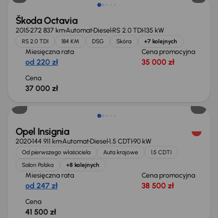
Škoda Octavia
2015
272 837 km
Automat
Diesel
RS 2.0 TDI
135 kW
RS 2.0 TDI
184 KM
DSG
Skóra
+7 kolejnych
Miesięczna rata
Cena promocyjna
od 220 zł
35 000 zł
Cena
37 000 zł
Możliwość odliczenia VAT
Opel Insignia
2020
144 911 km
Automat
Diesel
1.5 CDTI
90 kW
Od pierwszego właściciela
Auta krajowe
1.5 CDTI
Salon Polska
+8 kolejnych
Miesięczna rata
Cena promocyjna
od 247 zł
38 500 zł
Cena
41 500 zł
Taniej o 1 000 zł