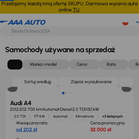
Przebijemy każdą inną ofertę SKUPU. Darmowa wycena auta
online
TU
.
Samochody używane na sprzedaż
Marka i model
Cena
Rata
R
Sortuj według
Zapisz wyszukiwanie
Audi A4
2012
202 705 km
Automat
Diesel
2.0 TDI
130 kW
2.0 TDI
177 KM
Automat
Klimatronic
+3 kolejnych
Miesięczna rata
Cena promocyjna
od 202 zł
32 000 zł