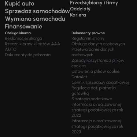
Kupić auto
Przedsiębiorcy i firmy
Oddziały
Sprzedaż samochodów
Kariera
Wymiana samochodu
Finansowanie
Obsługa klienta
Dokumenty prawne
Reklamacje/Skarga
Regulamin strony
Rzecznik praw klientów AAA
Obsługa danych osobowych
AUTO
Przetwarzanie danych
Dokumenty do pobrania
osobowych
Zasady korzystania z plików
cookies
Ustawienia plików cookie
DataAct
Cennik sprzedaży dodatkowej
Regulacje dot. płatności
gotówką
Strategia podatkowa
Informacja o realizowanej
strategii podatkowej za rok
2022
Informacja o realizowanej
strategii podatkowej za rok
2023