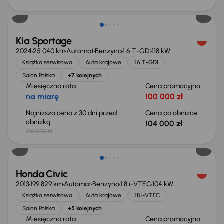
Taniej o 1 000 zł
Kia Sportage
2024
25 040 km
Automat
Benzyna
1.6 T-GDI
118 kW
Książka serwisowa
Auta krajowe
1.6 T-GDI
Salon Polska
+7 kolejnych
Miesięczna rata
Cena promocyjna
na miarę
100 000 zł
Najniższa cena z 30 dni przed
Cena po obniżce
obniżką
104 000 zł
105 000 zł
Taniej o 500 zł
Honda Civic
2013
199 829 km
Automat
Benzyna
1.8 i-VTEC
104 kW
Książka serwisowa
Auta krajowe
1.8 i-VTEC
Salon Polska
+5 kolejnych
Miesięczna rata
Cena promocyjna