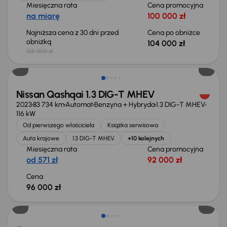
Miesięczna rata
Cena promocyjna
na miarę
100 000 zł
Najniższa cena z 30 dni przed
Cena po obniżce
obniżką
104 000 zł
105 000 zł
Możliwość odliczenia VAT
Nissan Qashqai 1.3 DIG-T MHEV
2023
83 734 km
Automat
Benzyna + Hybryda
1.3 DIG-T MHEV
116 kW
Od pierwszego właściciela
Książka serwisowa
Auta krajowe
1.3 DIG-T MHEV
+10 kolejnych
Miesięczna rata
Cena promocyjna
od 571 zł
92 000 zł
Cena
96 000 zł
Możliwość odliczenia VAT