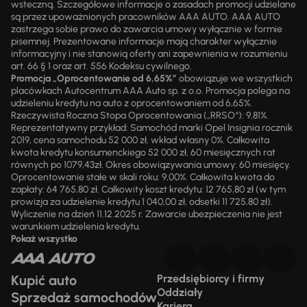
wsteczną. Szczegółowe informacje o zasadach promocji udzielane
są przez upoważnionych pracowników AAA AUTO. AAA AUTO
zastrzega sobie prawo do zawarcia umowy wyłącznie w formie
pisemnej. Prezentowane informacje mają charakter wyłącznie
informacyjny i nie stanowią oferty ani zapewnienia w rozumieniu
art. 66 § 1 oraz art. 556 Kodeksu cywilnego.
Promocja „Oprocentowanie od 6,65%”
obowiązuje we wszystkich
placówkach Autocentrum AAA Auto sp. z o.o. Promocja polega na
udzieleniu kredytu na auto z oprocentowaniem od 6,65%.
Rzeczywista Roczna Stopa Oprocentowania („RRSO“): 9,81%.
Reprezentatywny przykład: Samochód marki Opel Insignia rocznik
2019, cena samochodu 52 000 zł, wkład własny 0%. Całkowita
kwota kredytu konsumenckiego 52 000 zł, 60 miesięcznych rat
równych po 1079,43zł. Okres obowiązywania umowy: 60 miesięcy.
Oprocentowanie stałe w skali roku: 9,00%. Całkowita kwota do
zapłaty: 64 765,80 zł. Całkowity koszt kredytu: 12 765,80 zł (w tym
prowizja za udzielenie kredytu 1 040,00 zł, odsetki 11 725,80 zł).
Wyliczenie na dzień 11.12.2025 r. Zawarcie ubezpieczenia nie jest
warunkiem udzielenia kredytu.
Pokaż wszystko
Kupić auto
Przedsiębiorcy i firmy
Oddziały
Sprzedaż samochodów
Kariera