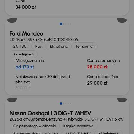
Cena
34 000 zł
Taniej o 1 000 zł
Ford Mondeo
2015
268 188 km
Diesel
2.0 TDCI
110 kW
2.0 TDCI
Navi
Klimatronic
Tempomat
+2 kolejnych
Miesięczna rata
Cena promocyjna
od 173 zł
28 000 zł
Najniższa cena z 30 dni przed
Cena po obniżce
obniżką
29 000 zł
30 000 zł
Od nowego taniej o 36 775 zł
Nissan Qashqai 1.3 DIG-T MHEV
2025
8 km
Automat
Benzyna + Hybryda
1.3 DIG-T MHEV
116 kW
Od pierwszego właściciela
Książka serwisowa
Samochód demonstracyjny
1.3 DIG-T MHEV
+9 kolejnych