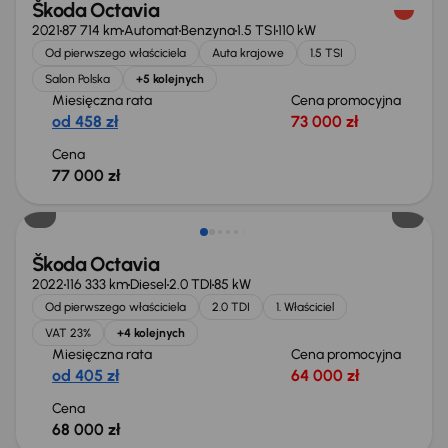
Škoda Octavia
2021
87 714 km
Automat
Benzyna
1.5 TSI
110 kW
Od pierwszego właściciela
Auta krajowe
1.5 TSI
Salon Polska
+5 kolejnych
Miesięczna rata
Cena promocyjna
od 458 zł
73 000 zł
Cena
77 000 zł
Możliwość odliczenia VAT
Škoda Octavia
2022
116 333 km
Diesel
2.0 TDI
85 kW
Od pierwszego właściciela
2.0 TDI
1. Właściciel
VAT 23%
+4 kolejnych
Miesięczna rata
Cena promocyjna
od 405 zł
64 000 zł
Cena
68 000 zł
Taniej o 1 000 zł