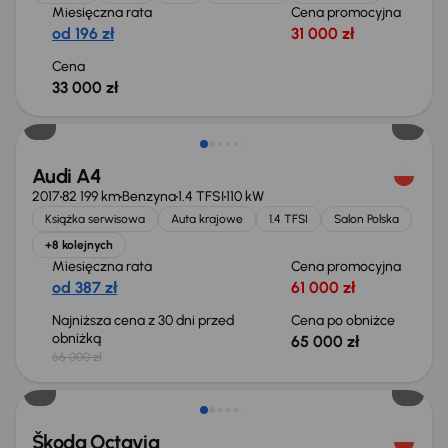
Miesięczna rata
Cena promocyjna
od 196 zł
31 000 zł
Cena
33 000 zł
Taniej o 1 000 zł
Audi A4
2017
82 199 km
Benzyna
1.4 TFSI
110 kW
Książka serwisowa
Auta krajowe
1.4 TFSI
Salon Polska
+8 kolejnych
Miesięczna rata
Cena promocyjna
od 387 zł
61 000 zł
Najniższa cena z 30 dni przed
Cena po obniżce
obniżką
65 000 zł
66 000 zł
Świeżo skupione
Škoda Octavia