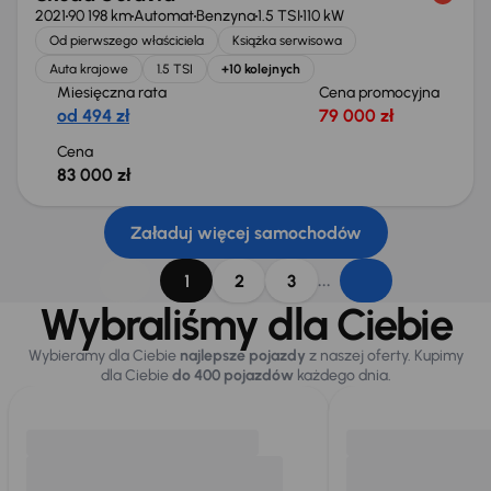
2021
90 198 km
Automat
Benzyna
1.5 TSI
110 kW
Od pierwszego właściciela
Książka serwisowa
Auta krajowe
1.5 TSI
+10 kolejnych
Miesięczna rata
Cena promocyjna
od 494 zł
79 000 zł
Cena
83 000 zł
Załaduj więcej samochodów
...
1
2
3
Wybraliśmy dla Ciebie
Wybieramy dla Ciebie
najlepsze pojazdy
z naszej oferty. Kupimy
dla Ciebie
do 400 pojazdów
każdego dnia.