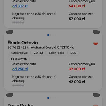
Miesięczna rata
Cena promocyjna
od 339 zł
54 000 zł
Najniższa cena z 30 dni przed
Cena po obniżce
obniżką
57 000 zł
58 500 zł
Taniej o 2 500 zł
Škoda Octavia
2017
232 432 km
Automat
Diesel
2.0 TDI
110 kW
Auta krajowe
2.0 TDI
Salon Polska
DSG
+4 kolejnych
Miesięczna rata
Cena promocyjna
od 250 zł
39 000 zł
Najniższa cena z 30 dni przed
Cena po obniżce
obniżką
42 000 zł
44 500 zł
Taniej o 700 zł
Dacia Duster