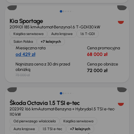
Kia Sportage
2019
101 185 km
Automat
Benzyna
1.6 T-GDI
130 kW
Książka serwisowa
Auta krajowe
1.6 T-GDI
Salon Polska
+7 kolejnych
Miesięczna rata
Cena promocyjna
od 429 zł
68 000 zł
Najniższa cena z 30 dni przed
Cena po obniżce
obniżką
72 000 zł
73 000 zł
Możliwość odliczenia VAT
Škoda Octavia 1.5 TSI e-tec
2023
92 166 km
Automat
Benzyna + Hybryda
1.5 TSI e-tec
110 kW
Od pierwszego właściciela
Książka serwisowa
Auta krajowe
1.5 TSI e-tec
+7 kolejnych