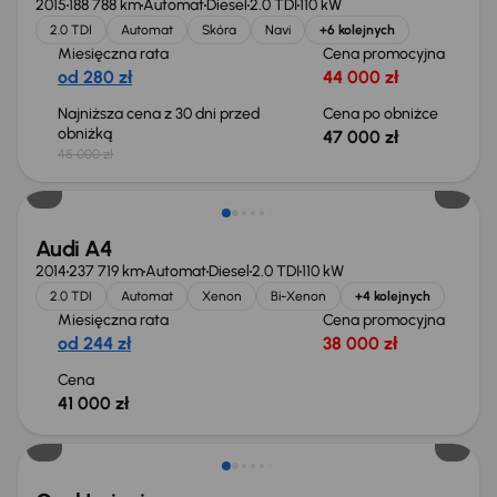
2015
188 788 km
Automat
Diesel
2.0 TDI
110 kW
2.0 TDI
Automat
Skóra
Navi
+6 kolejnych
Miesięczna rata
Cena promocyjna
od 280 zł
44 000 zł
Najniższa cena z 30 dni przed
Cena po obniżce
obniżką
47 000 zł
45 000 zł
Audi A4
2014
237 719 km
Automat
Diesel
2.0 TDI
110 kW
2.0 TDI
Automat
Xenon
Bi-Xenon
+4 kolejnych
Miesięczna rata
Cena promocyjna
od 244 zł
38 000 zł
Cena
41 000 zł