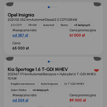
Opel Insignia
2021
132 052 km
Automat
Diesel
2.0 CDTI
128 kW
2.0 CDTI
174 KM
Automat
Skóra
+5 kolejnych
Miesięczna rata
Cena promocyjna
od 387 zł
61 000 zł
Cena
65 000 zł
Taniej o 1 000 zł
Kia Sportage 1.6 T-GDI MHEV
2023
67 171 km
Automat
Benzyna + Hybryda
1.6 T-GDI MHEV
110 kW
Książka serwisowa
Auta krajowe
1.6 T-GDI MHEV
Salon Polska
+6 kolejnych
Miesięczna rata
Cena promocyjna
od 554 zł
89 000 zł