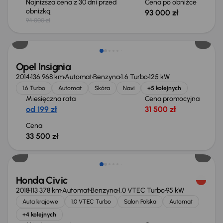
Najniższa cena z 30 dni przed
Cena po obniżce
obniżką
93 000 zł
94 000 zł
Opel Insignia
2014
136 968 km
Automat
Benzyna
1.6 Turbo
125 kW
1.6 Turbo
Automat
Skóra
Navi
+5 kolejnych
Miesięczna rata
Cena promocyjna
od 199 zł
31 500 zł
Cena
33 500 zł
Taniej o 1 500 zł
Honda Civic
2018
113 378 km
Automat
Benzyna
1.0 VTEC Turbo
95 kW
Auta krajowe
1.0 VTEC Turbo
Salon Polska
Automat
+4 kolejnych