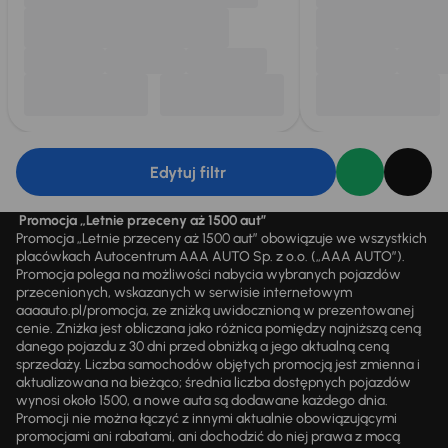
Edytuj filtr
Promocja „Letnie przeceny aż 1500 aut”
Promocja „Letnie przeceny aż 1500 aut” obowiązuje we wszystkich
placówkach Autocentrum AAA AUTO Sp. z o.o. („AAA AUTO”).
Promocja polega na możliwości nabycia wybranych pojazdów
przecenionych, wskazanych w serwisie internetowym
aaaauto.pl/promocja, ze zniżką uwidocznioną w prezentowanej
cenie. Zniżka jest obliczana jako różnica pomiędzy najniższą ceną
danego pojazdu z 30 dni przed obniżką a jego aktualną ceną
sprzedaży. Liczba samochodów objętych promocją jest zmienna i
aktualizowana na bieżąco; średnia liczba dostępnych pojazdów
wynosi około 1500, a nowe auta są dodawane każdego dnia.
Promocji nie można łączyć z innymi aktualnie obowiązującymi
promocjami ani rabatami, ani dochodzić do niej prawa z mocą