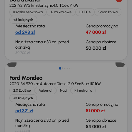
2021
92 975 km
Benzyna
1.0 TCe
67 kW
Książka serwisowa
Auta krajowe
1.0 TCe
Salon Polska
+6 kolejnych
Miesięczna rata
Cena promocyjna
od 298 zł
47 000 zł
Najniższa cena z 30 dni przed
Cena po obniżce
obniżką
50 000 zł
50 700 zł
Taniej o 1 000 zł
Ford Mondeo
2020
134 920 km
Automat
Diesel
2.0 EcoBlue
110 kW
2.0 EcoBlue
Automat
Navi
Klimatronic
+3 kolejnych
Miesięczna rata
Cena promocyjna
od 321 zł
51 000 zł
Najniższa cena z 30 dni przed
Cena po obniżce
obniżką
54 000 zł
55 000 zł