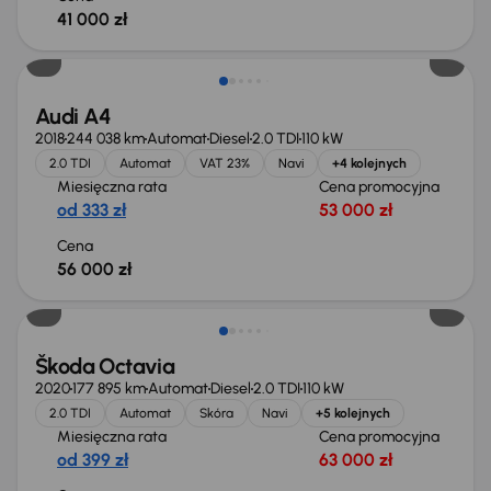
41 000 zł
Możliwość odliczenia VAT
Audi A4
2018
244 038 km
Automat
Diesel
2.0 TDI
110 kW
2.0 TDI
Automat
VAT 23%
Navi
+4 kolejnych
Miesięczna rata
Cena promocyjna
od 333 zł
53 000 zł
Cena
56 000 zł
Škoda Octavia
2020
177 895 km
Automat
Diesel
2.0 TDI
110 kW
2.0 TDI
Automat
Skóra
Navi
+5 kolejnych
Miesięczna rata
Cena promocyjna
od 399 zł
63 000 zł