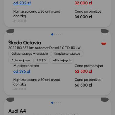
od 202 zł
32 000 zł
Najniższa cena z 30 dni przed
Cena po obniżce
obniżką
34 000 zł
34 500 zł
Świeżo skupione
Škoda Octavia
2022
180 857 km
Automat
Diesel
2.0 TDI
110 kW
Od pierwszego właściciela
Książka serwisowa
Auta krajowe
2.0 TDI
+8 kolejnych
Miesięczna rata
Cena promocyjna
od 396 zł
62 500 zł
Najniższa cena z 30 dni przed
Cena po obniżce
obniżką
66 500 zł
68 000 zł
Audi A4