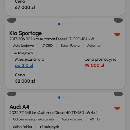
Cena
67 000 zł
Kia Sportage
2017
206 902 km
Automat
Diesel
1.7 CRDi
104 kW
Auta krajowe
1.7 CRDi
Salon Polska
Automat
+6 kolejnych
Miesięczna rata
Cena promocyjna
od 310 zł
49 000 zł
Cena
52 000 zł
Taniej o 1 000 zł
Audi A4
2022
77 348 km
Automat
Diesel
40 TDI
150 kW
4x4
Od pierwszego właściciela
Auta krajowe
40 TDI
Salon Polska
+7 kolejnych