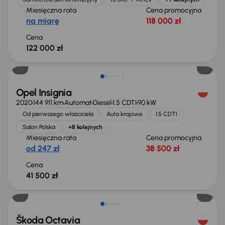
Miesięczna rata
Cena promocyjna
na miarę
118 000 zł
Cena
122 000 zł
Możliwość odliczenia VAT
Opel Insignia
2020
144 911 km
Automat
Diesel
1.5 CDTI
90 kW
Od pierwszego właściciela
Auta krajowe
1.5 CDTI
Salon Polska
+8 kolejnych
Miesięczna rata
Cena promocyjna
od 247 zł
38 500 zł
Cena
41 500 zł
Škoda Octavia