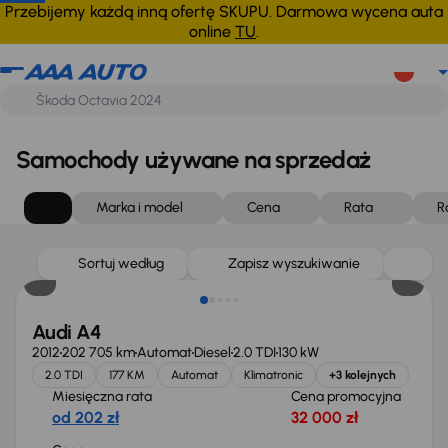
Przebijemy każdą inną ofertę SKUPU. Darmowa wycena auta
online
TU
.
Samochody używane na sprzedaż
Marka i model
Cena
Rata
R
Sortuj według
Zapisz wyszukiwanie
Audi A4
2012
202 705 km
Automat
Diesel
2.0 TDI
130 kW
2.0 TDI
177 KM
Automat
Klimatronic
+3 kolejnych
Miesięczna rata
Cena promocyjna
od 202 zł
32 000 zł