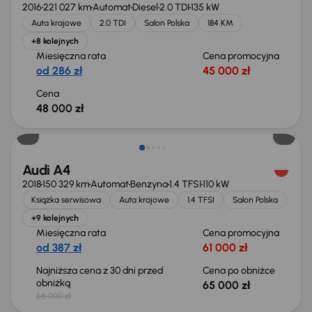
2016
221 027 km
Automat
Diesel
2.0 TDI
135 kW
Auta krajowe
2.0 TDI
Salon Polska
184 KM
+8 kolejnych
Miesięczna rata
Cena promocyjna
od 286 zł
45 000 zł
Cena
48 000 zł
Taniej o 1 000 zł
Audi A4
2018
150 329 km
Automat
Benzyna
1.4 TFSI
110 kW
Książka serwisowa
Auta krajowe
1.4 TFSI
Salon Polska
+9 kolejnych
Miesięczna rata
Cena promocyjna
od 387 zł
61 000 zł
Najniższa cena z 30 dni przed
Cena po obniżce
obniżką
65 000 zł
66 000 zł