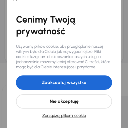
Chcę otrzymywać informacje o ofertach rabatowych
Na e-mail
(opcjonalnie)
Cenimy Twoją
Na numer telefonu
(opcjonalnie)
prywatność
Wyślij zapytanie
Zwracamy uwagę, że umówienie spotkania nie jest równoznaczne z rezerwacją
ani zagwarantowaną dostępnością pojazdu. AURES Holdings a.s., z siedzibą
Używamy plików cookie, aby przeglądanie naszej
Dopraváků 874/15, Čimice, 184 00 Praga 8, będzie przechowywać i przetwarzać
Twoje dane osobowe zgodnie z zasadami ochrony i przetwarzania
danych
witryny było dla Ciebie jak najwygodniejsze. Pliki
osobowych
.
cookie służą nam do ulepszania naszych usług, a
jednocześnie możemy lepiej oferować Ci treści, które
Wybraliśmy dla Ciebie
mogą być dla Ciebie interesujące i przydatne.
Wybieramy dla Ciebie
najlepsze pojazdy
z naszej oferty. Kupimy
dla Ciebie
do 400 pojazdów
każdego dnia.
Zaakceptuj wszystko
Nie akceptuję
Zarządzaj plikami cookie