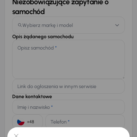
Niezobowiązujące zapytanie o
samochód
Wybierz markę i model
Opis żądanego samochodu
Opisz samochód
*
Link do ogłoszenia w innym serwisie
Dane kontaktowe
Imię i nazwisko
*
Telefon
*
+48
E-mail
*