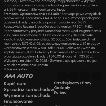
pisemnej. Prezentowane informacje mają charakter wyłącznie
informacyjny i nie stanowią oferty ani zapewnienia w rozumieniu
art. 66 § 1 oraz art. 556 Kodeksu cywilnego.
Promocja „Oprocentowanie od 6,65%”
obowiązuje we wszystkich
placówkach Autocentrum AAA Auto sp. z o.o. Promocja polega na
udzieleniu kredytu na auto z oprocentowaniem od 6,65%.
Rzeczywista Roczna Stopa Oprocentowania („RRSO“): 9,81%.
Reprezentatywny przykład: Samochód marki Opel Insignia rocznik
2019, cena samochodu 52 000 zł, wkład własny 0%. Całkowita
kwota kredytu konsumenckiego 52 000 zł, 60 miesięcznych rat
równych po 1079,43zł. Okres obowiązywania umowy: 60 miesięcy.
Oprocentowanie stałe w skali roku: 9,00%. Całkowita kwota do
zapłaty: 64 765,80 zł. Całkowity koszt kredytu: 12 765,80 zł (w tym
prowizja za udzielenie kredytu 1 040,00 zł, odsetki 11 725,80 zł).
Wyliczenie na dzień 11.12.2025 r. Zawarcie ubezpieczenia nie jest
warunkiem udzielenia kredytu.
Pokaż wszystko
Kupić auto
Przedsiębiorcy i firmy
Oddziały
Sprzedaż samochodów
Kariera
Wymiana samochodu
Finansowanie