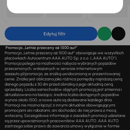
Edytuj filtr
Promocja „Letnie przeceny aż 1500 aut”
Promocja „Letnie przeceny aż 1500 aut” obowiązuje we wszystkich
placówkach Autocentrum AAA AUTO Sp. z o.o. („AAA AUTO”).
Promocja polega na możliwości nabycia wybranych pojazdów
przecenionych, wskazanych w serwisie internetowym
aaaauto.pl/promocja, ze zniżką uwidocznioną w prezentowanej
cenie. Zniżka jest obliczana jako różnica pomiędzy najniższą ceną
danego pojazdu z 30 dni przed obniżką a jego aktualną ceną
sprzedaży. Liczba samochodów objętych promocją jest zmienna i
aktualizowana na bieżąco; średnia liczba dostępnych pojazdów
wynosi około 1500, a nowe auta są dodawane każdego dnia.
Promocji nie można łączyć z innymi aktualnie obowiązującymi
promocjami ani rabatami, ani dochodzić do niej prawa z mocą
wsteczną. Szczegółowe informacje o zasadach promocji udzielane
są przez upoważnionych pracowników AAA AUTO. AAA AUTO
zastrzega sobie prawo do zawarcia umowy wyłącznie w formie