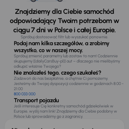
Znajdziemy dla Ciebie samochód
odpowiadający Twoim potrzebom w
ciągu 7 dni w Polsce i całej Europie.
Spróbuj dostosować filtr lub wyszukać ponownie.
Podaj nam kilka szczegółów, a zrobimy
wszystko, co w naszej mocy.
Spróbuj zmienić parametry lub zostaw to nam! Codziennie
skupujemy [[dailyCarsBuy-pl]] aut – dlaczego nie mielibyśmy
odkupić właśnie Twojego?
Nie znalazłeś tego, czego szukałeś?
Zadzwoń do nas bezpłatnie, a chętnie Ci pomożemy.
Jesteśmy do Twojej dyspozycji codziennie w godzinach 8:00 -
21:00
800 033 000
Transport pojazdu
Jeśli interesuje Cię konkretny samochód gdziekolwiek w
Europie, wyślij nam link! Znajdziemy dla Ciebie podobny w
Polsce lub sprowadzimy go z zagranicy.