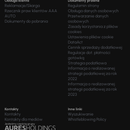
Obsługa klienta
Dokumenty prawne
Reklamacje/Skarga
Regulamin strony
Rzecznik praw klientów AAA
Obsługa danych osobowych
AUTO
Przetwarzanie danych
Dokumenty do pobrania
osobowych
Zasady korzystania z plików
cookies
Ustawienia plików cookie
DataAct
Cennik sprzedaży dodatkowej
Regulacje dot. płatności
gotówką
Strategia podatkowa
Informacja o realizowanej
strategii podatkowej za rok
2022
Informacja o realizowanej
strategii podatkowej za rok
2023
Kontakty
Inne linki
Kontakty
Wyszukiwanie
Kontakty dla mediów
Whistleblowing Policy
Jesteśmy częścią grupy