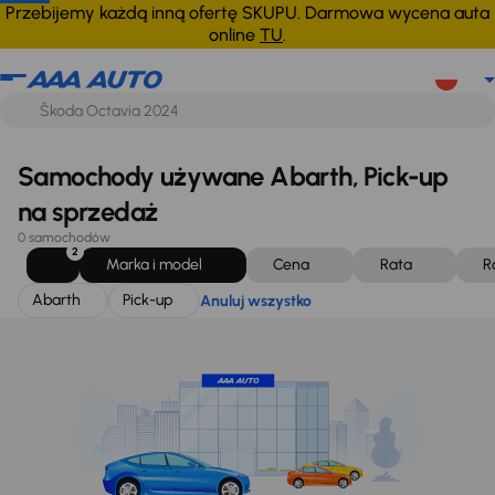
Abarth
Pick-up
Anuluj wszystko
Przebijemy każdą inną ofertę SKUPU. Darmowa wycena auta
online
TU
.
Samochody używane Abarth, Pick-up
na sprzedaż
0 samochodów
2
Marka i model
Cena
Rata
R
Abarth
Pick-up
Anuluj wszystko