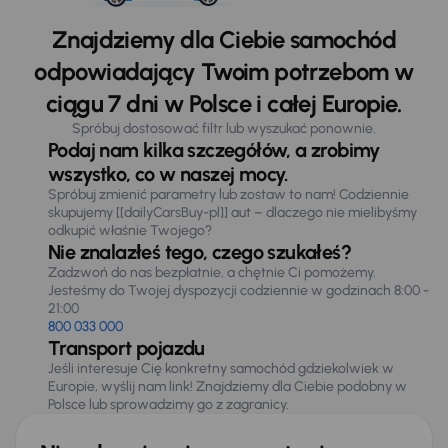
Znajdziemy dla Ciebie samochód
odpowiadający Twoim potrzebom w
ciągu 7 dni w Polsce i całej Europie.
Spróbuj dostosować filtr lub wyszukać ponownie.
Podaj nam kilka szczegółów, a zrobimy
wszystko, co w naszej mocy.
Spróbuj zmienić parametry lub zostaw to nam! Codziennie
skupujemy [[dailyCarsBuy-pl]] aut – dlaczego nie mielibyśmy
odkupić właśnie Twojego?
Nie znalazłeś tego, czego szukałeś?
Zadzwoń do nas bezpłatnie, a chętnie Ci pomożemy.
Jesteśmy do Twojej dyspozycji codziennie w godzinach 8:00 -
21:00
800 033 000
Transport pojazdu
Jeśli interesuje Cię konkretny samochód gdziekolwiek w
Europie, wyślij nam link! Znajdziemy dla Ciebie podobny w
Polsce lub sprowadzimy go z zagranicy.