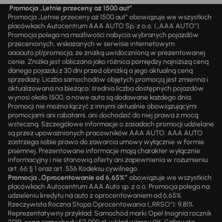
Promocja „Letnie przeceny aż 1500 aut”
Promocja „Letnie przeceny aż 1500 aut” obowiązuje we wszystkich
placówkach Autocentrum AAA AUTO Sp. z o.o. („AAA AUTO”).
Promocja polega na możliwości nabycia wybranych pojazdów
przecenionych, wskazanych w serwisie internetowym
aaaauto.pl/promocja, ze zniżką uwidocznioną w prezentowanej
cenie. Zniżka jest obliczana jako różnica pomiędzy najniższą ceną
danego pojazdu z 30 dni przed obniżką a jego aktualną ceną
sprzedaży. Liczba samochodów objętych promocją jest zmienna i
aktualizowana na bieżąco; średnia liczba dostępnych pojazdów
wynosi około 1500, a nowe auta są dodawane każdego dnia.
Promocji nie można łączyć z innymi aktualnie obowiązującymi
promocjami ani rabatami, ani dochodzić do niej prawa z mocą
wsteczną. Szczegółowe informacje o zasadach promocji udzielane
są przez upoważnionych pracowników AAA AUTO. AAA AUTO
zastrzega sobie prawo do zawarcia umowy wyłącznie w formie
pisemnej. Prezentowane informacje mają charakter wyłącznie
informacyjny i nie stanowią oferty ani zapewnienia w rozumieniu
art. 66 § 1 oraz art. 556 Kodeksu cywilnego.
Promocja „Oprocentowanie od 6,65%”
obowiązuje we wszystkich
placówkach Autocentrum AAA Auto sp. z o.o. Promocja polega na
udzieleniu kredytu na auto z oprocentowaniem od 6,65%.
Rzeczywista Roczna Stopa Oprocentowania („RRSO“): 9,81%.
Reprezentatywny przykład: Samochód marki Opel Insignia rocznik