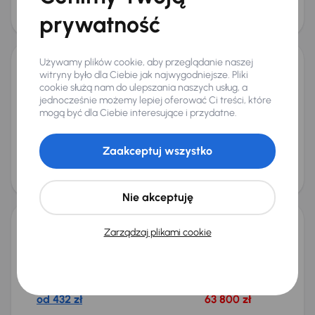
obniżką
74 500 zł
prywatność
82 800 zł
Używamy plików cookie, aby przeglądanie naszej
witryny było dla Ciebie jak najwygodniejsze. Pliki
Abarth 595
cookie służą nam do ulepszania naszych usług, a
2020
34 293 km
Benzyna
Turismo
121 kW
jednocześnie możemy lepiej oferować Ci treści, które
Turismo
mogą być dla Ciebie interesujące i przydatne.
Miesięczna rata
Cena promocyjna
od 405 zł
57 000 zł
Zaakceptuj wszystko
Cena
68 000 zł
Nie akceptuję
Zarządzaj plikami cookie
Abarth 595
2021
45 122 km
Benzyna
Turismo
121 kW
Książka serwisowa
Turismo
Miesięczna rata
Cena promocyjna
od 432 zł
63 800 zł