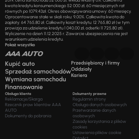
2019, cena samochodu 52 000 zł, wkład własny 0%. Całkowita
kwota kredytu konsumenckiego 52 000 zł, 60 miesięcznych rat
równych po 1079,43zł. Okres obowiązywania umowy: 60 miesięcy.
Oprocentowanie stałe w skali roku: 9,00%. Całkowita kwota do
zapłaty: 64 765,80 zł. Całkowity koszt kredytu: 12 765,80 zł (w tym
prowizja za udzielenie kredytu 1 040,00 zł, odsetki 11 725,80 zł).
Wyliczenie na dzień 11.12.2025 r. Zawarcie ubezpieczenia nie jest
warunkiem udzielenia kredytu.
Pokaż wszystko
Kupić auto
Przedsiębiorcy i firmy
Oddziały
Sprzedaż samochodów
Kariera
Wymiana samochodu
Finansowanie
Obsługa klienta
Dokumenty prawne
Reklamacje/Skarga
Regulamin strony
Rzecznik praw klientów AAA
Obsługa danych osobowych
AUTO
Przetwarzanie danych
Dokumenty do pobrania
osobowych
Zasady korzystania z plików
cookies
Ustawienia plików cookie
DataAct