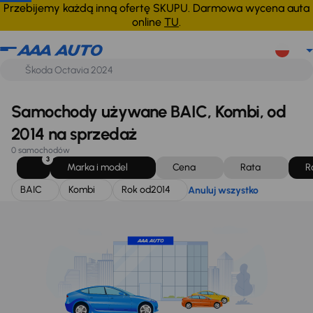
BAIC
Kombi
Rok od
2014
Anuluj wszystko
Przebijemy każdą inną ofertę SKUPU. Darmowa wycena auta
online
TU
.
Samochody używane BAIC, Kombi, od
2014 na sprzedaż
0 samochodów
3
Marka i model
Cena
Rata
R
BAIC
Kombi
Rok od
2014
Anuluj wszystko