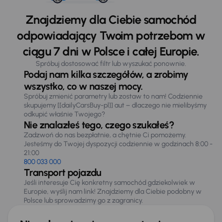
Znajdziemy dla Ciebie samochód
odpowiadający Twoim potrzebom w
ciągu 7 dni w Polsce i całej Europie.
Spróbuj dostosować filtr lub wyszukać ponownie.
Podaj nam kilka szczegółów, a zrobimy
wszystko, co w naszej mocy.
Spróbuj zmienić parametry lub zostaw to nam! Codziennie
skupujemy [[dailyCarsBuy-pl]] aut – dlaczego nie mielibyśmy
odkupić właśnie Twojego?
Nie znalazłeś tego, czego szukałeś?
Zadzwoń do nas bezpłatnie, a chętnie Ci pomożemy.
Jesteśmy do Twojej dyspozycji codziennie w godzinach 8:00 -
21:00
800 033 000
Transport pojazdu
Jeśli interesuje Cię konkretny samochód gdziekolwiek w
Europie, wyślij nam link! Znajdziemy dla Ciebie podobny w
Polsce lub sprowadzimy go z zagranicy.