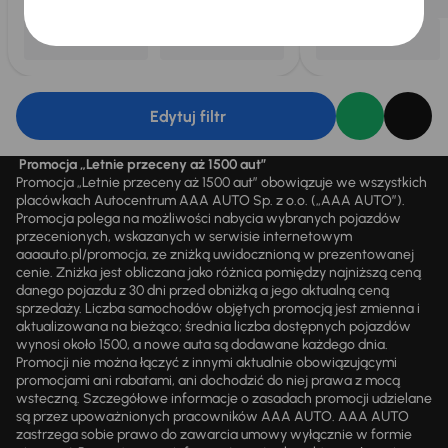
Edytuj filtr
Promocja „Letnie przeceny aż 1500 aut”
Promocja „Letnie przeceny aż 1500 aut” obowiązuje we wszystkich
placówkach Autocentrum AAA AUTO Sp. z o.o. („AAA AUTO”).
Promocja polega na możliwości nabycia wybranych pojazdów
przecenionych, wskazanych w serwisie internetowym
aaaauto.pl/promocja, ze zniżką uwidocznioną w prezentowanej
cenie. Zniżka jest obliczana jako różnica pomiędzy najniższą ceną
danego pojazdu z 30 dni przed obniżką a jego aktualną ceną
sprzedaży. Liczba samochodów objętych promocją jest zmienna i
aktualizowana na bieżąco; średnia liczba dostępnych pojazdów
wynosi około 1500, a nowe auta są dodawane każdego dnia.
Promocji nie można łączyć z innymi aktualnie obowiązującymi
promocjami ani rabatami, ani dochodzić do niej prawa z mocą
wsteczną. Szczegółowe informacje o zasadach promocji udzielane
są przez upoważnionych pracowników AAA AUTO. AAA AUTO
zastrzega sobie prawo do zawarcia umowy wyłącznie w formie