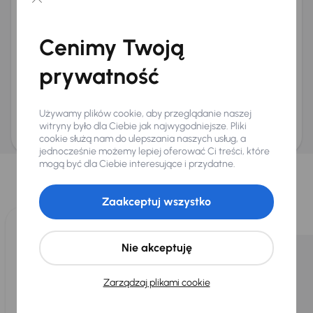
Chcę otrzymywać informacje o ofertach rabatowych
Na e-mail
(opcjonalnie)
Cenimy Twoją
Na numer telefonu
(opcjonalnie)
prywatność
Wyślij zapytanie
Zwracamy uwagę, że umówienie spotkania nie jest równoznaczne z rezerwacją
ani zagwarantowaną dostępnością pojazdu. AURES Holdings a.s., z siedzibą
Używamy plików cookie, aby przeglądanie naszej
Dopraváků 874/15, Čimice, 184 00 Praga 8, będzie przechowywać i przetwarzać
Twoje dane osobowe zgodnie z zasadami ochrony i przetwarzania
danych
witryny było dla Ciebie jak najwygodniejsze. Pliki
osobowych
.
cookie służą nam do ulepszania naszych usług, a
jednocześnie możemy lepiej oferować Ci treści, które
Wybraliśmy dla Ciebie
mogą być dla Ciebie interesujące i przydatne.
Wybieramy dla Ciebie
najlepsze pojazdy
z naszej oferty. Kupimy
dla Ciebie
do 400 pojazdów
każdego dnia.
Zaakceptuj wszystko
Nie akceptuję
Zarządzaj plikami cookie