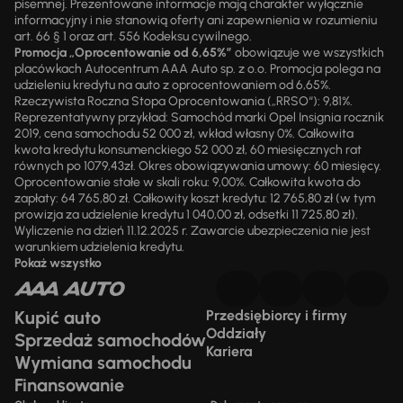
pisemnej. Prezentowane informacje mają charakter wyłącznie
informacyjny i nie stanowią oferty ani zapewnienia w rozumieniu
art. 66 § 1 oraz art. 556 Kodeksu cywilnego.
Promocja „Oprocentowanie od 6,65%”
obowiązuje we wszystkich
placówkach Autocentrum AAA Auto sp. z o.o. Promocja polega na
udzieleniu kredytu na auto z oprocentowaniem od 6,65%.
Rzeczywista Roczna Stopa Oprocentowania („RRSO“): 9,81%.
Reprezentatywny przykład: Samochód marki Opel Insignia rocznik
2019, cena samochodu 52 000 zł, wkład własny 0%. Całkowita
kwota kredytu konsumenckiego 52 000 zł, 60 miesięcznych rat
równych po 1079,43zł. Okres obowiązywania umowy: 60 miesięcy.
Oprocentowanie stałe w skali roku: 9,00%. Całkowita kwota do
zapłaty: 64 765,80 zł. Całkowity koszt kredytu: 12 765,80 zł (w tym
prowizja za udzielenie kredytu 1 040,00 zł, odsetki 11 725,80 zł).
Wyliczenie na dzień 11.12.2025 r. Zawarcie ubezpieczenia nie jest
warunkiem udzielenia kredytu.
Pokaż wszystko
Kupić auto
Przedsiębiorcy i firmy
Oddziały
Sprzedaż samochodów
Kariera
Wymiana samochodu
Finansowanie