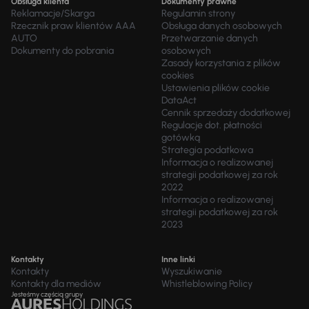
Obsługa klienta
Dokumenty prawne
Reklamacje/Skarga
Regulamin strony
Rzecznik praw klientów AAA
Obsługa danych osobowych
AUTO
Przetwarzanie danych
Dokumenty do pobrania
osobowych
Zasady korzystania z plików
cookies
Ustawienia plików cookie
DataAct
Cennik sprzedaży dodatkowej
Regulacje dot. płatności
gotówką
Strategia podatkowa
Informacja o realizowanej
strategii podatkowej za rok
2022
Informacja o realizowanej
strategii podatkowej za rok
2023
Kontakty
Inne linki
Kontakty
Wyszukiwanie
Kontakty dla mediów
Whistleblowing Policy
Jesteśmy częścią grupy