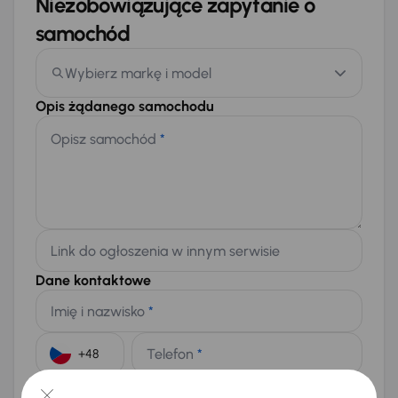
Niezobowiązujące zapytanie o
samochód
Wybierz markę i model
Opis żądanego samochodu
Opisz samochód
*
Link do ogłoszenia w innym serwisie
Dane kontaktowe
Imię i nazwisko
*
Telefon
*
+48
E-mail
*