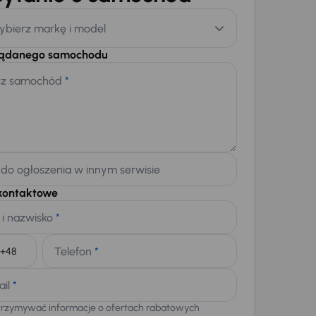
ybierz markę i model
żądanego samochodu
sz samochód
*
 do ogłoszenia w innym serwisie
kontaktowe
 i nazwisko
*
Telefon
*
+48
ail
*
trzymywać informacje o ofertach rabatowych