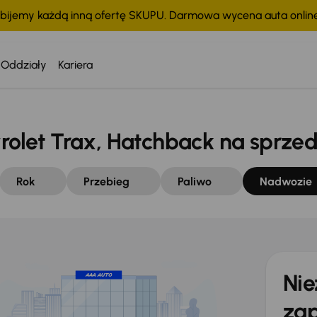
bijemy każdą inną ofertę SKUPU. Darmowa wycena auta onli
o
Oddziały
Kariera
let Trax, Hatchback na sprze
Rok
Przebieg
Paliwo
Nadwozie
Nie
zap