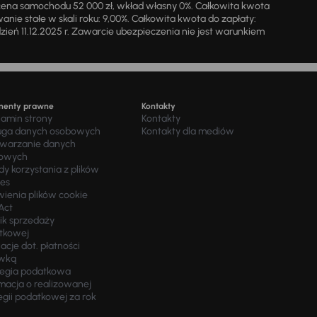
cena samochodu 52 000 zł, wkład własny 0%. Całkowita kwota
ie stałe w skali roku: 9,00%. Całkowita kwota do zapłaty:
a dzień 11.12.2025 r. Zawarcie ubezpieczenia nie jest warunkiem
menty prawne
Kontakty
lamin strony
Kontakty
uga danych osobowych
Kontakty dla mediów
twarzanie danych
owych
y korzystania z plików
ies
wienia plików cookie
Act
ik sprzedaży
tkowej
acje dot. płatności
wką
tegia podatkowa
macja o realizowanej
egii podatkowej za rok