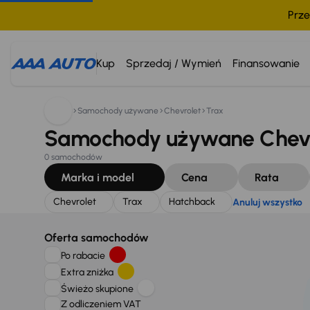
Prze
Szukam:
Chevrolet
Trax
Hatchback
Anuluj wszystk
Kup
Sprzedaj / Wymień
Finansowanie
Samochody używane
Chevrolet
Trax
Samochody używane Chevro
0 samochodów
Marka i model
Cena
Rata
Chevrolet
Trax
Hatchback
Anuluj wszystko
Oferta samochodów
Po rabacie
Extra zniżka
Świeżo skupione
Z odliczeniem VAT