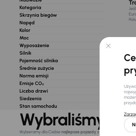
Tr
Kategoria
Jeś
Eur
Skrzynia biegów
Pol
Napęd
Kolor
Moc
Wyposażenie
Silnik
Ce
Pojemność silnika
pr
Średnie zużycie
Norma emisji
Emisje CO₂
Używam
Liczba drzwi
najwyg
możemy
Siedzenia
przyd
Stan samochodu
Wybraliśmy dla 
Zarząd
N
Wybieramy dla Ciebie
najlepsze pojazdy
z naszej oferty. Kupi