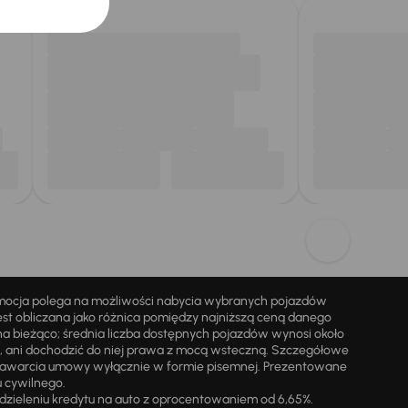
omocja polega na możliwości nabycia wybranych pojazdów
st obliczana jako różnica pomiędzy najniższą ceną danego
na bieżąco; średnia liczba dostępnych pojazdów wynosi około
i, ani dochodzić do niej prawa z mocą wsteczną. Szczegółowe
zawarcia umowy wyłącznie w formie pisemnej. Prezentowane
u cywilnego.
zieleniu kredytu na auto z oprocentowaniem od 6,65%.