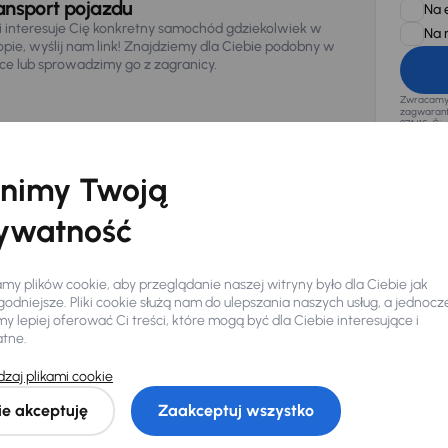
ansport pojazdu
Na 
li interesuje Cię konkretny samochód gdziekolwiek w
Na 
opie, wyślij nam link! Znajdziemy dla Ciebie podobny w
sce lub sprowadzimy go z zagranicy.
Zwracamy u
zagwaranto
874/15, Či
osobowe z
nimy Twoją
ywatność
y plików cookie, aby przeglądanie naszej witryny było dla Ciebie jak
odniejsze. Pliki cookie służą nam do ulepszania naszych usług, a jednocz
 lepiej oferować Ci treści, które mogą być dla Ciebie interesujące i
atne.
Ciebie
zaj plikami cookie
ie akceptuję
Zaakceptuj wszystko
my dla Ciebie
do 400 pojazdów
każdego dnia.