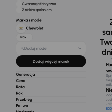
Gwarancja fabryczna
Z niskim spalaniem
Marka i model
Chevrolet
sa
Trax
Two
Dodaj model
dni
Dodaj więcej marek
Po
ws
Generacja
Spr
sku
Cena
odk
Rata
Ni
Rok
Zad
Przebieg
Jes
- 21
Paliwo
800
Nadwozie