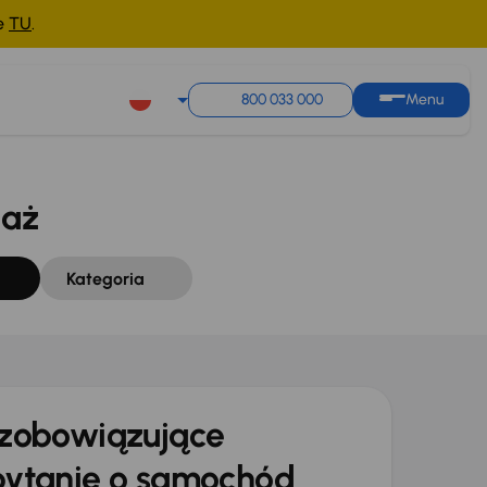
ne
TU
.
Sortuj według
Zapisz wyszukiwanie
800 033 000
Menu
daż
Kategoria
zobowiązujące
ytanie o samochód