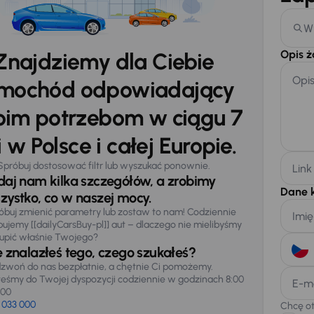
W
Opis 
Znajdziemy dla Ciebie
Opi
mochód odpowiadający
im potrzebom w ciągu 7
 w Polsce i całej Europie.
Spróbuj dostosować filtr lub wyszukać ponownie.
Link
daj nam kilka szczegółów, a zrobimy
Dane 
zystko, co w naszej mocy.
óbuj zmienić parametry lub zostaw to nam! Codziennie
Imię
pujemy [[dailyCarsBuy-pl]] aut – dlaczego nie mielibyśmy
upić właśnie Twojego?
e znalazłeś tego, czego szukałeś?
zwoń do nas bezpłatnie, a chętnie Ci pomożemy.
teśmy do Twojej dyspozycji codziennie w godzinach 8:00
E-m
:00
 033 000
Chcę o