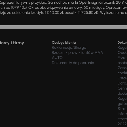
eprezentatywny przykład: Samochód marki Opel Insignia rocznik 2019, 
ch po 1079,43zł. Okres obowiązywania umowy: 60 miesięcy. Oprocentowan
zja za udzielenie kredytu 1 040,00 zł, odsetki 11 725,80 zł). Wyliczenie n
orcy i firmy
Obsługa klienta
Doku
Reklamacje/Skarga
Regu
Rzecznik praw klientów AAA
Obsł
AUTO
Prze
Dokumenty do pobrania
osob
Zasad
cook
Usta
Data
Cenn
doda
Regul
gotó
Stra
Infor
strat
2022