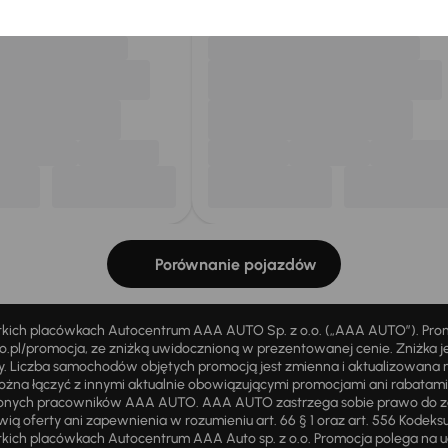
Porównanie pojazdów
stkich placówkach Autocentrum AAA AUTO Sp. z o.o. („AAA AUTO”). Pr
pl/promocja, ze zniżką uwidocznioną w prezentowanej cenie. Zniżka je
ży. Liczba samochodów objętych promocją jest zmienna i aktualizowana 
ożna łączyć z innymi aktualnie obowiązującymi promocjami ani rabatam
żnionych pracowników AAA AUTO. AAA AUTO zastrzega sobie prawo do 
ią oferty ani zapewnienia w rozumieniu art. 66 § 1 oraz art. 556 Kodeks
ich placówkach Autocentrum AAA Auto sp. z o.o. Promocja polega na ud