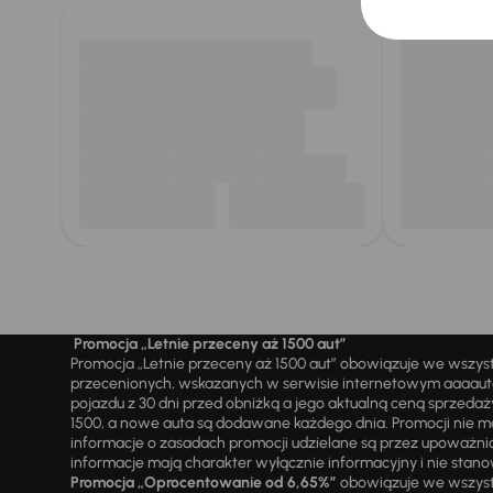
Promocja „Letnie przeceny aż 1500 aut”
Promocja „Letnie przeceny aż 1500 aut” obowiązuje we wszy
przecenionych, wskazanych w serwisie internetowym aaaauto.
pojazdu z 30 dni przed obniżką a jego aktualną ceną sprzeda
1500, a nowe auta są dodawane każdego dnia. Promocji nie m
informacje o zasadach promocji udzielane są przez upowa
informacje mają charakter wyłącznie informacyjny i nie stanow
Promocja „Oprocentowanie od 6,65%”
obowiązuje we wszystk