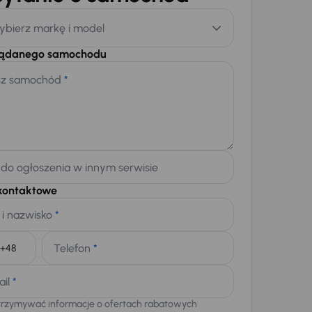
ybierz markę i model
żądanego samochodu
sz samochód
*
 do ogłoszenia w innym serwisie
kontaktowe
 i nazwisko
*
Telefon
*
+48
ail
*
trzymywać informacje o ofertach rabatowych