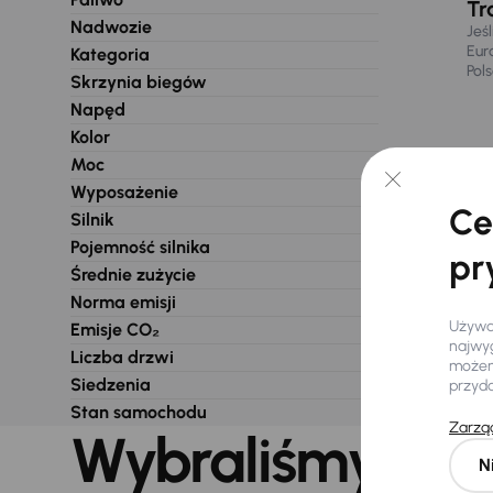
Tr
Nadwozie
Jeś
Eur
Kategoria
Pol
Skrzynia biegów
Napęd
Kolor
Moc
Wyposażenie
Ce
Silnik
Pojemność silnika
pr
Średnie zużycie
Norma emisji
Używam
Emisje CO₂
najwyg
Liczba drzwi
możemy
Siedzenia
przyd
Stan samochodu
Zarząd
Wybraliśmy dla 
N