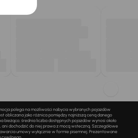
omocja polega na możliwości nabycia wybranych pojazdów
st obliczana jako różnica pomiędzy najniższą ceną danego
na bieżąco; średnia liczba dostępnych pojazdów wynosi około
i, ani dochodzić do niej prawa z mocą wsteczną. Szczegółowe
zawarcia umowy wyłącznie w formie pisemnej. Prezentowane
u cywilnego.