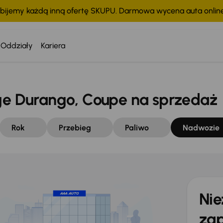
bijemy każdą inną ofertę SKUPU. Darmowa wycena auta onli
Oddziały
Kariera
 Durango, Coupe na sprzedaż
Rok
Przebieg
Paliwo
Nadwozie
Nie
zap