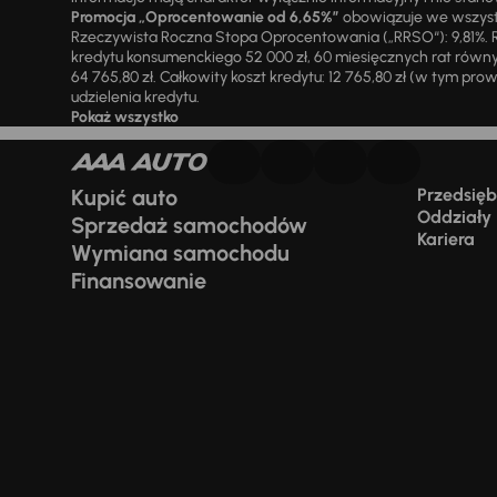
Promocja „Oprocentowanie od 6,65%”
obowiązuje we wszystk
Rzeczywista Roczna Stopa Oprocentowania („RRSO“): 9,81%. R
kredytu konsumenckiego 52 000 zł, 60 miesięcznych rat równy
64 765,80 zł. Całkowity koszt kredytu: 12 765,80 zł (w tym prowi
udzielenia kredytu.
Pokaż wszystko
Kupić auto
Przedsiębi
Oddziały
Sprzedaż samochodów
Kariera
Wymiana samochodu
Finansowanie