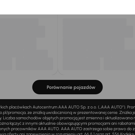
my dla Ciebie
do 400 pojazdów
każdego dnia.
Porównanie pojazdów
stkich placówkach Autocentrum AAA AUTO Sp. z o.o. („AAA AUTO”). Pr
pl/promocja, ze zniżką uwidocznioną w prezentowanej cenie. Zniżka je
ży. Liczba samochodów objętych promocją jest zmienna i aktualizowana 
ożna łączyć z innymi aktualnie obowiązującymi promocjami ani rabatam
żnionych pracowników AAA AUTO. AAA AUTO zastrzega sobie prawo do 
ią oferty ani zapewnienia w rozumieniu art. 66 § 1 oraz art. 556 Kodeks