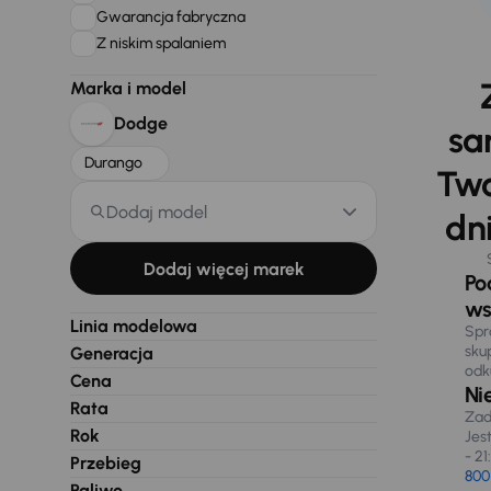
Gwarancja fabryczna
Z niskim spalaniem
Marka i model
Dodge
sa
Durango
Two
Dodaj model
dni
Dodaj więcej marek
Po
ws
Linia modelowa
Spr
sku
Generacja
odk
Cena
Ni
Rata
Zad
Rok
Jes
- 21
Przebieg
800
Paliwo