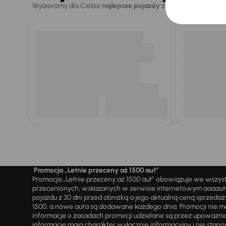
Wybieramy dla Ciebie
najlepsze pojazdy
z naszej oferty. Kupi
Promocja „Letnie przeceny aż 1500 aut”
Promocja „Letnie przeceny aż 1500 aut” obowiązuje we wszy
przecenionych, wskazanych w serwisie internetowym aaaauto.
pojazdu z 30 dni przed obniżką a jego aktualną ceną sprzeda
1500, a nowe auta są dodawane każdego dnia. Promocji nie m
informacje o zasadach promocji udzielane są przez upowa
informacje mają charakter wyłącznie informacyjny i nie stanow