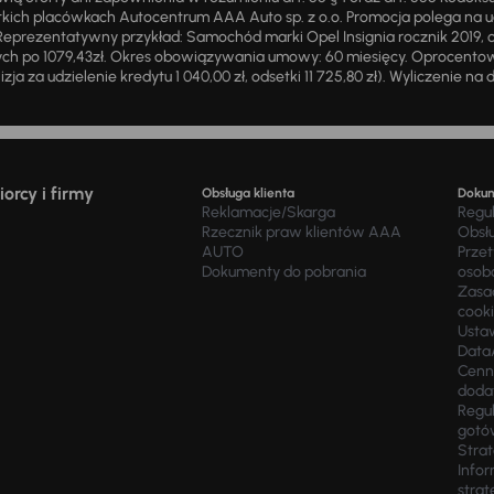
ich placówkach Autocentrum AAA Auto sp. z o.o. Promocja polega na ud
eprezentatywny przykład: Samochód marki Opel Insignia rocznik 2019, 
ch po 1079,43zł. Okres obowiązywania umowy: 60 miesięcy. Oprocentowan
zja za udzielenie kredytu 1 040,00 zł, odsetki 11 725,80 zł). Wyliczenie n
orcy i firmy
Obsługa klienta
Doku
Reklamacje/Skarga
Regu
Rzecznik praw klientów AAA
Obsł
AUTO
Prze
Dokumenty do pobrania
osob
Zasad
cook
Usta
Data
Cenn
doda
Regul
gotó
Stra
Infor
strat