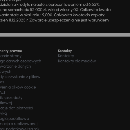
zieleniu kredytu na auto z oprocentowaniem od 6,65%.
cena samochodu 52 000 zł, wkład własny 0%. Całkowita kwota
ie stałe w skali roku: 9,00%. Całkowita kwota do zapłaty:
a dzień 11.12.2025 r. Zawarcie ubezpieczenia nie jest warunkiem
menty prawne
Kontakty
lamin strony
Kontakty
uga danych osobowych
Kontakty dla mediów
twarzanie danych
owych
y korzystania z plików
ies
wienia plików cookie
Act
ik sprzedaży
tkowej
acje dot. płatności
wką
tegia podatkowa
macja o realizowanej
egii podatkowej za rok