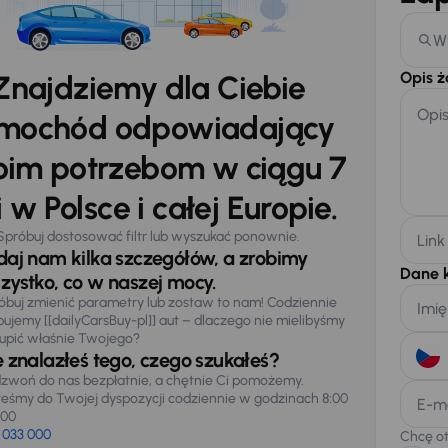
W
Opis 
Znajdziemy dla Ciebie
Opi
mochód odpowiadający
im potrzebom w ciągu 7
 w Polsce i całej Europie.
Spróbuj dostosować filtr lub wyszukać ponownie.
Link
daj nam kilka szczegółów, a zrobimy
Dane 
zystko, co w naszej mocy.
óbuj zmienić parametry lub zostaw to nam! Codziennie
Imię
pujemy [[dailyCarsBuy-pl]] aut – dlaczego nie mielibyśmy
upić właśnie Twojego?
e znalazłeś tego, czego szukałeś?
zwoń do nas bezpłatnie, a chętnie Ci pomożemy.
teśmy do Twojej dyspozycji codziennie w godzinach 8:00
E-m
:00
 033 000
Chcę o