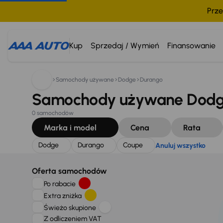
Prze
Szukam:
Dodge
Durango
Coupe
Anuluj wszystko
Kup
Sprzedaj / Wymień
Finansowanie
Samochody używane
Dodge
Durango
Samochody używane Dodge
0 samochodów
Marka i model
Cena
Rata
Dodge
Durango
Coupe
Anuluj wszystko
Oferta samochodów
Po rabacie
Extra zniżka
Świeżo skupione
Z odliczeniem VAT