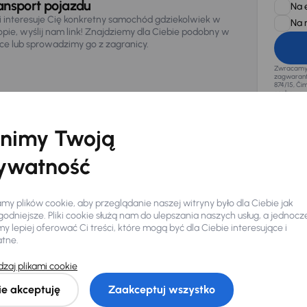
ansport pojazdu
Na 
li interesuje Cię konkretny samochód gdziekolwiek w
Na 
opie, wyślij nam link! Znajdziemy dla Ciebie podobny w
sce lub sprowadzimy go z zagranicy.
Zwracamy u
zagwaranto
874/15, Či
osobowe z
nimy Twoją
ywatność
y plików cookie, aby przeglądanie naszej witryny było dla Ciebie jak
odniejsze. Pliki cookie służą nam do ulepszania naszych usług, a jednocz
 lepiej oferować Ci treści, które mogą być dla Ciebie interesujące i
atne.
zaj plikami cookie
Ciebie
ie akceptuję
Zaakceptuj wszystko