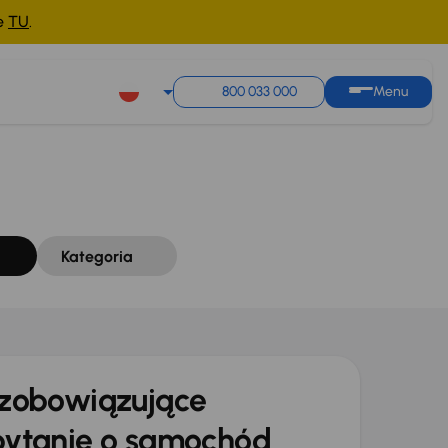
ne
TU
.
Sortuj według
Zapisz wyszukiwanie
800 033 000
Menu
Kategoria
zobowiązujące
ytanie o samochód