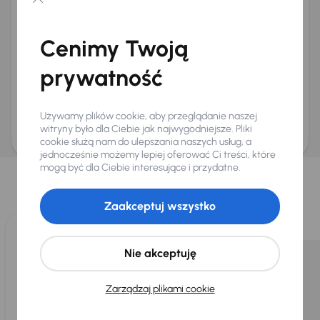
Chcę otrzymywać informacje o ofertach rabatowych
Na e-mail
(opcjonalnie)
Cenimy Twoją
Na numer telefonu
(opcjonalnie)
prywatność
Wyślij zapytanie
Zwracamy uwagę, że umówienie spotkania nie jest równoznaczne z rezerwacją
ani zagwarantowaną dostępnością pojazdu. AURES Holdings a.s., z siedzibą
Używamy plików cookie, aby przeglądanie naszej
Dopraváků 874/15, Čimice, 184 00 Praga 8, będzie przechowywać i przetwarzać
Twoje dane osobowe zgodnie z zasadami ochrony i przetwarzania
danych
witryny było dla Ciebie jak najwygodniejsze. Pliki
osobowych
.
cookie służą nam do ulepszania naszych usług, a
jednocześnie możemy lepiej oferować Ci treści, które
Wybraliśmy dla Ciebie
mogą być dla Ciebie interesujące i przydatne.
Wybieramy dla Ciebie
najlepsze pojazdy
z naszej oferty. Kupimy
dla Ciebie
do 400 pojazdów
każdego dnia.
Zaakceptuj wszystko
Nie akceptuję
Zarządzaj plikami cookie