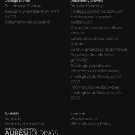
Obsługa klienta
Dokumenty prawne
Reklamacje/Skarga
Regulamin strony
Rzecznik praw klientów AAA
Obsługa danych osobowych
AUTO
Przetwarzanie danych
Dokumenty do pobrania
osobowych
Zasady korzystania z plików
cookies
Ustawienia plików cookie
DataAct
Cennik sprzedaży dodatkowej
Regulacje dot. płatności
gotówką
Strategia podatkowa
Informacja o realizowanej
strategii podatkowej za rok
2022
Informacja o realizowanej
strategii podatkowej za rok
2023
Kontakty
Inne linki
Kontakty
Wyszukiwanie
Kontakty dla mediów
Whistleblowing Policy
Jesteśmy częścią grupy