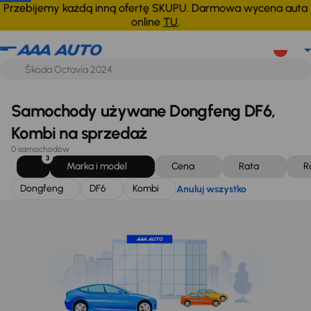
Dongfeng
DF6
Kombi
Anuluj wszystko
Przebijemy każdą inną ofertę SKUPU. Darmowa wycena auta
online
TU
.
Samochody używane Dongfeng DF6,
Kombi na sprzedaż
0 samochodów
3
Marka i model
Cena
Rata
R
Dongfeng
DF6
Kombi
Anuluj wszystko