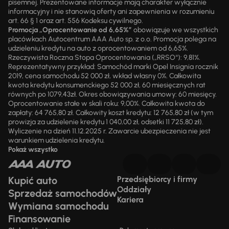
pisemnej. Prezentowane informacje mają charakter wyłącznie
informacyjny i nie stanowią oferty ani zapewnienia w rozumieniu
art. 66 § 1 oraz art. 556 Kodeksu cywilnego.
Promocja „Oprocentowanie od 6,65%”
obowiązuje we wszystkich
placówkach Autocentrum AAA Auto sp. z o.o. Promocja polega na
udzieleniu kredytu na auto z oprocentowaniem od 6,65%.
Rzeczywista Roczna Stopa Oprocentowania („RRSO“): 9,81%.
Reprezentatywny przykład: Samochód marki Opel Insignia rocznik
2019, cena samochodu 52 000 zł, wkład własny 0%. Całkowita
kwota kredytu konsumenckiego 52 000 zł, 60 miesięcznych rat
równych po 1079,43zł. Okres obowiązywania umowy: 60 miesięcy.
Oprocentowanie stałe w skali roku: 9,00%. Całkowita kwota do
zapłaty: 64 765,80 zł. Całkowity koszt kredytu: 12 765,80 zł (w tym
prowizja za udzielenie kredytu 1 040,00 zł, odsetki 11 725,80 zł).
Wyliczenie na dzień 11.12.2025 r. Zawarcie ubezpieczenia nie jest
warunkiem udzielenia kredytu.
Pokaż wszystko
Kupić auto
Przedsiębiorcy i firmy
Oddziały
Sprzedaż samochodów
Kariera
Wymiana samochodu
Finansowanie