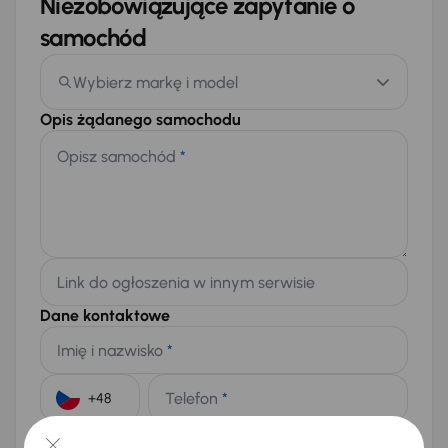
Niezobowiązujące zapytanie o
samochód
Wybierz markę i model
Opis żądanego samochodu
Opisz samochód
*
Link do ogłoszenia w innym serwisie
Dane kontaktowe
Imię i nazwisko
*
Telefon
*
+48
E-mail
*