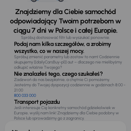
Znajdziemy dla Ciebie samochód
odpowiadający Twoim potrzebom w
ciągu 7 dni w Polsce i całej Europie.
Spróbuj dostosować filtr lub wyszukać ponownie.
Podaj nam kilka szczegółów, a zrobimy
wszystko, co w naszej mocy.
Spróbuj zmienić parametry lub zostaw to nam! Codziennie
skupujemy [[dailyCarsBuy-pl]] aut – dlaczego nie mielibyśmy
odkupić właśnie Twojego?
Nie znalazłeś tego, czego szukałeś?
Zadzwoń do nas bezpłatnie, a chętnie Ci pomożemy.
Jesteśmy do Twojej dyspozycji codziennie w godzinach 8:00 -
21:00
800 033 000
Transport pojazdu
Jeśli interesuje Cię konkretny samochód gdziekolwiek w
Europie, wyślij nam link! Znajdziemy dla Ciebie podobny w
Polsce lub sprowadzimy go z zagranicy.