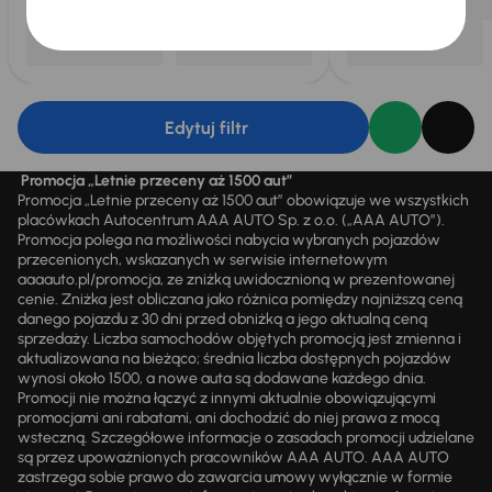
Edytuj filtr
Promocja „Letnie przeceny aż 1500 aut”
Promocja „Letnie przeceny aż 1500 aut” obowiązuje we wszystkich
placówkach Autocentrum AAA AUTO Sp. z o.o. („AAA AUTO”).
Promocja polega na możliwości nabycia wybranych pojazdów
przecenionych, wskazanych w serwisie internetowym
aaaauto.pl/promocja, ze zniżką uwidocznioną w prezentowanej
cenie. Zniżka jest obliczana jako różnica pomiędzy najniższą ceną
danego pojazdu z 30 dni przed obniżką a jego aktualną ceną
sprzedaży. Liczba samochodów objętych promocją jest zmienna i
aktualizowana na bieżąco; średnia liczba dostępnych pojazdów
wynosi około 1500, a nowe auta są dodawane każdego dnia.
Promocji nie można łączyć z innymi aktualnie obowiązującymi
promocjami ani rabatami, ani dochodzić do niej prawa z mocą
wsteczną. Szczegółowe informacje o zasadach promocji udzielane
są przez upoważnionych pracowników AAA AUTO. AAA AUTO
zastrzega sobie prawo do zawarcia umowy wyłącznie w formie