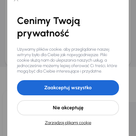
Chcę otrzymywać informacje o ofertach rabatowych
Na e-mail
(opcjonalnie)
Cenimy Twoją
Na numer telefonu
(opcjonalnie)
prywatność
Wyślij zapytanie
Zwracamy uwagę, że umówienie spotkania nie jest równoznaczne z rezerwacją
ani zagwarantowaną dostępnością pojazdu. AURES Holdings a.s., z siedzibą
Używamy plików cookie, aby przeglądanie naszej
Dopraváků 874/15, Čimice, 184 00 Praga 8, będzie przechowywać i przetwarzać
Twoje dane osobowe zgodnie z zasadami ochrony i przetwarzania
danych
witryny było dla Ciebie jak najwygodniejsze. Pliki
osobowych
.
cookie służą nam do ulepszania naszych usług, a
jednocześnie możemy lepiej oferować Ci treści, które
Wybraliśmy dla Ciebie
mogą być dla Ciebie interesujące i przydatne.
Wybieramy dla Ciebie
najlepsze pojazdy
z naszej oferty. Kupimy
dla Ciebie
do 400 pojazdów
każdego dnia.
Zaakceptuj wszystko
Nie akceptuję
Zarządzaj plikami cookie