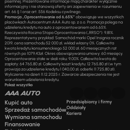
pisemnej. Prezentowane informacje mają charakter wyłącznie
informacyjny i nie stanowią oferty ani zapewnienia w rozumieniu
art. 66 § 1 oraz art. 556 Kodeksu cywilnego.
Promocja „Oprocentowanie od 6,65%”
obowiązuje we wszystkich
placówkach Autocentrum AAA Auto sp. z o.o. Promocja polega na
udzieleniu kredytu na auto z oprocentowaniem od 6,65%.
Rzeczywista Roczna Stopa Oprocentowania („RRSO“): 9,81%.
Reprezentatywny przykład: Samochód marki Opel Insignia rocznik
2019, cena samochodu 52 000 zł, wkład własny 0%. Całkowita
kwota kredytu konsumenckiego 52 000 zł, 60 miesięcznych rat
równych po 1079,43zł. Okres obowiązywania umowy: 60 miesięcy.
Oprocentowanie stałe w skali roku: 9,00%. Całkowita kwota do
zapłaty: 64 765,80 zł. Całkowity koszt kredytu: 12 765,80 zł (w tym
prowizja za udzielenie kredytu 1 040,00 zł, odsetki 11 725,80 zł).
Wyliczenie na dzień 11.12.2025 r. Zawarcie ubezpieczenia nie jest
warunkiem udzielenia kredytu.
Pokaż wszystko
Kupić auto
Przedsiębiorcy i firmy
Oddziały
Sprzedaż samochodów
Kariera
Wymiana samochodu
Finansowanie