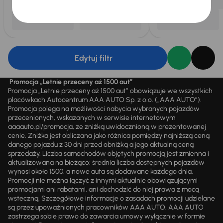
Edytuj filtr
Promocja „Letnie przeceny aż 1500 aut”
Promocja „Letnie przeceny aż 1500 aut” obowiązuje we wszystkich
placówkach Autocentrum AAA AUTO Sp. z o.o. („AAA AUTO”).
Promocja polega na możliwości nabycia wybranych pojazdów
przecenionych, wskazanych w serwisie internetowym
aaaauto.pl/promocja, ze zniżką uwidocznioną w prezentowanej
cenie. Zniżka jest obliczana jako różnica pomiędzy najniższą ceną
danego pojazdu z 30 dni przed obniżką a jego aktualną ceną
sprzedaży. Liczba samochodów objętych promocją jest zmienna i
aktualizowana na bieżąco; średnia liczba dostępnych pojazdów
wynosi około 1500, a nowe auta są dodawane każdego dnia.
Promocji nie można łączyć z innymi aktualnie obowiązującymi
promocjami ani rabatami, ani dochodzić do niej prawa z mocą
wsteczną. Szczegółowe informacje o zasadach promocji udzielane
są przez upoważnionych pracowników AAA AUTO. AAA AUTO
zastrzega sobie prawo do zawarcia umowy wyłącznie w formie