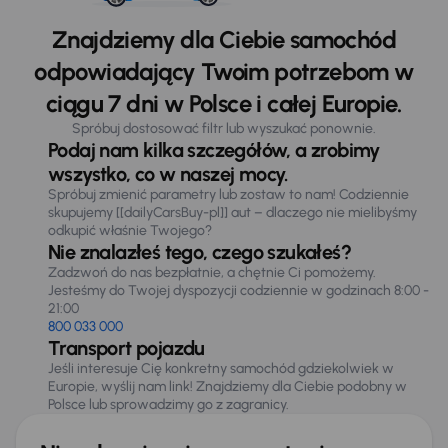
Znajdziemy dla Ciebie samochód
odpowiadający Twoim potrzebom w
ciągu 7 dni w Polsce i całej Europie.
Spróbuj dostosować filtr lub wyszukać ponownie.
Podaj nam kilka szczegółów, a zrobimy
wszystko, co w naszej mocy.
Spróbuj zmienić parametry lub zostaw to nam! Codziennie
skupujemy [[dailyCarsBuy-pl]] aut – dlaczego nie mielibyśmy
odkupić właśnie Twojego?
Nie znalazłeś tego, czego szukałeś?
Zadzwoń do nas bezpłatnie, a chętnie Ci pomożemy.
Jesteśmy do Twojej dyspozycji codziennie w godzinach 8:00 -
21:00
800 033 000
Transport pojazdu
Jeśli interesuje Cię konkretny samochód gdziekolwiek w
Europie, wyślij nam link! Znajdziemy dla Ciebie podobny w
Polsce lub sprowadzimy go z zagranicy.