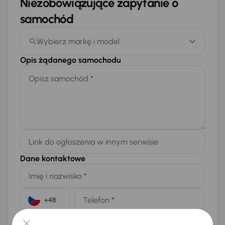
Niezobowiązujące zapytanie o
samochód
Wybierz markę i model
Opis żądanego samochodu
Opisz samochód
*
Link do ogłoszenia w innym serwisie
Dane kontaktowe
Imię i nazwisko
*
Telefon
*
+48
E-mail
*