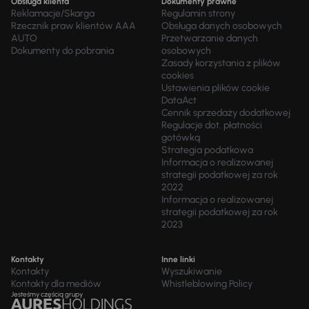
Obsługa klienta
Dokumenty prawne
Reklamacje/Skarga
Regulamin strony
Rzecznik praw klientów AAA
Obsługa danych osobowych
AUTO
Przetwarzanie danych
Dokumenty do pobrania
osobowych
Zasady korzystania z plików
cookies
Ustawienia plików cookie
DataAct
Cennik sprzedaży dodatkowej
Regulacje dot. płatności
gotówką
Strategia podatkowa
Informacja o realizowanej
strategii podatkowej za rok
2022
Informacja o realizowanej
strategii podatkowej za rok
2023
Kontakty
Inne linki
Kontakty
Wyszukiwanie
Kontakty dla mediów
Whistleblowing Policy
Jesteśmy częścią grupy