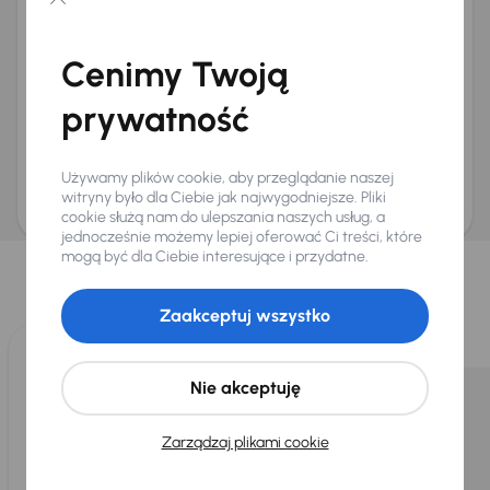
Chcę otrzymywać informacje o ofertach rabatowych
Na e-mail
(opcjonalnie)
Cenimy Twoją
Na numer telefonu
(opcjonalnie)
prywatność
Wyślij zapytanie
Zwracamy uwagę, że umówienie spotkania nie jest równoznaczne z rezerwacją
ani zagwarantowaną dostępnością pojazdu. AURES Holdings a.s., z siedzibą
Używamy plików cookie, aby przeglądanie naszej
Dopraváků 874/15, Čimice, 184 00 Praga 8, będzie przechowywać i przetwarzać
Twoje dane osobowe zgodnie z zasadami ochrony i przetwarzania
danych
witryny było dla Ciebie jak najwygodniejsze. Pliki
osobowych
.
cookie służą nam do ulepszania naszych usług, a
jednocześnie możemy lepiej oferować Ci treści, które
Wybraliśmy dla Ciebie
mogą być dla Ciebie interesujące i przydatne.
Wybieramy dla Ciebie
najlepsze pojazdy
z naszej oferty. Kupimy
dla Ciebie
do 400 pojazdów
każdego dnia.
Zaakceptuj wszystko
Nie akceptuję
Zarządzaj plikami cookie