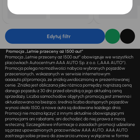
Edytuj filtr
Promocja „Letnie przeceny aż 1500 aut”
Promocja „Letnie przeceny aż 1500 aut” obowiązuje we wszystkich
placówkach Autocentrum AAA AUTO Sp. z o.o. („AAA AUTO”).
Promocja polega na możliwości nabycia wybranych pojazdów
przecenionych, wskazanych w serwisie internetowym
aaaauto.pl/promocja, ze zniżką uwidocznioną w prezentowanej
cenie. Zniżka jest obliczana jako różnica pomiędzy najniższą ceną
danego pojazdu z 30 dni przed obniżką a jego aktualną ceną
sprzedaży. Liczba samochodów objętych promocją jest zmienna i
aktualizowana na bieżąco; średnia liczba dostępnych pojazdów
wynosi około 1500, a nowe auta są dodawane każdego dnia.
Promocji nie można łączyć z innymi aktualnie obowiązującymi
promocjami ani rabatami, ani dochodzić do niej prawa z mocą
wsteczną. Szczegółowe informacje o zasadach promocji udzielane
są przez upoważnionych pracowników AAA AUTO. AAA AUTO
zastrzega sobie prawo do zawarcia umowy wyłącznie w formie