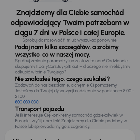
Znajdziemy dla Ciebie samochód
odpowiadający Twoim potrzebom w
ciągu 7 dni w Polsce i całej Europie.
Spróbuj dostosować filtr lub wyszukać ponownie.
Podaj nam kilka szczegółów, a zrobimy
wszystko, co w naszej mocy.
Spróbuj zmienić parametry lub zostaw to nam! Codziennie
skupujemy [[dailyCarsBuy-pl]] aut – dlaczego nie mielibyśmy
odkupić właśnie Twojego?
Nie znalazłeś tego, czego szukałeś?
Zadzwoń do nas bezpłatnie, a chętnie Ci pomożemy.
Jesteśmy do Twojej dyspozycji codziennie w godzinach 8:00 -
21:00
800 033 000
Transport pojazdu
Jeśli interesuje Cię konkretny samochód gdziekolwiek w
Europie, wyślij nam link! Znajdziemy dla Ciebie podobny w
Polsce lub sprowadzimy go z zagranicy.