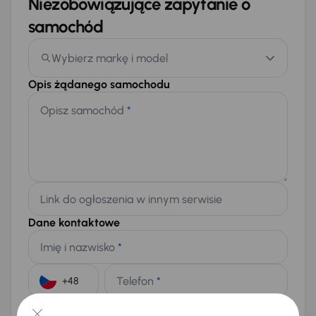
Niezobowiązujące zapytanie o
samochód
Wybierz markę i model
Opis żądanego samochodu
Opisz samochód
*
Link do ogłoszenia w innym serwisie
Dane kontaktowe
Imię i nazwisko
*
Telefon
*
+48
E-mail
*