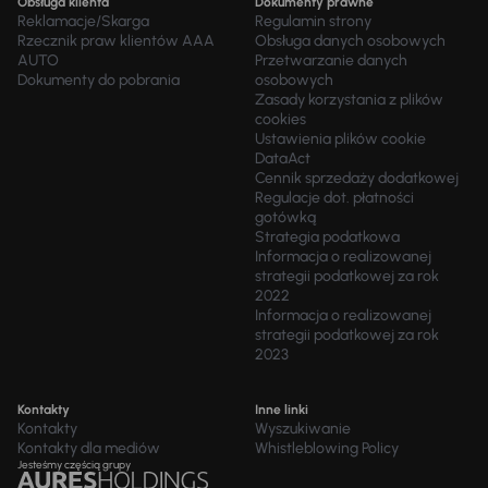
Obsługa klienta
Dokumenty prawne
Reklamacje/Skarga
Regulamin strony
Rzecznik praw klientów AAA
Obsługa danych osobowych
AUTO
Przetwarzanie danych
Dokumenty do pobrania
osobowych
Zasady korzystania z plików
cookies
Ustawienia plików cookie
DataAct
Cennik sprzedaży dodatkowej
Regulacje dot. płatności
gotówką
Strategia podatkowa
Informacja o realizowanej
strategii podatkowej za rok
2022
Informacja o realizowanej
strategii podatkowej za rok
2023
Kontakty
Inne linki
Kontakty
Wyszukiwanie
Kontakty dla mediów
Whistleblowing Policy
Jesteśmy częścią grupy