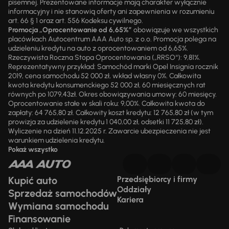
pisemnej. Prezentowane informacje mają charakter wyłącznie
informacyjny i nie stanowią oferty ani zapewnienia w rozumieniu
art. 66 § 1 oraz art. 556 Kodeksu cywilnego.
Promocja „Oprocentowanie od 6,65%”
obowiązuje we wszystkich
placówkach Autocentrum AAA Auto sp. z o.o. Promocja polega na
udzieleniu kredytu na auto z oprocentowaniem od 6,65%.
Rzeczywista Roczna Stopa Oprocentowania („RRSO“): 9,81%.
Reprezentatywny przykład: Samochód marki Opel Insignia rocznik
2019, cena samochodu 52 000 zł, wkład własny 0%. Całkowita
kwota kredytu konsumenckiego 52 000 zł, 60 miesięcznych rat
równych po 1079,43zł. Okres obowiązywania umowy: 60 miesięcy.
Oprocentowanie stałe w skali roku: 9,00%. Całkowita kwota do
zapłaty: 64 765,80 zł. Całkowity koszt kredytu: 12 765,80 zł (w tym
prowizja za udzielenie kredytu 1 040,00 zł, odsetki 11 725,80 zł).
Wyliczenie na dzień 11.12.2025 r. Zawarcie ubezpieczenia nie jest
warunkiem udzielenia kredytu.
Pokaż wszystko
Kupić auto
Przedsiębiorcy i firmy
Oddziały
Sprzedaż samochodów
Kariera
Wymiana samochodu
Finansowanie