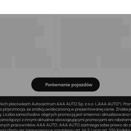
my dla Ciebie
do 400 pojazdów
każdego dnia.
Porównanie pojazdów
stkich placówkach Autocentrum AAA AUTO Sp. z o.o. („AAA AUTO”). Pr
pl/promocja, ze zniżką uwidocznioną w prezentowanej cenie. Zniżka je
ży. Liczba samochodów objętych promocją jest zmienna i aktualizowana 
ożna łączyć z innymi aktualnie obowiązującymi promocjami ani rabatam
żnionych pracowników AAA AUTO. AAA AUTO zastrzega sobie prawo do 
ią oferty ani zapewnienia w rozumieniu art. 66 § 1 oraz art. 556 Kodeks