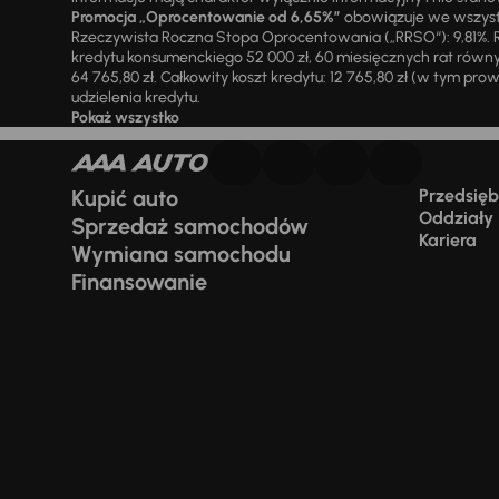
Promocja „Oprocentowanie od 6,65%”
obowiązuje we wszystk
Rzeczywista Roczna Stopa Oprocentowania („RRSO“): 9,81%. R
kredytu konsumenckiego 52 000 zł, 60 miesięcznych rat równy
64 765,80 zł. Całkowity koszt kredytu: 12 765,80 zł (w tym prowi
udzielenia kredytu.
Pokaż wszystko
Kupić auto
Przedsiębi
Oddziały
Sprzedaż samochodów
Kariera
Wymiana samochodu
Finansowanie