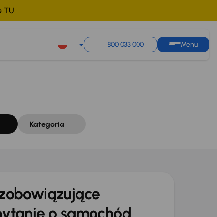
ne
TU
.
Sortuj według
Zapisz wyszukiwanie
800 033 000
Menu
Kategoria
zobowiązujące
ytanie o samochód