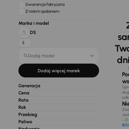
Gwarancja fabryczna
Z niskim spalaniem
Marka i model
DS
sa
5
Two
Dodaj model
dni
Dodaj więcej marek
Po
ws
Generacja
Spr
sku
Cena
odk
Rata
Ni
Rok
Zad
Przebieg
Jes
- 21
Paliwo
800
Nadwozie