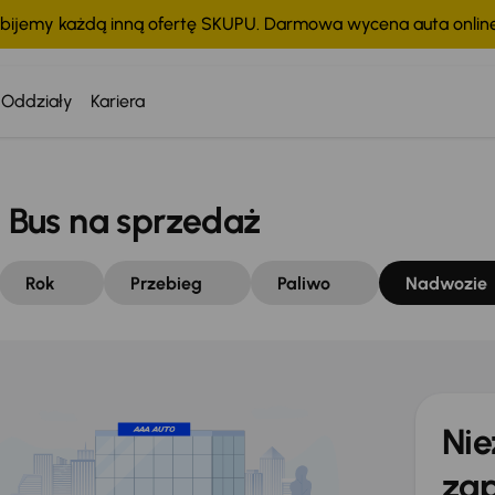
bijemy każdą inną ofertę SKUPU. Darmowa wycena auta onli
Oddziały
Kariera
Bus na sprzedaż
Rok
Przebieg
Paliwo
Nadwozie
Nie
zap