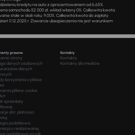
zieleniu kredytu na auto z oprocentowaniem od 6,65%.
cena samochodu 52 000 zł, wkład własny 0%. Całkowita kwota
ie stałe w skali roku: 9,00%. Całkowita kwota do zapłaty:
a dzień 11.12.2025 r. Zawarcie ubezpieczenia nie jest warunkiem
menty prawne
Kontakty
lamin strony
Kontakty
uga danych osobowych
Kontakty dla mediów
twarzanie danych
owych
y korzystania z plików
ies
wienia plików cookie
Act
ik sprzedaży
tkowej
acje dot. płatności
wką
tegia podatkowa
macja o realizowanej
egii podatkowej za rok