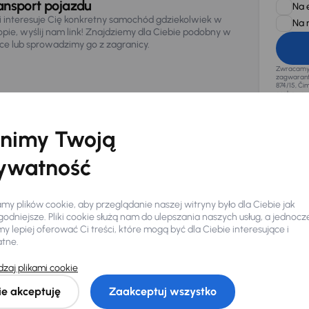
ansport pojazdu
Na 
li interesuje Cię konkretny samochód gdziekolwiek w
Na 
opie, wyślij nam link! Znajdziemy dla Ciebie podobny w
sce lub sprowadzimy go z zagranicy.
Zwracamy u
zagwaranto
874/15, Či
osobowe z
nimy Twoją
ywatność
y plików cookie, aby przeglądanie naszej witryny było dla Ciebie jak
odniejsze. Pliki cookie służą nam do ulepszania naszych usług, a jednocz
 lepiej oferować Ci treści, które mogą być dla Ciebie interesujące i
atne.
zaj plikami cookie
Ciebie
ie akceptuję
Zaakceptuj wszystko