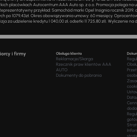
ich placówkach Autocentrum AAA Auto sp. z o.o. Promocja polega na ud
eprezentatywny przykład: Samochód marki Opel Insignia rocznik 2019, 
ch po 1079,43zł. Okres obowiązywania umowy: 60 miesięcy. Oprocentowan
zja za udzielenie kredytu 1 040,00 zł, odsetki 11 725,80 zł). Wyliczenie n
orcy i firmy
Obsługa klienta
Doku
Reklamacje/Skarga
Regu
Rzecznik praw klientów AAA
Obsł
AUTO
Prze
Dokumenty do pobrania
osob
Zasad
cook
Usta
Data
Cenn
doda
Regul
gotó
Stra
Infor
strat