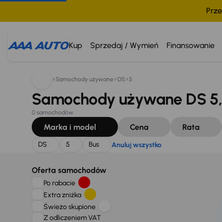
Prze
Szukam:
DS
5
Bus
Anuluj wszystko
Kup
Sprzedaj / Wymień
Finansowanie
Samochody używane
DS
5
Samochody używane DS 5, 
0 samochodów
Marka i model
Cena
Rata
DS
5
Bus
Anuluj wszystko
Oferta samochodów
Po rabacie
Extra zniżka
Świeżo skupione
Z odliczeniem VAT