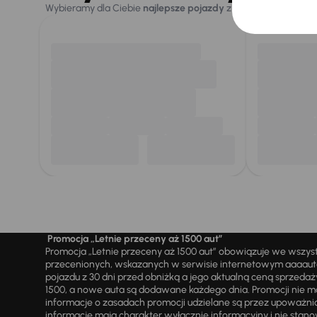
Wybieramy dla Ciebie
najlepsze pojazdy
z naszej oferty. Kupi
Promocja „Letnie przeceny aż 1500 aut”
Promocja „Letnie przeceny aż 1500 aut” obowiązuje we wszy
przecenionych, wskazanych w serwisie internetowym aaaauto.
pojazdu z 30 dni przed obniżką a jego aktualną ceną sprzeda
1500, a nowe auta są dodawane każdego dnia. Promocji nie m
informacje o zasadach promocji udzielane są przez upowa
informacje mają charakter wyłącznie informacyjny i nie stanow