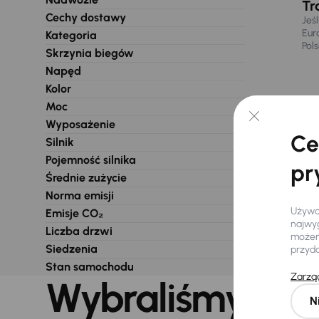
Tr
Cechy dostawy
Jeś
Eur
Kategoria
Pol
Skrzynia biegów
Napęd
Kolor
Moc
Wyposażenie
Ce
Silnik
Pojemność silnika
pr
Średnie zużycie
Norma emisji
Używam
Emisje CO₂
najwyg
Liczba drzwi
możemy
Siedzenia
przyd
Stan samochodu
Zarząd
Wybraliśmy dla 
N