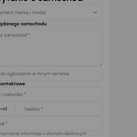
ybierz markę i model
żądanego samochodu
sz samochód
*
 do ogłoszenia w innym serwisie
kontaktowe
 i nazwisko
*
Telefon
*
+48
ail
*
trzymywać informacje o ofertach rabatowych