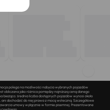
omocja polega na możliwości nabycia wybranych pojazdów
st obliczana jako różnica pomiędzy najniższą ceną danego
na bieżąco; średnia liczba dostępnych pojazdów wynosi około
i, ani dochodzić do niej prawa z mocą wsteczną. Szczegółowe
zawarcia umowy wyłącznie w formie pisemnej. Prezentowane
u cywilnego.