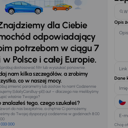
W
Opis 
Znajdziemy dla Ciebie
Opi
mochód odpowiadający
im potrzebom w ciągu 7
 w Polsce i całej Europie.
Spróbuj dostosować filtr lub wyszukać ponownie.
Link
daj nam kilka szczegółów, a zrobimy
Dane 
zystko, co w naszej mocy.
óbuj zmienić parametry lub zostaw to nam! Codziennie
Imię
pujemy [[dailyCarsBuy-pl]] aut – dlaczego nie mielibyśmy
upić właśnie Twojego?
e znalazłeś tego, czego szukałeś?
zwoń do nas bezpłatnie, a chętnie Ci pomożemy.
teśmy do Twojej dyspozycji codziennie w godzinach 8:00
E-m
:00
 033 000
Chcę o