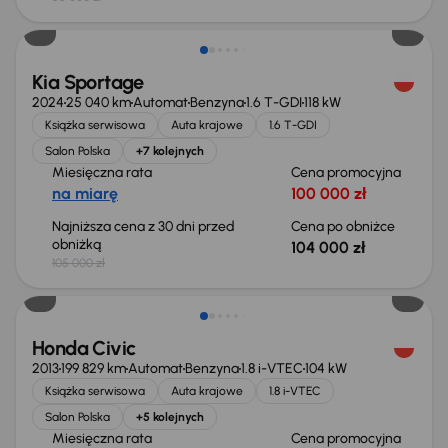
Taniej o 1 000 zł
Kia Sportage
2024
25 040 km
Automat
Benzyna
1.6 T-GDI
118 kW
Książka serwisowa
Auta krajowe
1.6 T-GDI
Salon Polska
+7 kolejnych
Miesięczna rata
Cena promocyjna
na miarę
100 000 zł
Najniższa cena z 30 dni przed
Cena po obniżce
obniżką
104 000 zł
105 000 zł
Taniej o 500 zł
Honda Civic
2013
199 829 km
Automat
Benzyna
1.8 i-VTEC
104 kW
Książka serwisowa
Auta krajowe
1.8 i-VTEC
Salon Polska
+5 kolejnych
Miesięczna rata
Cena promocyjna