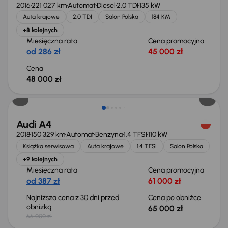
2016
221 027 km
Automat
Diesel
2.0 TDI
135 kW
Auta krajowe
2.0 TDI
Salon Polska
184 KM
+8 kolejnych
Miesięczna rata
Cena promocyjna
od 286 zł
45 000 zł
Cena
48 000 zł
Taniej o 1 000 zł
Audi A4
2018
150 329 km
Automat
Benzyna
1.4 TFSI
110 kW
Książka serwisowa
Auta krajowe
1.4 TFSI
Salon Polska
+9 kolejnych
Miesięczna rata
Cena promocyjna
od 387 zł
61 000 zł
Najniższa cena z 30 dni przed
Cena po obniżce
obniżką
65 000 zł
66 000 zł