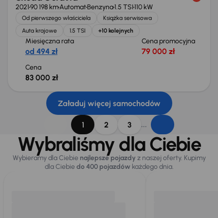
2021
90 198 km
Automat
Benzyna
1.5 TSI
110 kW
Od pierwszego właściciela
Książka serwisowa
Auta krajowe
1.5 TSI
+10 kolejnych
Miesięczna rata
Cena promocyjna
od 494 zł
79 000 zł
Cena
83 000 zł
Załaduj więcej samochodów
...
1
2
3
Wybraliśmy dla Ciebie
Wybieramy dla Ciebie
najlepsze pojazdy
z naszej oferty. Kupimy
dla Ciebie
do 400 pojazdów
każdego dnia.