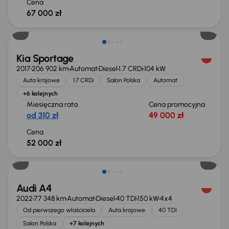
Cena
67 000 zł
Kia Sportage
2017
206 902 km
Automat
Diesel
1.7 CRDi
104 kW
Auta krajowe
1.7 CRDi
Salon Polska
Automat
+6 kolejnych
Miesięczna rata
Cena promocyjna
od 310 zł
49 000 zł
Cena
52 000 zł
Taniej o 1 000 zł
Audi A4
2022
77 348 km
Automat
Diesel
40 TDI
150 kW
4x4
Od pierwszego właściciela
Auta krajowe
40 TDI
Salon Polska
+7 kolejnych