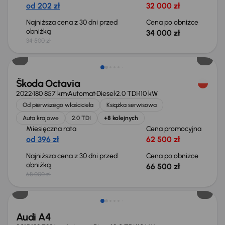
od 202 zł
32 000 zł
Najniższa cena z 30 dni przed
Cena po obniżce
obniżką
34 000 zł
34 500 zł
Świeżo skupione
Škoda Octavia
2022
180 857 km
Automat
Diesel
2.0 TDI
110 kW
Od pierwszego właściciela
Książka serwisowa
Auta krajowe
2.0 TDI
+8 kolejnych
Miesięczna rata
Cena promocyjna
od 396 zł
62 500 zł
Najniższa cena z 30 dni przed
Cena po obniżce
obniżką
66 500 zł
68 000 zł
Audi A4