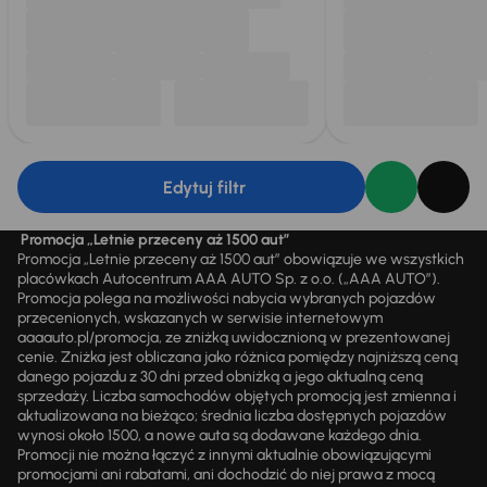
Edytuj filtr
Promocja „Letnie przeceny aż 1500 aut”
Promocja „Letnie przeceny aż 1500 aut” obowiązuje we wszystkich
placówkach Autocentrum AAA AUTO Sp. z o.o. („AAA AUTO”).
Promocja polega na możliwości nabycia wybranych pojazdów
przecenionych, wskazanych w serwisie internetowym
aaaauto.pl/promocja, ze zniżką uwidocznioną w prezentowanej
cenie. Zniżka jest obliczana jako różnica pomiędzy najniższą ceną
danego pojazdu z 30 dni przed obniżką a jego aktualną ceną
sprzedaży. Liczba samochodów objętych promocją jest zmienna i
aktualizowana na bieżąco; średnia liczba dostępnych pojazdów
wynosi około 1500, a nowe auta są dodawane każdego dnia.
Promocji nie można łączyć z innymi aktualnie obowiązującymi
promocjami ani rabatami, ani dochodzić do niej prawa z mocą