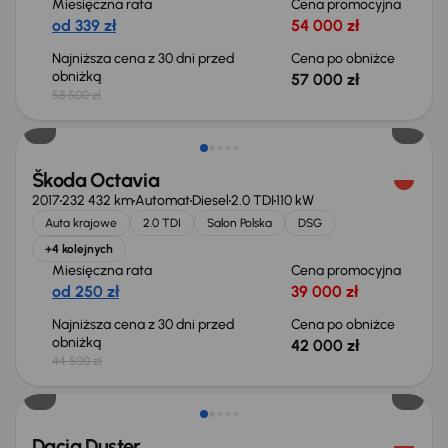
Miesięczna rata
Cena promocyjna
od 339 zł
54 000 zł
Najniższa cena z 30 dni przed
Cena po obniżce
obniżką
57 000 zł
58 500 zł
Taniej o 2 500 zł
Škoda Octavia
2017
232 432 km
Automat
Diesel
2.0 TDI
110 kW
Auta krajowe
2.0 TDI
Salon Polska
DSG
+4 kolejnych
Miesięczna rata
Cena promocyjna
od 250 zł
39 000 zł
Najniższa cena z 30 dni przed
Cena po obniżce
obniżką
42 000 zł
44 500 zł
Taniej o 700 zł
Dacia Duster