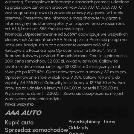
wsteczną. Szczegółowe informacje o zasadach promocji udzielane
są przez upoważnionych pracowników AAA AUTO. AAA AUTO
zastrzega sobie prawo do zawarcia umowy wyłącznie w formie
pisemnej. Prezentowane informacje mają charakter wyłącznie
informacyjny i nie stanowią oferty ani zapewnienia w rozumieniu
art. 66 § 1 oraz art. 556 Kodeksu cywilnego.
Promocja „Oprocentowanie od 6,65%”
obowiązuje we wszystkich
placówkach Autocentrum AAA Auto sp. z o.o. Promocja polega na
udzieleniu kredytu na auto z oprocentowaniem od 6,65%.
Rzeczywista Roczna Stopa Oprocentowania („RRSO“): 9,81%.
Reprezentatywny przykład: Samochód marki Opel Insignia rocznik
2019, cena samochodu 52 000 zł, wkład własny 0%. Całkowita
kwota kredytu konsumenckiego 52 000 zł, 60 miesięcznych rat
równych po 1079,43zł. Okres obowiązywania umowy: 60 miesięcy.
Oprocentowanie stałe w skali roku: 9,00%. Całkowita kwota do
zapłaty: 64 765,80 zł. Całkowity koszt kredytu: 12 765,80 zł (w tym
prowizja za udzielenie kredytu 1 040,00 zł, odsetki 11 725,80 zł).
Wyliczenie na dzień 11.12.2025 r. Zawarcie ubezpieczenia nie jest
warunkiem udzielenia kredytu.
Pokaż wszystko
Kupić auto
Przedsiębiorcy i firmy
Oddziały
Sprzedaż samochodów
Kariera