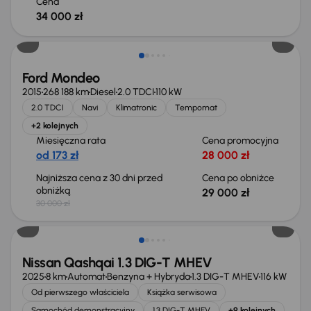
Cena
34 000 zł
Taniej o 1 000 zł
Ford Mondeo
2015
268 188 km
Diesel
2.0 TDCI
110 kW
2.0 TDCI
Navi
Klimatronic
Tempomat
+2 kolejnych
Miesięczna rata
Cena promocyjna
od 173 zł
28 000 zł
Najniższa cena z 30 dni przed
Cena po obniżce
obniżką
29 000 zł
30 000 zł
Od nowego taniej o 36 775 zł
Nissan Qashqai 1.3 DIG-T MHEV
2025
8 km
Automat
Benzyna + Hybryda
1.3 DIG-T MHEV
116 kW
Od pierwszego właściciela
Książka serwisowa
Samochód demonstracyjny
1.3 DIG-T MHEV
+9 kolejnych