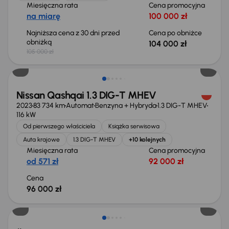
Miesięczna rata
Cena promocyjna
na miarę
100 000 zł
Najniższa cena z 30 dni przed
Cena po obniżce
obniżką
104 000 zł
105 000 zł
Możliwość odliczenia VAT
Nissan Qashqai 1.3 DIG-T MHEV
2023
83 734 km
Automat
Benzyna + Hybryda
1.3 DIG-T MHEV
116 kW
Od pierwszego właściciela
Książka serwisowa
Auta krajowe
1.3 DIG-T MHEV
+10 kolejnych
Miesięczna rata
Cena promocyjna
od 571 zł
92 000 zł
Cena
96 000 zł
Możliwość odliczenia VAT