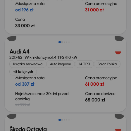
Miesięczna rata
Cena promocyjna
od 196 zł
31 000 zł
Cena
33 000 zł
Taniej o 1 000 zł
Audi A4
2017
82 199 km
Benzyna
1.4 TFSI
110 kW
Książka serwisowa
Auta krajowe
1.4 TFSI
Salon Polska
+8 kolejnych
Miesięczna rata
Cena promocyjna
od 387 zł
61 000 zł
Najniższa cena z 30 dni przed
Cena po obniżce
obniżką
65 000 zł
66 000 zł
Świeżo skupione
Škoda Octavia