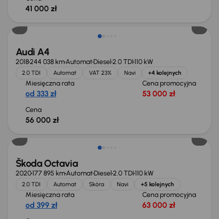
41 000 zł
Możliwość odliczenia VAT
Audi A4
2018
244 038 km
Automat
Diesel
2.0 TDI
110 kW
2.0 TDI
Automat
VAT 23%
Navi
+4 kolejnych
Miesięczna rata
Cena promocyjna
od 333 zł
53 000 zł
Cena
56 000 zł
Škoda Octavia
2020
177 895 km
Automat
Diesel
2.0 TDI
110 kW
2.0 TDI
Automat
Skóra
Navi
+5 kolejnych
Miesięczna rata
Cena promocyjna
od 399 zł
63 000 zł