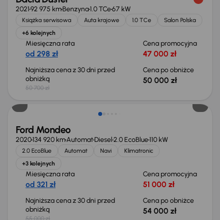
2021
92 975 km
Benzyna
1.0 TCe
67 kW
Książka serwisowa
Auta krajowe
1.0 TCe
Salon Polska
+6 kolejnych
Miesięczna rata
Cena promocyjna
od 298 zł
47 000 zł
Najniższa cena z 30 dni przed
Cena po obniżce
obniżką
50 000 zł
50 700 zł
Taniej o 1 000 zł
Ford Mondeo
2020
134 920 km
Automat
Diesel
2.0 EcoBlue
110 kW
2.0 EcoBlue
Automat
Navi
Klimatronic
+3 kolejnych
Miesięczna rata
Cena promocyjna
od 321 zł
51 000 zł
Najniższa cena z 30 dni przed
Cena po obniżce
obniżką
54 000 zł
55 000 zł