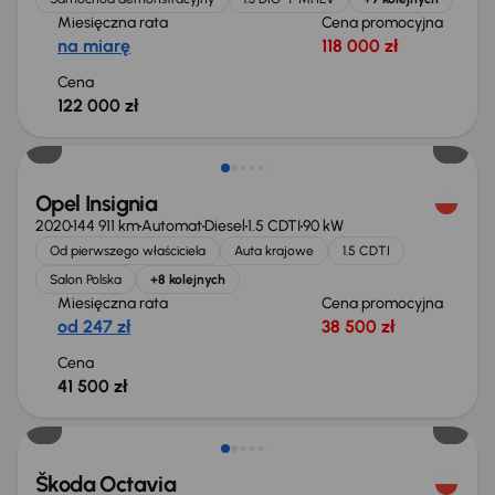
Miesięczna rata
Cena promocyjna
na miarę
118 000 zł
Cena
122 000 zł
Możliwość odliczenia VAT
Opel Insignia
2020
144 911 km
Automat
Diesel
1.5 CDTI
90 kW
Od pierwszego właściciela
Auta krajowe
1.5 CDTI
Salon Polska
+8 kolejnych
Miesięczna rata
Cena promocyjna
od 247 zł
38 500 zł
Cena
41 500 zł
Škoda Octavia