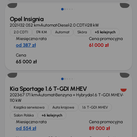
Opel Insignia
2021
132 052 km
Automat
Diesel
2.0 CDTI
128 kW
2.0 CDTI
174 KM
Automat
Skóra
+5 kolejnych
Miesięczna rata
Cena promocyjna
od 387 zł
61 000 zł
Cena
65 000 zł
Taniej o 1 000 zł
Kia Sportage 1.6 T-GDI MHEV
2023
67 171 km
Automat
Benzyna + Hybryda
1.6 T-GDI MHEV
110 kW
Książka serwisowa
Auta krajowe
1.6 T-GDI MHEV
Salon Polska
+6 kolejnych
Miesięczna rata
Cena promocyjna
od 554 zł
89 000 zł