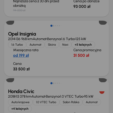
Najniższa cena z 30 dni przed
Cena po obniżce
obniżką
93 000 zł
94 000 zł
Opel Insignia
2014
136 968 km
Automat
Benzyna
1.6 Turbo
125 kW
1.6 Turbo
Automat
Skóra
Navi
+5 kolejnych
Miesięczna rata
Cena promocyjna
od 199 zł
31 500 zł
Cena
33 500 zł
Taniej o 1 500 zł
Honda Civic
2018
113 378 km
Automat
Benzyna
1.0 VTEC Turbo
95 kW
Auta krajowe
1.0 VTEC Turbo
Salon Polska
Automat
+4 kolejnych