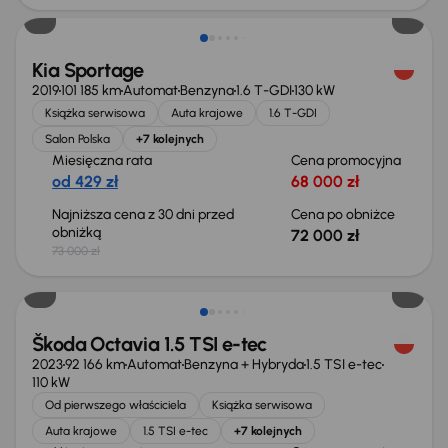
Kia Sportage
2019
101 185 km
Automat
Benzyna
1.6 T-GDI
130 kW
Książka serwisowa
Auta krajowe
1.6 T-GDI
Salon Polska
+7 kolejnych
Miesięczna rata
Cena promocyjna
od 429 zł
68 000 zł
Najniższa cena z 30 dni przed
Cena po obniżce
obniżką
72 000 zł
73 000 zł
Możliwość odliczenia VAT
Škoda Octavia 1.5 TSI e-tec
2023
92 166 km
Automat
Benzyna + Hybryda
1.5 TSI e-tec
110 kW
Od pierwszego właściciela
Książka serwisowa
Auta krajowe
1.5 TSI e-tec
+7 kolejnych