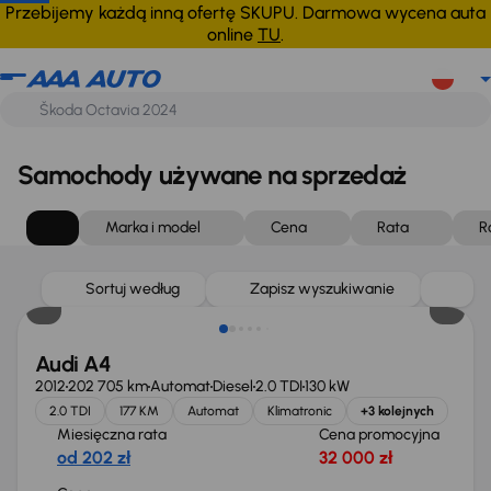
Przebijemy każdą inną ofertę SKUPU. Darmowa wycena auta
online
TU
.
Samochody używane na sprzedaż
Marka i model
Cena
Rata
R
Sortuj według
Zapisz wyszukiwanie
Audi A4
2012
202 705 km
Automat
Diesel
2.0 TDI
130 kW
2.0 TDI
177 KM
Automat
Klimatronic
+3 kolejnych
Miesięczna rata
Cena promocyjna
od 202 zł
32 000 zł