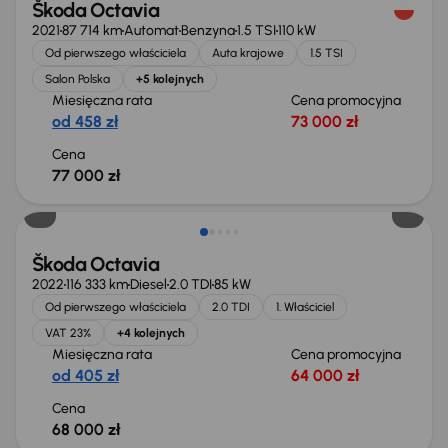
Škoda Octavia
2021
87 714 km
Automat
Benzyna
1.5 TSI
110 kW
Od pierwszego właściciela
Auta krajowe
1.5 TSI
Salon Polska
+5 kolejnych
Miesięczna rata
Cena promocyjna
od 458 zł
73 000 zł
Cena
77 000 zł
Możliwość odliczenia VAT
Škoda Octavia
2022
116 333 km
Diesel
2.0 TDI
85 kW
Od pierwszego właściciela
2.0 TDI
1. Właściciel
VAT 23%
+4 kolejnych
Miesięczna rata
Cena promocyjna
od 405 zł
64 000 zł
Cena
68 000 zł
Taniej o 1 000 zł