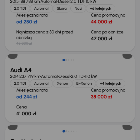
2015
188 788 km
Automat
Diesel
2.0 TDI
110 kW
2.0 TDI
Automat
Skóra
Navi
+6 kolejnych
Miesięczna rata
Cena promocyjna
od 280 zł
44 000 zł
Najniższa cena z 30 dni przed
Cena po obniżce
obniżką
47 000 zł
45 000 zł
Audi A4
2014
237 719 km
Automat
Diesel
2.0 TDI
110 kW
2.0 TDI
Automat
Xenon
Bi-Xenon
+4 kolejnych
Miesięczna rata
Cena promocyjna
od 244 zł
38 000 zł
Cena
41 000 zł