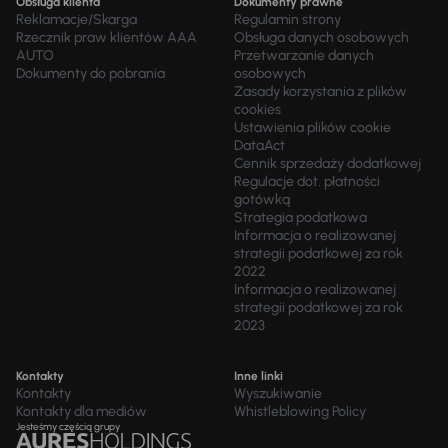
Obsługa klienta
Dokumenty prawne
Reklamacje/Skarga
Regulamin strony
Rzecznik praw klientów AAA
Obsługa danych osobowych
AUTO
Przetwarzanie danych
Dokumenty do pobrania
osobowych
Zasady korzystania z plików
cookies
Ustawienia plików cookie
DataAct
Cennik sprzedaży dodatkowej
Regulacje dot. płatności
gotówką
Strategia podatkowa
Informacja o realizowanej
strategii podatkowej za rok
2022
Informacja o realizowanej
strategii podatkowej za rok
2023
Kontakty
Inne linki
Kontakty
Wyszukiwanie
Kontakty dla mediów
Whistleblowing Policy
Jesteśmy częścią grupy