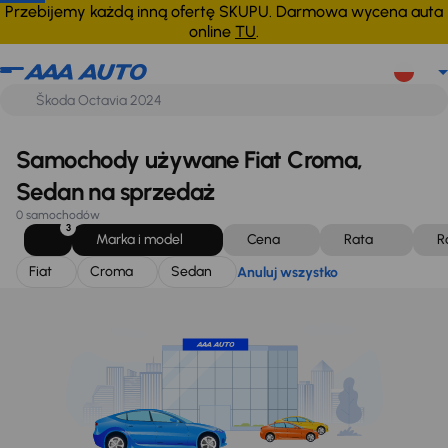
Fiat
Croma
Sedan
Anuluj wszystko
Przebijemy każdą inną ofertę SKUPU. Darmowa wycena auta
online
TU
.
Samochody używane Fiat Croma,
Sedan na sprzedaż
0 samochodów
3
Marka i model
Cena
Rata
R
Fiat
Croma
Sedan
Anuluj wszystko