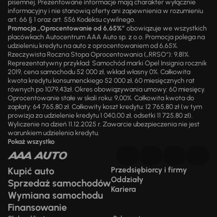
pisemnej. Prezentowane informacje mają charakter wyłącznie
informacyjny i nie stanowią oferty ani zapewnienia w rozumieniu
art. 66 § 1 oraz art. 556 Kodeksu cywilnego.
Promocja „Oprocentowanie od 6,65%”
obowiązuje we wszystkich
placówkach Autocentrum AAA Auto sp. z o.o. Promocja polega na
udzieleniu kredytu na auto z oprocentowaniem od 6,65%.
Rzeczywista Roczna Stopa Oprocentowania („RRSO“): 9,81%.
Reprezentatywny przykład: Samochód marki Opel Insignia rocznik
2019, cena samochodu 52 000 zł, wkład własny 0%. Całkowita
kwota kredytu konsumenckiego 52 000 zł, 60 miesięcznych rat
równych po 1079,43zł. Okres obowiązywania umowy: 60 miesięcy.
Oprocentowanie stałe w skali roku: 9,00%. Całkowita kwota do
zapłaty: 64 765,80 zł. Całkowity koszt kredytu: 12 765,80 zł (w tym
prowizja za udzielenie kredytu 1 040,00 zł, odsetki 11 725,80 zł).
Wyliczenie na dzień 11.12.2025 r. Zawarcie ubezpieczenia nie jest
warunkiem udzielenia kredytu.
Pokaż wszystko
Kupić auto
Przedsiębiorcy i firmy
Oddziały
Sprzedaż samochodów
Kariera
Wymiana samochodu
Finansowanie