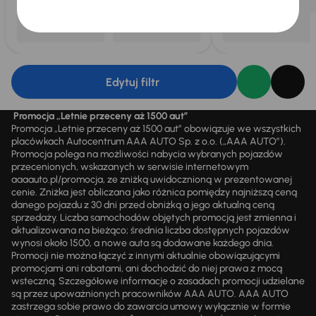
Edytuj filtr
Promocja „Letnie przeceny aż 1500 aut”
Promocja „Letnie przeceny aż 1500 aut” obowiązuje we wszystkich
placówkach Autocentrum AAA AUTO Sp. z o.o. („AAA AUTO”).
Promocja polega na możliwości nabycia wybranych pojazdów
przecenionych, wskazanych w serwisie internetowym
aaaauto.pl/promocja, ze zniżką uwidocznioną w prezentowanej
cenie. Zniżka jest obliczana jako różnica pomiędzy najniższą ceną
danego pojazdu z 30 dni przed obniżką a jego aktualną ceną
sprzedaży. Liczba samochodów objętych promocją jest zmienna i
aktualizowana na bieżąco; średnia liczba dostępnych pojazdów
wynosi około 1500, a nowe auta są dodawane każdego dnia.
Promocji nie można łączyć z innymi aktualnie obowiązującymi
promocjami ani rabatami, ani dochodzić do niej prawa z mocą
wsteczną. Szczegółowe informacje o zasadach promocji udzielane
są przez upoważnionych pracowników AAA AUTO. AAA AUTO
zastrzega sobie prawo do zawarcia umowy wyłącznie w formie