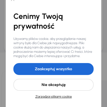
Chcę otrzymywać informacje o ofertach rabatowych
Na e-mail
(opcjonalnie)
Cenimy Twoją
Na numer telefonu
(opcjonalnie)
prywatność
Wyślij zapytanie
Zwracamy uwagę, że umówienie spotkania nie jest równoznaczne z rezerwacją
ani zagwarantowaną dostępnością pojazdu. AURES Holdings a.s., z siedzibą
Używamy plików cookie, aby przeglądanie naszej
Dopraváků 874/15, Čimice, 184 00 Praga 8, będzie przechowywać i przetwarzać
Twoje dane osobowe zgodnie z zasadami ochrony i przetwarzania
danych
witryny było dla Ciebie jak najwygodniejsze. Pliki
osobowych
.
cookie służą nam do ulepszania naszych usług, a
jednocześnie możemy lepiej oferować Ci treści, które
Wybraliśmy dla Ciebie
mogą być dla Ciebie interesujące i przydatne.
Wybieramy dla Ciebie
najlepsze pojazdy
z naszej oferty. Kupimy
dla Ciebie
do 400 pojazdów
każdego dnia.
Zaakceptuj wszystko
Nie akceptuję
Zarządzaj plikami cookie