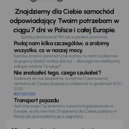
Znajdziemy dla Ciebie samochód
odpowiadający Twoim potrzebom w
ciągu 7 dni w Polsce i całej Europie.
Spróbuj dostosować filtr lub wyszukać ponownie.
Podaj nam kilka szczegółów, a zrobimy
wszystko, co w naszej mocy.
Spróbuj zmienić parametry lub zostaw to nam! Codziennie
skupujemy [[dailyCarsBuy-pl]] aut – dlaczego nie mielibyśmy
odkupić właśnie Twojego?
Nie znalazłeś tego, czego szukałeś?
Zadzwoń do nas bezpłatnie, a chętnie Ci pomożemy.
Jesteśmy do Twojej dyspozycji codziennie w godzinach 8:00 -
21:00
800 033 000
Transport pojazdu
Jeśli interesuje Cię konkretny samochód gdziekolwiek w
Europie, wyślij nam link! Znajdziemy dla Ciebie podobny w
Polsce lub sprowadzimy go z zagranicy.