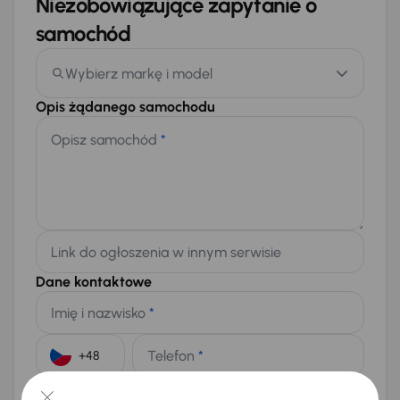
Niezobowiązujące zapytanie o
samochód
Wybierz markę i model
Opis żądanego samochodu
Opisz samochód
*
Link do ogłoszenia w innym serwisie
Dane kontaktowe
Imię i nazwisko
*
Telefon
*
+48
E-mail
*