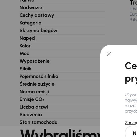
Tr
Nadwozie
Jeś
Eur
Cechy dostawy
Pol
Kategoria
Skrzynia biegów
Napęd
Kolor
Moc
Wyposażenie
Ce
Silnik
pr
Pojemność silnika
Średnie zużycie
Norma emisji
Używam
Emisje CO₂
najwyg
możemy
Liczba drzwi
przyd
Siedzenia
Stan samochodu
Zarząd
Wybraliśmy dla 
N