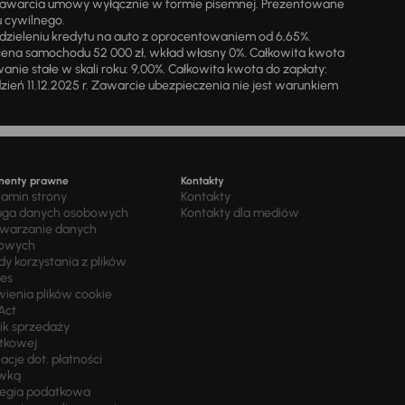
zawarcia umowy wyłącznie w formie pisemnej. Prezentowane
u cywilnego.
zieleniu kredytu na auto z oprocentowaniem od 6,65%.
cena samochodu 52 000 zł, wkład własny 0%. Całkowita kwota
ie stałe w skali roku: 9,00%. Całkowita kwota do zapłaty:
a dzień 11.12.2025 r. Zawarcie ubezpieczenia nie jest warunkiem
menty prawne
Kontakty
lamin strony
Kontakty
uga danych osobowych
Kontakty dla mediów
twarzanie danych
owych
y korzystania z plików
ies
wienia plików cookie
Act
ik sprzedaży
tkowej
acje dot. płatności
wką
tegia podatkowa