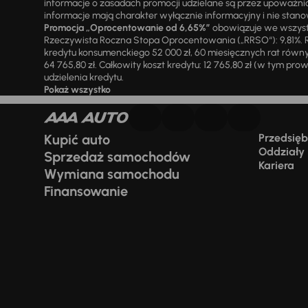
informacje o zasadach promocji udzielane są przez upowa
informacje mają charakter wyłącznie informacyjny i nie stanow
Promocja „Oprocentowanie od 6,65%”
obowiązuje we wszystk
Rzeczywista Roczna Stopa Oprocentowania („RRSO“): 9,81%. R
kredytu konsumenckiego 52 000 zł, 60 miesięcznych rat równy
64 765,80 zł. Całkowity koszt kredytu: 12 765,80 zł (w tym prowi
udzielenia kredytu.
Pokaż wszystko
Kupić auto
Przedsiębi
Oddziały
Sprzedaż samochodów
Kariera
Wymiana samochodu
Finansowanie