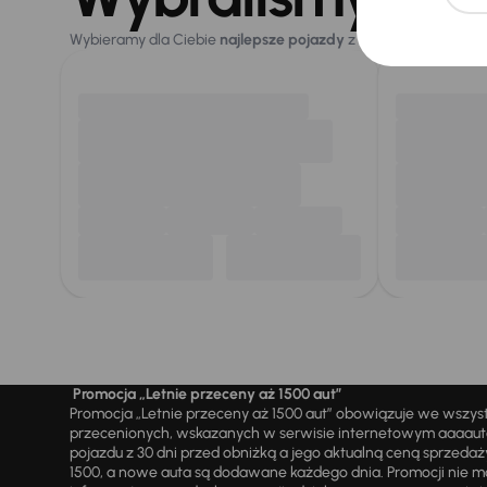
Wybieramy dla Ciebie
najlepsze pojazdy
z naszej oferty. Kupi
Promocja „Letnie przeceny aż 1500 aut”
Promocja „Letnie przeceny aż 1500 aut” obowiązuje we wszy
przecenionych, wskazanych w serwisie internetowym aaaauto.
pojazdu z 30 dni przed obniżką a jego aktualną ceną sprzeda
1500, a nowe auta są dodawane każdego dnia. Promocji nie m