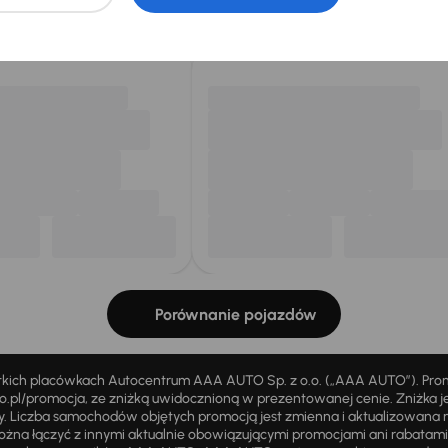
my dla Ciebie
do 400 pojazdów
każdego dnia.
Porównanie pojazdów
stkich placówkach Autocentrum AAA AUTO Sp. z o.o. („AAA AUTO”). Pr
pl/promocja, ze zniżką uwidocznioną w prezentowanej cenie. Zniżka je
ży. Liczba samochodów objętych promocją jest zmienna i aktualizowana 
ożna łączyć z innymi aktualnie obowiązującymi promocjami ani rabatam