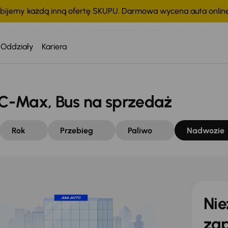
bijemy każdą inną ofertę SKUPU. Darmowa wycena auta onli
Oddziały
Kariera
C-Max, Bus na sprzedaż
Rok
Przebieg
Paliwo
Nadwozie
Nie
zap