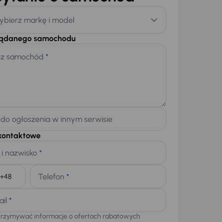
ybierz markę i model
żądanego samochodu
sz samochód
*
 do ogłoszenia w innym serwisie
kontaktowe
 i nazwisko
*
Telefon
*
+48
ail
*
trzymywać informacje o ofertach rabatowych