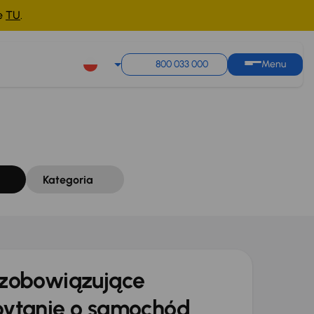
ne
TU
.
Sortuj według
Zapisz wyszukiwanie
800 033 000
Menu
Kategoria
zobowiązujące
ytanie o samochód