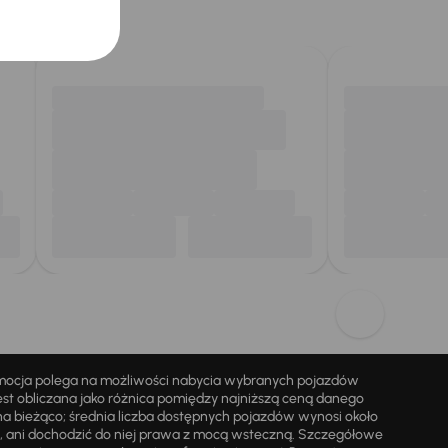
omocja polega na możliwości nabycia wybranych pojazdów
st obliczana jako różnica pomiędzy najniższą ceną danego
na bieżąco; średnia liczba dostępnych pojazdów wynosi około
i, ani dochodzić do niej prawa z mocą wsteczną. Szczegółowe