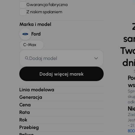
Gwarancja fabryczna
Z niskim spalaniem
Marka i model
Ford
sa
C-Max
Two
Dodaj model
dni
Dodaj więcej marek
Po
ws
Linia modelowa
Spr
sku
Generacja
odk
Cena
Ni
Rata
Zad
Rok
Jes
- 21
Przebieg
800
Paliwo