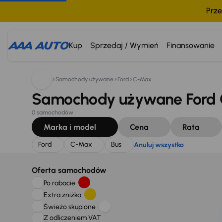
Prze
Szukam:
Ford
C-Max
Bus
Anuluj wszystko
Kup
Sprzedaj / Wymień
Finansowanie
Samochody używane
Ford
C-Max
Samochody używane Ford 
0 samochodów
Marka i model
Cena
Rata
Ford
C-Max
Bus
Anuluj wszystko
Oferta samochodów
Po rabacie
Extra zniżka
Świeżo skupione
Z odliczeniem VAT