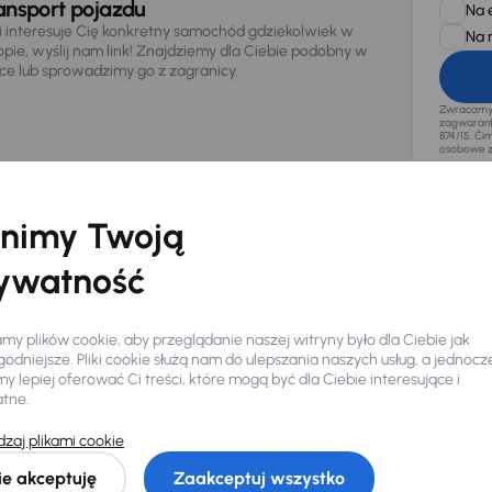
ansport pojazdu
Na 
li interesuje Cię konkretny samochód gdziekolwiek w
Na 
opie, wyślij nam link! Znajdziemy dla Ciebie podobny w
sce lub sprowadzimy go z zagranicy.
Zwracamy u
zagwaranto
874/15, Či
osobowe z
nimy Twoją
ywatność
y plików cookie, aby przeglądanie naszej witryny było dla Ciebie jak
odniejsze. Pliki cookie służą nam do ulepszania naszych usług, a jednocz
 lepiej oferować Ci treści, które mogą być dla Ciebie interesujące i
atne.
zaj plikami cookie
Ciebie
ie akceptuję
Zaakceptuj wszystko