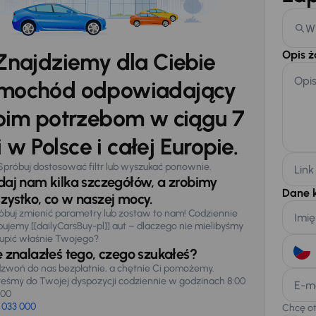
W
Opis 
Znajdziemy dla Ciebie
Opi
mochód odpowiadający
im potrzebom w ciągu 7
 w Polsce i całej Europie.
Spróbuj dostosować filtr lub wyszukać ponownie.
Link
daj nam kilka szczegółów, a zrobimy
Dane 
zystko, co w naszej mocy.
óbuj zmienić parametry lub zostaw to nam! Codziennie
Imię
pujemy [[dailyCarsBuy-pl]] aut – dlaczego nie mielibyśmy
upić właśnie Twojego?
e znalazłeś tego, czego szukałeś?
zwoń do nas bezpłatnie, a chętnie Ci pomożemy.
teśmy do Twojej dyspozycji codziennie w godzinach 8:00
E-m
:00
 033 000
Chcę o