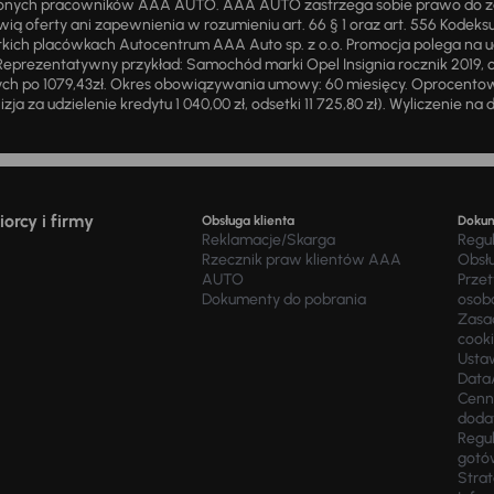
żnionych pracowników AAA AUTO. AAA AUTO zastrzega sobie prawo do 
ią oferty ani zapewnienia w rozumieniu art. 66 § 1 oraz art. 556 Kodeks
ich placówkach Autocentrum AAA Auto sp. z o.o. Promocja polega na ud
eprezentatywny przykład: Samochód marki Opel Insignia rocznik 2019, 
ch po 1079,43zł. Okres obowiązywania umowy: 60 miesięcy. Oprocentowan
zja za udzielenie kredytu 1 040,00 zł, odsetki 11 725,80 zł). Wyliczenie n
orcy i firmy
Obsługa klienta
Doku
Reklamacje/Skarga
Regu
Rzecznik praw klientów AAA
Obsł
AUTO
Prze
Dokumenty do pobrania
osob
Zasad
cook
Usta
Data
Cenn
doda
Regul
gotó
Stra