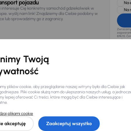
ansport pojazdu
Na 
li interesuje Cię konkretny samochód gdziekolwiek w
Na 
opie, wyślij nam link! Znajdziemy dla Ciebie podobny w
sce lub sprowadzimy go z zagranicy.
Zwracamy u
zagwaranto
874/15, Či
osobowe z
nimy Twoją
ywatność
y plików cookie, aby przeglądanie naszej witryny było dla Ciebie jak
odniejsze. Pliki cookie służą nam do ulepszania naszych usług, a jednocz
 lepiej oferować Ci treści, które mogą być dla Ciebie interesujące i
atne.
zaj plikami cookie
Ciebie
ie akceptuję
Zaakceptuj wszystko