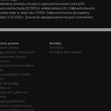
zieleniu kredytu na auto z oprocentowaniem od 6,65%.
cena samochodu 52 000 zł, wkład własny 0%. Całkowita kwota
ie stałe w skali roku: 9,00%. Całkowita kwota do zapłaty:
a dzień 11.12.2025 r. Zawarcie ubezpieczenia nie jest warunkiem
menty prawne
Kontakty
lamin strony
Kontakty
uga danych osobowych
Kontakty dla mediów
twarzanie danych
owych
y korzystania z plików
ies
wienia plików cookie
Act
ik sprzedaży
tkowej
acje dot. płatności
wką
tegia podatkowa
macja o realizowanej
egii podatkowej za rok