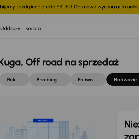
bijemy każdą inną ofertę SKUPU. Darmowa wycena auta onli
Oddziały
Kariera
uga, Off road na sprzedaż
Rok
Przebieg
Paliwo
Nadwozie
Nie
zap