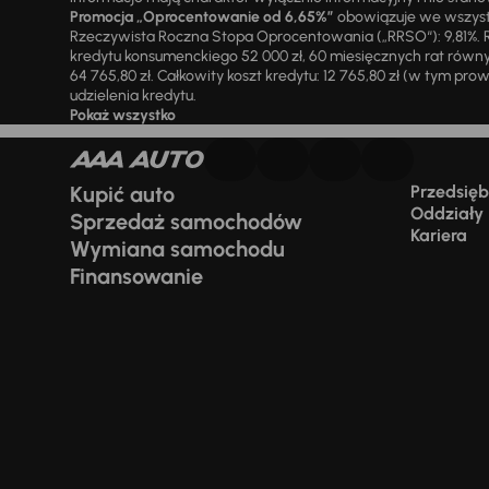
Promocja „Oprocentowanie od 6,65%”
obowiązuje we wszystk
Rzeczywista Roczna Stopa Oprocentowania („RRSO“): 9,81%. R
kredytu konsumenckiego 52 000 zł, 60 miesięcznych rat równy
64 765,80 zł. Całkowity koszt kredytu: 12 765,80 zł (w tym prowi
udzielenia kredytu.
Pokaż wszystko
Kupić auto
Przedsiębi
Oddziały
Sprzedaż samochodów
Kariera
Wymiana samochodu
Finansowanie