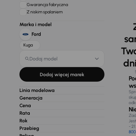
Gwarancja fabryczna
Z niskim spalaniem
Marka i model
Ford
sa
Kuga
Two
Dodaj model
dni
Dodaj więcej marek
Po
ws
Linia modelowa
Spr
sku
Generacja
odk
Cena
Ni
Rata
Zad
Rok
Jes
- 21
Przebieg
800
Paliwo