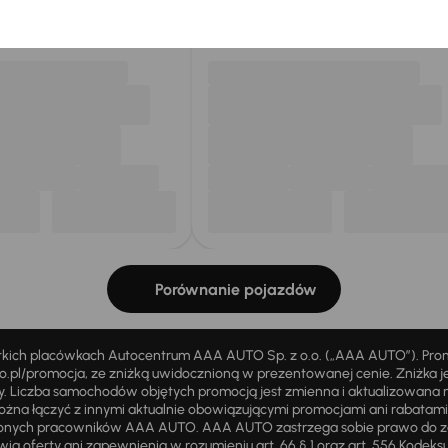
my dla Ciebie
do 400 pojazdów
każdego dnia.
Porównanie pojazdów
stkich placówkach Autocentrum AAA AUTO Sp. z o.o. („AAA AUTO”). Pr
pl/promocja, ze zniżką uwidocznioną w prezentowanej cenie. Zniżka je
ży. Liczba samochodów objętych promocją jest zmienna i aktualizowana 
ożna łączyć z innymi aktualnie obowiązującymi promocjami ani rabatam
żnionych pracowników AAA AUTO. AAA AUTO zastrzega sobie prawo do 
ią oferty ani zapewnienia w rozumieniu art. 66 § 1 oraz art. 556 Kodeks