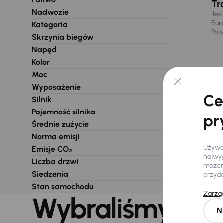
Tr
Nadwozie
Jeś
Eur
Kategoria
Pol
Skrzynia biegów
Napęd
Kolor
Moc
Wyposażenie
Ce
Silnik
Pojemność silnika
pr
Średnie zużycie
Norma emisji
Używam
Emisje CO₂
najwyg
Liczba drzwi
możemy
Siedzenia
przyd
Stan samochodu
Zarząd
Wybraliśmy dla 
N