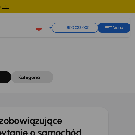
ne
TU
.
Sortuj według
Zapisz wyszukiwanie
800 033 000
Menu
Kategoria
zobowiązujące
ytanie o samochód