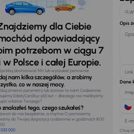
W
Opis 
Znajdziemy dla Ciebie
Opi
mochód odpowiadający
im potrzebom w ciągu 7
 w Polsce i całej Europie.
Spróbuj dostosować filtr lub wyszukać ponownie.
Link
daj nam kilka szczegółów, a zrobimy
Dane 
zystko, co w naszej mocy.
óbuj zmienić parametry lub zostaw to nam! Codziennie
Imię
pujemy [[dailyCarsBuy-pl]] aut – dlaczego nie mielibyśmy
upić właśnie Twojego?
e znalazłeś tego, czego szukałeś?
zwoń do nas bezpłatnie, a chętnie Ci pomożemy.
teśmy do Twojej dyspozycji codziennie w godzinach 8:00
E-m
:00
 033 000
Chcę o