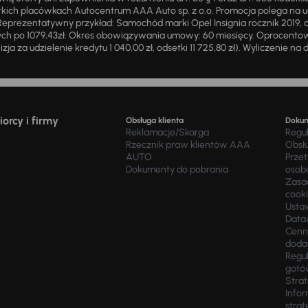
ich placówkach Autocentrum AAA Auto sp. z o.o. Promocja polega na ud
eprezentatywny przykład: Samochód marki Opel Insignia rocznik 2019, 
ch po 1079,43zł. Okres obowiązywania umowy: 60 miesięcy. Oprocentowan
zja za udzielenie kredytu 1 040,00 zł, odsetki 11 725,80 zł). Wyliczenie n
orcy i firmy
Obsługa klienta
Doku
Reklamacje/Skarga
Regu
Rzecznik praw klientów AAA
Obsł
AUTO
Prze
Dokumenty do pobrania
osob
Zasad
cook
Usta
Data
Cenn
doda
Regul
gotó
Stra
Infor
strat