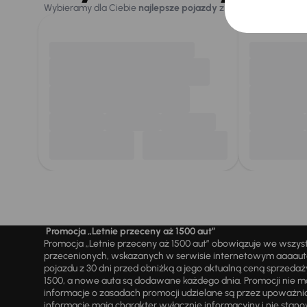
Wybieramy dla Ciebie
najlepsze pojazdy
z naszej oferty. Kupi
Promocja „Letnie przeceny aż 1500 aut”
Promocja „Letnie przeceny aż 1500 aut” obowiązuje we wszy
przecenionych, wskazanych w serwisie internetowym aaaauto.
pojazdu z 30 dni przed obniżką a jego aktualną ceną sprzeda
1500, a nowe auta są dodawane każdego dnia. Promocji nie m
informacje o zasadach promocji udzielane są przez upowa
informacje mają charakter wyłącznie informacyjny i nie stanow