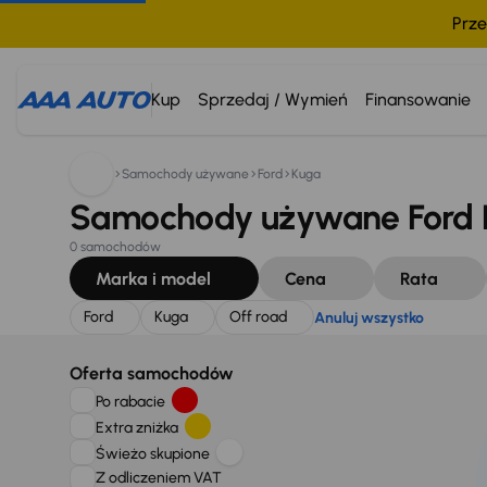
Prze
Szukam:
Ford
Kuga
Off road
Anuluj wszystko
Kup
Sprzedaj / Wymień
Finansowanie
Samochody używane
Ford
Kuga
Samochody używane Ford K
0 samochodów
Marka i model
Cena
Rata
Ford
Kuga
Off road
Anuluj wszystko
Oferta samochodów
Po rabacie
Extra zniżka
Świeżo skupione
Z odliczeniem VAT