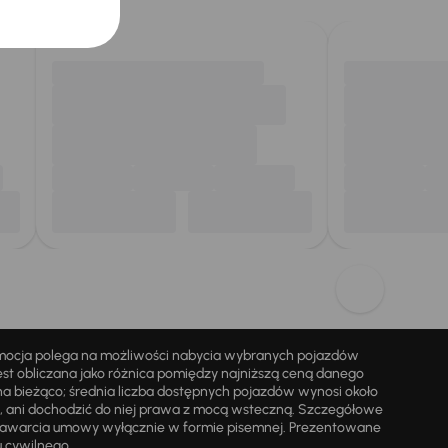
omocja polega na możliwości nabycia wybranych pojazdów
st obliczana jako różnica pomiędzy najniższą ceną danego
na bieżąco; średnia liczba dostępnych pojazdów wynosi około
i, ani dochodzić do niej prawa z mocą wsteczną. Szczegółowe
zawarcia umowy wyłącznie w formie pisemnej. Prezentowane
u cywilnego.