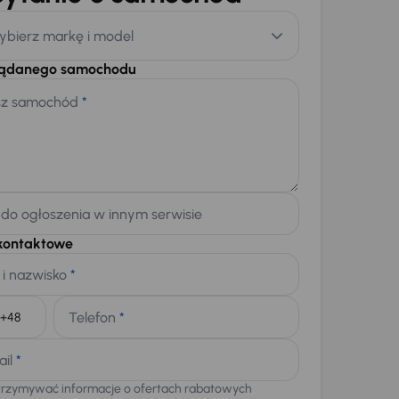
ybierz markę i model
żądanego samochodu
sz samochód
*
 do ogłoszenia w innym serwisie
kontaktowe
 i nazwisko
*
Telefon
*
+48
ail
*
trzymywać informacje o ofertach rabatowych