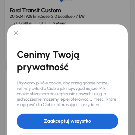
Ford Transit Custom
2016
241 928 km
Diesel
2.0 EcoBlue
77 kW
2.0 EcoBlue
L1H1
9 Miejsc
Miesięczna rata
Cena promocyjna
od 268 zł
42 000 zł
Najniższa cena z 30 dni przed
Cena po obniżce
obniżką
Cenimy Twoją
45 000 zł
46 000 zł
Możliwość odliczenia VAT
prywatność
Ford Transit Custom
Używamy plików cookie, aby przeglądanie naszej
witryny było dla Ciebie jak najwygodniejsze. Pliki
2018
142 220 km
Diesel
2.0 EcoBlue
96 kW
cookie służą nam do ulepszania naszych usług, a
Od pierwszego właściciela
Auta krajowe
2.0 EcoBlue
jednocześnie możemy lepiej oferować Ci treści, które
L2H1
+7 kolejnych
mogą być dla Ciebie interesujące i przydatne.
Miesięczna rata
Cena promocyjna
od 345 zł
55 000 zł
Zaakceptuj wszystko
Cena
58 000 zł