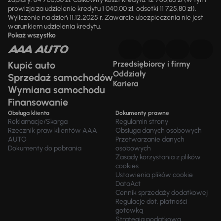
prowizja za udzielenie kredytu 1 040,00 zł, odsetki 11 725,80 zł).
Wyliczenie na dzień 11.12.2025 r. Zawarcie ubezpieczenia nie jest
warunkiem udzielenia kredytu.
Pokaż wszystko
Kupić auto
Przedsiębiorcy i firmy
Oddziały
Sprzedaż samochodów
Kariera
Wymiana samochodu
Finansowanie
Obsługa klienta
Dokumenty prawne
Reklamacje/Skarga
Regulamin strony
Rzecznik praw klientów AAA
Obsługa danych osobowych
AUTO
Przetwarzanie danych
Dokumenty do pobrania
osobowych
Zasady korzystania z plików
cookies
Ustawienia plików cookie
DataAct
Cennik sprzedaży dodatkowej
Regulacje dot. płatności
gotówką
Strategia podatkowa