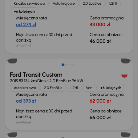
Książka serwisowa
Auta krajowe
2.0 EcoBlue
L2H1
+6 kolejnych
Miesięczna rata
Cena promocyjna
od 274 zł
43 000 zł
Najniższa cena z 30 dni przed
Cena po obniżce
obniżką
46 000 zł
47 000 zł
Taniej o 1 000 zł
Ford Transit Custom
2019
83 134 km
Diesel
2.0 EcoBlue
96 kW
Auta krajowe
2.0 EcoBlue
L2H1
Van
+6 kolejnych
Miesięczna rata
Cena promocyjna
od 393 zł
62 000 zł
Najniższa cena z 30 dni przed
Cena po obniżce
obniżką
66 000 zł
67 000 zł
Taniej o 1 000 zł