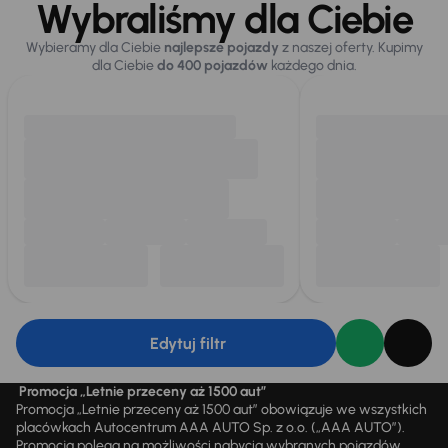
Wybraliśmy dla Ciebie
Wybieramy dla Ciebie
najlepsze pojazdy
z naszej oferty. Kupimy
dla Ciebie
do 400 pojazdów
każdego dnia.
Edytuj filtr
Promocja „Letnie przeceny aż 1500 aut”
Promocja „Letnie przeceny aż 1500 aut” obowiązuje we wszystkich
placówkach Autocentrum AAA AUTO Sp. z o.o. („AAA AUTO”).
Promocja polega na możliwości nabycia wybranych pojazdów