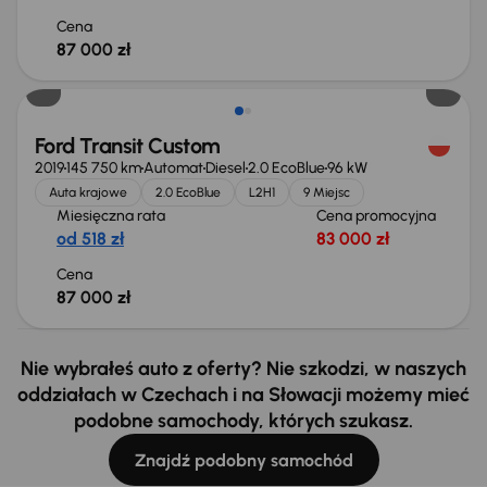
Cena
87 000 zł
Ford Transit Custom
2019
145 750 km
Automat
Diesel
2.0 EcoBlue
96 kW
Auta krajowe
2.0 EcoBlue
L2H1
9 Miejsc
Miesięczna rata
Cena promocyjna
od 518 zł
83 000 zł
Cena
87 000 zł
Nie wybrałeś auto z oferty? Nie szkodzi, w naszych
oddziałach w Czechach i na Słowacji możemy mieć
podobne samochody, których szukasz.
Znajdź podobny samochód