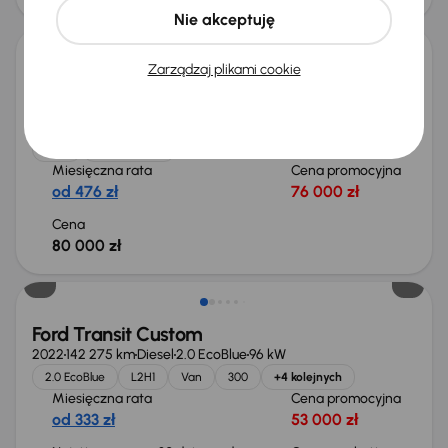
Możliwość odliczenia VAT
Nie akceptuję
Zarządzaj plikami cookie
Ford Transit Custom
2021
160 579 km
Diesel
2.0 EcoBlue
136 kW
Od pierwszego właściciela
Auta krajowe
2.0 EcoBlue
L2H1
+2 kolejnych
Miesięczna rata
Cena promocyjna
od 476 zł
76 000 zł
Cena
80 000 zł
Taniej o 2 000 zł
Ford Transit Custom
2022
142 275 km
Diesel
2.0 EcoBlue
96 kW
2.0 EcoBlue
L2H1
Van
300
+4 kolejnych
Miesięczna rata
Cena promocyjna
od 333 zł
53 000 zł