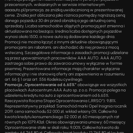
przecenionych, wskazanych w serwisie internetowym
aaaauto.pl/promocja, ze zniżką uwidocznioną w prezentowanej
cenie. Zniżka jest obliczana jako różnica pomiędzy najniższą ceną
danego pojazdu z 30 dni przed obniżką a jego aktualną ceną
sprzedaży. Liczba samochodów objętych promocją jest zmienna i
aktualizowana na bieżąco; średnia liczba dostępnych pojazdów
wynosi około 1500, a nowe auta są dodawane każdego dnia.
Promocji nie można łączyć z innymi aktualnie obowiązującymi
promocjami ani rabatami, ani dochodzić do niej prawa z mocą
wsteczną. Szczegółowe informacje o zasadach promocji udzielane
są przez upoważnionych pracowników AAA AUTO. AAA AUTO
zastrzega sobie prawo do zawarcia umowy wyłącznie w formie
pisemnej. Prezentowane informacje mają charakter wyłącznie
informacyjny i nie stanowią oferty ani zapewnienia w rozumieniu
art. 66 § 1 oraz art. 556 Kodeksu cywilnego.
Promocja „Oprocentowanie od 6,65%”
obowiązuje we wszystkich
placówkach Autocentrum AAA Auto sp. z o.o. Promocja polega na
udzieleniu kredytu na auto z oprocentowaniem od 6,65%.
Rzeczywista Roczna Stopa Oprocentowania („RRSO“): 9,81%.
Reprezentatywny przykład: Samochód marki Opel Insignia rocznik
2019, cena samochodu 52 000 zł, wkład własny 0%. Całkowita
kwota kredytu konsumenckiego 52 000 zł, 60 miesięcznych rat
równych po 1079,43zł. Okres obowiązywania umowy: 60 miesięcy.
Oprocentowanie stałe w skali roku: 9,00%. Całkowita kwota do
zapłaty: 64 765,80 zł. Całkowity koszt kredytu: 12 765,80 zł (w tym