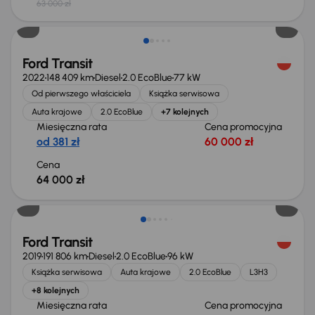
63 000 zł
Możliwość odliczenia VAT
Ford Transit
2022
148 409 km
Diesel
2.0 EcoBlue
77 kW
Od pierwszego właściciela
Książka serwisowa
Auta krajowe
2.0 EcoBlue
+7 kolejnych
Miesięczna rata
Cena promocyjna
od 381 zł
60 000 zł
Cena
64 000 zł
Taniej o 2 000 zł
Ford Transit
2019
191 806 km
Diesel
2.0 EcoBlue
96 kW
Książka serwisowa
Auta krajowe
2.0 EcoBlue
L3H3
+8 kolejnych
Miesięczna rata
Cena promocyjna