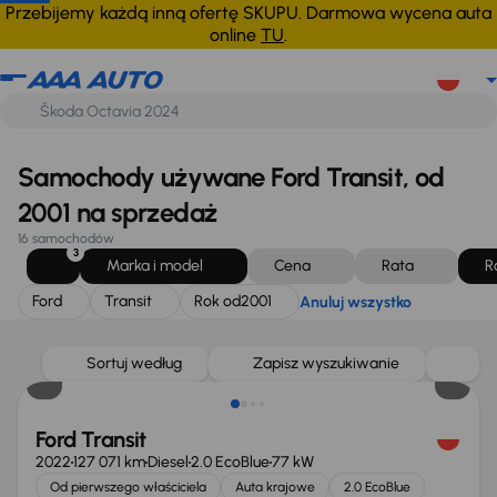
Ford
Transit
Rok od
2001
Anuluj wszystko
Przebijemy każdą inną ofertę SKUPU. Darmowa wycena auta
online
TU
.
Samochody używane Ford Transit, od
2001 na sprzedaż
16 samochodów
3
Marka i model
Cena
Rata
R
Ford
Transit
Rok od
2001
Anuluj wszystko
Taniej o 1 500 zł
Sortuj według
Zapisz wyszukiwanie
Ford Transit
2022
127 071 km
Diesel
2.0 EcoBlue
77 kW
Od pierwszego właściciela
Auta krajowe
2.0 EcoBlue