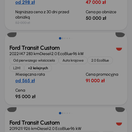
od 298 zł
47 000 zł
Najniższa cena z 30 dni przed
Cena po obniżce
obniżką
50 000 zł
52 000 zł
Świeżo skupione
Ford Transit Custom
2022
147 283 km
Diesel
2.0 EcoBlue
96 kW
Od pierwszego właściciela
Auta krajowe
2.0 EcoBlue
L2H1
+2 kolejnych
Miesięczna rata
Cena promocyjna
od 565 zł
91 000 zł
Cena
95 000 zł
Taniej o 1 000 zł
Ford Transit Custom
2019
211 926 km
Diesel
2.0 EcoBlue
96 kW