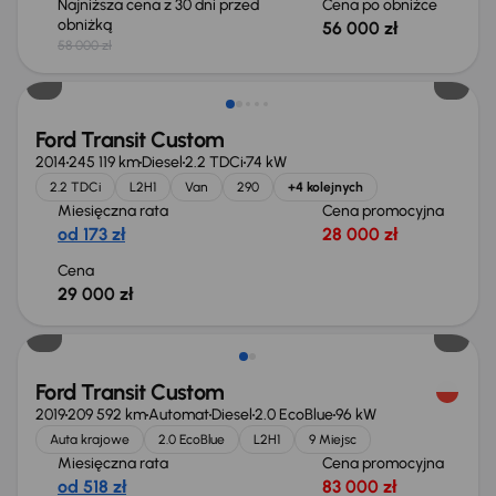
Najniższa cena z 30 dni przed
Cena po obniżce
obniżką
56 000 zł
58 000 zł
Możliwość odliczenia VAT
Ford Transit Custom
2014
245 119 km
Diesel
2.2 TDCi
74 kW
2.2 TDCi
L2H1
Van
290
+4 kolejnych
Miesięczna rata
Cena promocyjna
od 173 zł
28 000 zł
Cena
29 000 zł
Ford Transit Custom
2019
209 592 km
Automat
Diesel
2.0 EcoBlue
96 kW
Auta krajowe
2.0 EcoBlue
L2H1
9 Miejsc
Miesięczna rata
Cena promocyjna
od 518 zł
83 000 zł