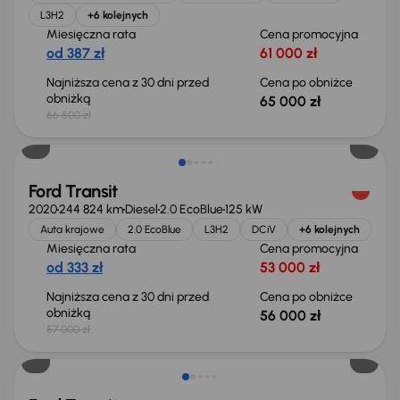
L3H2
+6 kolejnych
Miesięczna rata
Cena promocyjna
od 387 zł
61 000 zł
Najniższa cena z 30 dni przed
Cena po obniżce
obniżką
65 000 zł
66 500 zł
Taniej o 1 000 zł
Ford Transit
2020
244 824 km
Diesel
2.0 EcoBlue
125 kW
Auta krajowe
2.0 EcoBlue
L3H2
DCiV
+6 kolejnych
Miesięczna rata
Cena promocyjna
od 333 zł
53 000 zł
Najniższa cena z 30 dni przed
Cena po obniżce
obniżką
56 000 zł
57 000 zł
Taniej o 1 500 zł