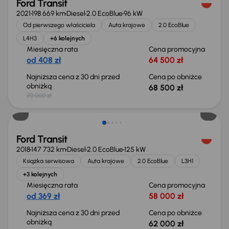
Ford Transit
2021
198 669 km
Diesel
2.0 EcoBlue
96 kW
Od pierwszego właściciela
Auta krajowe
2.0 EcoBlue
L4H3
+6 kolejnych
Miesięczna rata
Cena promocyjna
od 408 zł
64 500 zł
Najniższa cena z 30 dni przed
Cena po obniżce
obniżką
68 500 zł
70 000 zł
Taniej o 1 000 zł
Ford Transit
2018
147 732 km
Diesel
2.0 EcoBlue
125 kW
Książka serwisowa
Auta krajowe
2.0 EcoBlue
L3H1
+3 kolejnych
Miesięczna rata
Cena promocyjna
od 369 zł
58 000 zł
Najniższa cena z 30 dni przed
Cena po obniżce
obniżką
62 000 zł