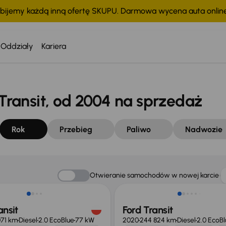
bijemy każdą inną ofertę SKUPU. Darmowa wycena auta onli
Oddziały
Kariera
ransit, od 2004 na sprzedaż
Rok
Przebieg
Paliwo
Nadwozie
o 1 500 zł
Taniej o 1 000 zł
Otwieranie samochodów w nowej karcie
ansit
Ford Transit
071 km
Diesel
2.0 EcoBlue
77 kW
2020
244 824 km
Diesel
2.0 EcoBl