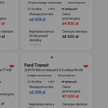
3H2
Od pierwszego właściciela
Auta krajowe
2.0 EcoBlue
L4H3
+6 kolejnych
Miesięczna rata
Cena
yjna
promocyjna
od 408 zł
 zł
64 500 zł
 obniżce
Najniższa cena z
Cena po obniżce
30 dni przed
 zł
68 500 zł
obniżką
70 000 zł
Taniej o 2 000 zł
Ford Transit
ue
77 kW
2019
191 806 km
Diesel
2.0 EcoBlue
96 kW
Książka serwisowa
Auta krajowe
e
2.0 EcoBlue
L3H3
+8 kolejnych
Miesięczna rata
Cena
promocyjna
od 298 zł
omocyjna
47 000 zł
 zł
Najniższa cena z
Cena po obniżce