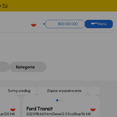
ne
TU
.
Sortuj według
Zapisz wyszukiwanie
800 033 000
Menu
Kategoria
Taniej o 1 500 zł
Sortuj według
Zapisz wyszukiwanie
Ford Transit
ue
125 kW
2021
198 669 km
Diesel
2.0 EcoBlue
96 kW