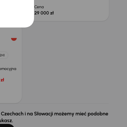
 zł
Cena
29 000 zł
2H1
omocyjna
zł
 w Czechach i na Słowacji możemy mieć podobne
ukasz.