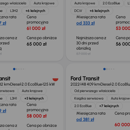
zego właściciela
Auta krajowe
Auta krajowe
2.0 EcoBlue
L
ue
L3H2
+6 kolejnych
DCiV
+6 kolejnych
czna rata
Cena
Miesięczna rata
Cena
promocyjna
promoc
 zł
od 333 zł
61 000 zł
53 000
sza cena z
Cena po obniżce
Najniższa cena z
Cena po
 przed
30 dni przed
65 000 zł
56 000
ką
obniżką
zł
57 000 zł
o 1 000 zł
Możliwość odliczenia VAT
ansit
Ford Transit
32 km
Diesel
2.0 EcoBlue
125 kW
2022
148 409 km
Diesel
2.0 EcoBl
serwisowa
Auta krajowe
Od pierwszego właściciela
ue
L3H1
+3 kolejnych
Książka serwisowa
Auta krajow
czna rata
Cena
2.0 EcoBlue
+7 kolejnych
promocyjna
 zł
Miesięczna rata
Cena pr
58 000 zł
od 381 zł
60 000
sza cena z
Cena po obniżce