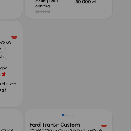
30 dni przed
50 000 zł
obniżką
52 000 zł
96 kW
e
ych
yjna
 zł
 obniżce
 zł
Możliwość odliczenia VAT
Ford Transit Custom
e
77 kW
2018
142 220 km
Diesel
2.0 EcoBlue
96 kW