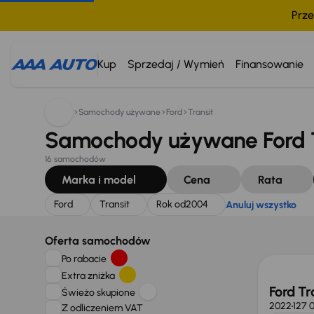
Prze
Szukam:
Ford
Transit
Rok od
2004
Anuluj wszystko
Kup
Sprzedaj / Wymień
Finansowanie
Samochody używane
Ford
Transit
Samochody używane Ford T
16 samochodów
Marka i model
Cena
Rata
Ford
Transit
Rok od
2004
Anuluj wszystko
Taniej 
Oferta samochodów
Po rabacie
Extra zniżka
Ford Tr
Świeżo skupione
2022
127 
Z odliczeniem VAT