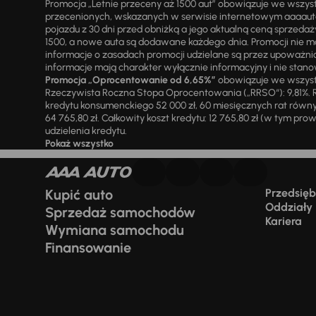
Promocja „Letnie przeceny aż 1500 aut” obowiązuje we wszy
przecenionych, wskazanych w serwisie internetowym aaaauto.
pojazdu z 30 dni przed obniżką a jego aktualną ceną sprzeda
1500, a nowe auta są dodawane każdego dnia. Promocji nie m
informacje o zasadach promocji udzielane są przez upowa
informacje mają charakter wyłącznie informacyjny i nie stanow
Promocja „Oprocentowanie od 6,65%”
obowiązuje we wszystk
Rzeczywista Roczna Stopa Oprocentowania („RRSO“): 9,81%. R
kredytu konsumenckiego 52 000 zł, 60 miesięcznych rat równy
64 765,80 zł. Całkowity koszt kredytu: 12 765,80 zł (w tym prowi
udzielenia kredytu.
Pokaż wszystko
Kupić auto
Przedsiębi
Oddziały
Sprzedaż samochodów
Kariera
Wymiana samochodu
Finansowanie