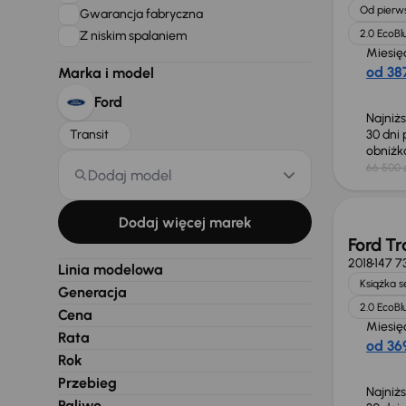
Od pierws
Gwarancja fabryczna
2.0 EcoBl
Z niskim spalaniem
Miesię
od 387
Marka i model
Ford
Najniż
Transit
30 dni
obniż
66 500 
Dodaj model
Taniej 
Dodaj więcej marek
Ford Tr
2018
147 7
Linia modelowa
Książka 
Generacja
2.0 EcoBl
Cena
Miesię
Rata
od 369
Rok
Przebieg
Najniż
Paliwo