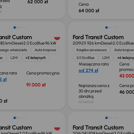
 przed
62 000 zł
Cena
ką
64 000 zł
ł
 skupione
Taniej o 1 000 zł
ansit Custom
Ford Transit Custom
283 km
Diesel
2.0 EcoBlue
96 kW
2019
211 926 km
Diesel
2.0 EcoBlue
zego właściciela
Auta krajowe
Książka serwisowa
Auta krajow
ue
L2H1
+2 kolejnych
2.0 EcoBlue
L2H1
+6 kolejn
Miesięczna rata
Cena
promoc
od 274 zł
czna rata
Cena promocyjna
43 000
 zł
91 000 zł
Najniższa cena z
Cena po
30 dni przed
46 000
obniżką
0 zł
47 000 zł
o 1 000 zł
Taniej o 1 000 zł
ansit Custom
Ford Transit Custom
4 km
Diesel
2.0 EcoBlue
96 kW
2016
241 928 km
Diesel
2.0 EcoBlu