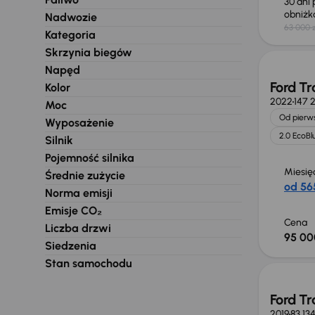
30 dni
obniż
Nadwozie
63 000 z
Świeżo
Kategoria
Skrzynia biegów
Napęd
Ford Tr
Kolor
2022
147 
Moc
Od pierws
Wyposażenie
2.0 EcoBl
Silnik
Pojemność silnika
Miesię
Średnie zużycie
od 565
Norma emisji
Emisje CO₂
Cena
Liczba drzwi
95 00
Siedzenia
Taniej 
Stan samochodu
Ford Tr
2019
83 13