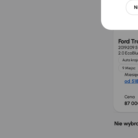
N
Cena
80 00
Ford Tr
2019
209 
2.0 EcoBl
Auta kra
9 Miejsc
Miesię
od 518
Cena
87 00
Nie wybra