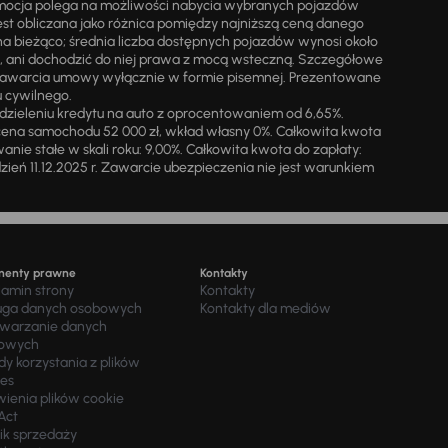
omocja polega na możliwości nabycia wybranych pojazdów
st obliczana jako różnica pomiędzy najniższą ceną danego
na bieżąco; średnia liczba dostępnych pojazdów wynosi około
i, ani dochodzić do niej prawa z mocą wsteczną. Szczegółowe
zawarcia umowy wyłącznie w formie pisemnej. Prezentowane
u cywilnego.
zieleniu kredytu na auto z oprocentowaniem od 6,65%.
cena samochodu 52 000 zł, wkład własny 0%. Całkowita kwota
ie stałe w skali roku: 9,00%. Całkowita kwota do zapłaty:
a dzień 11.12.2025 r. Zawarcie ubezpieczenia nie jest warunkiem
menty prawne
Kontakty
lamin strony
Kontakty
uga danych osobowych
Kontakty dla mediów
twarzanie danych
owych
y korzystania z plików
ies
wienia plików cookie
Act
ik sprzedaży