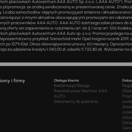
stkich placówkach Autocentrum AAA AUTO Sp. z o.o. („AAA AUTO”). Pr
pl/promocja, ze zniżką uwidocznioną w prezentowanej cenie. Zniżka je
ży. Liczba samochodów objętych promocją jest zmienna i aktualizowana 
ożna łączyć z innymi aktualnie obowiązującymi promocjami ani rabatam
żnionych pracowników AAA AUTO. AAA AUTO zastrzega sobie prawo do 
ią oferty ani zapewnienia w rozumieniu art. 66 § 1 oraz art. 556 Kodeks
ich placówkach Autocentrum AAA Auto sp. z o.o. Promocja polega na ud
eprezentatywny przykład: Samochód marki Opel Insignia rocznik 2019, 
ch po 1079,43zł. Okres obowiązywania umowy: 60 miesięcy. Oprocentowan
zja za udzielenie kredytu 1 040,00 zł, odsetki 11 725,80 zł). Wyliczenie n
orcy i firmy
Obsługa klienta
Doku
Reklamacje/Skarga
Regu
Rzecznik praw klientów AAA
Obsł
AUTO
Prze
Dokumenty do pobrania
osob
Zasad
cook
Usta
Data
Cenn