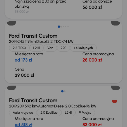
Najniższa cena z 30 dni przed
Cena po obniżce
obniżką
56 000 zł
58 000 zł
Możliwość odliczenia VAT
Ford Transit Custom
2014
245 119 km
Diesel
2.2 TDCi
74 kW
2.2 TDCi
L2H1
Van
290
+4 kolejnych
Miesięczna rata
Cena promocyjna
od 173 zł
28 000 zł
Cena
29 000 zł
Ford Transit Custom
2019
209 592 km
Automat
Diesel
2.0 EcoBlue
96 kW
Auta krajowe
2.0 EcoBlue
L2H1
9 Miejsc
Miesięczna rata
Cena promocyjna
od 518 zł
83 000 zł