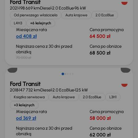
Ford Transit
2021
198 669 km
Diesel
2.0 EcoBlue
96 kW
Od pierwszego właściciela
Auta krajowe
2.0 EcoBlue
L4H3
+6 kolejnych
Miesięczna rata
Cena promocyjna
od 408 zł
64 500 zł
Najniższa cena z 30 dni przed
Cena po obniżce
obniżką
68 500 zł
70 000 zł
Taniej o 1 000 zł
Ford Transit
2018
147 732 km
Diesel
2.0 EcoBlue
125 kW
Książka serwisowa
Auta krajowe
2.0 EcoBlue
L3H1
+3 kolejnych
Miesięczna rata
Cena promocyjna
od 369 zł
58 000 zł
Najniższa cena z 30 dni przed
Cena po obniżce
obniżką
62 000 zł