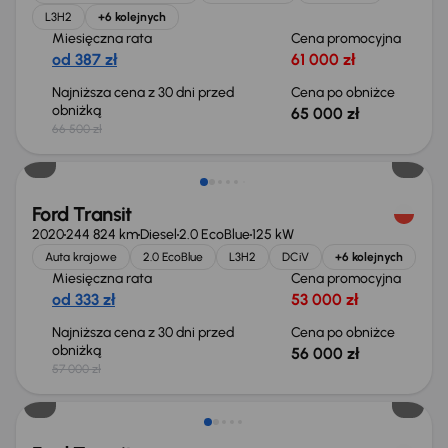
L3H2
+6 kolejnych
Miesięczna rata
Cena promocyjna
od 387 zł
61 000 zł
Najniższa cena z 30 dni przed
Cena po obniżce
obniżką
65 000 zł
66 500 zł
Taniej o 1 000 zł
Ford Transit
2020
244 824 km
Diesel
2.0 EcoBlue
125 kW
Auta krajowe
2.0 EcoBlue
L3H2
DCiV
+6 kolejnych
Miesięczna rata
Cena promocyjna
od 333 zł
53 000 zł
Najniższa cena z 30 dni przed
Cena po obniżce
obniżką
56 000 zł
57 000 zł
Taniej o 1 500 zł