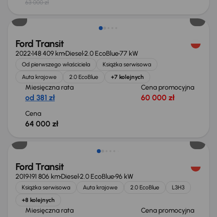
63 000 zł
Możliwość odliczenia VAT
Ford Transit
2022
148 409 km
Diesel
2.0 EcoBlue
77 kW
Od pierwszego właściciela
Książka serwisowa
Auta krajowe
2.0 EcoBlue
+7 kolejnych
Miesięczna rata
Cena promocyjna
od 381 zł
60 000 zł
Cena
64 000 zł
Taniej o 2 000 zł
Ford Transit
2019
191 806 km
Diesel
2.0 EcoBlue
96 kW
Książka serwisowa
Auta krajowe
2.0 EcoBlue
L3H3
+8 kolejnych
Miesięczna rata
Cena promocyjna