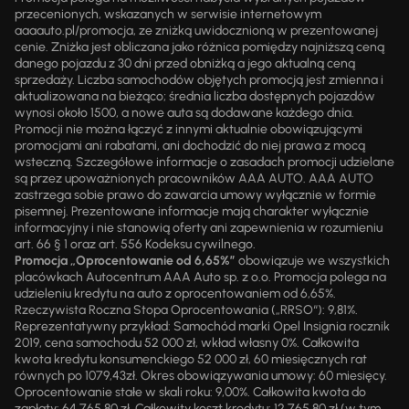
przecenionych, wskazanych w serwisie internetowym
aaaauto.pl/promocja, ze zniżką uwidocznioną w prezentowanej
cenie. Zniżka jest obliczana jako różnica pomiędzy najniższą ceną
danego pojazdu z 30 dni przed obniżką a jego aktualną ceną
sprzedaży. Liczba samochodów objętych promocją jest zmienna i
aktualizowana na bieżąco; średnia liczba dostępnych pojazdów
wynosi około 1500, a nowe auta są dodawane każdego dnia.
Promocji nie można łączyć z innymi aktualnie obowiązującymi
promocjami ani rabatami, ani dochodzić do niej prawa z mocą
wsteczną. Szczegółowe informacje o zasadach promocji udzielane
są przez upoważnionych pracowników AAA AUTO. AAA AUTO
zastrzega sobie prawo do zawarcia umowy wyłącznie w formie
pisemnej. Prezentowane informacje mają charakter wyłącznie
informacyjny i nie stanowią oferty ani zapewnienia w rozumieniu
art. 66 § 1 oraz art. 556 Kodeksu cywilnego.
Promocja „Oprocentowanie od 6,65%”
obowiązuje we wszystkich
placówkach Autocentrum AAA Auto sp. z o.o. Promocja polega na
udzieleniu kredytu na auto z oprocentowaniem od 6,65%.
Rzeczywista Roczna Stopa Oprocentowania („RRSO“): 9,81%.
Reprezentatywny przykład: Samochód marki Opel Insignia rocznik
2019, cena samochodu 52 000 zł, wkład własny 0%. Całkowita
kwota kredytu konsumenckiego 52 000 zł, 60 miesięcznych rat
równych po 1079,43zł. Okres obowiązywania umowy: 60 miesięcy.
Oprocentowanie stałe w skali roku: 9,00%. Całkowita kwota do
zapłaty: 64 765,80 zł. Całkowity koszt kredytu: 12 765,80 zł (w tym