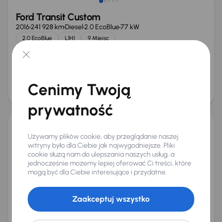
Ford Transit Custom
2016
241 928 km
Diesel
2.0 EcoBlue
77 kW
2.0 EcoBlue
L1H1
9 Miejsc
Miesięczna rata
Cena promocyjna
od 268 zł
42 000 zł
Najniższa cena z 30 dni przed
Cena po obniżce
obniżką
Cenimy Twoją
45 000 zł
46 000 zł
Możliwość odliczenia VAT
prywatność
Ford Transit Custom
Używamy plików cookie, aby przeglądanie naszej
witryny było dla Ciebie jak najwygodniejsze. Pliki
2018
142 220 km
Diesel
2.0 EcoBlue
96 kW
cookie służą nam do ulepszania naszych usług, a
Od pierwszego właściciela
Auta krajowe
2.0 EcoBlue
jednocześnie możemy lepiej oferować Ci treści, które
L2H1
+7 kolejnych
mogą być dla Ciebie interesujące i przydatne.
Miesięczna rata
Cena promocyjna
od 345 zł
55 000 zł
Zaakceptuj wszystko
Cena
58 000 zł