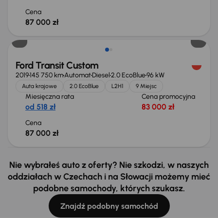
Cena
87 000 zł
Ford Transit Custom
2019
145 750 km
Automat
Diesel
2.0 EcoBlue
96 kW
Auta krajowe
2.0 EcoBlue
L2H1
9 Miejsc
Miesięczna rata
Cena promocyjna
od 518 zł
83 000 zł
Cena
87 000 zł
Nie wybrałeś auto z oferty? Nie szkodzi, w naszych
oddziałach w Czechach i na Słowacji możemy mieć
podobne samochody, których szukasz.
Znajdź podobny samochód