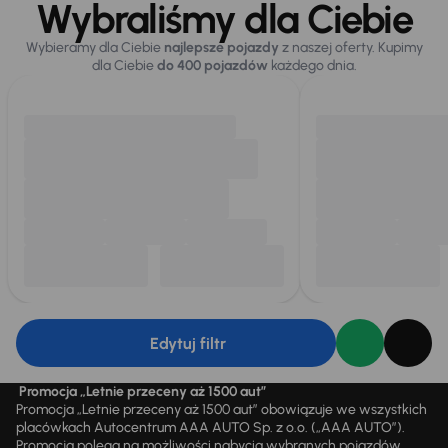
Wybraliśmy dla Ciebie
Wybieramy dla Ciebie
najlepsze pojazdy
z naszej oferty. Kupimy
dla Ciebie
do 400 pojazdów
każdego dnia.
Edytuj filtr
Promocja „Letnie przeceny aż 1500 aut”
Promocja „Letnie przeceny aż 1500 aut” obowiązuje we wszystkich
placówkach Autocentrum AAA AUTO Sp. z o.o. („AAA AUTO”).
Promocja polega na możliwości nabycia wybranych pojazdów