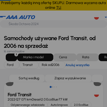
Ford
Transit
Rok od
2006
Anuluj wszystko
Przebijemy każdą inną ofertę SKUPU. Darmowa wycena auta
online
TU
.
Samochody używane Ford Transit, od
2006 na sprzedaż
16 samochodów
3
Marka i model
Cena
Rata
R
Ford
Transit
Rok od
2006
Anuluj wszystko
Taniej o 1 500 zł
Sortuj według
Zapisz wyszukiwanie
Ford Transit
2022
127 071 km
Diesel
2.0 EcoBlue
77 kW
Od pierwszego właściciela
Auta krajowe
2.0 EcoBlue