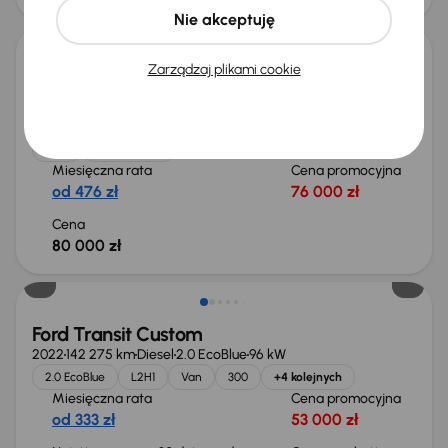
Możliwość odliczenia VAT
Nie akceptuję
Zarządzaj plikami cookie
Ford Transit Custom
2021
160 579 km
Diesel
2.0 EcoBlue
136 kW
Od pierwszego właściciela
Auta krajowe
2.0 EcoBlue
L2H1
+2 kolejnych
Miesięczna rata
Cena promocyjna
od 476 zł
76 000 zł
Cena
80 000 zł
Taniej o 2 000 zł
Ford Transit Custom
2022
142 275 km
Diesel
2.0 EcoBlue
96 kW
2.0 EcoBlue
L2H1
Van
300
+4 kolejnych
Miesięczna rata
Cena promocyjna
od 333 zł
53 000 zł