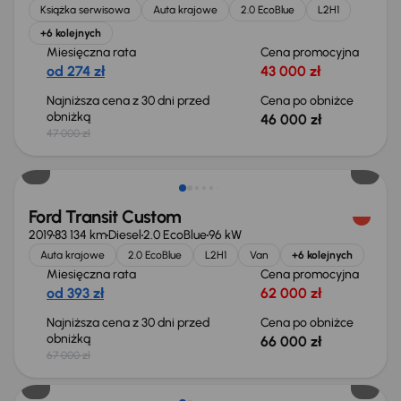
Książka serwisowa
Auta krajowe
2.0 EcoBlue
L2H1
+6 kolejnych
Miesięczna rata
Cena promocyjna
od 274 zł
43 000 zł
Najniższa cena z 30 dni przed
Cena po obniżce
obniżką
46 000 zł
47 000 zł
Taniej o 1 000 zł
Ford Transit Custom
2019
83 134 km
Diesel
2.0 EcoBlue
96 kW
Auta krajowe
2.0 EcoBlue
L2H1
Van
+6 kolejnych
Miesięczna rata
Cena promocyjna
od 393 zł
62 000 zł
Najniższa cena z 30 dni przed
Cena po obniżce
obniżką
66 000 zł
67 000 zł
Taniej o 1 000 zł