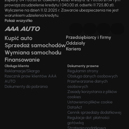
prowizja za udzielenie kredytu 1 040,00 zł, odsetki 11 725,80 zł).
Wyliczenie na dzień 11.12.2025 r. Zawarcie ubezpieczenia nie jest
warunkiem udzielenia kredytu.
Pokaż wszystko
Kupić auto
Przedsiębiorcy i firmy
Oddziały
Sprzedaż samochodów
Kariera
Wymiana samochodu
Finansowanie
Obsługa klienta
Dokumenty prawne
Reklamacje/Skarga
Regulamin strony
Rzecznik praw klientów AAA
Obsługa danych osobowych
AUTO
Przetwarzanie danych
Dokumenty do pobrania
osobowych
Zasady korzystania z plików
cookies
Ustawienia plików cookie
DataAct
Cennik sprzedaży dodatkowej
Regulacje dot. płatności
gotówką
Strategia podatkowa