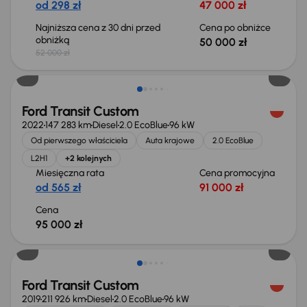
od 298 zł
47 000 zł
Najniższa cena z 30 dni przed
Cena po obniżce
obniżką
50 000 zł
52 000 zł
Świeżo skupione
Ford Transit Custom
2022
147 283 km
Diesel
2.0 EcoBlue
96 kW
Od pierwszego właściciela
Auta krajowe
2.0 EcoBlue
L2H1
+2 kolejnych
Miesięczna rata
Cena promocyjna
od 565 zł
91 000 zł
Cena
95 000 zł
Taniej o 1 000 zł
Ford Transit Custom
2019
211 926 km
Diesel
2.0 EcoBlue
96 kW