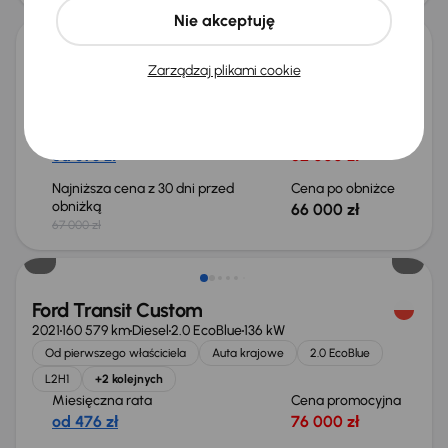
Nie akceptuję
Ford Transit Custom
Zarządzaj plikami cookie
2019
83 134 km
Diesel
2.0 EcoBlue
96 kW
Auta krajowe
2.0 EcoBlue
L2H1
Van
+6 kolejnych
Miesięczna rata
Cena promocyjna
od 393 zł
62 000 zł
Najniższa cena z 30 dni przed
Cena po obniżce
obniżką
66 000 zł
67 000 zł
Możliwość odliczenia VAT
Ford Transit Custom
2021
160 579 km
Diesel
2.0 EcoBlue
136 kW
Od pierwszego właściciela
Auta krajowe
2.0 EcoBlue
L2H1
+2 kolejnych
Miesięczna rata
Cena promocyjna
od 476 zł
76 000 zł