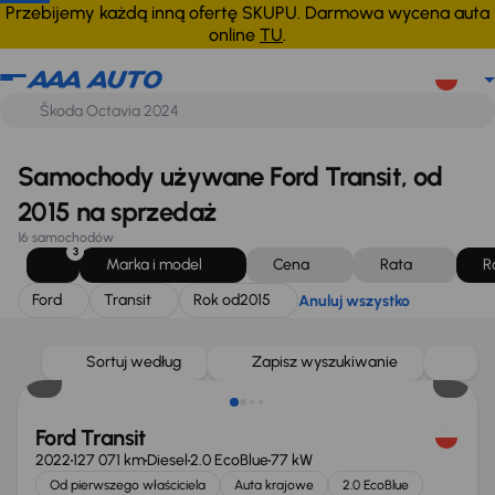
Ford
Transit
Rok od
2015
Anuluj wszystko
Przebijemy każdą inną ofertę SKUPU. Darmowa wycena auta
online
TU
.
Samochody używane Ford Transit, od
2015 na sprzedaż
16 samochodów
3
Marka i model
Cena
Rata
R
Ford
Transit
Rok od
2015
Anuluj wszystko
Taniej o 1 500 zł
Sortuj według
Zapisz wyszukiwanie
Ford Transit
2022
127 071 km
Diesel
2.0 EcoBlue
77 kW
Od pierwszego właściciela
Auta krajowe
2.0 EcoBlue