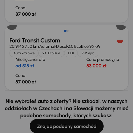
Cena
87 000 zł
Ford Transit Custom
2019
145 750 km
Automat
Diesel
2.0 EcoBlue
96 kW
Auta krajowe
2.0 EcoBlue
L1H1
9 Miejsc
Miesięczna rata
Cena promocyjna
od 518 zł
83 000 zł
Cena
87 000 zł
Nie wybrałeś auto z oferty? Nie szkodzi, w naszych
oddziałach w Czechach i na Słowacji możemy mieć
podobne samochody, których szukasz.
Znajdź podobny samochód