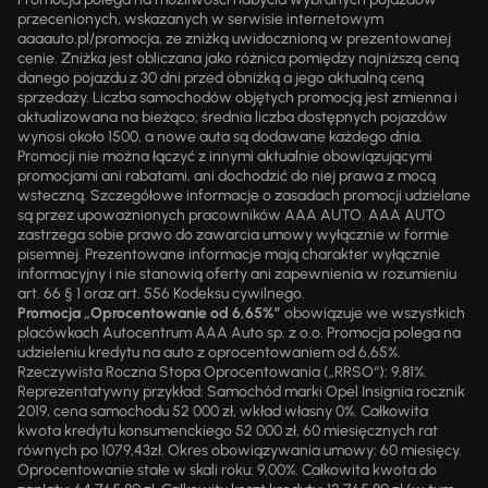
przecenionych, wskazanych w serwisie internetowym
aaaauto.pl/promocja, ze zniżką uwidocznioną w prezentowanej
cenie. Zniżka jest obliczana jako różnica pomiędzy najniższą ceną
danego pojazdu z 30 dni przed obniżką a jego aktualną ceną
sprzedaży. Liczba samochodów objętych promocją jest zmienna i
aktualizowana na bieżąco; średnia liczba dostępnych pojazdów
wynosi około 1500, a nowe auta są dodawane każdego dnia.
Promocji nie można łączyć z innymi aktualnie obowiązującymi
promocjami ani rabatami, ani dochodzić do niej prawa z mocą
wsteczną. Szczegółowe informacje o zasadach promocji udzielane
są przez upoważnionych pracowników AAA AUTO. AAA AUTO
zastrzega sobie prawo do zawarcia umowy wyłącznie w formie
pisemnej. Prezentowane informacje mają charakter wyłącznie
informacyjny i nie stanowią oferty ani zapewnienia w rozumieniu
art. 66 § 1 oraz art. 556 Kodeksu cywilnego.
Promocja „Oprocentowanie od 6,65%”
obowiązuje we wszystkich
placówkach Autocentrum AAA Auto sp. z o.o. Promocja polega na
udzieleniu kredytu na auto z oprocentowaniem od 6,65%.
Rzeczywista Roczna Stopa Oprocentowania („RRSO“): 9,81%.
Reprezentatywny przykład: Samochód marki Opel Insignia rocznik
2019, cena samochodu 52 000 zł, wkład własny 0%. Całkowita
kwota kredytu konsumenckiego 52 000 zł, 60 miesięcznych rat
równych po 1079,43zł. Okres obowiązywania umowy: 60 miesięcy.
Oprocentowanie stałe w skali roku: 9,00%. Całkowita kwota do