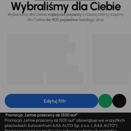
Wybraliśmy dla Ciebie
Wybieramy dla Ciebie
najlepsze pojazdy
z naszej oferty. Kupimy
dla Ciebie
do 400 pojazdów
każdego dnia.
Edytuj filtr
Promocja „Letnie przeceny aż 1500 aut”
Promocja „Letnie przeceny aż 1500 aut” obowiązuje we wszystkich
placówkach Autocentrum AAA AUTO Sp. z o.o. („AAA AUTO”).
Promocja polega na możliwości nabycia wybranych pojazdów