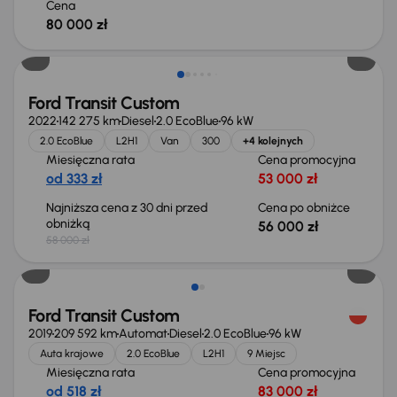
Cena
80 000 zł
Taniej o 2 000 zł
Ford Transit Custom
2022
142 275 km
Diesel
2.0 EcoBlue
96 kW
2.0 EcoBlue
L2H1
Van
300
+4 kolejnych
Miesięczna rata
Cena promocyjna
od 333 zł
53 000 zł
Najniższa cena z 30 dni przed
Cena po obniżce
obniżką
56 000 zł
58 000 zł
Ford Transit Custom
2019
209 592 km
Automat
Diesel
2.0 EcoBlue
96 kW
Auta krajowe
2.0 EcoBlue
L2H1
9 Miejsc
Miesięczna rata
Cena promocyjna
od 518 zł
83 000 zł