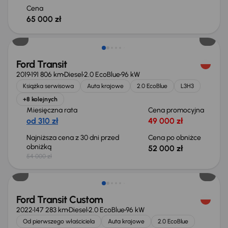
Cena
65 000 zł
Taniej o 2 000 zł
Ford Transit
2019
191 806 km
Diesel
2.0 EcoBlue
96 kW
Książka serwisowa
Auta krajowe
2.0 EcoBlue
L3H3
+8 kolejnych
Miesięczna rata
Cena promocyjna
od 310 zł
49 000 zł
Najniższa cena z 30 dni przed
Cena po obniżce
obniżką
52 000 zł
54 000 zł
Możliwość odliczenia VAT
Ford Transit Custom
2022
147 283 km
Diesel
2.0 EcoBlue
96 kW
Od pierwszego właściciela
Auta krajowe
2.0 EcoBlue