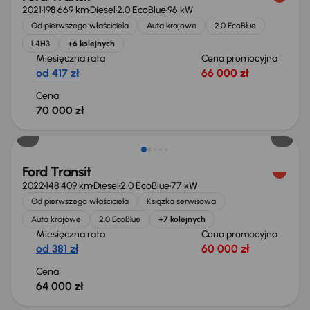
2021
198 669 km
Diesel
2.0 EcoBlue
96 kW
Od pierwszego właściciela
Auta krajowe
2.0 EcoBlue
L4H3
+6 kolejnych
Miesięczna rata
Cena promocyjna
od 417 zł
66 000 zł
Cena
70 000 zł
Możliwość odliczenia VAT
Ford Transit
2022
148 409 km
Diesel
2.0 EcoBlue
77 kW
Od pierwszego właściciela
Książka serwisowa
Auta krajowe
2.0 EcoBlue
+7 kolejnych
Miesięczna rata
Cena promocyjna
od 381 zł
60 000 zł
Cena
64 000 zł
Taniej o 2 000 zł