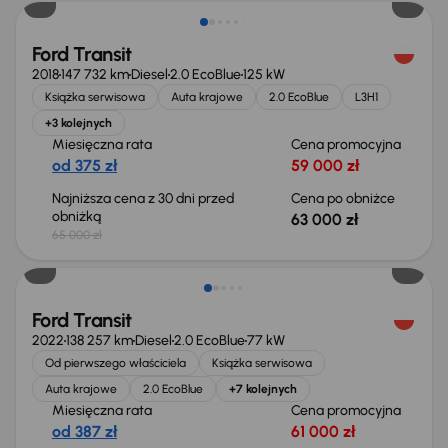
Ford Transit
2018
147 732 km
Diesel
2.0 EcoBlue
125 kW
Książka serwisowa
Auta krajowe
2.0 EcoBlue
L3H1
+3 kolejnych
Miesięczna rata
Cena promocyjna
od 375 zł
59 000 zł
Najniższa cena z 30 dni przed
Cena po obniżce
obniżką
63 000 zł
65 000 zł
Możliwość odliczenia VAT
Ford Transit
2022
138 257 km
Diesel
2.0 EcoBlue
77 kW
Od pierwszego właściciela
Książka serwisowa
Auta krajowe
2.0 EcoBlue
+7 kolejnych
Miesięczna rata
Cena promocyjna
od 387 zł
61 000 zł