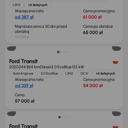
L3H2
+6 kolejnych
Miesięczna rata
Cena promocyjna
od 387 zł
61 000 zł
Najniższa cena z 30 dni przed
Cena po obniżce
obniżką
65 000 zł
66 500 zł
Ford Transit
2020
244 824 km
Diesel
2.0 EcoBlue
125 kW
Auta krajowe
2.0 EcoBlue
L3H2
DCiV
+6 kolejnych
Miesięczna rata
Cena promocyjna
od 339 zł
54 000 zł
Cena
57 000 zł
Możliwość odliczenia VAT
Ford Transit