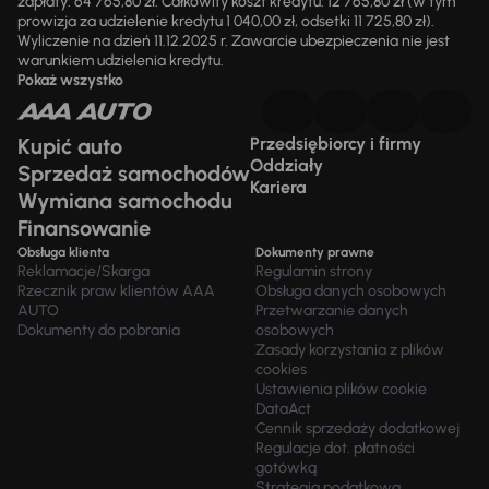
zapłaty: 64 765,80 zł. Całkowity koszt kredytu: 12 765,80 zł (w tym
prowizja za udzielenie kredytu 1 040,00 zł, odsetki 11 725,80 zł).
Wyliczenie na dzień 11.12.2025 r. Zawarcie ubezpieczenia nie jest
warunkiem udzielenia kredytu.
Pokaż wszystko
Kupić auto
Przedsiębiorcy i firmy
Oddziały
Sprzedaż samochodów
Kariera
Wymiana samochodu
Finansowanie
Obsługa klienta
Dokumenty prawne
Reklamacje/Skarga
Regulamin strony
Rzecznik praw klientów AAA
Obsługa danych osobowych
AUTO
Przetwarzanie danych
Dokumenty do pobrania
osobowych
Zasady korzystania z plików
cookies
Ustawienia plików cookie
DataAct
Cennik sprzedaży dodatkowej
Regulacje dot. płatności
gotówką
Strategia podatkowa