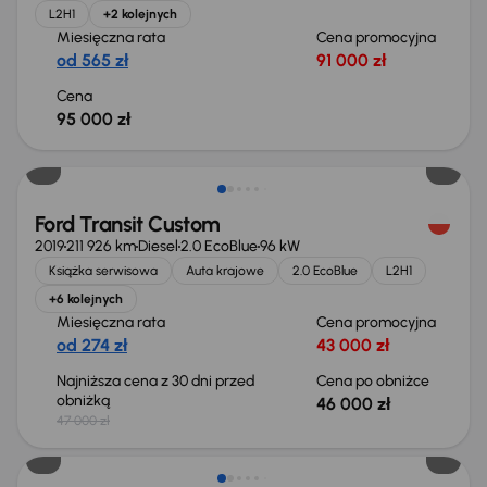
L2H1
+2 kolejnych
Miesięczna rata
Cena promocyjna
od 565 zł
91 000 zł
Cena
95 000 zł
Taniej o 1 000 zł
Ford Transit Custom
2019
211 926 km
Diesel
2.0 EcoBlue
96 kW
Książka serwisowa
Auta krajowe
2.0 EcoBlue
L2H1
+6 kolejnych
Miesięczna rata
Cena promocyjna
od 274 zł
43 000 zł
Najniższa cena z 30 dni przed
Cena po obniżce
obniżką
46 000 zł
47 000 zł
Możliwość odliczenia VAT