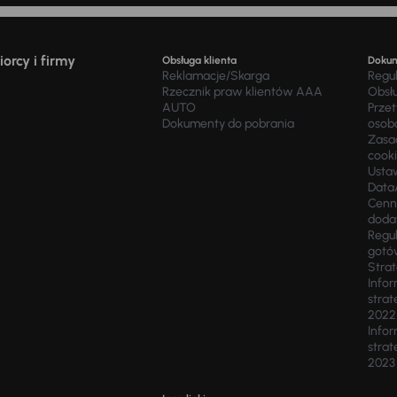
orcy i firmy
Obsługa klienta
Doku
Reklamacje/Skarga
Regu
Rzecznik praw klientów AAA
Obsł
AUTO
Prze
Dokumenty do pobrania
osob
Zasad
cook
Usta
Data
Cenn
doda
Regul
gotó
Stra
Infor
strat
2022
Infor
strat
2023