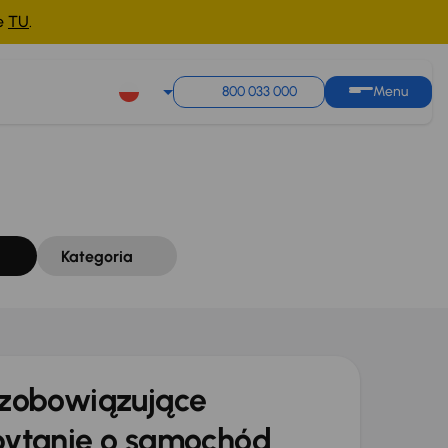
ne
TU
.
Sortuj według
Zapisz wyszukiwanie
800 033 000
Menu
Kategoria
zobowiązujące
ytanie o samochód