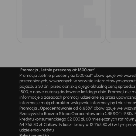
Promocja „Letnie przeceny aż 1500 aut”
Promocja „Letnie przeceny aż 1500 aut” obowiązuje we wszy
przecenionych, wskazanych w serwisie internetowym aaaauto.
pojazdu z 30 dni przed obniżką a jego aktualną ceną sprzeda
1500, a nowe auta są dodawane każdego dnia. Promocji nie m
informacje o zasadach promocji udzielane są przez upowa
informacje mają charakter wyłącznie informacyjny i nie stanow
Promocja „Oprocentowanie od 6,65%”
obowiązuje we wszystk
Rzeczywista Roczna Stopa Oprocentowania („RRSO“): 9,81%. R
kredytu konsumenckiego 52 000 zł, 60 miesięcznych rat równy
64 765,80 zł. Całkowity koszt kredytu: 12 765,80 zł (w tym prowi
udzielenia kredytu.
Pokaż wszystko