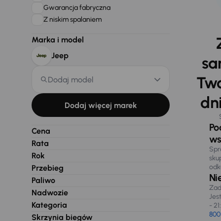
Gwarancja fabryczna
Z niskim spalaniem
Marka i model
Jeep
sa
Two
Dodaj model
dni
Dodaj więcej marek
Po
Cena
ws
Rata
Spr
Rok
sku
odk
Przebieg
Ni
Paliwo
Zad
Nadwozie
Jes
Kategoria
- 21
800
Skrzynia biegów