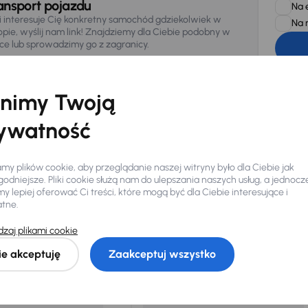
ansport pojazdu
Na 
li interesuje Cię konkretny samochód gdziekolwiek w
Na 
opie, wyślij nam link! Znajdziemy dla Ciebie podobny w
sce lub sprowadzimy go z zagranicy.
Zwracamy u
zagwaranto
874/15, Či
osobowe z
nimy Twoją
ywatność
y plików cookie, aby przeglądanie naszej witryny było dla Ciebie jak
odniejsze. Pliki cookie służą nam do ulepszania naszych usług, a jednocz
 lepiej oferować Ci treści, które mogą być dla Ciebie interesujące i
Ciebie
atne.
zaj plikami cookie
my dla Ciebie
do 400 pojazdów
każdego dnia.
ie akceptuję
Zaakceptuj wszystko