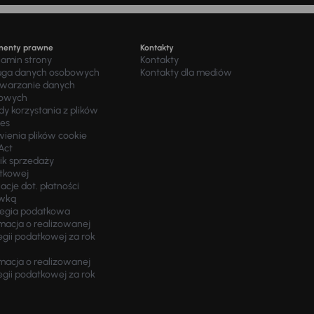
menty prawne
Kontakty
lamin strony
Kontakty
uga danych osobowych
Kontakty dla mediów
twarzanie danych
owych
y korzystania z plików
ies
wienia plików cookie
Act
ik sprzedaży
tkowej
acje dot. płatności
wką
tegia podatkowa
macja o realizowanej
egii podatkowej za rok
macja o realizowanej
egii podatkowej za rok