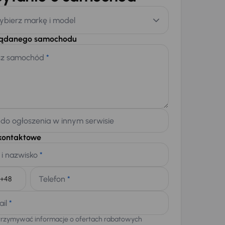
ybierz markę i model
żądanego samochodu
sz samochód
*
 do ogłoszenia w innym serwisie
kontaktowe
 i nazwisko
*
Telefon
*
+48
ail
*
trzymywać informacje o ofertach rabatowych