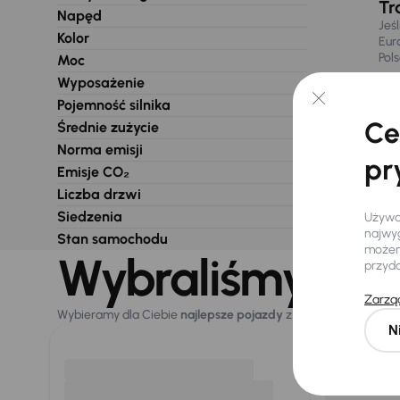
Tr
Napęd
Jeś
Kolor
Eur
Pol
Moc
Wyposażenie
Pojemność silnika
Ce
Średnie zużycie
Norma emisji
pr
Emisje CO₂
Liczba drzwi
Siedzenia
Używam
najwyg
Stan samochodu
możemy
Wybraliśmy dla 
przyd
Zarząd
Wybieramy dla Ciebie
najlepsze pojazdy
z naszej oferty. Kupi
N