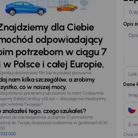
W
Opis 
Znajdziemy dla Ciebie
Opi
mochód odpowiadający
im potrzebom w ciągu 7
 w Polsce i całej Europie.
Spróbuj dostosować filtr lub wyszukać ponownie.
Link
daj nam kilka szczegółów, a zrobimy
Dane 
zystko, co w naszej mocy.
óbuj zmienić parametry lub zostaw to nam! Codziennie
Imię
pujemy [[dailyCarsBuy-pl]] aut – dlaczego nie mielibyśmy
upić właśnie Twojego?
e znalazłeś tego, czego szukałeś?
zwoń do nas bezpłatnie, a chętnie Ci pomożemy.
teśmy do Twojej dyspozycji codziennie w godzinach 8:00
E-m
:00
 033 000
Chcę o