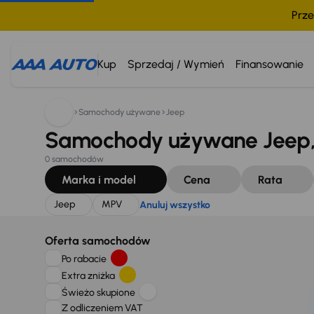
Prze
Szukam:
Jeep
MPV
Anuluj wszystko
Kup
Sprzedaj / Wymień
Finansowanie
Samochody używane
Jeep
Samochody używane Jeep,
0 samochodów
Marka i model
Cena
Rata
Jeep
MPV
Anuluj wszystko
Oferta samochodów
Po rabacie
Extra zniżka
Świeżo skupione
Z odliczeniem VAT