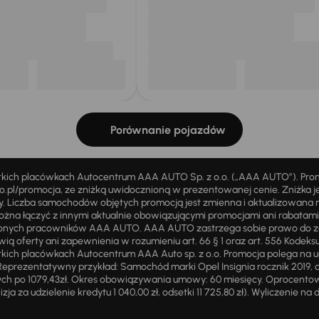
Porównanie pojazdów
stkich placówkach Autocentrum AAA AUTO Sp. z o.o. („AAA AUTO”). Pr
pl/promocja, ze zniżką uwidocznioną w prezentowanej cenie. Zniżka je
ży. Liczba samochodów objętych promocją jest zmienna i aktualizowana 
ożna łączyć z innymi aktualnie obowiązującymi promocjami ani rabatam
żnionych pracowników AAA AUTO. AAA AUTO zastrzega sobie prawo do 
ią oferty ani zapewnienia w rozumieniu art. 66 § 1 oraz art. 556 Kodeks
ich placówkach Autocentrum AAA Auto sp. z o.o. Promocja polega na ud
eprezentatywny przykład: Samochód marki Opel Insignia rocznik 2019, 
ch po 1079,43zł. Okres obowiązywania umowy: 60 miesięcy. Oprocentowan
zja za udzielenie kredytu 1 040,00 zł, odsetki 11 725,80 zł). Wyliczenie n