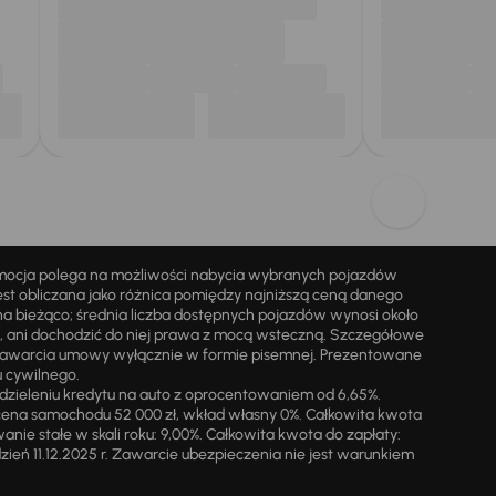
omocja polega na możliwości nabycia wybranych pojazdów
st obliczana jako różnica pomiędzy najniższą ceną danego
na bieżąco; średnia liczba dostępnych pojazdów wynosi około
i, ani dochodzić do niej prawa z mocą wsteczną. Szczegółowe
zawarcia umowy wyłącznie w formie pisemnej. Prezentowane
u cywilnego.
zieleniu kredytu na auto z oprocentowaniem od 6,65%.
cena samochodu 52 000 zł, wkład własny 0%. Całkowita kwota
ie stałe w skali roku: 9,00%. Całkowita kwota do zapłaty:
a dzień 11.12.2025 r. Zawarcie ubezpieczenia nie jest warunkiem