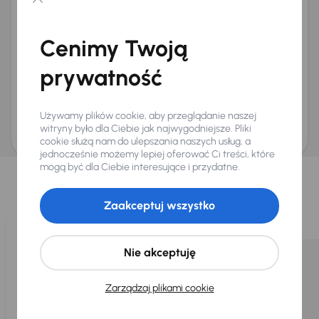
Chcę otrzymywać informacje o ofertach rabatowych
Na e-mail
(opcjonalnie)
Cenimy Twoją
Na numer telefonu
(opcjonalnie)
prywatność
Wyślij zapytanie
Zwracamy uwagę, że umówienie spotkania nie jest równoznaczne z rezerwacją
ani zagwarantowaną dostępnością pojazdu. AURES Holdings a.s., z siedzibą
Używamy plików cookie, aby przeglądanie naszej
Dopraváků 874/15, Čimice, 184 00 Praga 8, będzie przechowywać i przetwarzać
Twoje dane osobowe zgodnie z zasadami ochrony i przetwarzania
danych
witryny było dla Ciebie jak najwygodniejsze. Pliki
osobowych
.
cookie służą nam do ulepszania naszych usług, a
jednocześnie możemy lepiej oferować Ci treści, które
Wybraliśmy dla Ciebie
mogą być dla Ciebie interesujące i przydatne.
Wybieramy dla Ciebie
najlepsze pojazdy
z naszej oferty. Kupimy
dla Ciebie
do 400 pojazdów
każdego dnia.
Zaakceptuj wszystko
Nie akceptuję
Zarządzaj plikami cookie