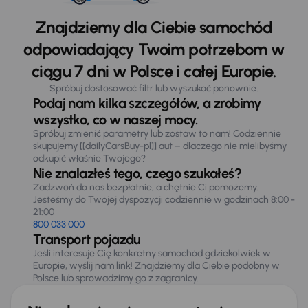
Znajdziemy dla Ciebie samochód
odpowiadający Twoim potrzebom w
ciągu 7 dni w Polsce i całej Europie.
Spróbuj dostosować filtr lub wyszukać ponownie.
Podaj nam kilka szczegółów, a zrobimy
wszystko, co w naszej mocy.
Spróbuj zmienić parametry lub zostaw to nam! Codziennie
skupujemy [[dailyCarsBuy-pl]] aut – dlaczego nie mielibyśmy
odkupić właśnie Twojego?
Nie znalazłeś tego, czego szukałeś?
Zadzwoń do nas bezpłatnie, a chętnie Ci pomożemy.
Jesteśmy do Twojej dyspozycji codziennie w godzinach 8:00 -
21:00
800 033 000
Transport pojazdu
Jeśli interesuje Cię konkretny samochód gdziekolwiek w
Europie, wyślij nam link! Znajdziemy dla Ciebie podobny w
Polsce lub sprowadzimy go z zagranicy.