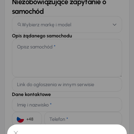
Niezobowiązujące zapytanie o
samochód
Wybierz markę i model
Opis żądanego samochodu
Opisz samochód
*
Link do ogłoszenia w innym serwisie
Dane kontaktowe
Imię i nazwisko
*
Telefon
*
+48
E-mail
*