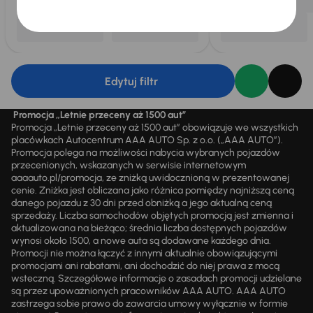
Edytuj filtr
Promocja „Letnie przeceny aż 1500 aut”
Promocja „Letnie przeceny aż 1500 aut” obowiązuje we wszystkich
placówkach Autocentrum AAA AUTO Sp. z o.o. („AAA AUTO”).
Promocja polega na możliwości nabycia wybranych pojazdów
przecenionych, wskazanych w serwisie internetowym
aaaauto.pl/promocja, ze zniżką uwidocznioną w prezentowanej
cenie. Zniżka jest obliczana jako różnica pomiędzy najniższą ceną
danego pojazdu z 30 dni przed obniżką a jego aktualną ceną
sprzedaży. Liczba samochodów objętych promocją jest zmienna i
aktualizowana na bieżąco; średnia liczba dostępnych pojazdów
wynosi około 1500, a nowe auta są dodawane każdego dnia.
Promocji nie można łączyć z innymi aktualnie obowiązującymi
promocjami ani rabatami, ani dochodzić do niej prawa z mocą
wsteczną. Szczegółowe informacje o zasadach promocji udzielane
są przez upoważnionych pracowników AAA AUTO. AAA AUTO
zastrzega sobie prawo do zawarcia umowy wyłącznie w formie