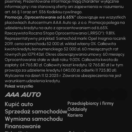
pisemnej. Prezentowane informacje mają charakter wyłącznie
informacyjny i nie stanowią oferty ani zapewnienia w rozumieniu
art. 66 § 1 oraz art. 556 Kodeksu cywilnego.
Promocja „Oprocentowanie od 6,65%”
obowiązuje we wszystkich
placówkach Autocentrum AAA Auto sp. z o.o. Promocja polega na
udzieleniu kredytu na auto z oprocentowaniem od 6,65%.
Rzeczywista Roczna Stopa Oprocentowania („RRSO“): 9,81%.
Reprezentatywny przykład: Samochód marki Opel Insignia rocznik
2019, cena samochodu 52 000 zł, wkład własny 0%. Całkowita
kwota kredytu konsumenckiego 52 000 zł, 60 miesięcznych rat
równych po 1079,43zł. Okres obowiązywania umowy: 60 miesięcy.
Oprocentowanie stałe w skali roku: 9,00%. Całkowita kwota do
zapłaty: 64 765,80 zł. Całkowity koszt kredytu: 12 765,80 zł (w tym
prowizja za udzielenie kredytu 1 040,00 zł, odsetki 11 725,80 zł).
Wyliczenie na dzień 11.12.2025 r. Zawarcie ubezpieczenia nie jest
warunkiem udzielenia kredytu.
Pokaż wszystko
Kupić auto
Przedsiębiorcy i firmy
Oddziały
Sprzedaż samochodów
Kariera
Wymiana samochodu
Finansowanie