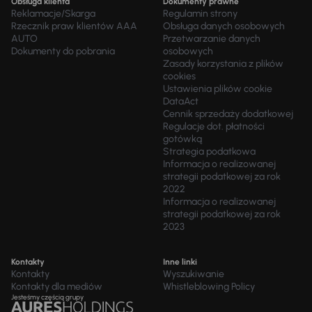
Obsługa klienta
Dokumenty prawne
Reklamacje/Skarga
Regulamin strony
Rzecznik praw klientów AAA
Obsługa danych osobowych
AUTO
Przetwarzanie danych
Dokumenty do pobrania
osobowych
Zasady korzystania z plików
cookies
Ustawienia plików cookie
DataAct
Cennik sprzedaży dodatkowej
Regulacje dot. płatności
gotówką
Strategia podatkowa
Informacja o realizowanej
strategii podatkowej za rok
2022
Informacja o realizowanej
strategii podatkowej za rok
2023
Kontakty
Inne linki
Kontakty
Wyszukiwanie
Kontakty dla mediów
Whistleblowing Policy
Jesteśmy częścią grupy