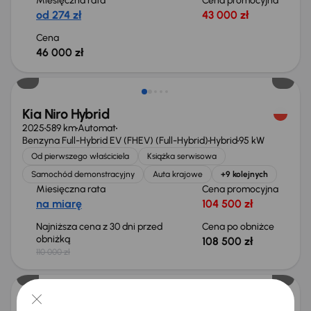
Miesięczna rata
Cena promocyjna
od 274 zł
43 000 zł
Cena
46 000 zł
Taniej o 1 500 zł
Kia Niro Hybrid
2025
589 km
Automat
Benzyna Full-Hybrid EV (FHEV) (Full-Hybrid)
Hybrid
95 kW
Od pierwszego właściciela
Książka serwisowa
Samochód demonstracyjny
Auta krajowe
+9 kolejnych
Miesięczna rata
Cena promocyjna
na miarę
104 500 zł
Najniższa cena z 30 dni przed
Cena po obniżce
obniżką
108 500 zł
110 000 zł