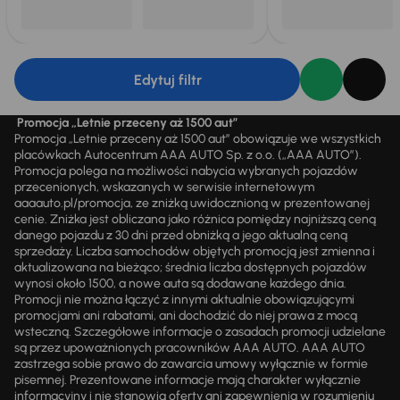
Edytuj filtr
Promocja „Letnie przeceny aż 1500 aut”
Promocja „Letnie przeceny aż 1500 aut” obowiązuje we wszystkich
placówkach Autocentrum AAA AUTO Sp. z o.o. („AAA AUTO”).
Promocja polega na możliwości nabycia wybranych pojazdów
przecenionych, wskazanych w serwisie internetowym
aaaauto.pl/promocja, ze zniżką uwidocznioną w prezentowanej
cenie. Zniżka jest obliczana jako różnica pomiędzy najniższą ceną
danego pojazdu z 30 dni przed obniżką a jego aktualną ceną
sprzedaży. Liczba samochodów objętych promocją jest zmienna i
aktualizowana na bieżąco; średnia liczba dostępnych pojazdów
wynosi około 1500, a nowe auta są dodawane każdego dnia.
Promocji nie można łączyć z innymi aktualnie obowiązującymi
promocjami ani rabatami, ani dochodzić do niej prawa z mocą
wsteczną. Szczegółowe informacje o zasadach promocji udzielane
są przez upoważnionych pracowników AAA AUTO. AAA AUTO
zastrzega sobie prawo do zawarcia umowy wyłącznie w formie
pisemnej. Prezentowane informacje mają charakter wyłącznie
informacyjny i nie stanowią oferty ani zapewnienia w rozumieniu