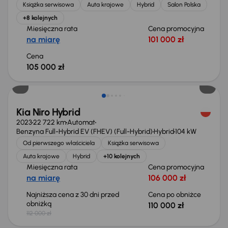
Książka serwisowa
Auta krajowe
Hybrid
Salon Polska
+8 kolejnych
Miesięczna rata
Cena promocyjna
na miarę
101 000 zł
Cena
105 000 zł
Taniej o 2 000 zł
Kia Niro Hybrid
2023
22 722 km
Automat
Benzyna Full-Hybrid EV (FHEV) (Full-Hybrid)
Hybrid
104 kW
Od pierwszego właściciela
Książka serwisowa
Auta krajowe
Hybrid
+10 kolejnych
Miesięczna rata
Cena promocyjna
na miarę
106 000 zł
Najniższa cena z 30 dni przed
Cena po obniżce
obniżką
110 000 zł
112 000 zł
Taniej o 1 000 zł