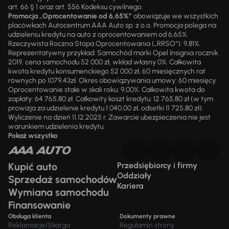
art. 66 § 1 oraz art. 556 Kodeksu cywilnego.
Promocja „Oprocentowanie od 6,65%”
obowiązuje we wszystkich
placówkach Autocentrum AAA Auto sp. z o.o. Promocja polega na
udzieleniu kredytu na auto z oprocentowaniem od 6,65%.
Rzeczywista Roczna Stopa Oprocentowania („RRSO“): 9,81%.
Reprezentatywny przykład: Samochód marki Opel Insignia rocznik
2019, cena samochodu 52 000 zł, wkład własny 0%. Całkowita
kwota kredytu konsumenckiego 52 000 zł, 60 miesięcznych rat
równych po 1079,43zł. Okres obowiązywania umowy: 60 miesięcy.
Oprocentowanie stałe w skali roku: 9,00%. Całkowita kwota do
zapłaty: 64 765,80 zł. Całkowity koszt kredytu: 12 765,80 zł (w tym
prowizja za udzielenie kredytu 1 040,00 zł, odsetki 11 725,80 zł).
Wyliczenie na dzień 11.12.2025 r. Zawarcie ubezpieczenia nie jest
warunkiem udzielenia kredytu.
Pokaż wszystko
Kupić auto
Przedsiębiorcy i firmy
Oddziały
Sprzedaż samochodów
Kariera
Wymiana samochodu
Finansowanie
Obsługa klienta
Dokumenty prawne
Reklamacje/Skarga
Regulamin strony