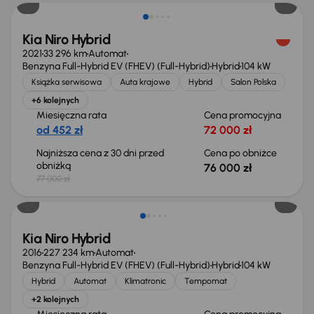
Kia Niro Hybrid
2021
33 296 km
Automat
Benzyna Full-Hybrid EV (FHEV) (Full-Hybrid)
Hybrid
104 kW
Książka serwisowa
Auta krajowe
Hybrid
Salon Polska
+6 kolejnych
Miesięczna rata
Cena promocyjna
od 452 zł
72 000 zł
Najniższa cena z 30 dni przed
Cena po obniżce
obniżką
76 000 zł
77 000 zł
Kia Niro Hybrid
2016
227 234 km
Automat
Benzyna Full-Hybrid EV (FHEV) (Full-Hybrid)
Hybrid
104 kW
Hybrid
Automat
Klimatronic
Tempomat
+2 kolejnych