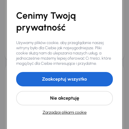
Kia Niro Hybrid
2022
81 569 km
Automat
Benzyna Full-Hybrid EV (FHEV) (Full-Hybrid)
Hybrid
104 kW
Cenimy Twoją
Książka serwisowa
Auta krajowe
Hybrid
Salon Polska
prywatność
+5 kolejnych
Miesięczna rata
Cena promocyjna
od 524 zł
84 000 zł
Używamy plików cookie, aby przeglądanie naszej
Cena
witryny było dla Ciebie jak najwygodniejsze. Pliki
88 000 zł
cookie służą nam do ulepszania naszych usług, a
Taniej o 1 500 zł
jednocześnie możemy lepiej oferować Ci treści, które
mogą być dla Ciebie interesujące i przydatne.
Kia Niro Hybrid
Zaakceptuj wszystko
2023
33 831 km
Automat
Benzyna Full-Hybrid EV (FHEV) (Full-Hybrid)
Hybrid
104 kW
Od pierwszego właściciela
Książka serwisowa
Nie akceptuję
Auta krajowe
Hybrid
+10 kolejnych
Miesięczna rata
Cena promocyjna
Zarządzaj plikami cookie
na miarę
97 500 zł
Najniższa cena z 30 dni przed
Cena po obniżce