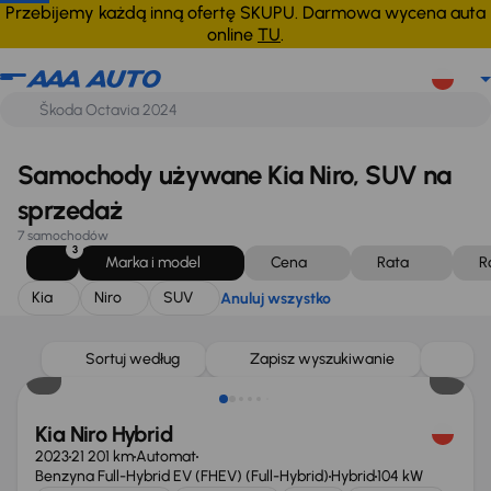
Kia
Niro
SUV
Anuluj wszystko
Przebijemy każdą inną ofertę SKUPU. Darmowa wycena auta
online
TU
.
Samochody używane Kia Niro, SUV na
sprzedaż
7 samochodów
3
Marka i model
Cena
Rata
R
Kia
Niro
SUV
Anuluj wszystko
Sortuj według
Zapisz wyszukiwanie
Kia Niro Hybrid
2023
21 201 km
Automat
Benzyna Full-Hybrid EV (FHEV) (Full-Hybrid)
Hybrid
104 kW