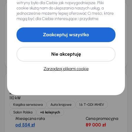
witryny było dla Ciebie jak najwygodniejsze. Pliki
cookie służą nam do ulepszania naszych usług, a
jednocześnie możemy lepiej oferować Ci treści, które
Audi A4
mogą być dla Ciebie interesujące i przydatne.
2015
188 788 km
Automat
Diesel
2.0 TDI
110 kW
2.0 TDI
Automat
Skóra
Navi
+6 kolejnych
Zaakceptuj wszystko
Miesięczna rata
Cena promocyjna
od 280 zł
44 000 zł
Najniższa cena z 30 dni przed
Cena po obniżce
Nie akceptuję
obniżką
47 000 zł
45 000 zł
Taniej o 1 000 zł
Zarządzaj plikami cookie
Kia Sportage 1.6 T-GDI MHEV
2023
67 171 km
Automat
Benzyna + Hybryda
1.6 T-GDI MHEV
110 kW
Książka serwisowa
Auta krajowe
1.6 T-GDI MHEV
Salon Polska
+6 kolejnych
Miesięczna rata
Cena promocyjna
od 554 zł
89 000 zł