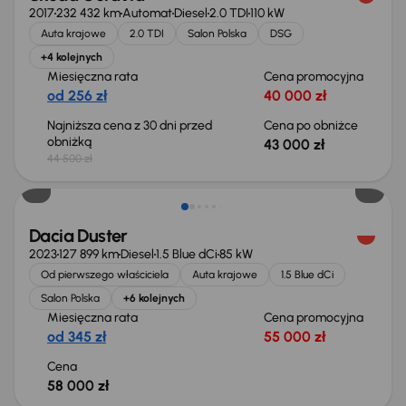
2017
232 432 km
Automat
Diesel
2.0 TDI
110 kW
Auta krajowe
2.0 TDI
Salon Polska
DSG
+4 kolejnych
Miesięczna rata
Cena promocyjna
od 256 zł
40 000 zł
Najniższa cena z 30 dni przed
Cena po obniżce
obniżką
43 000 zł
44 500 zł
Możliwość odliczenia VAT
Dacia Duster
2023
127 899 km
Diesel
1.5 Blue dCi
85 kW
Od pierwszego właściciela
Auta krajowe
1.5 Blue dCi
Salon Polska
+6 kolejnych
Miesięczna rata
Cena promocyjna
od 345 zł
55 000 zł
Cena
58 000 zł
Taniej o 700 zł