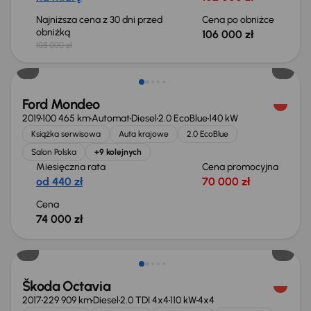
Najniższa cena z 30 dni przed
Cena po obniżce
obniżką
106 000 zł
108 000 zł
Ford Mondeo
2019
100 465 km
Automat
Diesel
2.0 EcoBlue
140 kW
Książka serwisowa
Auta krajowe
2.0 EcoBlue
Salon Polska
+9 kolejnych
Miesięczna rata
Cena promocyjna
od 440 zł
70 000 zł
Cena
74 000 zł
Škoda Octavia
2017
229 909 km
Diesel
2.0 TDI 4x4
110 kW
4x4