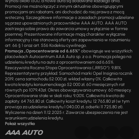
wynosi około 1500, a nowe auta są dodawane każdego dnia.
Promocji nie można łączyć z innymi aktualnie obowiązującymi
promocjami ani rabatami, ani dochodzić do niej prawa z mocą
wsteczną. Szczegółowe informacje o zasadach promocji udzielane
są przez upoważnionych pracowników AAA AUTO. AAA AUTO
zastrzega sobie prawo do zawarcia umowy wyłącznie w formie
pisemnej. Prezentowane informacje mają charakter wyłącznie
informacyjny i nie stanowią oferty ani zapewnienia w rozumieniu
art. 66 § 1 oraz art. 556 Kodeksu cywilnego.
Promocja „Oprocentowanie od 6,65%”
obowiązuje we wszystkich
placówkach Autocentrum AAA Auto sp. z o.o. Promocja polega na
udzieleniu kredytu na auto z oprocentowaniem od 6,65%.
Rzeczywista Roczna Stopa Oprocentowania („RRSO“): 9,81%.
Reprezentatywny przykład: Samochód marki Opel Insignia rocznik
2019, cena samochodu 52 000 zł, wkład własny 0%. Całkowita
kwota kredytu konsumenckiego 52 000 zł, 60 miesięcznych rat
równych po 1079,43zł. Okres obowiązywania umowy: 60 miesięcy.
Oprocentowanie stałe w skali roku: 9,00%. Całkowita kwota do
zapłaty: 64 765,80 zł. Całkowity koszt kredytu: 12 765,80 zł (w tym
prowizja za udzielenie kredytu 1 040,00 zł, odsetki 11 725,80 zł).
Wyliczenie na dzień 11.12.2025 r. Zawarcie ubezpieczenia nie jest
warunkiem udzielenia kredytu.
Pokaż wszystko