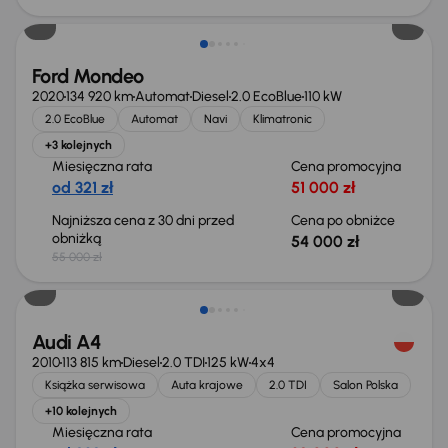
Ford Mondeo
2020
134 920 km
Automat
Diesel
2.0 EcoBlue
110 kW
2.0 EcoBlue
Automat
Navi
Klimatronic
+3 kolejnych
Miesięczna rata
Cena promocyjna
od 321 zł
51 000 zł
Najniższa cena z 30 dni przed
Cena po obniżce
obniżką
54 000 zł
55 000 zł
Audi A4
2010
113 815 km
Diesel
2.0 TDI
125 kW
4x4
Książka serwisowa
Auta krajowe
2.0 TDI
Salon Polska
+10 kolejnych
Miesięczna rata
Cena promocyjna