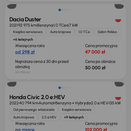
Dacia Duster
2021
92 975 km
Benzyna
1.0 TCe
67 kW
Książka serwisowa
Auta krajowe
1.0 TCe
Salon Polska
+6 kolejnych
Miesięczna rata
Cena promocyjna
od 298 zł
47 000 zł
Najniższa cena z 30 dni przed
Cena po obniżce
obniżką
50 000 zł
50 700 zł
Taniej o 2 000 zł
Honda Civic 2.0 e:HEV
2022
40 794 km
Automat
Benzyna + Hybryda
2.0 e:HEV
135 kW
Od pierwszego właściciela
Książka serwisowa
Auta krajowe
2.0 e:HEV
+9 kolejnych
Miesięczna rata
Cena promocyjna
na miarę
102 000 zł