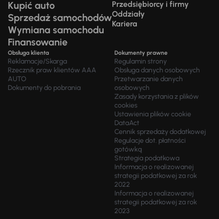
Kupić auto
Przedsiębiorcy i firmy
Oddziały
Sprzedaż samochodów
Kariera
Wymiana samochodu
Finansowanie
Obsługa klienta
Dokumenty prawne
Reklamacje/Skarga
Regulamin strony
Rzecznik praw klientów AAA
Obsługa danych osobowych
AUTO
Przetwarzanie danych
Dokumenty do pobrania
osobowych
Zasady korzystania z plików
cookies
Ustawienia plików cookie
DataAct
Cennik sprzedaży dodatkowej
Regulacje dot. płatności
gotówką
Strategia podatkowa
Informacja o realizowanej
strategii podatkowej za rok
2022
Informacja o realizowanej
strategii podatkowej za rok
2023