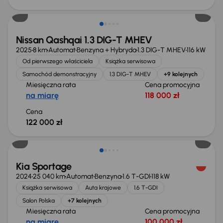
Od nowego taniej o 36 775 zł
Nissan Qashqai 1.3 DIG-T MHEV
2025
8 km
Automat
Benzyna + Hybryda
1.3 DIG-T MHEV
116 kW
Od pierwszego właściciela
Książka serwisowa
Samochód demonstracyjny
1.3 DIG-T MHEV
+9 kolejnych
Miesięczna rata
Cena promocyjna
na miarę
118 000 zł
Cena
122 000 zł
Taniej o 1 000 zł
Kia Sportage
2024
25 040 km
Automat
Benzyna
1.6 T-GDI
118 kW
Książka serwisowa
Auta krajowe
1.6 T-GDI
Salon Polska
+7 kolejnych
Miesięczna rata
Cena promocyjna
na miarę
100 000 zł