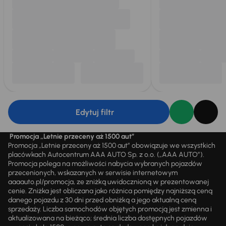
Edytuj filtr
Promocja „Letnie przeceny aż 1500 aut”
Promocja „Letnie przeceny aż 1500 aut” obowiązuje we wszystkich
placówkach Autocentrum AAA AUTO Sp. z o.o. („AAA AUTO”).
Promocja polega na możliwości nabycia wybranych pojazdów
przecenionych, wskazanych w serwisie internetowym
aaaauto.pl/promocja, ze zniżką uwidocznioną w prezentowanej
cenie. Zniżka jest obliczana jako różnica pomiędzy najniższą ceną
danego pojazdu z 30 dni przed obniżką a jego aktualną ceną
sprzedaży. Liczba samochodów objętych promocją jest zmienna i
aktualizowana na bieżąco; średnia liczba dostępnych pojazdów