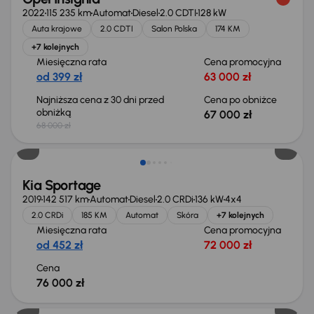
2022
115 235 km
Automat
Diesel
2.0 CDTI
128 kW
Auta krajowe
2.0 CDTI
Salon Polska
174 KM
+7 kolejnych
Miesięczna rata
Cena promocyjna
od 399 zł
63 000 zł
Najniższa cena z 30 dni przed
Cena po obniżce
obniżką
67 000 zł
68 000 zł
Kia Sportage
2019
142 517 km
Automat
Diesel
2.0 CRDi
136 kW
4x4
2.0 CRDi
185 KM
Automat
Skóra
+7 kolejnych
Miesięczna rata
Cena promocyjna
od 452 zł
72 000 zł
Cena
76 000 zł