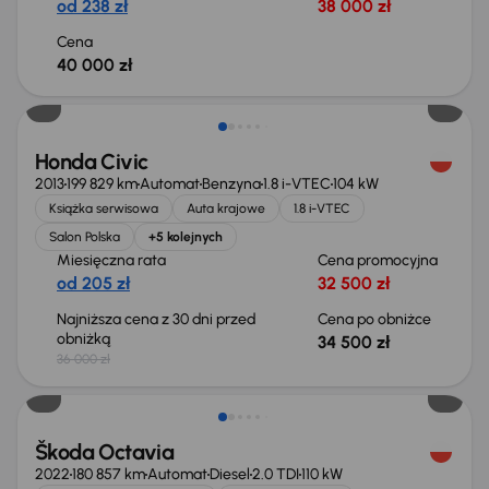
od 238 zł
38 000 zł
Cena
40 000 zł
Taniej o 1 500 zł
Honda Civic
2013
199 829 km
Automat
Benzyna
1.8 i-VTEC
104 kW
Książka serwisowa
Auta krajowe
1.8 i-VTEC
Salon Polska
+5 kolejnych
Miesięczna rata
Cena promocyjna
od 205 zł
32 500 zł
Najniższa cena z 30 dni przed
Cena po obniżce
obniżką
34 500 zł
36 000 zł
Świeżo skupione
Škoda Octavia
2022
180 857 km
Automat
Diesel
2.0 TDI
110 kW