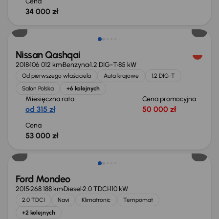
Cena
34 000 zł
Nissan Qashqai
2018
106 012 km
Benzyna
1.2 DIG-T
85 kW
Od pierwszego właściciela
Auta krajowe
1.2 DIG-T
Salon Polska
+6 kolejnych
Miesięczna rata
Cena promocyjna
od 315 zł
50 000 zł
Cena
53 000 zł
Taniej o 1 000 zł
Ford Mondeo
2015
268 188 km
Diesel
2.0 TDCI
110 kW
2.0 TDCI
Navi
Klimatronic
Tempomat
+2 kolejnych