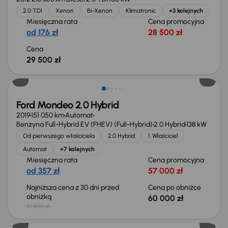
2.0 TDI
Xenon
Bi-Xenon
Klimatronic
+3 kolejnych
Miesięczna rata
Cena promocyjna
od 176 zł
28 500 zł
Cena
29 500 zł
Taniej o 1 500 zł
Ford Mondeo 2.0 Hybrid
2019
151 050 km
Automat
Benzyna Full-Hybrid EV (FHEV) (Full-Hybrid)
2.0 Hybrid
138 kW
Od pierwszego właściciela
2.0 Hybrid
1. Właściciel
Automat
+7 kolejnych
Miesięczna rata
Cena promocyjna
od 357 zł
57 000 zł
Najniższa cena z 30 dni przed
Cena po obniżce
obniżką
60 000 zł
61 500 zł