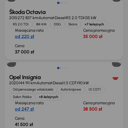
Škoda Octavia
2015
272 837 km
Automat
Diesel
RS 2.0 TDI
135 kW
RS 2.0 TDI
184 KM
DSG
Skóra
+7 kolejnych
Miesięczna rata
Cena promocyjna
od 220 zł
35 000 zł
Cena
37 000 zł
Możliwość odliczenia VAT
Opel Insignia
2020
144 911 km
Automat
Diesel
1.5 CDTI
90 kW
Od pierwszego właściciela
Auta krajowe
1.5 CDTI
Salon Polska
+8 kolejnych
Miesięczna rata
Cena promocyjna
od 247 zł
38 500 zł
Cena
41 500 zł
Taniej o 1 000 zł