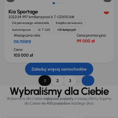
Kia Sportage
2022
34 997 km
Benzyna
1.6 T-GDI
110 kW
Od pierwszego właściciela
Książka serwisowa
Auta krajowe
1.6 T-GDI
+10 kolejnych
Miesięczna rata
Cena promocyjna
na miarę
99 000 zł
Cena
103 000 zł
Załaduj więcej samochodów
...
1
2
3
Wybraliśmy dla Ciebie
Wybieramy dla Ciebie
najlepsze pojazdy
z naszej oferty. Kupimy
dla Ciebie
do 400 pojazdów
każdego dnia.