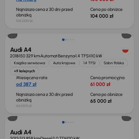
Najniższa cena z 30 dni przed
Cena po obniżce
obniżką
104 000 zł
105 000 zł
Taniej o 1 000 zł
Audi A4
2018
150 329 km
Automat
Benzyna
1.4 TFSI
110 kW
Książka serwisowa
Auta krajowe
1.4 TFSI
Salon Polska
+9 kolejnych
Miesięczna rata
Cena promocyjna
od 387 zł
61 000 zł
Najniższa cena z 30 dni przed
Cena po obniżce
obniżką
65 000 zł
66 000 zł
Audi A4
2012
213 858 km
Diesel
2.0 TDI
100 kW