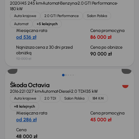
2020
145 245 km
Automat
Benzyna
2.0 GTI Performance
180 kW
Auta krajowe
2.0 GTI Performance
Salon Polska
Automat
+5 kolejnych
Miesięczna rata
Cena promocyjna
od 536 zł
86 000 zł
Najniższa cena z 30 dni przed
Cena po obniżce
obniżką
90 000 zł
92 000 zł
Škoda Octavia
2016
221 027 km
Automat
Diesel
2.0 TDI
135 kW
Auta krajowe
2.0 TDI
Salon Polska
184 KM
+8 kolejnych
Miesięczna rata
Cena promocyjna
od 286 zł
45 000 zł
Cena
48 000 zł