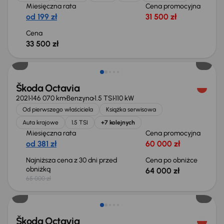
Miesięczna rata
Cena promocyjna
od 199 zł
31 500 zł
Cena
33 500 zł
Taniej o 1 000 zł
Škoda Octavia
2021
146 070 km
Benzyna
1.5 TSI
110 kW
Od pierwszego właściciela
Książka serwisowa
Auta krajowe
1.5 TSI
+7 kolejnych
Miesięczna rata
Cena promocyjna
od 381 zł
60 000 zł
Najniższa cena z 30 dni przed
Cena po obniżce
obniżką
64 000 zł
65 000 zł
Taniej o 1 500 zł
Škoda Octavia