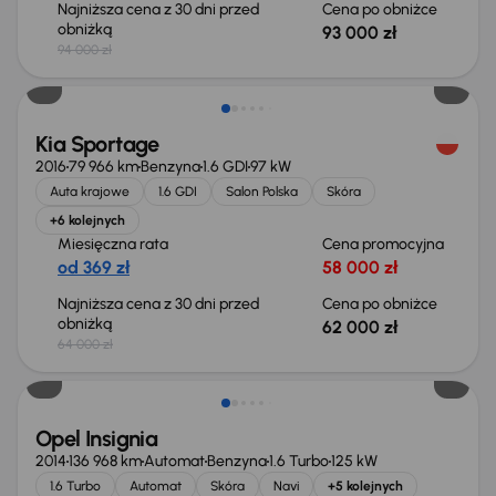
Najniższa cena z 30 dni przed
Cena po obniżce
obniżką
93 000 zł
94 000 zł
Taniej o 2 000 zł
Kia Sportage
2016
79 966 km
Benzyna
1.6 GDI
97 kW
Auta krajowe
1.6 GDI
Salon Polska
Skóra
+6 kolejnych
Miesięczna rata
Cena promocyjna
od 369 zł
58 000 zł
Najniższa cena z 30 dni przed
Cena po obniżce
obniżką
62 000 zł
64 000 zł
Opel Insignia
2014
136 968 km
Automat
Benzyna
1.6 Turbo
125 kW
1.6 Turbo
Automat
Skóra
Navi
+5 kolejnych