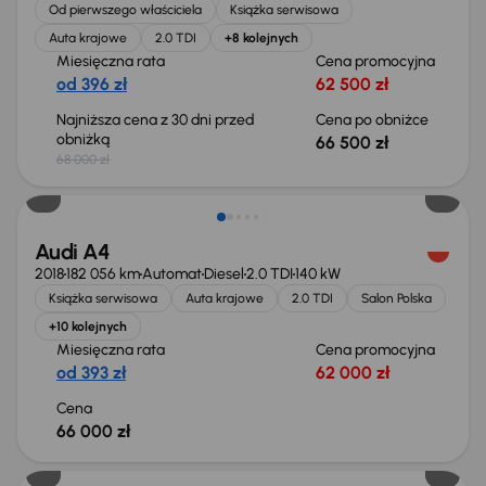
Od pierwszego właściciela
Książka serwisowa
Auta krajowe
2.0 TDI
+8 kolejnych
Miesięczna rata
Cena promocyjna
od 396 zł
62 500 zł
Najniższa cena z 30 dni przed
Cena po obniżce
obniżką
66 500 zł
68 000 zł
Audi A4
2018
182 056 km
Automat
Diesel
2.0 TDI
140 kW
Książka serwisowa
Auta krajowe
2.0 TDI
Salon Polska
+10 kolejnych
Miesięczna rata
Cena promocyjna
od 393 zł
62 000 zł
Cena
66 000 zł