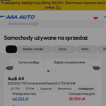
Przebijemy każdą inną ofertę SKUPU. Darmowa wycena auta
online
TU
.
Samochody używane na sprzedaż
Marka i model
Cena
Rata
R
Sortuj według
Zapisz wyszukiwanie
Audi A4
2012
202 705 km
Automat
Diesel
2.0 TDI
130 kW
2.0 TDI
177 KM
Automat
Klimatronic
+3 kolejnych
Miesięczna rata
Cena promocyjna
od 202 zł
32 000 zł