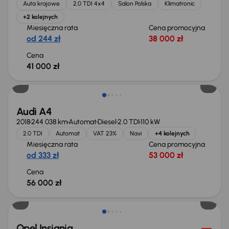
Auta krajowe
2.0 TDI 4x4
Salon Polska
Klimatronic
+2 kolejnych
Miesięczna rata
Cena promocyjna
od 244 zł
38 000 zł
Cena
41 000 zł
Możliwość odliczenia VAT
Audi A4
2018
244 038 km
Automat
Diesel
2.0 TDI
110 kW
2.0 TDI
Automat
VAT 23%
Navi
+4 kolejnych
Miesięczna rata
Cena promocyjna
od 333 zł
53 000 zł
Cena
56 000 zł
Taniej o 1 000 zł
Opel Insignia