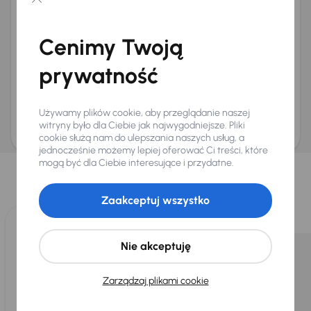
Chcę otrzymywać informacje o ofertach rabatowych
Na e-mail
(opcjonalnie)
Cenimy Twoją
Na numer telefonu
(opcjonalnie)
prywatność
Wyślij zapytanie
Zwracamy uwagę, że umówienie spotkania nie jest równoznaczne z rezerwacją
ani zagwarantowaną dostępnością pojazdu. AURES Holdings a.s., z siedzibą
Używamy plików cookie, aby przeglądanie naszej
Dopraváků 874/15, Čimice, 184 00 Praga 8, będzie przechowywać i przetwarzać
Twoje dane osobowe zgodnie z zasadami ochrony i przetwarzania
danych
witryny było dla Ciebie jak najwygodniejsze. Pliki
osobowych
.
cookie służą nam do ulepszania naszych usług, a
jednocześnie możemy lepiej oferować Ci treści, które
Wybraliśmy dla Ciebie
mogą być dla Ciebie interesujące i przydatne.
Wybieramy dla Ciebie
najlepsze pojazdy
z naszej oferty. Kupimy
dla Ciebie
do 400 pojazdów
każdego dnia.
Zaakceptuj wszystko
Nie akceptuję
Zarządzaj plikami cookie