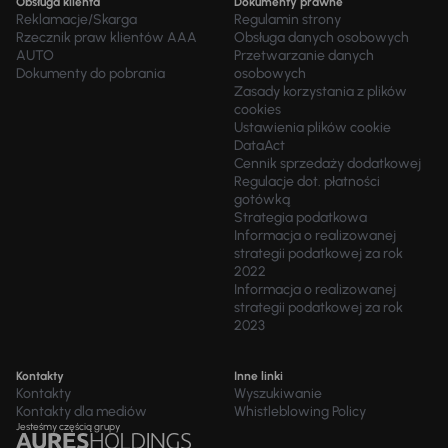
Obsługa klienta
Dokumenty prawne
Reklamacje/Skarga
Regulamin strony
Rzecznik praw klientów AAA
Obsługa danych osobowych
AUTO
Przetwarzanie danych
Dokumenty do pobrania
osobowych
Zasady korzystania z plików
cookies
Ustawienia plików cookie
DataAct
Cennik sprzedaży dodatkowej
Regulacje dot. płatności
gotówką
Strategia podatkowa
Informacja o realizowanej
strategii podatkowej za rok
2022
Informacja o realizowanej
strategii podatkowej za rok
2023
Kontakty
Inne linki
Kontakty
Wyszukiwanie
Kontakty dla mediów
Whistleblowing Policy
Jesteśmy częścią grupy