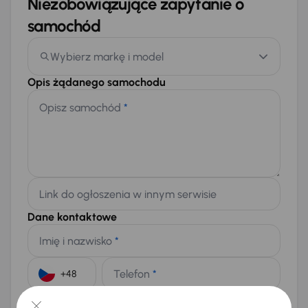
Niezobowiązujące zapytanie o
samochód
Wybierz markę i model
Opis żądanego samochodu
Opisz samochód
*
Link do ogłoszenia w innym serwisie
Dane kontaktowe
Imię i nazwisko
*
Telefon
*
+48
E-mail
*