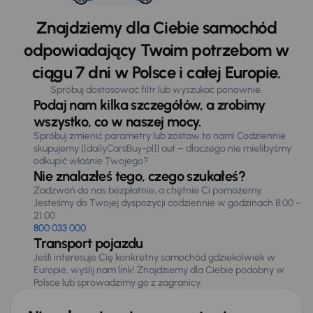
Znajdziemy dla Ciebie samochód
odpowiadający Twoim potrzebom w
ciągu 7 dni w Polsce i całej Europie.
Spróbuj dostosować filtr lub wyszukać ponownie.
Podaj nam kilka szczegółów, a zrobimy
wszystko, co w naszej mocy.
Spróbuj zmienić parametry lub zostaw to nam! Codziennie
skupujemy [[dailyCarsBuy-pl]] aut – dlaczego nie mielibyśmy
odkupić właśnie Twojego?
Nie znalazłeś tego, czego szukałeś?
Zadzwoń do nas bezpłatnie, a chętnie Ci pomożemy.
Jesteśmy do Twojej dyspozycji codziennie w godzinach 8:00 -
21:00
800 033 000
Transport pojazdu
Jeśli interesuje Cię konkretny samochód gdziekolwiek w
Europie, wyślij nam link! Znajdziemy dla Ciebie podobny w
Polsce lub sprowadzimy go z zagranicy.