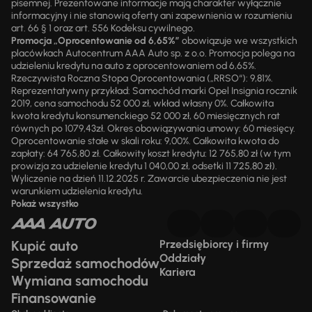
pisemnej. Prezentowane informacje mają charakter wyłącznie
informacyjny i nie stanowią oferty ani zapewnienia w rozumieniu
art. 66 § 1 oraz art. 556 Kodeksu cywilnego.
Promocja „Oprocentowanie od 6,65%”
obowiązuje we wszystkich
placówkach Autocentrum AAA Auto sp. z o.o. Promocja polega na
udzieleniu kredytu na auto z oprocentowaniem od 6,65%.
Rzeczywista Roczna Stopa Oprocentowania („RRSO“): 9,81%.
Reprezentatywny przykład: Samochód marki Opel Insignia rocznik
2019, cena samochodu 52 000 zł, wkład własny 0%. Całkowita
kwota kredytu konsumenckiego 52 000 zł, 60 miesięcznych rat
równych po 1079,43zł. Okres obowiązywania umowy: 60 miesięcy.
Oprocentowanie stałe w skali roku: 9,00%. Całkowita kwota do
zapłaty: 64 765,80 zł. Całkowity koszt kredytu: 12 765,80 zł (w tym
prowizja za udzielenie kredytu 1 040,00 zł, odsetki 11 725,80 zł).
Wyliczenie na dzień 11.12.2025 r. Zawarcie ubezpieczenia nie jest
warunkiem udzielenia kredytu.
Pokaż wszystko
Kupić auto
Przedsiębiorcy i firmy
Oddziały
Sprzedaż samochodów
Kariera
Wymiana samochodu
Finansowanie