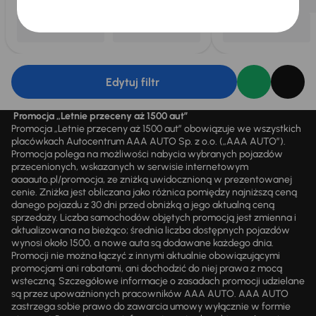
Edytuj filtr
Promocja „Letnie przeceny aż 1500 aut”
Promocja „Letnie przeceny aż 1500 aut” obowiązuje we wszystkich
placówkach Autocentrum AAA AUTO Sp. z o.o. („AAA AUTO”).
Promocja polega na możliwości nabycia wybranych pojazdów
przecenionych, wskazanych w serwisie internetowym
aaaauto.pl/promocja, ze zniżką uwidocznioną w prezentowanej
cenie. Zniżka jest obliczana jako różnica pomiędzy najniższą ceną
danego pojazdu z 30 dni przed obniżką a jego aktualną ceną
sprzedaży. Liczba samochodów objętych promocją jest zmienna i
aktualizowana na bieżąco; średnia liczba dostępnych pojazdów
wynosi około 1500, a nowe auta są dodawane każdego dnia.
Promocji nie można łączyć z innymi aktualnie obowiązującymi
promocjami ani rabatami, ani dochodzić do niej prawa z mocą
wsteczną. Szczegółowe informacje o zasadach promocji udzielane
są przez upoważnionych pracowników AAA AUTO. AAA AUTO
zastrzega sobie prawo do zawarcia umowy wyłącznie w formie