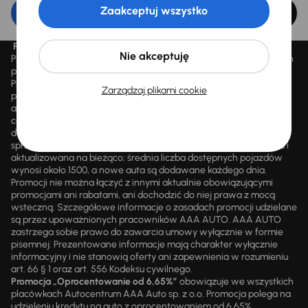
Zaakceptuj wszystko
Edytuj filtr
Promocja „Letnie przeceny aż 1500 aut”
Nie akceptuję
Promocja „Letnie przeceny aż 1500 aut” obowiązuje we wszystkich
placówkach Autocentrum AAA AUTO Sp. z o.o. („AAA AUTO”).
Promocja polega na możliwości nabycia wybranych pojazdów
Zarządzaj plikami cookie
przecenionych, wskazanych w serwisie internetowym
aaaauto.pl/promocja, ze zniżką uwidocznioną w prezentowanej
cenie. Zniżka jest obliczana jako różnica pomiędzy najniższą ceną
danego pojazdu z 30 dni przed obniżką a jego aktualną ceną
sprzedaży. Liczba samochodów objętych promocją jest zmienna i
aktualizowana na bieżąco; średnia liczba dostępnych pojazdów
wynosi około 1500, a nowe auta są dodawane każdego dnia.
Promocji nie można łączyć z innymi aktualnie obowiązującymi
promocjami ani rabatami, ani dochodzić do niej prawa z mocą
wsteczną. Szczegółowe informacje o zasadach promocji udzielane
są przez upoważnionych pracowników AAA AUTO. AAA AUTO
zastrzega sobie prawo do zawarcia umowy wyłącznie w formie
pisemnej. Prezentowane informacje mają charakter wyłącznie
informacyjny i nie stanowią oferty ani zapewnienia w rozumieniu
art. 66 § 1 oraz art. 556 Kodeksu cywilnego.
Promocja „Oprocentowanie od 6,65%”
obowiązuje we wszystkich
placówkach Autocentrum AAA Auto sp. z o.o. Promocja polega na
udzieleniu kredytu na auto z oprocentowaniem od 6,65%.