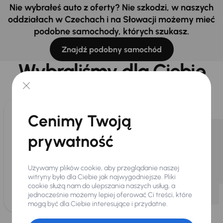
Nie wybrałeś auto z oferty? Nie szkodzi, w naszych
oddziałach w Czechach i na Słowacji możemy mieć
podobne samochody, których szukasz.
Znajdź podobny samochód
Wybraliśmy dla Ciebie
Wybieramy dla Ciebie
najlepsze pojazdy
z naszej oferty. Kupimy
dla Ciebie
do 400 pojazdów
każdego dnia.
Cenimy Twoją
prywatność
Używamy plików cookie, aby przeglądanie naszej
witryny było dla Ciebie jak najwygodniejsze. Pliki
cookie służą nam do ulepszania naszych usług, a
jednocześnie możemy lepiej oferować Ci treści, które
mogą być dla Ciebie interesujące i przydatne.