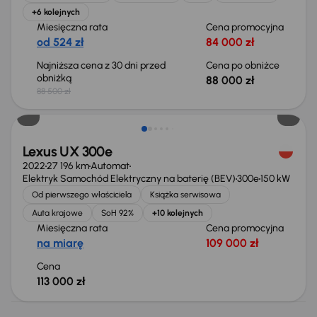
+6 kolejnych
Miesięczna rata
Cena promocyjna
od 524 zł
84 000 zł
Najniższa cena z 30 dni przed
Cena po obniżce
obniżką
88 000 zł
88 500 zł
Możliwość odliczenia VAT
Lexus UX 300e
2022
27 196 km
Automat
Elektryk Samochód Elektryczny na baterię (BEV)
300e
150 kW
Od pierwszego właściciela
Książka serwisowa
Auta krajowe
SoH 92%
+10 kolejnych
Miesięczna rata
Cena promocyjna
na miarę
109 000 zł
Cena
113 000 zł