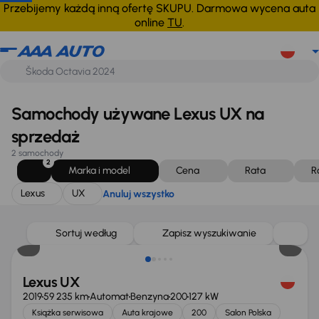
Lexus
UX
Anuluj wszystko
Przebijemy każdą inną ofertę SKUPU. Darmowa wycena auta
online
TU
.
Samochody używane Lexus UX na
sprzedaż
2 samochody
2
Marka i model
Cena
Rata
R
Lexus
UX
Anuluj wszystko
Taniej o 500 zł
Sortuj według
Zapisz wyszukiwanie
Lexus UX
2019
59 235 km
Automat
Benzyna
200
127 kW
Książka serwisowa
Auta krajowe
200
Salon Polska