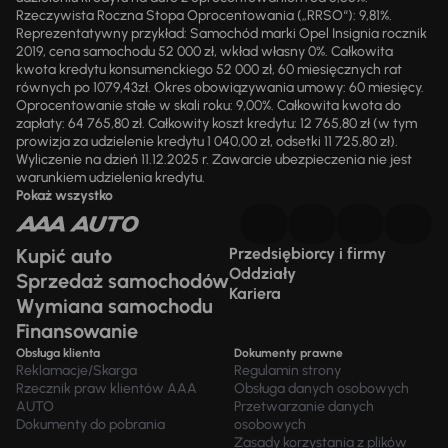
Rzeczywista Roczna Stopa Oprocentowania („RRSO“): 9,81%.
Reprezentatywny przykład: Samochód marki Opel Insignia rocznik
2019, cena samochodu 52 000 zł, wkład własny 0%. Całkowita
kwota kredytu konsumenckiego 52 000 zł, 60 miesięcznych rat
równych po 1079,43zł. Okres obowiązywania umowy: 60 miesięcy.
Oprocentowanie stałe w skali roku: 9,00%. Całkowita kwota do
zapłaty: 64 765,80 zł. Całkowity koszt kredytu: 12 765,80 zł (w tym
prowizja za udzielenie kredytu 1 040,00 zł, odsetki 11 725,80 zł).
Wyliczenie na dzień 11.12.2025 r. Zawarcie ubezpieczenia nie jest
warunkiem udzielenia kredytu.
Pokaż wszystko
Kupić auto
Przedsiębiorcy i firmy
Oddziały
Sprzedaż samochodów
Kariera
Wymiana samochodu
Finansowanie
Obsługa klienta
Dokumenty prawne
Reklamacje/Skarga
Regulamin strony
Rzecznik praw klientów AAA
Obsługa danych osobowych
AUTO
Przetwarzanie danych
Dokumenty do pobrania
osobowych
Zasady korzystania z plików