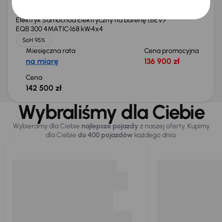
Mercedes-Benz EQB 300 4MATIC
2022
103 707 km
Automat
Elektryk Samochód Elektryczny na baterię (BEV)
EQB 300 4MATIC
168 kW
4x4
SoH 95%
Miesięczna rata
Cena promocyjna
na miarę
136 900 zł
Cena
142 500 zł
Wybraliśmy dla Ciebie
Wybieramy dla Ciebie
najlepsze pojazdy
z naszej oferty. Kupimy
dla Ciebie
do 400 pojazdów
każdego dnia.