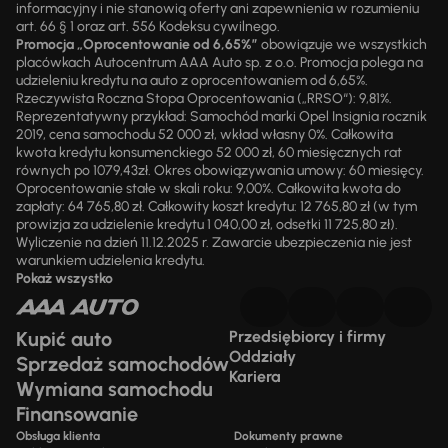
informacyjny i nie stanowią oferty ani zapewnienia w rozumieniu
art. 66 § 1 oraz art. 556 Kodeksu cywilnego.
Promocja „Oprocentowanie od 6,65%”
obowiązuje we wszystkich
placówkach Autocentrum AAA Auto sp. z o.o. Promocja polega na
udzieleniu kredytu na auto z oprocentowaniem od 6,65%.
Rzeczywista Roczna Stopa Oprocentowania („RRSO“): 9,81%.
Reprezentatywny przykład: Samochód marki Opel Insignia rocznik
2019, cena samochodu 52 000 zł, wkład własny 0%. Całkowita
kwota kredytu konsumenckiego 52 000 zł, 60 miesięcznych rat
równych po 1079,43zł. Okres obowiązywania umowy: 60 miesięcy.
Oprocentowanie stałe w skali roku: 9,00%. Całkowita kwota do
zapłaty: 64 765,80 zł. Całkowity koszt kredytu: 12 765,80 zł (w tym
prowizja za udzielenie kredytu 1 040,00 zł, odsetki 11 725,80 zł).
Wyliczenie na dzień 11.12.2025 r. Zawarcie ubezpieczenia nie jest
warunkiem udzielenia kredytu.
Pokaż wszystko
Kupić auto
Przedsiębiorcy i firmy
Oddziały
Sprzedaż samochodów
Kariera
Wymiana samochodu
Finansowanie
Obsługa klienta
Dokumenty prawne