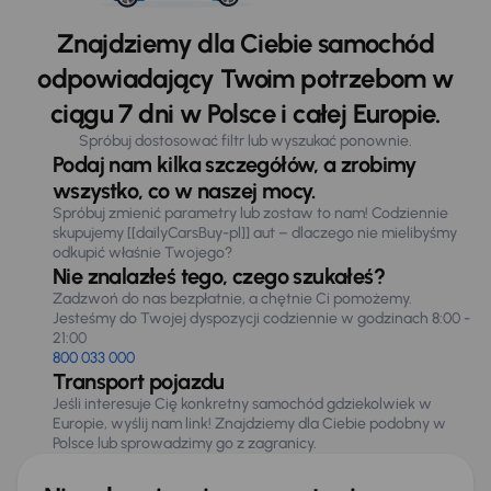
Znajdziemy dla Ciebie samochód
odpowiadający Twoim potrzebom w
ciągu 7 dni w Polsce i całej Europie.
Spróbuj dostosować filtr lub wyszukać ponownie.
Podaj nam kilka szczegółów, a zrobimy
wszystko, co w naszej mocy.
Spróbuj zmienić parametry lub zostaw to nam! Codziennie
skupujemy [[dailyCarsBuy-pl]] aut – dlaczego nie mielibyśmy
odkupić właśnie Twojego?
Nie znalazłeś tego, czego szukałeś?
Zadzwoń do nas bezpłatnie, a chętnie Ci pomożemy.
Jesteśmy do Twojej dyspozycji codziennie w godzinach 8:00 -
21:00
800 033 000
Transport pojazdu
Jeśli interesuje Cię konkretny samochód gdziekolwiek w
Europie, wyślij nam link! Znajdziemy dla Ciebie podobny w
Polsce lub sprowadzimy go z zagranicy.