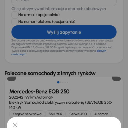
Chcę otrzymywać informacje o ofertach rabatowych
Na e-mail
(opcjonalnie)
Na numer telefonu
(opcjonalnie)
Wyślij zapytanie
Zwracamy uwagę, że umówienie spotkania nie jest równoznaczne z rezerwacją
ani zagwarantowaną dostępnością pojazdu. AURES Holdings a.s., z siedzibą
Dopraváků 874/15, Čimice, 184 00 Praga 8, będzie przechowywać i przetwarzać
Twoje dane osobowe zgodnie z zasadami ochrony i przetwarzania
danych
osobowych
.
Taniej o 3 400 zł
Polecane samochody z innych rynków
Mercedes-Benz EQB 250
2022
42 199 km
Automat
Elektryk Samochód Elektryczny na baterię (BEV)
EQB 250
140 kW
Książka serwisowa
SoH 94%
Serwis ASO
Automat
+6 kolejnych
Miesięczna rata
Cena promocyjna