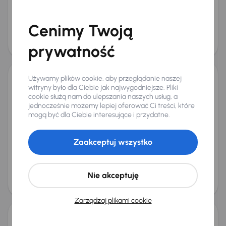
na miarę
128 000 zł
Cenimy Twoją
Najniższa cena z 30 dni przed
Cena po obniżce
obniżką
133 500 zł
136 900 zł
prywatność
Możliwość odliczenia VAT
Używamy plików cookie, aby przeglądanie naszej
Mercedes-Benz EQB 300 4MATIC
witryny było dla Ciebie jak najwygodniejsze. Pliki
cookie służą nam do ulepszania naszych usług, a
2022
65 100 km
Automat
jednocześnie możemy lepiej oferować Ci treści, które
Elektryk Samochód Elektryczny na baterię (BEV)
mogą być dla Ciebie interesujące i przydatne.
EQB 300 4MATIC
168 kW
4x4
Książka serwisowa
SoH 97%
Miesięczna rata
Cena promocyjna
Zaakceptuj wszystko
na miarę
140 500 zł
Najniższa cena z 30 dni przed
Cena po obniżce
Nie akceptuję
obniżką
148 500 zł
145 800 zł
Zarządzaj plikami cookie