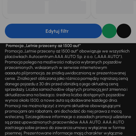
Edytuj filtr
Promocja „Letnie przeceny aż 1500 aut”
Promocja „Letnie przeceny aż 1500 aut” obowiązuje we wszystkich
placówkach Autocentrum AAA AUTO Sp. z o.o. („AAA AUTO”).
Promocja polega na możliwości nabycia wybranych pojazdów
przecenionych, wskazanych w serwisie internetowym
aaaauto.pl/promocja, ze zniżką uwidocznioną w prezentowanej
cenie. Zniżka jest obliczana jako różnica pomiędzy najniższą ceną
danego pojazdu z 30 dni przed obniżką a jego aktualną ceną
sprzedaży. Liczba samochodów objętych promocją jest zmienna i
aktualizowana na bieżąco; średnia liczba dostępnych pojazdów
wynosi około 1500, a nowe auta są dodawane każdego dnia.
Promocji nie można łączyć z innymi aktualnie obowiązującymi
promocjami ani rabatami, ani dochodzić do niej prawa z mocą
wsteczną. Szczegółowe informacje o zasadach promocji udzielane
są przez upoważnionych pracowników AAA AUTO. AAA AUTO
zastrzega sobie prawo do zawarcia umowy wyłącznie w formie
pisemnej. Prezentowane informacje mają charakter wyłącznie