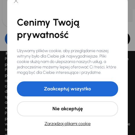
Cenimy Twoją
prywatność
Edytuj filtr
Używamy plików cookie, aby przeglądanie naszej
Promocja „Letnie przeceny aż 1500 aut”
witryny było dla Ciebie jak najwygodniejsze. Pliki
Promocja „Letnie przeceny aż 1500 aut” obowiązuje we wszystkich
cookie służą nam do ulepszania naszych usług, a
placówkach Autocentrum AAA AUTO Sp. z o.o. („AAA AUTO”).
jednocześnie możemy lepiej oferować Ci treści, które
Promocja polega na możliwości nabycia wybranych pojazdów
mogą być dla Ciebie interesujące i przydatne.
przecenionych, wskazanych w serwisie internetowym
aaaauto.pl/promocja, ze zniżką uwidocznioną w prezentowanej
cenie. Zniżka jest obliczana jako różnica pomiędzy najniższą ceną
Zaakceptuj wszystko
danego pojazdu z 30 dni przed obniżką a jego aktualną ceną
sprzedaży. Liczba samochodów objętych promocją jest zmienna i
aktualizowana na bieżąco; średnia liczba dostępnych pojazdów
wynosi około 1500, a nowe auta są dodawane każdego dnia.
Nie akceptuję
Promocji nie można łączyć z innymi aktualnie obowiązującymi
promocjami ani rabatami, ani dochodzić do niej prawa z mocą
Zarządzaj plikami cookie
wsteczną. Szczegółowe informacje o zasadach promocji udzielane
są przez upoważnionych pracowników AAA AUTO. AAA AUTO
zastrzega sobie prawo do zawarcia umowy wyłącznie w formie