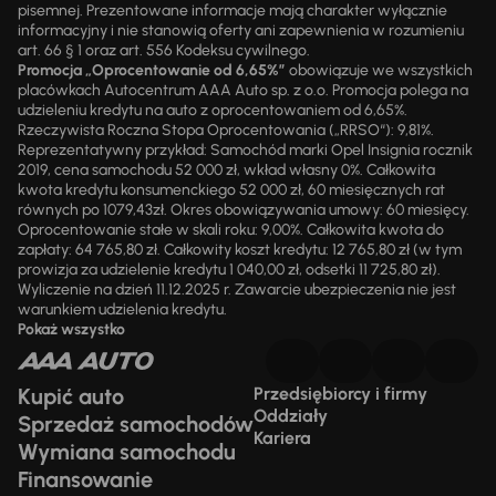
pisemnej. Prezentowane informacje mają charakter wyłącznie
informacyjny i nie stanowią oferty ani zapewnienia w rozumieniu
art. 66 § 1 oraz art. 556 Kodeksu cywilnego.
Promocja „Oprocentowanie od 6,65%”
obowiązuje we wszystkich
placówkach Autocentrum AAA Auto sp. z o.o. Promocja polega na
udzieleniu kredytu na auto z oprocentowaniem od 6,65%.
Rzeczywista Roczna Stopa Oprocentowania („RRSO“): 9,81%.
Reprezentatywny przykład: Samochód marki Opel Insignia rocznik
2019, cena samochodu 52 000 zł, wkład własny 0%. Całkowita
kwota kredytu konsumenckiego 52 000 zł, 60 miesięcznych rat
równych po 1079,43zł. Okres obowiązywania umowy: 60 miesięcy.
Oprocentowanie stałe w skali roku: 9,00%. Całkowita kwota do
zapłaty: 64 765,80 zł. Całkowity koszt kredytu: 12 765,80 zł (w tym
prowizja za udzielenie kredytu 1 040,00 zł, odsetki 11 725,80 zł).
Wyliczenie na dzień 11.12.2025 r. Zawarcie ubezpieczenia nie jest
warunkiem udzielenia kredytu.
Pokaż wszystko
Kupić auto
Przedsiębiorcy i firmy
Oddziały
Sprzedaż samochodów
Kariera
Wymiana samochodu
Finansowanie