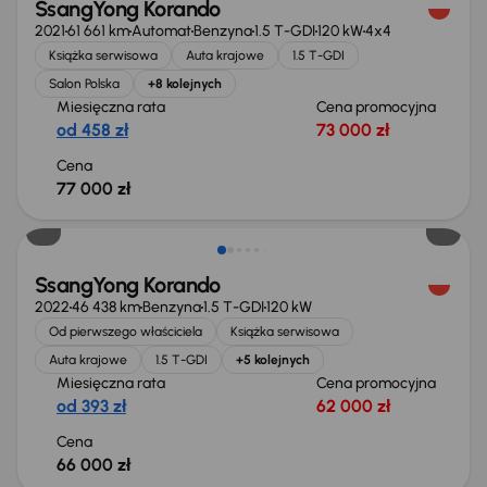
SsangYong Korando
2021
61 661 km
Automat
Benzyna
1.5 T-GDI
120 kW
4x4
Książka serwisowa
Auta krajowe
1.5 T-GDI
Salon Polska
+8 kolejnych
Miesięczna rata
Cena promocyjna
od 458 zł
73 000 zł
Cena
77 000 zł
Świeżo skupione
SsangYong Korando
2022
46 438 km
Benzyna
1.5 T-GDI
120 kW
Od pierwszego właściciela
Książka serwisowa
Auta krajowe
1.5 T-GDI
+5 kolejnych
Miesięczna rata
Cena promocyjna
od 393 zł
62 000 zł
Cena
66 000 zł
Świeżo skupione