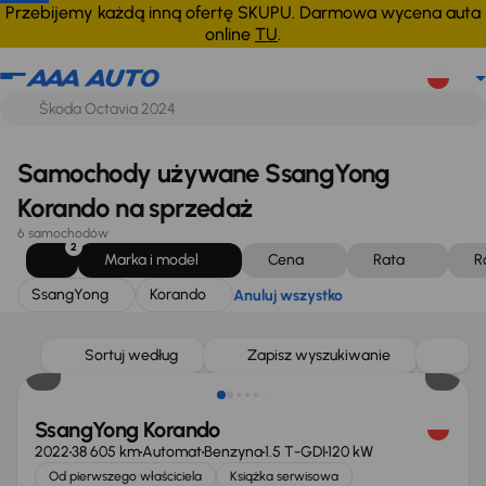
SsangYong
Korando
Anuluj wszystko
Przebijemy każdą inną ofertę SKUPU. Darmowa wycena auta
online
TU
.
Samochody używane SsangYong
Korando na sprzedaż
6 samochodów
2
Marka i model
Cena
Rata
R
SsangYong
Korando
Anuluj wszystko
Świeżo skupione
Sortuj według
Zapisz wyszukiwanie
SsangYong Korando
2022
38 605 km
Automat
Benzyna
1.5 T-GDI
120 kW
Od pierwszego właściciela
Książka serwisowa