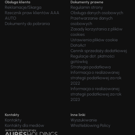
Obsługa klienta
Dokumenty prawne
Reklamacje/Skarga
Regulamin strony
Rzecznik praw klientów AAA
Obsługa danych osobowych
AUTO
Przetwarzanie danych
Dokumenty do pobrania
osobowych
Zasady korzystania z plików
cookies
Ustawienia plików cookie
DataAct
Cennik sprzedaży dodatkowej
Regulacje dot. płatności
gotówką
Strategia podatkowa
Informacja o realizowanej
strategii podatkowej za rok
2022
Informacja o realizowanej
strategii podatkowej za rok
2023
Kontakty
Inne linki
Kontakty
Wyszukiwanie
Kontakty dla mediów
Whistleblowing Policy
Jesteśmy częścią grupy