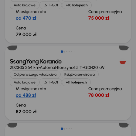
Auta krajowe
1.5 T-GDI
+10 kolejnych
Miesięczna rata
Cena promocyjna
od 470 zł
75 000 zł
Cena
79 000 zł
Świeżo skupione
SsangYong Korando
2023
35 264 km
Automat
Benzyna
1.5 T-GDI
120 kW
Od pierwszego właściciela
Książka serwisowa
Auta krajowe
1.5 T-GDI
+11 kolejnych
Miesięczna rata
Cena promocyjna
od 488 zł
78 000 zł
Cena
82 000 zł
Świeżo skupione