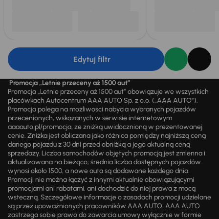
Edytuj filtr
Promocja „Letnie przeceny aż 1500 aut”
Promocja „Letnie przeceny aż 1500 aut” obowiązuje we wszystkich
placówkach Autocentrum AAA AUTO Sp. z o.o. („AAA AUTO”).
Promocja polega na możliwości nabycia wybranych pojazdów
przecenionych, wskazanych w serwisie internetowym
aaaauto.pl/promocja, ze zniżką uwidocznioną w prezentowanej
cenie. Zniżka jest obliczana jako różnica pomiędzy najniższą ceną
danego pojazdu z 30 dni przed obniżką a jego aktualną ceną
sprzedaży. Liczba samochodów objętych promocją jest zmienna i
aktualizowana na bieżąco; średnia liczba dostępnych pojazdów
wynosi około 1500, a nowe auta są dodawane każdego dnia.
Promocji nie można łączyć z innymi aktualnie obowiązującymi
promocjami ani rabatami, ani dochodzić do niej prawa z mocą
wsteczną. Szczegółowe informacje o zasadach promocji udzielane
są przez upoważnionych pracowników AAA AUTO. AAA AUTO
zastrzega sobie prawo do zawarcia umowy wyłącznie w formie