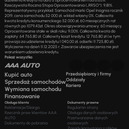
udzieleniu kredytu na auto z oprocentowaniem od 6,65%.
Rzeczywista Roczna Stopa Oprocentowania („RRSO“): 9,81%.
Reprezentatywny przykład: Samochód marki Opel Insignia rocznik
2019, cena samochodu 52 000 zł, wkład własny 0%. Całkowita
kwota kredytu konsumenckiego 52 000 zł, 60 miesięcznych rat
równych po 1079,43zł. Okres obowiązywania umowy: 60 miesięcy.
Oprocentowanie stałe w skali roku: 9,00%. Całkowita kwota do
zapłaty: 64 765,80 zł. Całkowity koszt kredytu: 12 765,80 zł (w tym
prowizja za udzielenie kredytu 1 040,00 zł, odsetki 11 725,80 zł).
Wyliczenie na dzień 11.12.2025 r. Zawarcie ubezpieczenia nie jest
warunkiem udzielenia kredytu.
Pokaż wszystko
Kupić auto
Przedsiębiorcy i firmy
Oddziały
Sprzedaż samochodów
Kariera
Wymiana samochodu
Finansowanie
Obsługa klienta
Dokumenty prawne
Reklamacje/Skarga
Regulamin strony
Rzecznik praw klientów AAA
Obsługa danych osobowych
AUTO
Przetwarzanie danych
Dokumenty do pobrania
osobowych
Zasady korzystania z plików