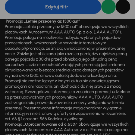
Edytuj filtr
Promocja „Letnie przeceny aż 1500 aut”
Promocja „Letnie przeceny aż 1500 aut” obowiązuje we wszystkich
placówkach Autocentrum AAA AUTO Sp. z o.o. („AAA AUTO”).
Promocja polega na możliwości nabycia wybranych pojazdów
przecenionych, wskazanych w serwisie internetowym
aaaauto.pl/promocja, ze zniżką uwidocznioną w prezentowanej
cenie. Zniżka jest obliczana jako różnica pomiędzy najniższą ceną
danego pojazdu z 30 dni przed obniżką a jego aktualną ceną
sprzedaży. Liczba samochodów objętych promocją jest zmienna i
aktualizowana na bieżąco; średnia liczba dostępnych pojazdów
wynosi około 1500, a nowe auta są dodawane każdego dnia.
Promocji nie można łączyć z innymi aktualnie obowiązującymi
promocjami ani rabatami, ani dochodzić do niej prawa z mocą
wsteczną. Szczegółowe informacje o zasadach promocji udzielane
są przez upoważnionych pracowników AAA AUTO. AAA AUTO
zastrzega sobie prawo do zawarcia umowy wyłącznie w formie
pisemnej. Prezentowane informacje mają charakter wyłącznie
informacyjny i nie stanowią oferty ani zapewnienia w rozumieniu
art. 66 § 1 oraz art. 556 Kodeksu cywilnego.
Promocja „Oprocentowanie od 6,65%”
obowiązuje we wszystkich
placówkach Autocentrum AAA Auto sp. z o.o. Promocja polega na