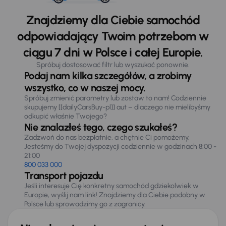
Znajdziemy dla Ciebie samochód
odpowiadający Twoim potrzebom w
ciągu 7 dni w Polsce i całej Europie.
Spróbuj dostosować filtr lub wyszukać ponownie.
Podaj nam kilka szczegółów, a zrobimy
wszystko, co w naszej mocy.
Spróbuj zmienić parametry lub zostaw to nam! Codziennie
skupujemy [[dailyCarsBuy-pl]] aut – dlaczego nie mielibyśmy
odkupić właśnie Twojego?
Nie znalazłeś tego, czego szukałeś?
Zadzwoń do nas bezpłatnie, a chętnie Ci pomożemy.
Jesteśmy do Twojej dyspozycji codziennie w godzinach 8:00 -
21:00
800 033 000
Transport pojazdu
Jeśli interesuje Cię konkretny samochód gdziekolwiek w
Europie, wyślij nam link! Znajdziemy dla Ciebie podobny w
Polsce lub sprowadzimy go z zagranicy.