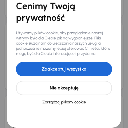
Cenimy Twoją
Cena
78 500 zł
prywatność
Używamy plików cookie, aby przeglądanie naszej
SsangYong Tivoli Grand
witryny było dla Ciebie jak najwygodniejsze. Pliki
2023
47 682 km
Automat
Benzyna
1.5 T-GDI
120 kW
cookie służą nam do ulepszania naszych usług, a
jednocześnie możemy lepiej oferować Ci treści, które
Od pierwszego właściciela
Książka serwisowa
1.5 T-GDI
mogą być dla Ciebie interesujące i przydatne.
1. Właściciel
+6 kolejnych
Miesięczna rata
Cena promocyjna
od 405 zł
56 900 zł
Zaakceptuj wszystko
Cena
68 000 zł
Nie akceptuję
Zarządzaj plikami cookie
SsangYong Tivoli Grand
2022
94 801 km
Benzyna
1.5 T-GDI
120 kW
Od pierwszego właściciela
Książka serwisowa
1.5 T-GDI