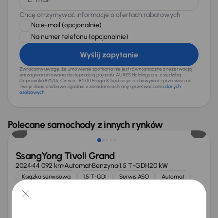
Chcę otrzymywać informacje o ofertach rabatowych
Na e-mail
(opcjonalnie)
Na numer telefonu
(opcjonalnie)
Wyślij zapytanie
Zwracamy uwagę, że umówienie spotkania nie jest równoznaczne z rezerwacją
ani zagwarantowaną dostępnością pojazdu. AURES Holdings a.s., z siedzibą
Dopraváků 874/15, Čimice, 184 00 Praga 8, będzie przechowywać i przetwarzać
Twoje dane osobowe zgodnie z zasadami ochrony i przetwarzania
danych
osobowych
.
Polecane samochody z innych rynków
SsangYong Tivoli Grand
2024
44 092 km
Automat
Benzyna
1.5 T-GDI
120 kW
Książka serwisowa
1.5 T-GDI
Serwis ASO
Automat
+4 kolejnych
Miesięczna rata
Cena promocyjna
od 467 zł
67 600 zł