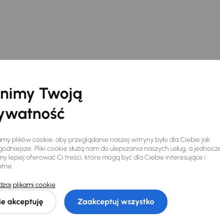
nimy Twoją
ywatność
y plików cookie, aby przeglądanie naszej witryny było dla Ciebie jak
odniejsze. Pliki cookie służą nam do ulepszania naszych usług, a jednocz
 lepiej oferować Ci treści, które mogą być dla Ciebie interesujące i
atne.
Ciebie
zaj plikami cookie
ie akceptuję
Zaakceptuj wszystko
my dla Ciebie
do 400 pojazdów
każdego dnia.