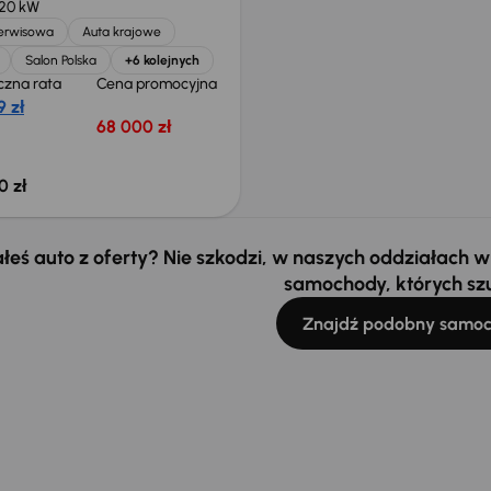
120 kW
serwisowa
Auta krajowe
Salon Polska
+6 kolejnych
czna rata
Cena promocyjna
 zł
68 000 zł
0 zł
łeś auto z oferty? Nie szkodzi, w naszych oddziałach
samochody, których sz
Znajdź podobny samo