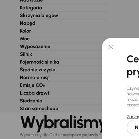
Kategoria
Skrzynia biegów
Napęd
Kolor
Moc
Wyposażenie
Silnik
Ce
Pojemność silnika
pr
Średnie zużycie
Norma emisji
Emisje CO₂
Używam
Liczba drzwi
najwyg
możemy
Siedzenia
przyd
Stan samochodu
Wybraliśmy dla 
Zarząd
N
Wybieramy dla Ciebie
najlepsze pojazdy
z naszej oferty. Kupi