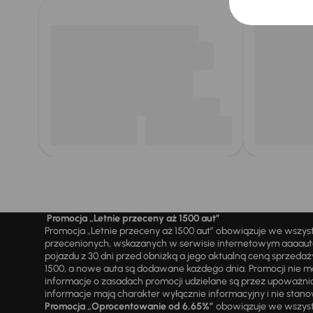
Promocja „Letnie przeceny aż 1500 aut”
Promocja „Letnie przeceny aż 1500 aut” obowiązuje we wszy
przecenionych, wskazanych w serwisie internetowym aaaauto.
pojazdu z 30 dni przed obniżką a jego aktualną ceną sprzeda
1500, a nowe auta są dodawane każdego dnia. Promocji nie m
informacje o zasadach promocji udzielane są przez upowa
informacje mają charakter wyłącznie informacyjny i nie stanow
Promocja „Oprocentowanie od 6,65%”
obowiązuje we wszystk