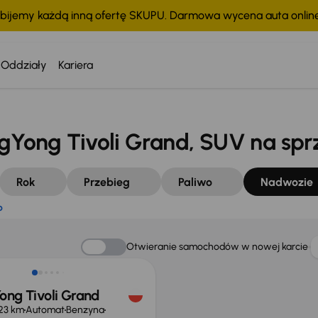
bijemy każdą inną ofertę SKUPU. Darmowa wycena auta onli
tko
Oddziały
Kariera
ong Tivoli Grand, SUV na spr
Rok
Przebieg
Paliwo
Nadwozie
o
Otwieranie samochodów w nowej karcie
ong Tivoli Grand
23 km
Automat
Benzyna