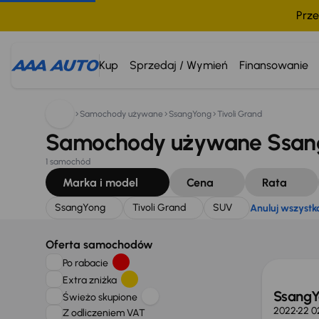
Prze
Szukam:
SsangYong
Tivoli Grand
SUV
Anuluj wszys
Kup
Sprzedaj / Wymień
Finansowanie
Samochody używane
SsangYong
Tivoli Grand
Samochody używane SsangY
1 samochód
Marka i model
Cena
Rata
SsangYong
Tivoli Grand
SUV
Anuluj wszystk
Oferta samochodów
Po rabacie
Extra zniżka
SsangY
Świeżo skupione
2022
22 0
Z odliczeniem VAT