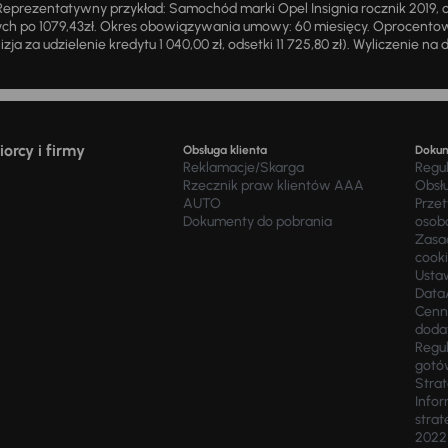
eprezentatywny przykład: Samochód marki Opel Insignia rocznik 2019, 
ch po 1079,43zł. Okres obowiązywania umowy: 60 miesięcy. Oprocentowan
zja za udzielenie kredytu 1 040,00 zł, odsetki 11 725,80 zł). Wyliczenie n
orcy i firmy
Obsługa klienta
Doku
Reklamacje/Skarga
Regu
Rzecznik praw klientów AAA
Obsł
AUTO
Prze
Dokumenty do pobrania
osob
Zasad
cook
Usta
Data
Cenn
doda
Regul
gotó
Stra
Infor
strat
2022