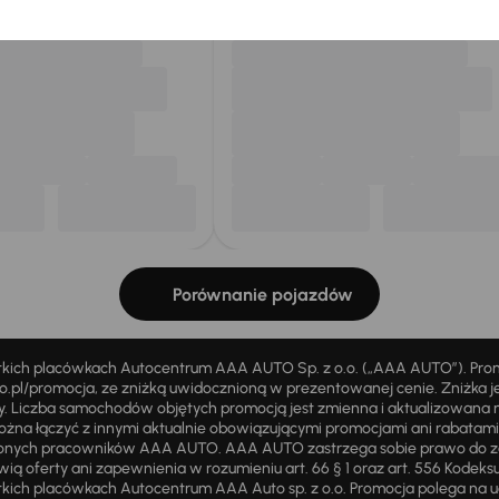
Porównanie pojazdów
stkich placówkach Autocentrum AAA AUTO Sp. z o.o. („AAA AUTO”). Pr
pl/promocja, ze zniżką uwidocznioną w prezentowanej cenie. Zniżka je
ży. Liczba samochodów objętych promocją jest zmienna i aktualizowana 
ożna łączyć z innymi aktualnie obowiązującymi promocjami ani rabatam
żnionych pracowników AAA AUTO. AAA AUTO zastrzega sobie prawo do 
ią oferty ani zapewnienia w rozumieniu art. 66 § 1 oraz art. 556 Kodeks
ich placówkach Autocentrum AAA Auto sp. z o.o. Promocja polega na ud