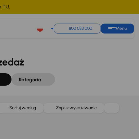
ne
TU
.
Sortuj według
Zapisz wyszukiwanie
800 033 000
Menu
zedaż
Kategoria
Sortuj według
Zapisz wyszukiwanie