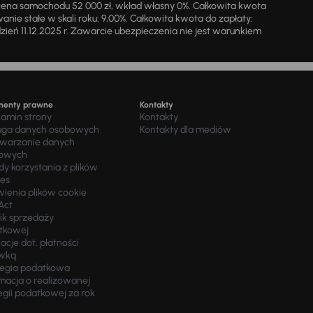
cena samochodu 52 000 zł, wkład własny 0%. Całkowita kwota
ie stałe w skali roku: 9,00%. Całkowita kwota do zapłaty:
a dzień 11.12.2025 r. Zawarcie ubezpieczenia nie jest warunkiem
menty prawne
Kontakty
lamin strony
Kontakty
uga danych osobowych
Kontakty dla mediów
twarzanie danych
owych
y korzystania z plików
ies
wienia plików cookie
Act
ik sprzedaży
tkowej
acje dot. płatności
wką
tegia podatkowa
macja o realizowanej
egii podatkowej za rok