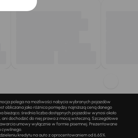
omocja polega na możliwości nabycia wybranych pojazdów
st obliczana jako różnica pomiędzy najniższą ceną danego
na bieżąco; średnia liczba dostępnych pojazdów wynosi około
i, ani dochodzić do niej prawa z mocą wsteczną. Szczegółowe
zawarcia umowy wyłącznie w formie pisemnej. Prezentowane
u cywilnego.
zieleniu kredytu na auto z oprocentowaniem od 6,65%.