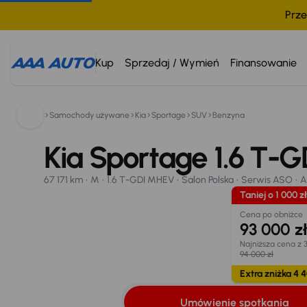
Prze
Kup
Sprzedaj / Wymień
Finansowanie
Samochody używane
Kia
Sportage
SUV
Benzyna
Kia Sportage
800 033 000
2023
67 171 km
Kia Sportage 1.6 T-
M
1.6 T-GDI MHEV
Salon Polska
Serwis ASO
Au
Taniej o 1 000 zł
Umówienie spotkania
Oblicz ratę
Wymiana samo
67 171 km
M
1.6 T-GDI MHEV
Salon Polska
Serwis ASO
A
Opr. od
Taniej o 1 000 zł
8,25 %
18
Cena po obniżce
93 000 z
Najniższa cena z 
94 000 zł
Extra zniżka 4 4
Umówienie spotkania