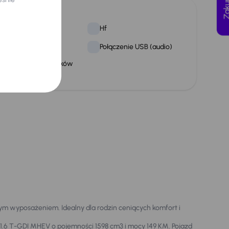
lne
niazdo USB-C
Hf
nfotainment
Połączenie USB (audio)
ozpoznawanie znaków
rogowych
ym wyposażeniem. Idealny dla rodzin ceniących komfort i
 1.6 T-GDI MHEV o pojemności 1598 cm3 i mocy 149 KM. Pojazd