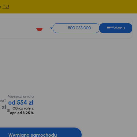
ne
TU
.
800 033 000
Menu
Miesięczna rata
Cena promocyjna na
Możliwe odliczenie
od 554 zł
kredyt
podatku VAT
30dni
89 000 zł
17 392 zł
Oblicz raty
z
opr. od
8,25 %
00 zł
Miesięczna rata
 VAT
od 554 zł
 zł
Oblicz raty
z
opr. od
8,25 %
Wymiana samochodu