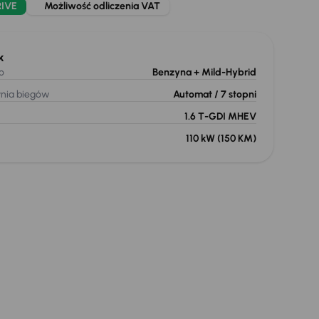
RIVE
Możliwość odliczenia VAT
k
o
Benzyna
+ Mild-Hybrid
ynia biegów
Automat
/ 7 stopni
1.6 T-GDI MHEV
110 kW
(150 KM)