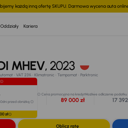
bijemy każdą inną ofertę SKUPU. Darmowa wycena auta onli
Oddziały
Kariera
Taniej o 1 000 zł
Cena po obniżce
93 000 zł
GDI MHEV
tomat
VAT 23%
Klimatronic
, 2023
Tempomat
Parktronic
Najniższa cena z 
przed obniżką
chodu
94 000 zł
utomat
VAT 23%
Klimatronic
Tempomat
Parktronic
Extra zniżka 4 4
ł
Cena promocyjna na kredyt
Możliwe odliczenie podatku
89 000 zł
17 392
30dni przed obniżką
00 zł
Oblicz ratę