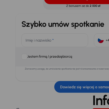
Z bonusem aż do
2 000 zł
Szybko umów spotkanie
Imię i nazwisko
*
Jestem firmą / przedsiębiorcą
Zwracamy uwagę, że umówienie spotkania nie jest równoznaczne z rezerwacją
Dowiedz się więcej o samo
In