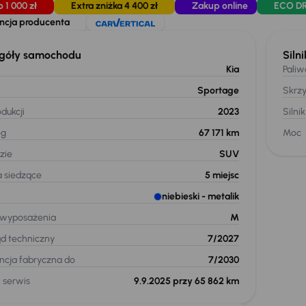
o 1 000 zł
Extra zniżka 4 400 zł
Zakup online
ECO D
cja producenta
góły samochodu
Silni
Kia
Paliw
Sportage
Skrz
dukcji
2023
Silnik
eg
67 171 km
Moc
zie
SUV
a siedzące
5
miejsc
niebieski
- metalik
 wyposażenia
M
ąd techniczny
7/2027
cja fabryczna do
7/2030
 serwis
9.9.2025 przy 65 862 km