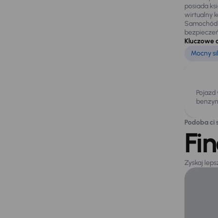
posiada ks
wirtualny 
Samochód p
bezpieczeń
Kluczowe 
Mocny sil
Pojazd
benzyn
Podoba ci s
Fi
Zyskaj lep