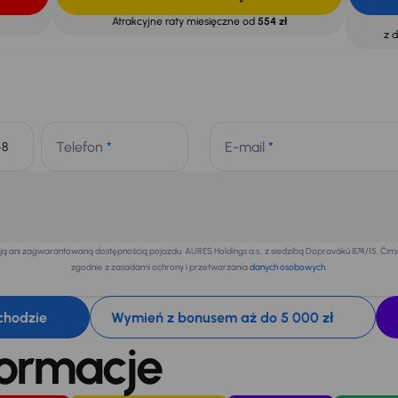
Atrakcyjne raty miesięczne od
554 zł
z 
Telefon
*
E-mail
*
+48
 ani zagwarantowaną dostępnością pojazdu. AURES Holdings a.s., z siedzibą Dopraváků 874/15, Či
zgodnie z zasadami ochrony i przetwarzania
danych osobowych
.
chodzie
Wymień z bonusem aż do 5 000 zł
formacje