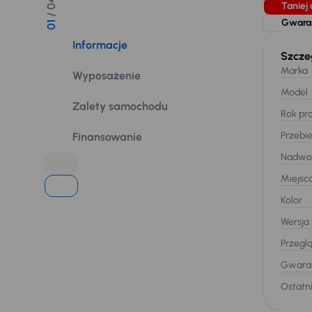
/ 04
Taniej 
Gwaran
01
Informacje
Szcze
Marka
Wyposażenie
Model
Zalety samochodu
Rok pro
Przebi
Finansowanie
Nadwo
Miejsc
Kolor
Wersja
Przegl
Gwaran
Ostatni