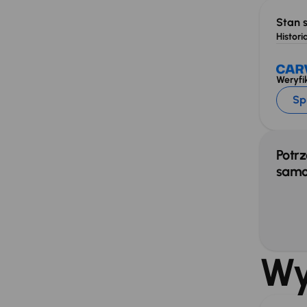
Stan 
Historia
Weryfik
Sp
Potrz
samo
Wy