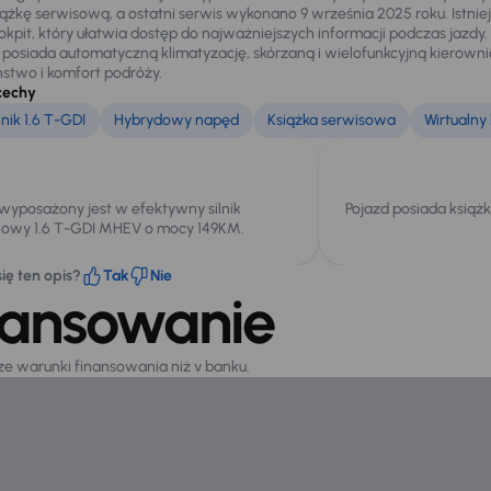
iążkę serwisową, a ostatni serwis wykonano 9 września 2025 roku. Istni
kokpit, który ułatwia dostęp do najważniejszych informacji podczas jazd
osiada automatyczną klimatyzację, skórzaną i wielofunkcyjną kierownicę 
stwo i komfort podróży.
cechy
nik 1.6 T-GDI
Hybrydowy napęd
Książka serwisowa
Wirtualny 
 wyposażony jest w efektywny silnik
Pojazd posiada książ
owy 1.6 T-GDI MHEV o mocy 149KM.
ię ten opis?
Tak
Nie
nansowanie
sze warunki finansowania niż v banku.