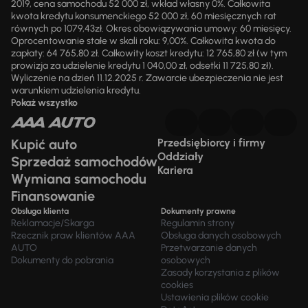
2019, cena samochodu 52 000 zł, wkład własny 0%. Całkowita
kwota kredytu konsumenckiego 52 000 zł, 60 miesięcznych rat
równych po 1079,43zł. Okres obowiązywania umowy: 60 miesięcy.
Oprocentowanie stałe w skali roku: 9,00%. Całkowita kwota do
zapłaty: 64 765,80 zł. Całkowity koszt kredytu: 12 765,80 zł (w tym
prowizja za udzielenie kredytu 1 040,00 zł, odsetki 11 725,80 zł).
Wyliczenie na dzień 11.12.2025 r. Zawarcie ubezpieczenia nie jest
warunkiem udzielenia kredytu.
Pokaż wszystko
Kupić auto
Przedsiębiorcy i firmy
Oddziały
Sprzedaż samochodów
Kariera
Wymiana samochodu
Finansowanie
Obsługa klienta
Dokumenty prawne
Reklamacje/Skarga
Regulamin strony
Rzecznik praw klientów AAA
Obsługa danych osobowych
AUTO
Przetwarzanie danych
Dokumenty do pobrania
osobowych
Zasady korzystania z plików
cookies
Ustawienia plików cookie