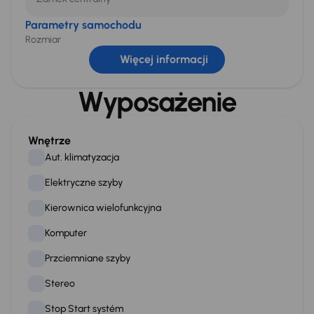
Parametry samochodu
Rozmiar
L4H3
Więcej informacji
Liczba miejsc
Wyposażenie
3
Napęd
Napęd na przednie koła
Wnętrze
Aut. klimatyzacja
Rozmiar kół
215/75 R16
Elektryczne szyby
Kierownica wielofunkcyjna
Wymiary przestrzeni ładunkowej
Długość
Komputer
4 070 mm
Przciemniane szyby
Szerokość
Stereo
1 870 mm
Stop Start systém
Wysokość