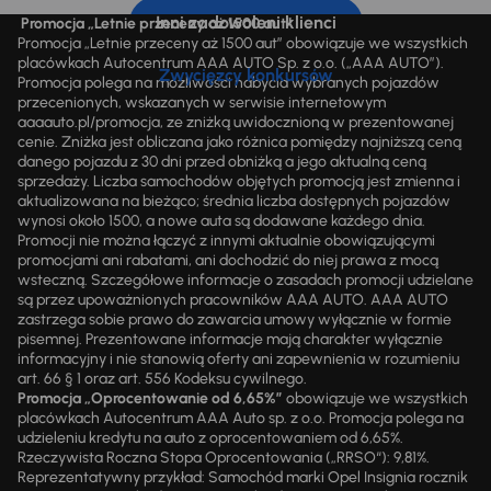
Inni zadowoleni klienci
Promocja „Letnie przeceny aż 1500 aut”
Promocja „Letnie przeceny aż 1500 aut” obowiązuje we wszystkich
placówkach Autocentrum AAA AUTO Sp. z o.o. („AAA AUTO”).
Zwycięzcy konkursów
Promocja polega na możliwości nabycia wybranych pojazdów
przecenionych, wskazanych w serwisie internetowym
aaaauto.pl/promocja, ze zniżką uwidocznioną w prezentowanej
cenie. Zniżka jest obliczana jako różnica pomiędzy najniższą ceną
danego pojazdu z 30 dni przed obniżką a jego aktualną ceną
sprzedaży. Liczba samochodów objętych promocją jest zmienna i
aktualizowana na bieżąco; średnia liczba dostępnych pojazdów
wynosi około 1500, a nowe auta są dodawane każdego dnia.
Promocji nie można łączyć z innymi aktualnie obowiązującymi
promocjami ani rabatami, ani dochodzić do niej prawa z mocą
wsteczną. Szczegółowe informacje o zasadach promocji udzielane
są przez upoważnionych pracowników AAA AUTO. AAA AUTO
zastrzega sobie prawo do zawarcia umowy wyłącznie w formie
pisemnej. Prezentowane informacje mają charakter wyłącznie
informacyjny i nie stanowią oferty ani zapewnienia w rozumieniu
art. 66 § 1 oraz art. 556 Kodeksu cywilnego.
Promocja „Oprocentowanie od 6,65%”
obowiązuje we wszystkich
placówkach Autocentrum AAA Auto sp. z o.o. Promocja polega na
udzieleniu kredytu na auto z oprocentowaniem od 6,65%.
Rzeczywista Roczna Stopa Oprocentowania („RRSO“): 9,81%.
Reprezentatywny przykład: Samochód marki Opel Insignia rocznik