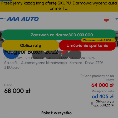
Przebijemy każdą inną ofertę SKUPU. Darmowa wycena auta
online
TU
.
Peugeot Boxer
2022
170 542 km
Zadzwoń za darmo
800 033 000
Informacje
Wymiary
Wyposażenie
Finansowanie
Możliwość odliczenia VAT
Z bonusem aż do
2 000 zł
Oblicz ratę
Umówienie spotkania
Opr. od
Peugeot Boxer
, 2022
8,25 %
1 /
19
170 542 km
2.2 BlueHDi
L4H3
Furgon
435
VAT 23%
Salon PL
Automatyczna klimatyzacja
Kamera
Drzwi 270°
5 EU palet
Cena promocyjna na
kredyt
64 000 zł
Cena
68 000 zł
Miesięczna rata
od 405 zł
Oblicz raty
z
opr. od
8,25 %
Możliwe odliczenie podatku VAT
12 717 zł
Pokaż wszystko