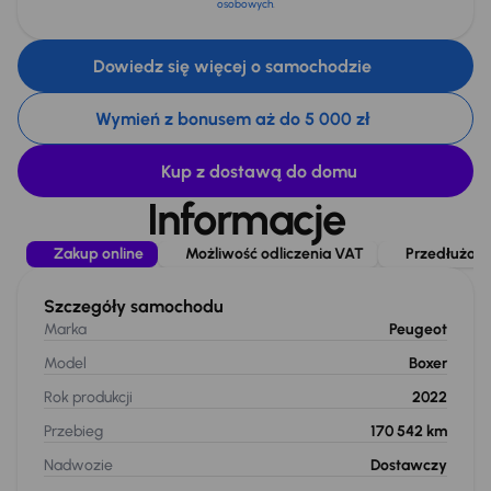
osobowych
.
Dowiedz się więcej o samochodzie
Wymień z bonusem aż do 5 000 zł
Kup z dostawą do domu
Informacje
Zakup online
Możliwość odliczenia VAT
Przedłużona
Szczegóły samochodu
Marka
Peugeot
Model
Boxer
Rok produkcji
2022
Przebieg
170 542 km
Nadwozie
Dostawczy