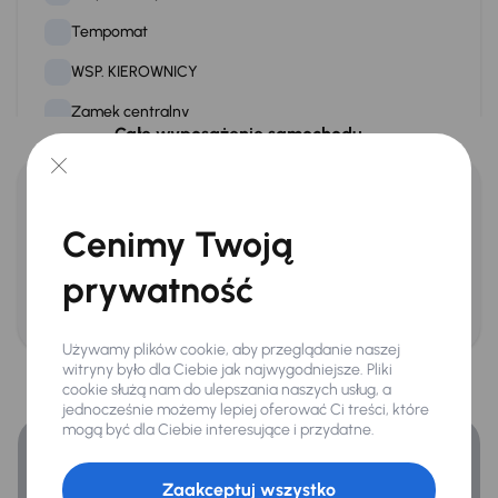
2 172 mm
Tempomat
Przestrzeń ładunkowa
WSP. KIEROWNICY
Pojemność
16 m³
Zamek centralny
Całe wyposażenie samochodu
Przestrzeń
5 europalet
Na zewnątrz
Potrzebujesz jeszcze więcej informacji o
Światła przeciwmgielne
samochodzie?
Cenimy Twoją
Wymiary zewnętrzne
Więcej informacji
Długość
prywatność
6 363 mm
Extra
Zadzwoń za darmo
800 033 000
Tylne czujniki parkowania
Wysokość
2 760 mm
Używamy plików cookie, aby przeglądanie naszej
Finansowanie
witryny było dla Ciebie jak najwygodniejsze. Pliki
cookie służą nam do ulepszania naszych usług, a
Drzwi
Infotainment
Zyskaj lepsze warunki finansowania niż v banku.
jednocześnie możemy lepiej oferować Ci treści, które
Boczne
mogą być dla Ciebie interesujące i przydatne.
Android Auto
Prawo
Apple CarPlay
Tył
Zaakceptuj wszystko