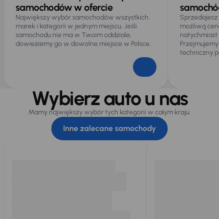
samochodów w ofercie
samochód
Największy wybór samochodów wszystkich
Sprzedajesz
marek i kategorii w jednym miejscu. Jeśli
możliwą cen
samochodu nie ma w Twoim oddziale,
natychmiast
dowieziemy go w dowolne miejsce w Polsce.
Przejmujemy
techniczny p
Wybierz auto u nas
Mamy największy wybór tych kategorii w całym kraju.
Inne zalecane samochody