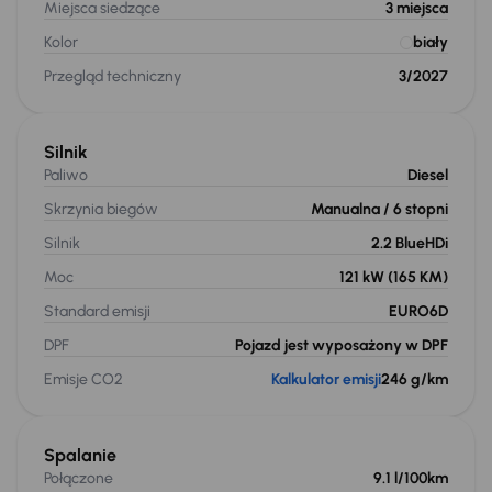
Miejsca siedzące
3
miejsca
Kolor
biały
Przegląd techniczny
3/2027
Silnik
Paliwo
Diesel
Skrzynia biegów
Manualna
/ 6 stopni
Silnik
2.2 BlueHDi
Moc
121 kW
(165 KM)
Standard emisji
EURO6D
DPF
Pojazd jest wyposażony w DPF
Emisje CO2
Kalkulator emisji
246 g/km
Spalanie
Połączone
9.1 l/100km