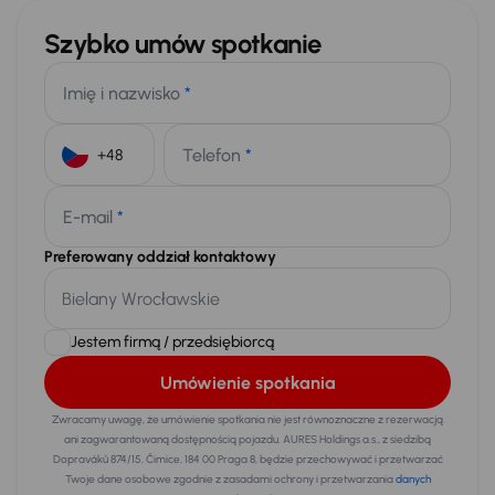
Szybko umów spotkanie
Imię i nazwisko
*
Telefon
*
+48
E-mail
*
Preferowany oddział kontaktowy
Jestem firmą / przedsiębiorcą
Umówienie spotkania
Zwracamy uwagę, że umówienie spotkania nie jest równoznaczne z rezerwacją
ani zagwarantowaną dostępnością pojazdu. AURES Holdings a.s., z siedzibą
Dopraváků 874/15, Čimice, 184 00 Praga 8, będzie przechowywać i przetwarzać
Twoje dane osobowe zgodnie z zasadami ochrony i przetwarzania
danych