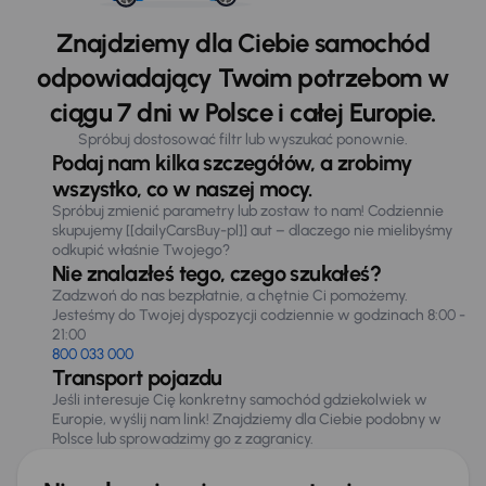
Znajdziemy dla Ciebie samochód
odpowiadający Twoim potrzebom w
ciągu 7 dni w Polsce i całej Europie.
Spróbuj dostosować filtr lub wyszukać ponownie.
Podaj nam kilka szczegółów, a zrobimy
wszystko, co w naszej mocy.
Spróbuj zmienić parametry lub zostaw to nam! Codziennie
skupujemy [[dailyCarsBuy-pl]] aut – dlaczego nie mielibyśmy
odkupić właśnie Twojego?
Nie znalazłeś tego, czego szukałeś?
Zadzwoń do nas bezpłatnie, a chętnie Ci pomożemy.
Jesteśmy do Twojej dyspozycji codziennie w godzinach 8:00 -
21:00
800 033 000
Transport pojazdu
Jeśli interesuje Cię konkretny samochód gdziekolwiek w
Europie, wyślij nam link! Znajdziemy dla Ciebie podobny w
Polsce lub sprowadzimy go z zagranicy.