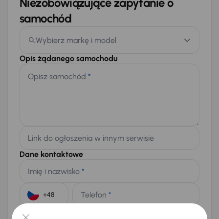
Niezobowiązujące zapytanie o
samochód
Wybierz markę i model
Opis żądanego samochodu
Opisz samochód
*
Link do ogłoszenia w innym serwisie
Dane kontaktowe
Imię i nazwisko
*
Telefon
*
+48
E-mail
*