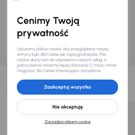
Chcę otrzymywać informacje o ofertach rabatowych
Na e-mail
(opcjonalnie)
Cenimy Twoją
Na numer telefonu
(opcjonalnie)
prywatność
Wyślij zapytanie
Zwracamy uwagę, że umówienie spotkania nie jest równoznaczne z rezerwacją
ani zagwarantowaną dostępnością pojazdu. AURES Holdings a.s., z siedzibą
Używamy plików cookie, aby przeglądanie naszej
Dopraváků 874/15, Čimice, 184 00 Praga 8, będzie przechowywać i przetwarzać
Twoje dane osobowe zgodnie z zasadami ochrony i przetwarzania
danych
witryny było dla Ciebie jak najwygodniejsze. Pliki
osobowych
.
cookie służą nam do ulepszania naszych usług, a
jednocześnie możemy lepiej oferować Ci treści, które
Wybraliśmy dla Ciebie
mogą być dla Ciebie interesujące i przydatne.
Wybieramy dla Ciebie
najlepsze pojazdy
z naszej oferty. Kupimy
dla Ciebie
do 400 pojazdów
każdego dnia.
Zaakceptuj wszystko
Nie akceptuję
Zarządzaj plikami cookie