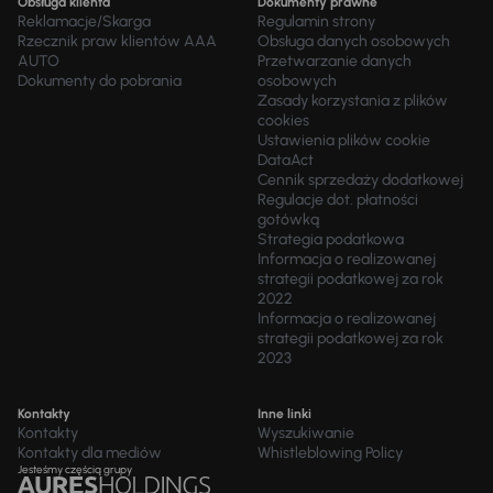
Obsługa klienta
Dokumenty prawne
Reklamacje/Skarga
Regulamin strony
Rzecznik praw klientów AAA
Obsługa danych osobowych
AUTO
Przetwarzanie danych
Dokumenty do pobrania
osobowych
Zasady korzystania z plików
cookies
Ustawienia plików cookie
DataAct
Cennik sprzedaży dodatkowej
Regulacje dot. płatności
gotówką
Strategia podatkowa
Informacja o realizowanej
strategii podatkowej za rok
2022
Informacja o realizowanej
strategii podatkowej za rok
2023
Kontakty
Inne linki
Kontakty
Wyszukiwanie
Kontakty dla mediów
Whistleblowing Policy
Jesteśmy częścią grupy