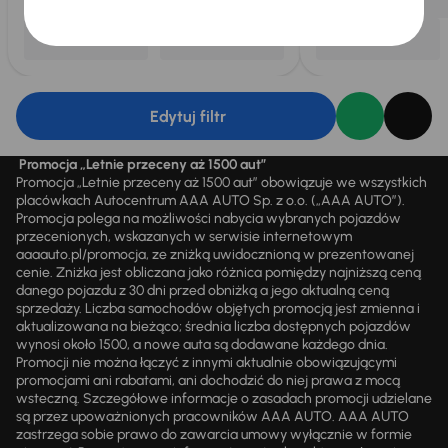
Edytuj filtr
Promocja „Letnie przeceny aż 1500 aut”
Promocja „Letnie przeceny aż 1500 aut” obowiązuje we wszystkich
placówkach Autocentrum AAA AUTO Sp. z o.o. („AAA AUTO”).
Promocja polega na możliwości nabycia wybranych pojazdów
przecenionych, wskazanych w serwisie internetowym
aaaauto.pl/promocja, ze zniżką uwidocznioną w prezentowanej
cenie. Zniżka jest obliczana jako różnica pomiędzy najniższą ceną
danego pojazdu z 30 dni przed obniżką a jego aktualną ceną
sprzedaży. Liczba samochodów objętych promocją jest zmienna i
aktualizowana na bieżąco; średnia liczba dostępnych pojazdów
wynosi około 1500, a nowe auta są dodawane każdego dnia.
Promocji nie można łączyć z innymi aktualnie obowiązującymi
promocjami ani rabatami, ani dochodzić do niej prawa z mocą
wsteczną. Szczegółowe informacje o zasadach promocji udzielane
są przez upoważnionych pracowników AAA AUTO. AAA AUTO
zastrzega sobie prawo do zawarcia umowy wyłącznie w formie