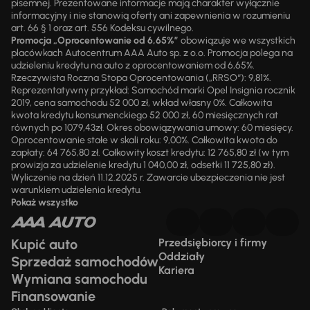
pisemnej. Prezentowane informacje mają charakter wyłącznie
informacyjny i nie stanowią oferty ani zapewnienia w rozumieniu
art. 66 § 1 oraz art. 556 Kodeksu cywilnego.
Promocja „Oprocentowanie od 6,65%”
obowiązuje we wszystkich
placówkach Autocentrum AAA Auto sp. z o.o. Promocja polega na
udzieleniu kredytu na auto z oprocentowaniem od 6,65%.
Rzeczywista Roczna Stopa Oprocentowania („RRSO“): 9,81%.
Reprezentatywny przykład: Samochód marki Opel Insignia rocznik
2019, cena samochodu 52 000 zł, wkład własny 0%. Całkowita
kwota kredytu konsumenckiego 52 000 zł, 60 miesięcznych rat
równych po 1079,43zł. Okres obowiązywania umowy: 60 miesięcy.
Oprocentowanie stałe w skali roku: 9,00%. Całkowita kwota do
zapłaty: 64 765,80 zł. Całkowity koszt kredytu: 12 765,80 zł (w tym
prowizja za udzielenie kredytu 1 040,00 zł, odsetki 11 725,80 zł).
Wyliczenie na dzień 11.12.2025 r. Zawarcie ubezpieczenia nie jest
warunkiem udzielenia kredytu.
Pokaż wszystko
Kupić auto
Przedsiębiorcy i firmy
Oddziały
Sprzedaż samochodów
Kariera
Wymiana samochodu
Finansowanie