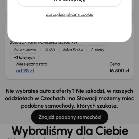
od 107 zł
18 000 zł
Zarządzaj plikami cookie
Dacia Lodgy
2016
207 931 km
Diesel
1.5 dCi
66 kW
Auta krajowe
1.5 dCi
Salon Polska
7 miejsc
+3 kolejnych
Miesięczna rata
Cena
od 98 zł
16 500 zł
Nie wybrałeś auto z oferty? Nie szkodzi, w naszych
oddziałach w Czechach i na Słowacji możemy mieć
podobne samochody, których szukasz.
Znajdź podobny samochód
Wybraliśmy dla Ciebie