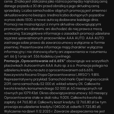
cenie. Zniżka jest obliczana jako różnica pomiędzy najniższą ceną
danego pojazdu z 30 dni przed obniżką a jego aktualną ceną
sprzedaży. Liczba samochodów objętych promocją jest zmienna i
aktualizowana na bieżąco; średnia liczba dostępnych pojazdów
wynosi około 1500, a nowe auta są dodawane każdego dnia.
Promocji nie można łączyć z innymi aktualnie obowiązującymi
promocjami ani rabatami, ani dochodzić do niej prawa z mocą
wsteczną. Szczegółowe informacje o zasadach promocji udzielane
są przez upoważnionych pracowników AAA AUTO. AAA AUTO
zastrzega sobie prawo do zawarcia umowy wyłącznie w formie
pisemnej. Prezentowane informacje mają charakter wyłącznie
informacyjny i nie stanowią oferty ani zapewnienia w rozumieniu
art. 66 § 1 oraz art. 556 Kodeksu cywilnego.
Promocja „Oprocentowanie od 6,65%”
obowiązuje we wszystkich
placówkach Autocentrum AAA Auto sp. z o.o. Promocja polega na
udzieleniu kredytu na auto z oprocentowaniem od 6,65%.
Rzeczywista Roczna Stopa Oprocentowania („RRSO“): 9,81%.
Reprezentatywny przykład: Samochód marki Opel Insignia rocznik
2019, cena samochodu 52 000 zł, wkład własny 0%. Całkowita
kwota kredytu konsumenckiego 52 000 zł, 60 miesięcznych rat
równych po 1079,43zł. Okres obowiązywania umowy: 60 miesięcy.
Oprocentowanie stałe w skali roku: 9,00%. Całkowita kwota do
zapłaty: 64 765,80 zł. Całkowity koszt kredytu: 12 765,80 zł (w tym
prowizja za udzielenie kredytu 1 040,00 zł, odsetki 11 725,80 zł).
Wyliczenie na dzień 11.12.2025 r. Zawarcie ubezpieczenia nie jest