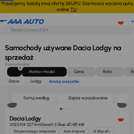
Dacia
Lodgy
Anuluj wszystko
Przebijemy każdą inną ofertę SKUPU. Darmowa wycena auta
online
TU
.
Samochody używane Dacia Lodgy na
sprzedaż
9 samochodów
2
Marka i model
Cena
Rata
R
Dacia
Lodgy
Anuluj wszystko
Możliwość odliczenia VAT
Sortuj według
Zapisz wyszukiwanie
Dacia Lodgy
2022
104 327 km
Diesel
1.5 Blue dCi
85 kW
Od pierwszego właściciela
Auta krajowe
1.5 Blue dCi