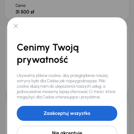
Cena
31 500 zł
Dacia Lodgy
Cenimy Twoją
2015
150 926 km
Benzyna
1.2 TCe
85 kW
Auta krajowe
1.2 TCe
Salon Polska
7 miejsc
prywatność
+4 kolejnych
Miesięczna rata
Cena promocyjna
od 125 zł
20 000 zł
Używamy plików cookie, aby przeglądanie naszej
witryny było dla Ciebie jak najwygodniejsze. Pliki
Cena
cookie służą nam do ulepszania naszych usług, a
21 000 zł
jednocześnie możemy lepiej oferować Ci treści, które
mogą być dla Ciebie interesujące i przydatne.
Zaakceptuj wszystko
Dacia Lodgy
2014
175 521 km
Benzyna
1.2 TCe
85 kW
1.2 TCe
Navi
Klima
Tempomat
+1 kolejnych
Nie akceptuję
Miesięczna rata
Cena