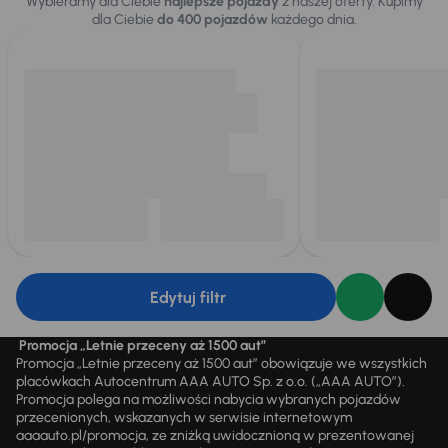
Wybieramy dla Ciebie
najlepsze pojazdy
z naszej oferty. Kupimy
dla Ciebie
do 400 pojazdów
każdego dnia.
Edytuj filtr
Promocja „Letnie przeceny aż 1500 aut”
Promocja „Letnie przeceny aż 1500 aut” obowiązuje we wszystkich
placówkach Autocentrum AAA AUTO Sp. z o.o. („AAA AUTO”).
Promocja polega na możliwości nabycia wybranych pojazdów
przecenionych, wskazanych w serwisie internetowym
aaaauto.pl/promocja, ze zniżką uwidocznioną w prezentowanej