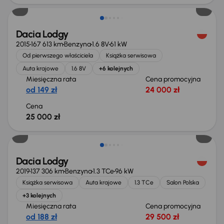
Dacia Lodgy
2015
167 613 km
Benzyna
1.6 8V
61 kW
Od pierwszego właściciela
Książka serwisowa
Auta krajowe
1.6 8V
+6 kolejnych
Miesięczna rata
Cena promocyjna
od 149 zł
24 000 zł
Cena
25 000 zł
Dacia Lodgy
2019
137 306 km
Benzyna
1.3 TCe
96 kW
Książka serwisowa
Auta krajowe
1.3 TCe
Salon Polska
+3 kolejnych
Miesięczna rata
Cena promocyjna
od 188 zł
29 500 zł