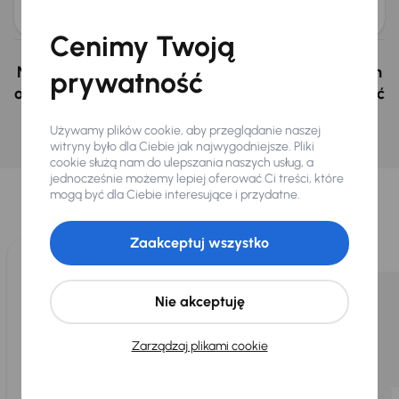
obniżką
32 500 zł
33 000 zł
Cenimy Twoją
Nie wybrałeś auto z oferty? Nie szkodzi, w naszych
prywatność
oddziałach w Czechach i na Słowacji możemy mieć
podobne samochody, których szukasz.
Używamy plików cookie, aby przeglądanie naszej
Znajdź podobny samochód
witryny było dla Ciebie jak najwygodniejsze. Pliki
cookie służą nam do ulepszania naszych usług, a
Wybraliśmy dla Ciebie
jednocześnie możemy lepiej oferować Ci treści, które
mogą być dla Ciebie interesujące i przydatne.
Wybieramy dla Ciebie
najlepsze pojazdy
z naszej oferty. Kupimy
dla Ciebie
do 400 pojazdów
każdego dnia.
Zaakceptuj wszystko
Nie akceptuję
Zarządzaj plikami cookie