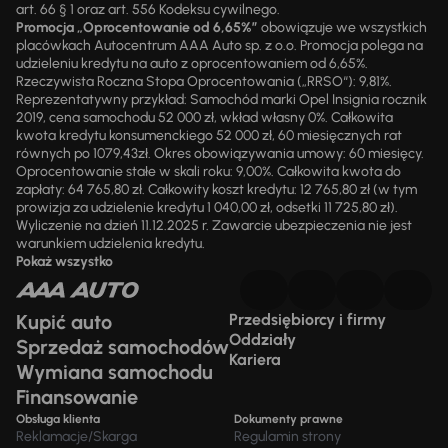
art. 66 § 1 oraz art. 556 Kodeksu cywilnego.
Promocja „Oprocentowanie od 6,65%”
obowiązuje we wszystkich
placówkach Autocentrum AAA Auto sp. z o.o. Promocja polega na
udzieleniu kredytu na auto z oprocentowaniem od 6,65%.
Rzeczywista Roczna Stopa Oprocentowania („RRSO“): 9,81%.
Reprezentatywny przykład: Samochód marki Opel Insignia rocznik
2019, cena samochodu 52 000 zł, wkład własny 0%. Całkowita
kwota kredytu konsumenckiego 52 000 zł, 60 miesięcznych rat
równych po 1079,43zł. Okres obowiązywania umowy: 60 miesięcy.
Oprocentowanie stałe w skali roku: 9,00%. Całkowita kwota do
zapłaty: 64 765,80 zł. Całkowity koszt kredytu: 12 765,80 zł (w tym
prowizja za udzielenie kredytu 1 040,00 zł, odsetki 11 725,80 zł).
Wyliczenie na dzień 11.12.2025 r. Zawarcie ubezpieczenia nie jest
warunkiem udzielenia kredytu.
Pokaż wszystko
Kupić auto
Przedsiębiorcy i firmy
Oddziały
Sprzedaż samochodów
Kariera
Wymiana samochodu
Finansowanie
Obsługa klienta
Dokumenty prawne
Reklamacje/Skarga
Regulamin strony