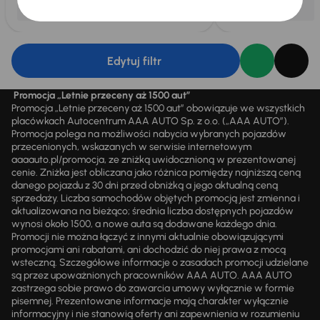
Edytuj filtr
Promocja „Letnie przeceny aż 1500 aut”
Promocja „Letnie przeceny aż 1500 aut” obowiązuje we wszystkich
placówkach Autocentrum AAA AUTO Sp. z o.o. („AAA AUTO”).
Promocja polega na możliwości nabycia wybranych pojazdów
przecenionych, wskazanych w serwisie internetowym
aaaauto.pl/promocja, ze zniżką uwidocznioną w prezentowanej
cenie. Zniżka jest obliczana jako różnica pomiędzy najniższą ceną
danego pojazdu z 30 dni przed obniżką a jego aktualną ceną
sprzedaży. Liczba samochodów objętych promocją jest zmienna i
aktualizowana na bieżąco; średnia liczba dostępnych pojazdów
wynosi około 1500, a nowe auta są dodawane każdego dnia.
Promocji nie można łączyć z innymi aktualnie obowiązującymi
promocjami ani rabatami, ani dochodzić do niej prawa z mocą
wsteczną. Szczegółowe informacje o zasadach promocji udzielane
są przez upoważnionych pracowników AAA AUTO. AAA AUTO
zastrzega sobie prawo do zawarcia umowy wyłącznie w formie
pisemnej. Prezentowane informacje mają charakter wyłącznie
informacyjny i nie stanowią oferty ani zapewnienia w rozumieniu