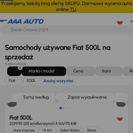
Fiat
500L
Anuluj wszystko
Przebijemy każdą inną ofertę SKUPU. Darmowa wycena auta
online
TU
.
Samochody używane Fiat 500L na
sprzedaż
4 samochody
2
Marka i model
Cena
Rata
R
Fiat
500L
Anuluj wszystko
Taniej o 500 zł
Sortuj według
Zapisz wyszukiwanie
Fiat 500L
2019
95 015 km
Benzyna
1.4 16V
70 kW
Auta krajowe
1.4 16V
Salon Polska
Skóra