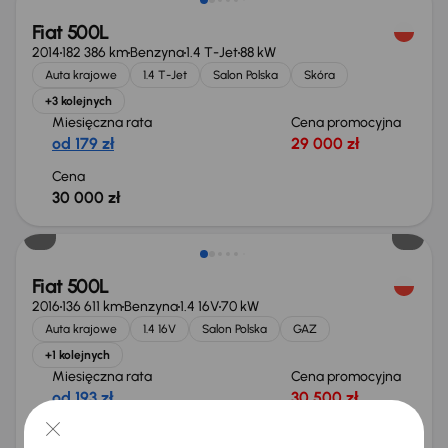
Fiat 500L
2014
182 386 km
Benzyna
1.4 T-Jet
88 kW
Auta krajowe
1.4 T-Jet
Salon Polska
Skóra
+3 kolejnych
Miesięczna rata
Cena promocyjna
od 179 zł
29 000 zł
Cena
30 000 zł
Taniej o 500 zł
Fiat 500L
2016
136 611 km
Benzyna
1.4 16V
70 kW
Auta krajowe
1.4 16V
Salon Polska
GAZ
+1 kolejnych
Miesięczna rata
Cena promocyjna
od 193 zł
30 500 zł
Najniższa cena z 30 dni przed
Cena po obniżce