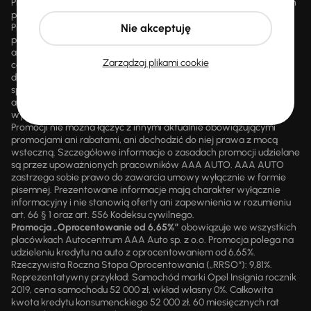
Promocja „Letnie przeceny aż 1500 aut” obowiązuje we wszystkich
placówkach Autocentrum AAA AUTO Sp. z o.o. („AAA AUTO”).
Promocja polega na możliwości nabycia wybranych pojazdów
Nie akceptuję
przecenionych, wskazanych w serwisie internetowym
aaaauto.pl/promocja, ze zniżką uwidocznioną w prezentowanej
Zarządzaj plikami cookie
cenie. Zniżka jest obliczana jako różnica pomiędzy najniższą ceną
danego pojazdu z 30 dni przed obniżką a jego aktualną ceną
sprzedaży. Liczba samochodów objętych promocją jest zmienna i
aktualizowana na bieżąco; średnia liczba dostępnych pojazdów
wynosi około 1500, a nowe auta są dodawane każdego dnia.
Promocji nie można łączyć z innymi aktualnie obowiązującymi
promocjami ani rabatami, ani dochodzić do niej prawa z mocą
wsteczną. Szczegółowe informacje o zasadach promocji udzielane
są przez upoważnionych pracowników AAA AUTO. AAA AUTO
zastrzega sobie prawo do zawarcia umowy wyłącznie w formie
pisemnej. Prezentowane informacje mają charakter wyłącznie
informacyjny i nie stanowią oferty ani zapewnienia w rozumieniu
art. 66 § 1 oraz art. 556 Kodeksu cywilnego.
Promocja „Oprocentowanie od 6,65%”
obowiązuje we wszystkich
placówkach Autocentrum AAA Auto sp. z o.o. Promocja polega na
udzieleniu kredytu na auto z oprocentowaniem od 6,65%.
Rzeczywista Roczna Stopa Oprocentowania („RRSO“): 9,81%.
Reprezentatywny przykład: Samochód marki Opel Insignia rocznik
2019, cena samochodu 52 000 zł, wkład własny 0%. Całkowita
kwota kredytu konsumenckiego 52 000 zł, 60 miesięcznych rat