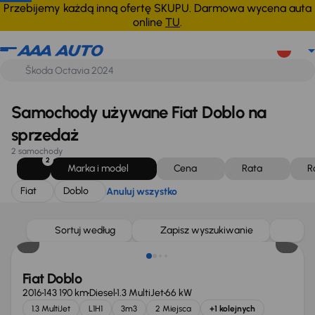
Fiat
Doblo
Anuluj wszystko
Przebijemy każdą inną ofertę SKUPU. Darmowa wycena auta
online
TU
.
Samochody używane Fiat Doblo na
sprzedaż
2 samochody
2
Marka i model
Cena
Rata
R
Fiat
Doblo
Anuluj wszystko
Sortuj według
Zapisz wyszukiwanie
Fiat Doblo
2016
143 190 km
Diesel
1.3 MultiJet
66 kW
1.3 MultiJet
L1H1
3m3
2 Miejsca
+1 kolejnych