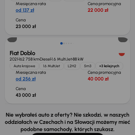
Miesięczna rata
Cena promocyjna
od 137 zł
22 000 zł
Cena
23 000 zł
Możliwość odliczenia VAT
Fiat Doblo
2021
162 758 km
Diesel
1.6 MultiJet
88 kW
Auta krajowe
1.6 MultiJet
L2H2
5m3
+3 kolejnych
Miesięczna rata
Cena promocyjna
od 256 zł
40 000 zł
Cena
43 000 zł
Nie wybrałeś auto z oferty? Nie szkodzi, w naszych
oddziałach w Czechach i na Słowacji możemy mieć
podobne samochody, których szukasz.