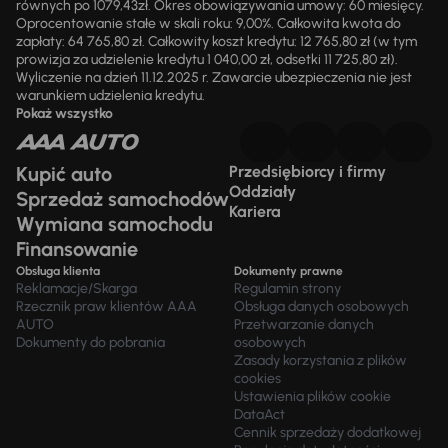
równych po 1079,43zł. Okres obowiązywania umowy: 60 miesięcy.
Oprocentowanie stałe w skali roku: 9,00%. Całkowita kwota do
zapłaty: 64 765,80 zł. Całkowity koszt kredytu: 12 765,80 zł (w tym
prowizja za udzielenie kredytu 1 040,00 zł, odsetki 11 725,80 zł).
Wyliczenie na dzień 11.12.2025 r. Zawarcie ubezpieczenia nie jest
warunkiem udzielenia kredytu.
Pokaż wszystko
Kupić auto
Przedsiębiorcy i firmy
Oddziały
Sprzedaż samochodów
Kariera
Wymiana samochodu
Finansowanie
Obsługa klienta
Dokumenty prawne
Reklamacje/Skarga
Regulamin strony
Rzecznik praw klientów AAA
Obsługa danych osobowych
AUTO
Przetwarzanie danych
Dokumenty do pobrania
osobowych
Zasady korzystania z plików
cookies
Ustawienia plików cookie
DataAct
Cennik sprzedaży dodatkowej