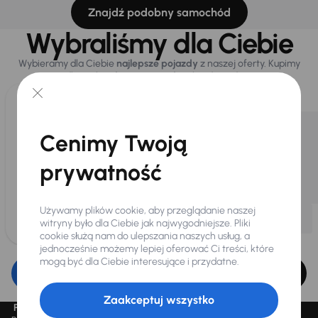
Znajdź podobny samochód
Wybraliśmy dla Ciebie
Wybieramy dla Ciebie
najlepsze pojazdy
z naszej oferty. Kupimy
dla Ciebie
do 400 pojazdów
każdego dnia.
Cenimy Twoją
prywatność
Używamy plików cookie, aby przeglądanie naszej
witryny było dla Ciebie jak najwygodniejsze. Pliki
cookie służą nam do ulepszania naszych usług, a
jednocześnie możemy lepiej oferować Ci treści, które
mogą być dla Ciebie interesujące i przydatne.
Edytuj filtr
Zaakceptuj wszystko
Promocja „Letnie przeceny aż 1500 aut”