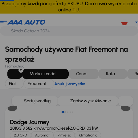
Fiat
Freemont
Anuluj wszystko
Przebijemy każdą inną ofertę SKUPU. Darmowa wycena auta
online
TU
.
Samochody używane Fiat Freemont na
sprzedaż
1 samochód
2
Marka i model
Cena
Rata
R
Fiat
Freemont
Anuluj wszystko
Sortuj według
Zapisz wyszukiwanie
Dodge Journey
2010
318 582 km
Automat
Diesel
2.0 CRD
103 kW
2.0 CRD
Automat
7 miejsc
Klimatronic