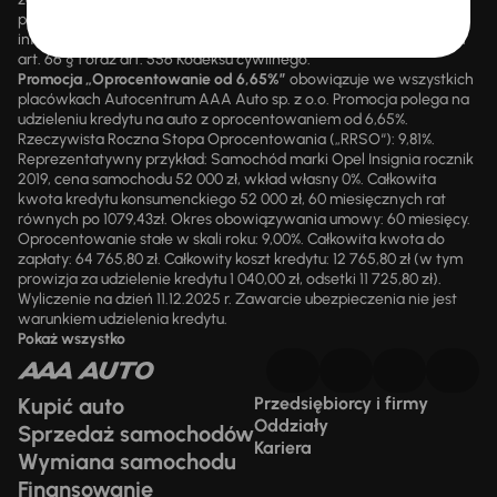
pisemnej. Prezentowane informacje mają charakter wyłącznie
informacyjny i nie stanowią oferty ani zapewnienia w rozumieniu
art. 66 § 1 oraz art. 556 Kodeksu cywilnego.
Promocja „Oprocentowanie od 6,65%”
obowiązuje we wszystkich
placówkach Autocentrum AAA Auto sp. z o.o. Promocja polega na
udzieleniu kredytu na auto z oprocentowaniem od 6,65%.
Rzeczywista Roczna Stopa Oprocentowania („RRSO“): 9,81%.
Reprezentatywny przykład: Samochód marki Opel Insignia rocznik
2019, cena samochodu 52 000 zł, wkład własny 0%. Całkowita
kwota kredytu konsumenckiego 52 000 zł, 60 miesięcznych rat
równych po 1079,43zł. Okres obowiązywania umowy: 60 miesięcy.
Oprocentowanie stałe w skali roku: 9,00%. Całkowita kwota do
zapłaty: 64 765,80 zł. Całkowity koszt kredytu: 12 765,80 zł (w tym
prowizja za udzielenie kredytu 1 040,00 zł, odsetki 11 725,80 zł).
Wyliczenie na dzień 11.12.2025 r. Zawarcie ubezpieczenia nie jest
warunkiem udzielenia kredytu.
Pokaż wszystko
Kupić auto
Przedsiębiorcy i firmy
Oddziały
Sprzedaż samochodów
Kariera
Wymiana samochodu
Finansowanie