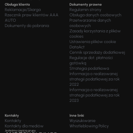
Obsługa klienta
Dokumenty prawne
Reklamacje/Skarga
Regulamin strony
Rzecznik praw klientów AAA
Obsługa danych osobowych
AUTO
Przetwarzanie danych
Dokumenty do pobrania
osobowych
Zasady korzystania z plików
cookies
Ustawienia plików cookie
DataAct
Cennik sprzedaży dodatkowej
Regulacje dot. płatności
gotówką
Strategia podatkowa
Informacja o realizowanej
strategii podatkowej za rok
2022
Informacja o realizowanej
strategii podatkowej za rok
2023
Kontakty
Inne linki
Kontakty
Wyszukiwanie
Kontakty dla mediów
Whistleblowing Policy
Jesteśmy częścią grupy